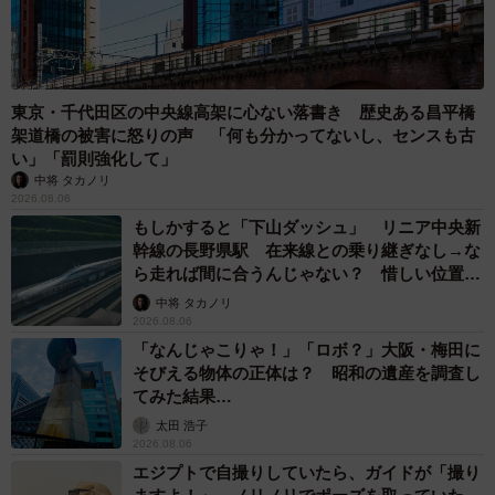
東京・千代田区の中央線高架に心ない落書き 歴史ある昌平橋
架道橋の被害に怒りの声 「何も分かってないし、センスも古
い」「罰則強化して」
中将 タカノリ
2026.08.06
もしかすると「下山ダッシュ」 リニア中央新
幹線の長野県駅 在来線との乗り継ぎなし→な
ら走れば間に合うんじゃない？ 惜しい位置関
係が反響
中将 タカノリ
2026.08.06
「なんじゃこりゃ！」「ロボ？」大阪・梅田に
そびえる物体の正体は？ 昭和の遺産を調査し
てみた結果…
太田 浩子
2026.08.06
エジプトで自撮りしていたら、ガイドが「撮り