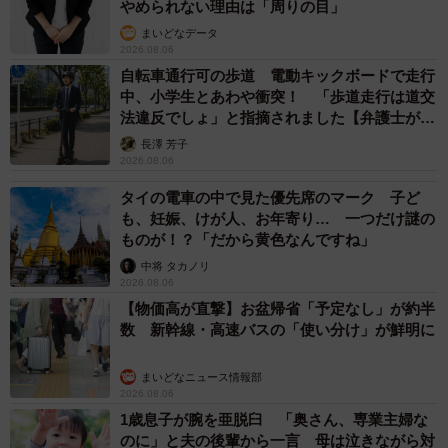
やめられない理由は「周りの目」
まいどなデータ
2026.08.06
自転車通行可の歩道 電動キックボードで走行
中、小学生とあわや衝突！ 「歩道走行は道交
5/6
法違反でしょ」と指摘されました【弁護士が解
説】
長澤 芳子
ごはんを食べるときも一緒だった（フクダカズヤさん提供）
2026.08.06
タイの電車の中で見た優先席のマーク 子ど
も、妊娠、けが人、お年寄り… 一つだけ謎の
ものが！？「だから黄色なんですね」
中将 タカノリ
2026.08.06
【物価高が直撃】お盆帰省「予定なし」が約半
数 新幹線・高速バスの「使い分け」が鮮明に
まいどなニュース情報部
2026.08.06
1歳息子が腕を亜脱臼 「奥さん、専業主婦な
のに」と夫の後輩から一言 母は泣きながら対