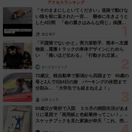
アクセスランキング
「そのままにしといてください」道路で動けな
い猫を前に返された一言… 懸命に生きようと
した4日間 「命の重さはみんな同じ」保護団
体代表の訴え
渡辺 晴子
「不謹慎でないかと」実力派歌手、熊本へ支援
物資…運搬トラックの車体デザインにためら
い 「痛いほど伝わる」「行動され立派」
まいどなトピック
72歳父、軽自動車で新潟から四国まで 65歳の
3/6
母と2人で3泊4日の旅 パーキングの休憩まで
分刻み… 「大学生でも組まねえよ！」
寝るときも一緒だった、手前から長女、ぽてとくん、次女（フクダカズ
ヤさん提供）
山岡 もと子
83歳父が骨折で入院 ３カ月の病院生活があま
――ぽてとくんの病気のことを娘さんにはどのように説明
りに退屈で「画用紙と色鉛筆持ってこい！」→
したのですか
スケッチブックを見た家族が仰天「これ、売れ
ますよ…」