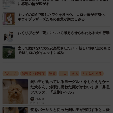
2/6
に感動の輪が広がる
ぽてとくんの遺影の前にお供えされたミニチュアガチャガチャのキャッ
キウイのCMで涙したワケを漫画化 コロナ禍が長期化→
トフード（フクダカズヤさん提供）
キウイブラザーズたちの言葉が胸にしみる
ぽてとくんは迷い猫で、フクダさんが2009年11月13日に保
おくりびとが「死」について考えさせられたある犬の行動
護した。保護当時は推定生後2カ月だった。2018年3月のワ
クチン接種の際、心臓から雑音が聞こえると言われ、循環
太って動けない犬を安楽死させたい→ 新しい飼い主のもと
器系専門の獣医師に同年9月に診察を受けたところ、先天性
で48キロのダイエットに成功
の心臓疾患で余命長くて1年と告げられたという。しかし
「闘病中という事を忘れさせてくれるくらい元気いっぱい
に2年間も一緒に過ごしてくれた」（フクダさん）と余命を
もふもふ
保護犬・保護猫
家族
ネコ
栃木
ともに生きる
過ぎても生き続け、今年3月26日に10歳で天国へ旅立っ
飼い主が食べているヨーグルトをもらえなかっ
た。
た犬さん、爆裂に拗ねた顔がかわいすぎ「鼻息
フスフス」「反則レベル」
ぽてとくんを家族として認識していた
椎名 碧
2026.08.06
フクダさんに、生前のぽてとくんと娘さんについて話を聞
髪をバッサリと切った飼い主が帰宅すると→愛