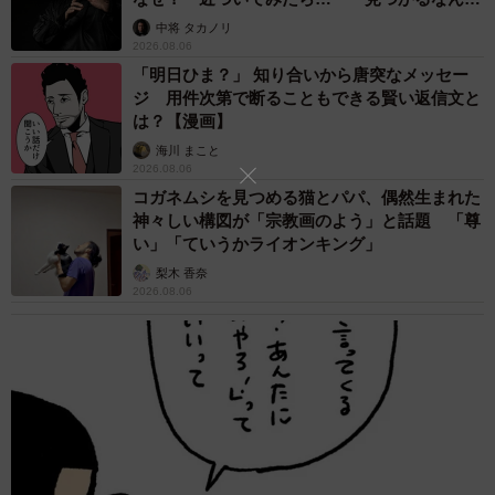
未熟」
中将 タカノリ
2026.08.06
「明日ひま？」 知り合いから唐突なメッセー
ジ 用件次第で断ることもできる賢い返信文と
は？【漫画】
海川 まこと
2026.08.06
コガネムシを見つめる猫とパパ、偶然生まれた
4/6
神々しい構図が「宗教画のよう」と話題 「尊
い」「ていうかライオンキング」
リビング入り口に飾ってある長女が幼い頃に描いた家族画（フクダカズ
梨木 香奈
ヤさん提供）
2026.08.06
――SNS上では娘さんの心優しい行動に感動する声が多く
見られました
「正直僕らも同じ気持ちでし、泣きました。きちんと死を
理解しながらも心に想いが残っているんだな…と」