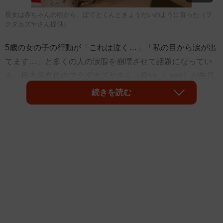
長女は赤ちゃんの頃から、ぽてとくんときょうだいのように育った（フ
クダカズヤさん提供）
5歳の女の子の行動が「これは泣く…」「私の目から涙が出
てます…」と多くの人の涙腺を崩壊させて話題になってい
る。栃木県在住のフクダカズヤさん（@ka_z_yan）が先月
23日「先日外出先で長女がキャットフードのミニチュアガ
続きを読む
チャガチャをやりたいと言い出したのでしぶしぶやらせ
た。そしたら今日、遺影の前にお供えしてあった。…なる
ほど、こうしたかったのね…」とTwitterに投稿。写真を見
ると、今年3月に天国へ召された愛猫・ぽてとくんの遺影の
前に、購入したミニチュアガチャガチャのキャットフード
缶詰が供えられていた。