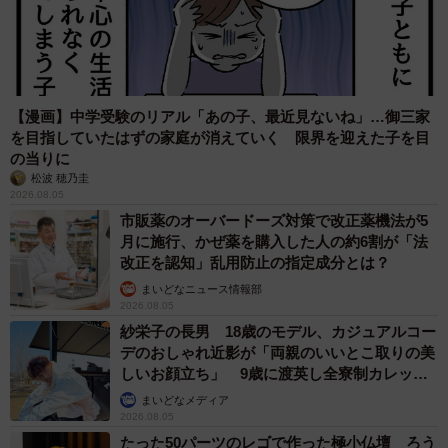
【漫画】中学受験のリアル「あの子、最近見ないね」…御三家
を目指していたはずの家庭が消えていく 限界を迎えた子を目
の当りに
松波 穂乃圭
2026.08.05
市販薬のオーバードーズ対策で改正薬機法が5
月に施行、かぜ薬を購入した人の約6割が「法
改正を認知」乱用防止の指定成分とは？
まいどなニュース情報部
2026.08.05
紗栄子の長男 18歳のモデル、カジュアルコー
デのおしゃれ近影が「両親のいいとこ取りの美
しいお顔立ち」 9歳に渡英し全寮制カレッジ
で学ぶ
まいどなメディア
2026.08.05
たった50パーツのレゴで作った極小仏壇 ろう