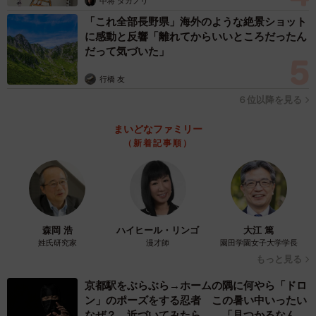
中将 タカノリ
「余命の話はしましたが当時はまだ3歳だったのであまり理
「これ全部長野県」海外のような絶景ショット
解できなかったように感じますが、落ち込んでいる僕ら親
に感動と反響「離れてからいいところだったん
の姿をみて何かは感じとっていたようで、以降お絵かきで
だって気づいた」
家族の絵を描くとぽてとも一緒に描いてくれていました。
行橋 友
長女が大きくなってからも正直に説明しました。わかりや
６位以降を見る
すい言葉に変えましたが、生き物にはそれぞれ生きていら
まいどなファミリー
れる時間があり、その時間を一生懸命生きている。ぽてと
（新着記事順）
は治らない病気でちょっとだけ時間が短くなっちゃったけ
ど最後まで一生懸命生きるから、僕らも最後まで可愛がっ
て一緒にいなきゃダメなんだよ、という内容だったと思い
ます」
森岡 浩
ハイヒール・リンゴ
大江 篤
姓氏研究家
漫才師
園田学園女子大学学長
もっと見る
京都駅をぶらぶら→ホームの隅に何やら「ドロ
ン」のポーズをする忍者 この暑い中いったい
なぜ？ 近づいてみたら… 「見つかるなんて