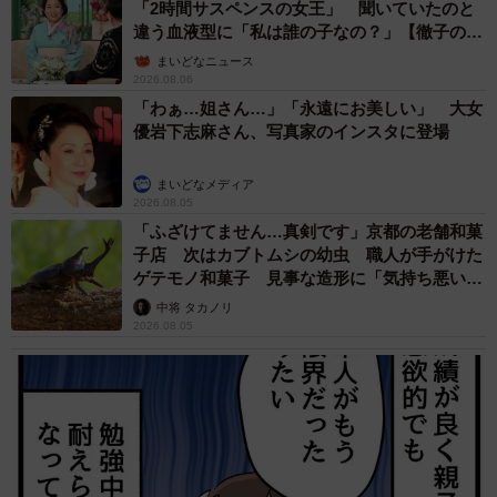
「2時間サスペンスの女王」 聞いていたのと
違う血液型に「私は誰の子なの？」【徹子の部
屋】
まいどなニュース
2026.08.06
「わぁ…姐さん…」「永遠にお美しい」 大女
優岩下志麻さん、写真家のインスタに登場
まいどなメディア
2026.08.05
「ふざけてません…真剣です」京都の老舗和菓
子店 次はカブトムシの幼虫 職人が手がけた
ゲテモノ和菓子 見事な造形に「気持ち悪いく
らいリアル」
中将 タカノリ
2026.08.05