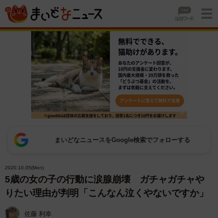
まいどなニュースをGoogle検索でフォローする
2020.10.05(Mon)
5歳の女の子の行動に涙腺崩壊 ガチャガチャや
りたい理由が判明「こんなん泣くやないですか」
佐藤 利幸