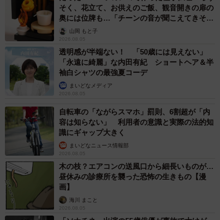
そく、花立て、お供えのご飯、観音開きの扉の
奥には位牌も…「チーンの音が聞こえてきそ
う」
山岡 もと子
2026.08.05
透明感が半端ない！ 「50歳には見えない」
「永遠に綺麗」な内田有紀 ショートヘア＆半
袖白シャツの最強夏コーデ
まいどなメディア
2026.08.05
自転車の「ながらスマホ」罰則、6割超が「内
容は知らない」 利用者の意識と実際の法的知
識にギャップ大きく
まいどなニュース情報部
2026.08.05
木の枝？エアコンの送風口から細長いものが…
昼休みの診療所を襲った恐怖の生きもの【漫
画】
海川 まこと
2026.08.05