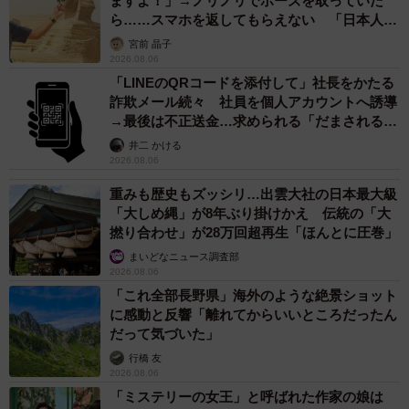
ますよ！」→ノリノリでポーズを取っていた
ら……スマホを返してもらえない 「日本人は
カモ代表かも」「私は6時間で3万円払った」
宮前 晶子
2026.08.06
「LINEのQRコードを添付して」社長をかたる
詐欺メール続々 社員を個人アカウントへ誘導
→最後は不正送金…求められる「だまされる前
提」の対策
井二 かける
2026.08.06
重みも歴史もズッシリ…出雲大社の日本最大級
「大しめ縄」が8年ぶり掛けかえ 伝統の「大
撚り合わせ」が28万回超再生「ほんとに圧巻」
まいどなニュース調査部
2026.08.06
「これ全部長野県」海外のような絶景ショット
に感動と反響「離れてからいいところだったん
だって気づいた」
行橋 友
2026.08.06
「ミステリーの女王」と呼ばれた作家の娘は