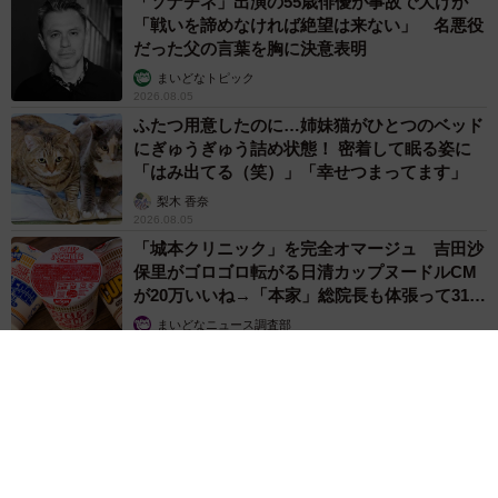
「ソナチネ」出演の55歳俳優が事故で大けが
「戦いを諦めなければ絶望は来ない」 名悪役
だった父の言葉を胸に決意表明
まいどなトピック
2026.08.05
ふたつ用意したのに…姉妹猫がひとつのベッド
にぎゅうぎゅう詰め状態！ 密着して眠る姿に
「はみ出てる（笑）」「幸せつまってます」
梨木 香奈
2026.08.05
「城本クリニック」を完全オマージュ 吉田沙
保里がゴロゴロ転がる日清カップヌードルCM
が20万いいね→「本家」総院長も体張って31万
いいね
まいどなニュース調査部
2026.08.05