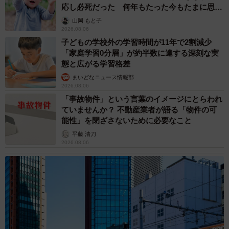
応し必死だった 何年もたった今もたまに思い
出し…
6/6
山岡 もと子
2026.08.06
髪を切る長女（右）の見慣れない姿に慌てているぽてとくん（フクダカ
子どもの学校外の学習時間が11年で2割減少
ズヤさん提供）
「家庭学習0分層」が約半数に達する深刻な実
態と広がる学習格差
まいどなニュース情報部
2026.08.06
「事故物件」という言葉のイメージにとらわれ
ていませんか？ 不動産業者が語る「物件の可
能性」を閉ざさないために必要なこと
平藤 清刀
2026.08.06