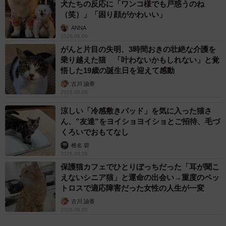
いた。
犬たちの反応に「ワンコ様でも戸惑うのね
（笑）」「困り顔がかわいい」
――愛猫・ぽてとくんは生前、娘さんにどのようなに接し
ANNA
2026.08.06
ていたのでしょうか
がんと片目の失明、3時間おきの壮絶な介護を
乗り越えた猫 「叶わないかもしれない」と覚
「長女が赤ん坊のころは警戒する事も嫌がる事もなくきょ
悟した19歳の誕生日を迎えて感動
うだいのような感じでした。一緒に寝たり、ハイハイする
古川 諭香
2026.08.06
長女と並走したり先導したり。長女が大きくなってからは
ぽてとのお腹に顔を埋めたり、抱っこしたり、やりたい放
涼しい「冷感敷きパッド」を気に入った猫さ
ん、”友達”をヨイショヨイショとご招待、毛づ
題されても噛んだり引っ掻いたり攻撃する事は一度もなか
くろいでおもてなし
ったです。
椎名 碧
2026.08.05
長女にも指を洗う時に『中指はお兄ちゃん指、ぽてとだ
保護猫カフェでひとりぼっちだった「耳が聞こ
えないシニア猫」と運命の出会い→重度のペッ
よ』と教えていたので『ペットを飼っている』という感覚
トロスで適応障害だった女性の人生が一変
ではなく『家族』と認識していたと思います」
古川 諭香
2026.08.05