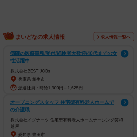
まいどなの求人情報
求人情報一覧へ
病院の医療事務/受付/経験者大歓迎/40代までの女
性活躍中
SNS上には「こんなん泣くやないですか！」
株式会社BEST JOBs
兵庫県 相生市
心優しい娘さんの行動に、SNS上では何人もの人が肩を震
派遣社員：時給1,300円～1,625円
わせた。
「こんなん泣くやないですか！素敵な娘さんに育てられま
オープニングスタッフ 住宅型有料老人ホームで
したね♪とても心温まるエピソード。お嬢様その心ずーっと
の介護職
忘れずにいて欲しいですね」
株式会社イグナーツ 住宅型有料老人ホームナーシング笑和
「猫ちゃんも天国で喜んでると思います」
越戸
「ちゃんと食べられるように缶詰のフタを開けてるところ
愛知県 豊田市