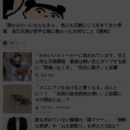
――今後、娘さんにはどのように成長してほしいですか？
「心がけなくてもすでに優しさや思いやりができているよ
「誰かみたいにならなきゃ」 他人を正解にして生きてきた母
うなので、このまま自分らしく成長してもらえればいいと
親 自己主張が苦手な娘に教わった大切なこと【漫画】
思っています」
海川 まこと
2026.08.06
「かわいいストーカーに追われています」甘え
ん坊な元保護猫 最後は飼い主にダイブする姿
に「間違いなく犬」「完全に親子」と反響
梨木 香奈
2026.08.06
「カニにアジをあげると青くなる」ほんと
に！？ 「自然の染色技術が凄い」と話題に
その理由とは…？
竹中 友一（RinToris）
2026.08.06
誰も求めていない職場の「謎マナー」、「過剰
な挨拶」や「お土産配り」を抑えた1位は？