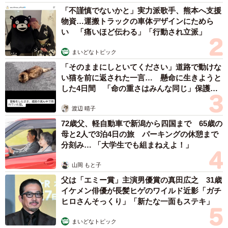
「不謹慎でないかと」実力派歌手、熊本へ支援
物資…運搬トラックの車体デザインにためら
い 「痛いほど伝わる」「行動され立派」
まいどなトピック
「そのままにしといてください」道路で動けな
い猫を前に返された一言… 懸命に生きようと
した4日間 「命の重さはみんな同じ」保護団
体代表の訴え
渡辺 晴子
72歳父、軽自動車で新潟から四国まで 65歳の
母と2人で3泊4日の旅 パーキングの休憩まで
分刻み… 「大学生でも組まねえよ！」
山岡 もと子
父は「エミー賞」主演男優賞の真田広之 31歳
イケメン俳優が長髪ヒゲのワイルド近影「ガチ
ヒロさんそっくり」「新たな一面もステキ」
まいどなトピック