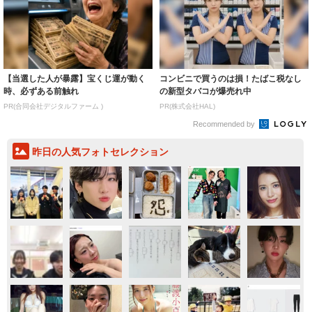
【当選した人が暴露】宝くじ運が動く
コンビニで買うのは損！たばこ税なし
時、必ずある前触れ
の新型タバコが爆売れ中
PR(合同会社デジタルファーム )
PR(株式会社HAL)
Recommended by
昨日の人気フォトセレクション