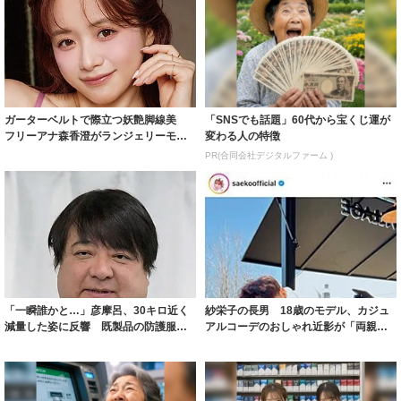
ガーターベルトで際立つ妖艶脚線美
「SNSでも話題」60代から宝くじ運が
フリーアナ森香澄がランジェリーモデ
変わる人の特徴
ルに ｢PE...
PR(合同会社デジタルファーム )
「一瞬誰かと…」彦摩呂、30キロ近く
紗栄子の長男 18歳のモデル、カジュ
減量した姿に反響 既製品の防護服が
アルコーデのおしゃれ近影が「両親の
着られると...
いいとこ取...