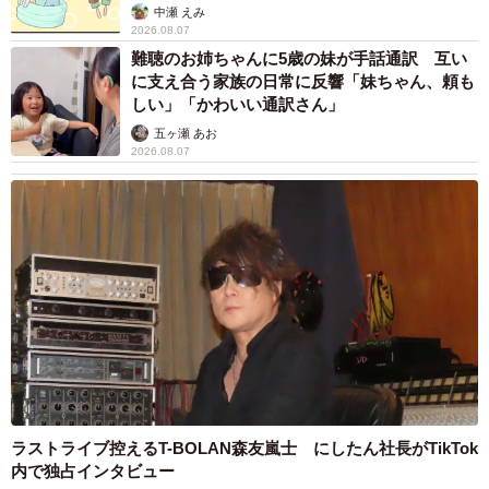
中瀬 えみ
2026.08.07
難聴のお姉ちゃんに5歳の妹が手話通訳 互い
に支え合う家族の日常に反響「妹ちゃん、頼も
しい」「かわいい通訳さん」
五ヶ瀬 あお
2026.08.07
ラストライブ控えるT-BOLAN森友嵐士 にしたん社長がTikTok
内で独占インタビュー