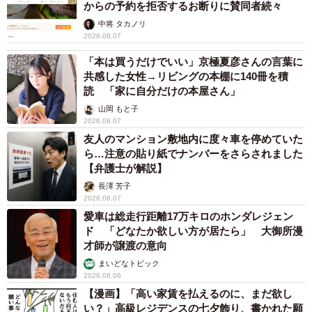
からの予約を拒否するお断りに賛同者続々
中将 タカノリ
2026.08.07
「本は買うだけでいい」京極夏彦さんの言葉に
共感した女性→リビングの本棚に140冊を積
読 「家に自分だけの本屋さん」
山岡 もと子
2026.08.07
友人のマンション敷地内に度々車を停めていた
ら…注意の貼り紙でナンバーをさらされました
【弁護士が解説】
長澤 芳子
2026.08.07
愛車は総走行距離17万キロのホンダレジェン
ド 「どなたか欲しい方が居たら」 大御所漫
才師が譲渡の意向
まいどなトピック
2026.08.06
【漫画】「高い家賃を払えるのに、まだ欲し
い？」高級レジデンスの七夕飾り、書かれた願