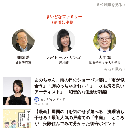
６位以降を見る
まいどなファミリー
（新着記事順）
森岡 浩
ハイヒール・リンゴ
大江 篤
姓氏研究家
漫才師
園田学園女子大学学長
もっと見る
あのちゃん、雨の日のショーパン姿に「雨が似
合う」「脚めっちゃきれい！」「水も滴る良い
アーティスト」 幻想的な近影が話題
まいどなメディア
2026.08.07
【漫画】周囲の目を気にせず遊べる！洗濯物も
干せる！最近人気の戸建ての「中庭」 ところ
が…実際住んでみて分かった後悔ポイント