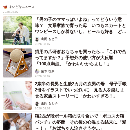
まいどなニュース
2026.08.07
「男の子のママっぽいよね」ってどういう意
味？ 女系家族で育った母 いつもスカートと
ワンピースしか着ないし、ヒールも好き どの
へんが…
山岡 もと子
2026.08.07
猫用の爪研ぎおもちゃを買ったら…「これで合
ってますか？」予想外の使い方が大反響
「100点満点」「かわいいからよし！」
梨木 香奈
2026.08.07
2歳半の長男と生後2カ月の次男の母 母子手帳
2冊をイラストでいっぱいに 見る人を楽しま
せる家族ストーリーに「かわいすぎる！」
山岡 もと子
2026.08.07
猫2匹が段ボール箱の取り合いで「ポコスカ猫
パンチ」の応酬 その後の心温まる結末に「愛
～！」「おばちゃん泣きそうや…」