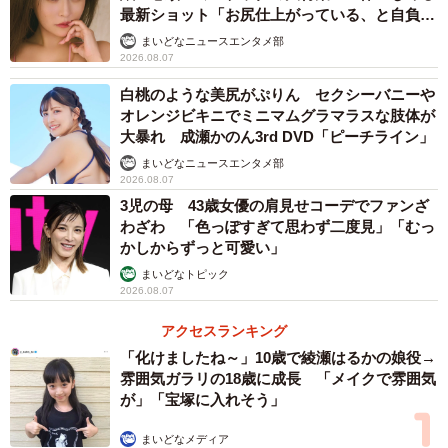
最新ショット「お尻仕上がっている、と自負し
ています」「いくつになっても理想の身体でい
まいどなニュースエンタメ部
たい」
2026.08.07
白桃のような美尻がぷりん セクシーバニーや
オレンジビキニでミニマムグラマラスな肢体が
大暴れ 成瀬かのん3rd DVD「ピーチライン」
まいどなニュースエンタメ部
2026.08.07
3児の母 43歳女優の肩見せコーデでファンざ
わざわ 「色っぽすぎて思わず二度見」「むっ
かしからずっと可愛い」
まいどなトピック
2026.08.07
アクセスランキング
「化けましたね～」10歳で綾瀬はるかの娘役→
雰囲気ガラリの18歳に成長 「メイクで雰囲気
が」「宝塚に入れそう」
まいどなメディア