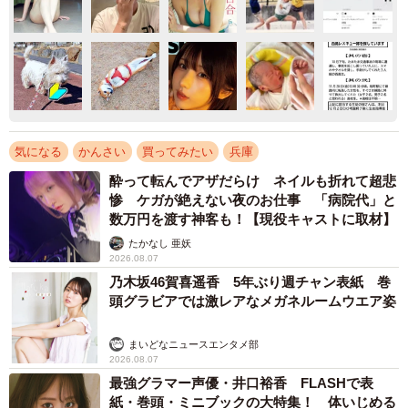
気になる
かんさい
買ってみたい
兵庫
酔って転んでアザだらけ ネイルも折れて超悲
惨 ケガが絶えない夜のお仕事 「病院代」と
数万円を渡す神客も！【現役キャストに取材】
たかなし 亜妖
2026.08.07
乃木坂46賀喜遥香 5年ぶり週チャン表紙 巻
頭グラビアでは激レアなメガネルームウエア姿
まいどなニュースエンタメ部
2026.08.07
最強グラマー声優・井口裕香 FLASHで表
紙・巻頭・ミニブックの大特集！ 体いじめる