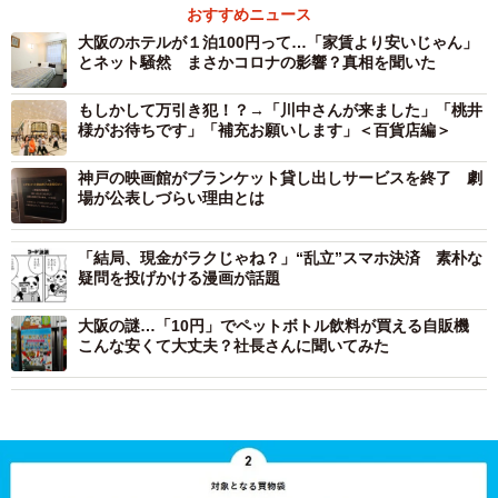
おすすめニュース
大阪のホテルが１泊100円って…「家賃より安いじゃん」
とネット騒然 まさかコロナの影響？真相を聞いた
もしかして万引き犯！？→「川中さんが来ました」「桃井
様がお待ちです」「補充お願いします」＜百貨店編＞
神戸の映画館がブランケット貸し出しサービスを終了 劇
場が公表しづらい理由とは
「結局、現金がラクじゃね？」“乱立”スマホ決済 素朴な
疑問を投げかける漫画が話題
大阪の謎…「10円」でペットボトル飲料が買える自販機
こんな安くて大丈夫？社長さんに聞いてみた