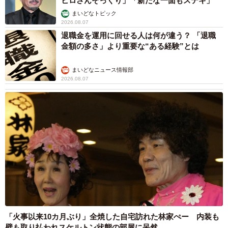
ヒロさんそっくり」「新たな一面もステキ」
まいどなトピック
2026.08.07
退職金を運用に回せる人は何が違う？ 「退職
金額の多さ」より重要な“ある経験”とは
まいどなニュース情報部
2026.08.07
「火事以来10カ月ぶり」全焼した自宅訪れた林家ぺー 内装も
壁も取り払われスケルトン状態の部屋に呆然