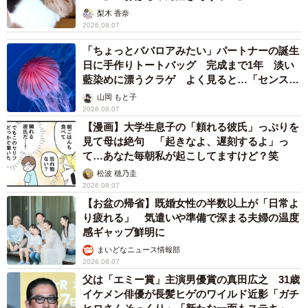
梨木 香奈
2026.08.07
「ちょっとババロアみたい」パートナーの誕生
日に手作りトートバッグ 完成まで1年 淡い
藍染めに漂うクラゲ よく見ると…「センスす
ごい」
山岡 もと子
2026.08.07
【漫画】大学生息子の「頼れる彼氏」っぷりを
見て母は絶句 「起きなよ、遅刻するよ」っ
て…あなた毎朝私が起こしてますけど？笑
松波 穂乃圭
2026.08.07
【お盆の帰省】既婚女性の半数以上が「日常よ
り疲れる」 気遣いや準備で深まる夫婦の温度
感ギャップ鮮明に
まいどなニュース情報部
2026.08.07
父は「エミー賞」主演男優賞の真田広之 31歳
イケメン俳優が長髪ヒゲのワイルド近影「ガチ