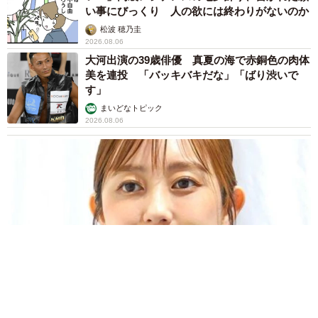
い事にびっくり 人の欲には終わりがないのか
松波 穂乃圭
2026.08.06
大河出演の39歳俳優 真夏の海で赤銅色の肉体
美を連投 「バッキバキだな」「ばり渋いで
す」
まいどなトピック
2026.08.06
「人生こそがバラエティー」 マレーシア移住を報告した菊地亜