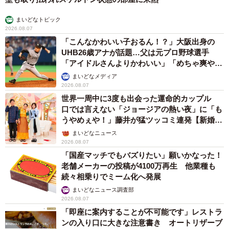
まいどなトピック
2026.08.07
「こんなかわいい子おるん！？」大阪出身の
UHB26歳アナが話題…父は元プロ野球選手
「アイドルさんよりかわいい」「めちゃ爽や
か」
まいどなメディア
2026.08.07
世界一周中に3度も出会った運命的カップル
口では言えない「ジョージアの熱い夜」に「も
うやめぇや！」藤井が猛ツッコミ連発【新婚さ
ん】
まいどなニュース
2026.08.07
「国産マッチでもバズりたい」願いかなった！
老舗メーカーの投稿が4100万再生 他業種も
続々相乗りでミーム化へ発展
まいどなニュース調査部
2026.08.07
「即座に案内することが不可能です」レストラ
ンの入り口に大きな注意書き オートリザーブ