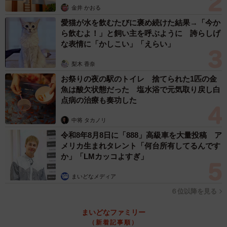
金井 かおる
愛猫が水を飲むたびに褒め続けた結果→「今か
ら飲むよ！」と飼い主を呼ぶように 誇らしげ
な表情に「かしこい」「えらい」
梨木 香奈
お祭りの夜の駅のトイレ 捨てられた1匹の金
魚は酸欠状態だった 塩水浴で元気取り戻し白
点病の治療も奏功した
中将 タカノリ
令和8年8月8日に「888」高級車を大量投稿 ア
メリカ生まれタレント「何台所有してるんです
か」「LMカッコよすぎ」
まいどなメディア
６位以降を見る
まいどなファミリー
（新着記事順）