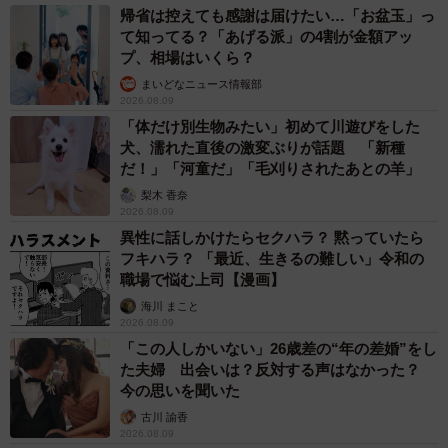
帰省は控えても感謝は届けたい…「お盆玉」っ
て知ってる？「あげる派」の4割が金額アッ
プ、相場はいくら？
まいどなニュース情報部
2026.08.09
「体だけ別生物みたい」初めて川遊びをした
犬、濡れた直後の激変ぶりが話題 「新種
だ！」「河童だ」「毛刈りされたあとの羊」
梨木 香奈
2026.08.09
異性に話しかけたらセクハラ？ 黙っていたら
フキハラ？ 「最近、生きるの難しい」令和の
職場で悩む上司【漫画】
海川 まこと
2026.08.09
「この人しかいない」26歳差の“年の差婚”をし
た夫婦 出会いは？反対する声はなかった？
今の思いを聞いた
古川 諭香
2026.08.09