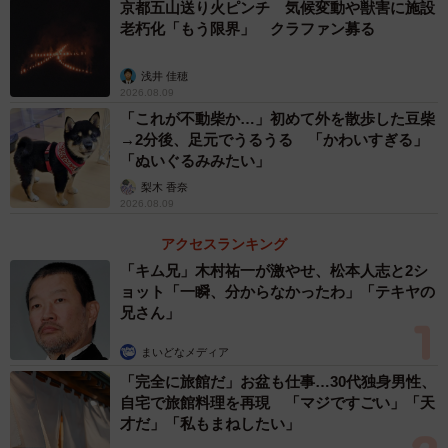
京都五山送り火ピンチ 気候変動や獣害に施設
老朽化「もう限界」 クラファン募る
浅井 佳穂
2026.08.09
「これが不動柴か…」初めて外を散歩した豆柴
→2分後、足元でうるうる 「かわいすぎる」
「ぬいぐるみみたい」
梨木 香奈
2026.08.09
アクセスランキング
「キム兄」木村祐一が激やせ、松本人志と2シ
ョット「一瞬、分からなかったわ」「テキヤの
兄さん」
まいどなメディア
「完全に旅館だ」お盆も仕事…30代独身男性、
自宅で旅館料理を再現 「マジですごい」「天
才だ」「私もまねしたい」