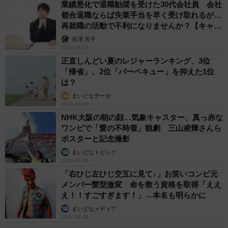
業績悪化で退職勧奨を受けた30代会社員 会社
都合退職ならば失業手当を早く受け取れるが…
再就職の活動で不利になりませんか？【キャリ
アカウンセラーが解説】
長澤 芳子
2026.08.09
正直しんどい夏のレジャーランキング、3位
「帰省」、2位「バーベキュー」を抑えた1位
は？
まいどなデータ
2026.08.09
NHK大阪の朝の顔…気象キャスター、真っ赤な
ワンピで「愛の不時着」観劇 三山凌輝さんら
ポスターと記念撮影
まいどなトピック
2026.08.09
「右ひじ左ひじ交互に見て♪」お笑いコンビ元
メンバー髪型激変 命を救う資格を取得「ええ
え！！すごすぎます！」→本名も明らかに
まいどなメディア
2026.08.09