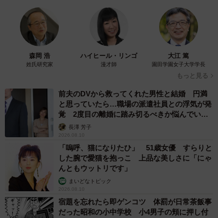
森岡 浩
ハイヒール・リンゴ
大江 篤
姓氏研究家
漫才師
園田学園女子大学学長
もっと見る
前夫のDVから救ってくれた男性と結婚 円満
と思っていたら…職場の派遣社員との浮気が発
覚 2度目の離婚に踏み切るべきか悩んでいま
す【夫婦関係修復カウンセラーが解説】
長澤 芳子
2026.08.10
「嗚呼、猫になりたひ」 51歳女優 すらりと
した腕で愛猫を抱っこ 上品な美しさに「にゃ
んともウットリです」
まいどなトピック
2026.08.10
宿題を忘れたら即ゲンコツ 体罰が日常茶飯事
だった昭和の小中学校 小4男子の頬に押し付