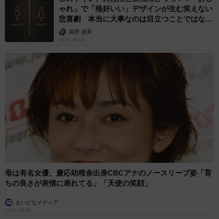
ゃれ」で「格好いい」デザインが生む笑えない
悲喜劇 本当に大事なのは目立つことではな
く…
高野 朋美
2026.08.09
母は有名女優、慶応幼稚舎出身CBCアナのノースリーブ姿「育
ちの良さが表情に表れてる」「天使の笑顔」
まいどなメディア
2026.08.09