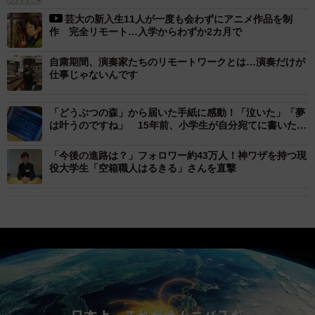
芸大の新入生11人が一度も会わずにアニメ作品を制
作 完全リモート…入学からわずか2カ月で
自粛期間、演奏家たちのリモートワークとは…演奏だけが
仕事じゃないんです
「どうぶつの森」から届いた手紙に感動！「泣いた」「夢
は叶うのですね」 15年前、小学生が自分宛てに書いた内
容とは
「今後の進路は？」フォロワー約43万人！神ワザを持つ現
役大学生「空箱職人はるきる」さんを直撃