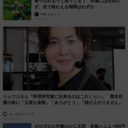
食べられるって知ってる？ 市場には出回ら
ず、生で味わえる期間はわずか
中将 タカノリ
2026.08.10
リュウジさん「料理研究家に出来るのはこれくらい」 熊本応
援の姿に「立派な金額」「ありがとう」「頭が上がりません」
まいどなトピック
2026.08.10
ボロボロな外観のかに太郎 名物メニュ−500円