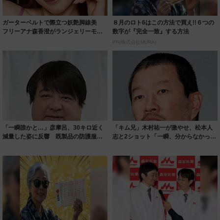
ガーターベルトで際立つ妖艶脚線美
８月のロト6はこの方法で買え!!６つの
フリーアナ森香澄がランジェリーモデ
数字が『完全一致』する方法
ルに ｢PE...
PR(株式会社MURA)
「一瞬誰かと…」彦摩呂、30キロ近く
「キム兄」木村祐一が激やせ、松本人
減量した姿に反響 既製品の防護服が
志と2ショット「一瞬、分からなかった
着られると...
わ」「テキ...