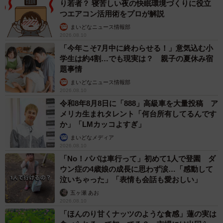
り若者？ 寝苦しい夜の快眠環境づくりに役立
つエアコン活用術をプロが解説
まいどなニュース情報部
2026.08.10
「今年こそ7月中に終わらせる！」意気込む小
学生は約4割…でも現実は？ 親子の夏休み宿
題事情
まいどなニュース情報部
2026.08.10
令和8年8月8日に「888」高級車を大量投稿 ア
メリカ生まれタレント「何台所有してるんです
か」「LMカッコよすぎ」
まいどなメディア
2026.08.10
「No！パパは車行って」初めて1人で登園 ダ
ウン症の4歳娘の成長に思わず涙…「感動して
泣いちゃった」「表情も会話も愛おしい」
五ヶ瀬 あお
2026.08.10
「ほんのり甘くナッツのような食感」蓮の実は