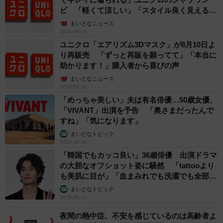
ピ 「軽くて涼しい」「スタイル良く見える」
の声
まいどなニュース
2026.08.10
ユニクロ「エアリズム3Dマスク」が8月10日よ
り再販売 「ずっと再販を願ってて」「本当に
助かります！」購入者から喜びの声
まいどなニュース
2026.08.10
「めっちゃ美しい」夫は有名俳優…50歳女優、
「VIVANT」出演を予告 「奥さまだったんで
すね」「気になります」
まいどなトピック
2026.08.10
「韓国でもカッコ良い」36歳俳優 出演ドラマ
の大胆なオフショット姿に騒然 「tattooより
も美肌に目が」「血まみれでも洗濯でも全部か
っこいい」
まいどなトピック
2026.08.10
夜間の熱中症、不安を感じているのは高齢者よ