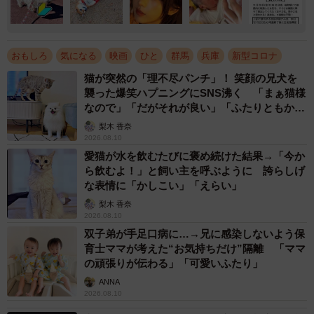
おもしろ
気になる
映画
ひと
群馬
兵庫
新型コロナ
猫が突然の「理不尽パンチ」！ 笑顔の兄犬を
襲った爆笑ハプニングにSNS沸く 「まぁ猫様
なので」「だがそれが良い」「ふたりともかわ
いいね」
梨木 香奈
2026.08.10
愛猫が水を飲むたびに褒め続けた結果→「今か
ら飲むよ！」と飼い主を呼ぶように 誇らしげ
な表情に「かしこい」「えらい」
梨木 香奈
2026.08.10
双子弟が手足口病に…→兄に感染しないよう保
育士ママが考えた“お気持ちだけ”隔離 「ママ
の頑張りが伝わる」「可愛いふたり」
ANNA
2026.08.10