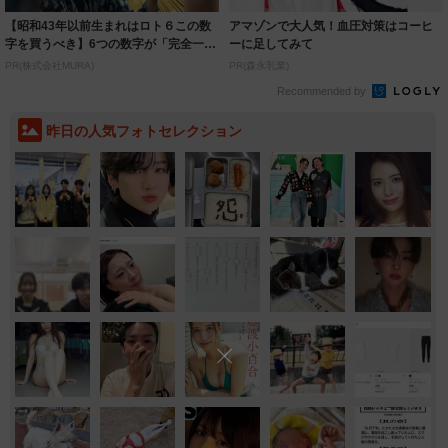
【昭和43年以前生まれはロト６この数
アマゾンで大人気！血圧対策はコーヒ
字を買うべき】6つの数字が「完全一
ーに足してみて
致」する方...
PR(株式会社MURA)
PR(森永乳業)
Recommended by
昨日の人気フォトセレクション