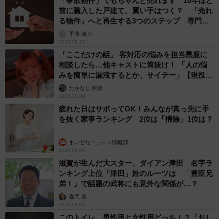
「事故物件」でもちゃんと売れます 10年ほど
前に購入した戸建て、買い手はつく？ 「売れ
る物件」へと再生する3つのステップ 専門家
が解説
平藤 清刀
2026.08.10
「ここだけの話」 客対応の悩みを担当黒服に
相談したら…他キャストに筒抜け！ 「人の悩
みを簡単に漏洩するとか、サイテー」【現役キ
ャストに取材】
たかなし 亜妖
2026.08.09
疲れた日はサボってOK！みんなが真っ先に手
を抜く家事ランキング 2位は「掃除」1位は？
まいどなニュース情報部
2026.08.09
滋賀が生んだ大スター、ダイアン津田 名字ラ
ンキング上位「津田」姓のルーツは 「豊臣兄
弟！」で話題の武将にも意外な関係が…？
森岡 浩
2026.08.09
このトイレ、男性用と女性用どっち！？「おし