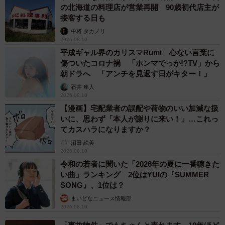
の北海道の料理店が営業再開 90歳初代店主が
接客する日も
中将 タカノリ
2026.08.10
平成ギャル界のカリスマRumi 心ない言葉に
傷ついたコロナ禍 「ホンマでっか!?TV」から
朝ドラへ 「アンチを見返す日がキター！」
石井 隼人
2026.08.10
【漫画】宅配業者の誤配や荷物のいい加減な扱
いに、思わず「本人が謝りに来い！」…これっ
てカスハラになりますか？
沼田 絵美
2026.08.10
令和の若者に聞いた「2026年の夏に一番聴きた
い曲」ランキング 2位はYUIの『SUMMER
SONG』、1位は？
まいどなニュース情報部
2026.08.10