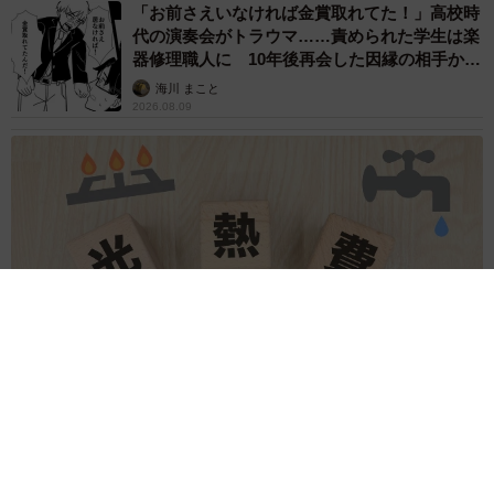
「お前さえいなければ金賞取れてた！」高校時
代の演奏会がトラウマ……責められた学生は楽
器修理職人に 10年後再会した因縁の相手から
思わぬ申し出【漫画】
海川 まこと
2026.08.09
補助があっても約9割が「夏の電気・ガス代は重い」と回答…猛
暑でも「冷房を控える」人が7割超に
まいどなデータ
2026.08.08