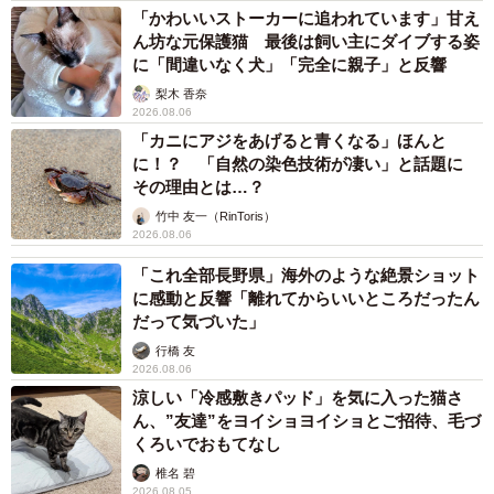
「かわいいストーカーに追われています」甘え
ん坊な元保護猫 最後は飼い主にダイブする姿
に「間違いなく犬」「完全に親子」と反響
梨木 香奈
2026.08.06
「カニにアジをあげると青くなる」ほんと
に！？ 「自然の染色技術が凄い」と話題に
その理由とは…？
竹中 友一（RinToris）
2026.08.06
「これ全部長野県」海外のような絶景ショット
に感動と反響「離れてからいいところだったん
だって気づいた」
行橋 友
2026.08.06
涼しい「冷感敷きパッド」を気に入った猫さ
ん、”友達”をヨイショヨイショとご招待、毛づ
くろいでおもてなし
椎名 碧
2026.08.05