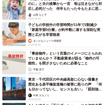
のに」と夫の後輩から一言 母は泣きながら対
応し必死だった 何年もたった今もたまに思い
出し…
山岡 もと子
2026.08.06
子どもの学校外の学習時間が11年で2割減少
「家庭学習0分層」が約半数に達する深刻な実
態と広がる学習格差
まいどなニュース情報部
2026.08.06
「事故物件」という言葉のイメージにとらわれ
ていませんか？ 不動産業者が語る「物件の可
能性」を閉ざさないために必要なこと
平藤 清刀
2026.08.06
東京・千代田区の中央線高架に心ない落書き
歴史ある昌平橋架道橋の被害に怒りの声 「何
も分かってないし、センスも古い」「罰則強化
して」
中将 タカノリ
2026.08.06