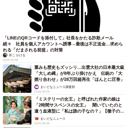
「LINEのQRコードを添付して」社長をかたる詐欺メール
続々 社員を個人アカウントへ誘導→最後は不正送金…求めら
れる「だまされる前提」の対策
井二 かける
2026.08.06
重みも歴史もズッシリ…出雲大社の日本最大級
「大しめ縄」が8年ぶり掛けかえ 伝統の「大
撚り合わせ」が28万回超再生「ほんとに圧巻」
まいどなニュース調査部
2026.08.06
「ミステリーの女王」と呼ばれた作家の娘は
「2時間サスペンスの女王」 聞いていたのと
違う血液型に「私は誰の子なの？」【徹子の部
屋】
まいどなニュース
2026.08.06