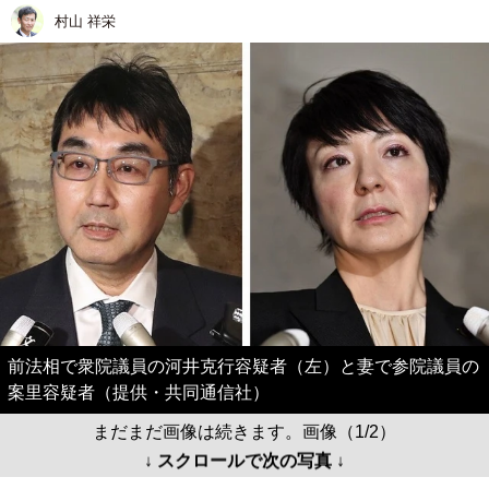
村山 祥栄
前法相で衆院議員の河井克行容疑者（左）と妻で参院議員の
案里容疑者（提供・共同通信社）
まだまだ画像は続きます。画像（1/2）
↓ スクロールで次の写真 ↓