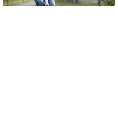
自転車の「ながらスマホ」罰則、6割超が「内容は知らない」
利用者の意識と実際の法的知識にギャップ大きく
まいどなニュース情報部
2026.08.05
木の枝？エアコンの送風口から細長いものが…
昼休みの診療所を襲った恐怖の生きもの【漫
画】
海川 まこと
2026.08.05
保護猫カフェでひとりぼっちだった「耳が聞こ
えないシニア猫」と運命の出会い→重度のペッ
トロスで適応障害だった女性の人生が一変
古川 諭香
2026.08.05