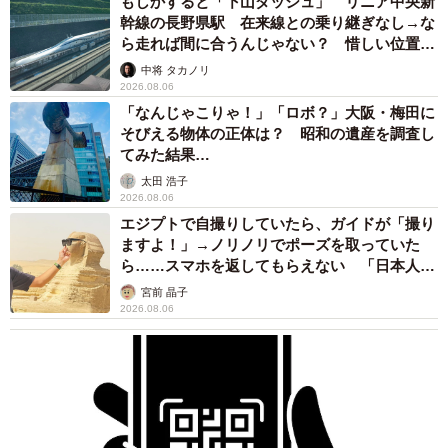
もしかすると「下山ダッシュ」 リニア中央新
幹線の長野県駅 在来線との乗り継ぎなし→な
ら走れば間に合うんじゃない？ 惜しい位置関
係が反響
中将 タカノリ
2026.08.06
「なんじゃこりゃ！」「ロボ？」大阪・梅田に
そびえる物体の正体は？ 昭和の遺産を調査し
てみた結果…
太田 浩子
2026.08.06
エジプトで自撮りしていたら、ガイドが「撮り
ますよ！」→ノリノリでポーズを取っていた
ら……スマホを返してもらえない 「日本人は
カモ代表かも」「私は6時間で3万円払った」
宮前 晶子
2026.08.06