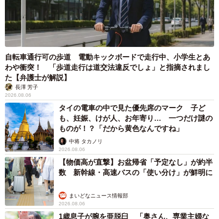
自転車通行可の歩道 電動キックボードで走行中、小学生とあ
わや衝突！ 「歩道走行は道交法違反でしょ」と指摘されまし
た【弁護士が解説】
長澤 芳子
2026.08.06
タイの電車の中で見た優先席のマーク 子ど
も、妊娠、けが人、お年寄り… 一つだけ謎の
ものが！？「だから黄色なんですね」
中将 タカノリ
2026.08.06
【物価高が直撃】お盆帰省「予定なし」が約半
数 新幹線・高速バスの「使い分け」が鮮明に
まいどなニュース情報部
2026.08.06
1歳息子が腕を亜脱臼 「奥さん、専業主婦な