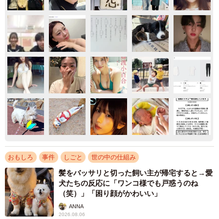
おもしろ
事件
しごと
世の中の仕組み
髪をバッサリと切った飼い主が帰宅すると→愛
犬たちの反応に「ワンコ様でも戸惑うのね
（笑）」「困り顔がかわいい」
ANNA
2026.08.06