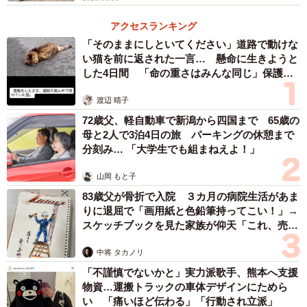
アクセスランキング
「そのままにしといてください」道路で動けな
い猫を前に返された一言… 懸命に生きようと
した4日間 「命の重さはみんな同じ」保護団
体代表の訴え
渡辺 晴子
72歳父、軽自動車で新潟から四国まで 65歳の
母と2人で3泊4日の旅 パーキングの休憩まで
分刻み… 「大学生でも組まねえよ！」
山岡 もと子
83歳父が骨折で入院 ３カ月の病院生活があま
りに退屈で「画用紙と色鉛筆持ってこい！」→
スケッチブックを見た家族が仰天「これ、売れ
ますよ…」
中将 タカノリ
「不謹慎でないかと」実力派歌手、熊本へ支援
物資…運搬トラックの車体デザインにためら
い 「痛いほど伝わる」「行動され立派」