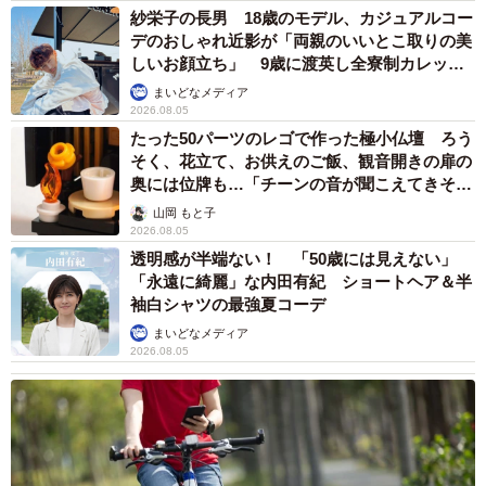
紗栄子の長男 18歳のモデル、カジュアルコー
デのおしゃれ近影が「両親のいいとこ取りの美
しいお顔立ち」 9歳に渡英し全寮制カレッジ
で学ぶ
まいどなメディア
2026.08.05
たった50パーツのレゴで作った極小仏壇 ろう
そく、花立て、お供えのご飯、観音開きの扉の
奥には位牌も…「チーンの音が聞こえてきそ
う」
山岡 もと子
2026.08.05
透明感が半端ない！ 「50歳には見えない」
「永遠に綺麗」な内田有紀 ショートヘア＆半
袖白シャツの最強夏コーデ
まいどなメディア
2026.08.05