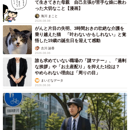
て生きてきた母親 自己主張が苦手な娘に教わ
った大切なこと【漫画】
海川 まこと
2026.08.06
がんと片目の失明、3時間おきの壮絶な介護を
乗り越えた猫 「叶わないかもしれない」と覚
悟した19歳の誕生日を迎えて感動
古川 諭香
2026.08.06
誰も求めていない職場の「謎マナー」、「過剰
な挨拶」や「お土産配り」を抑えた1位は？
やめられない理由は「周りの目」
まいどなデータ
2026.08.06