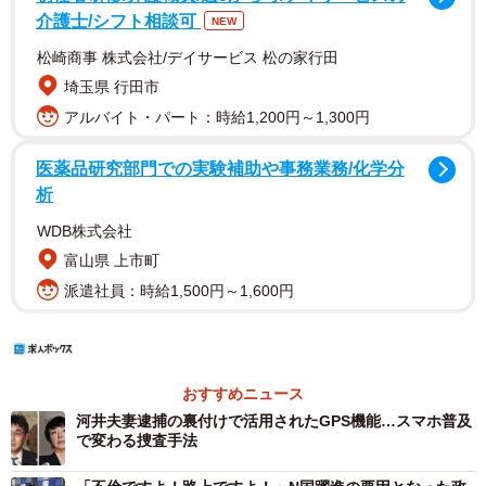
介護士/シフト相談可
NEW
松崎商事 株式会社/デイサービス 松の家行田
埼玉県 行田市
アルバイト・パート：時給1,200円～1,300円
医薬品研究部門での実験補助や事務業務/化学分
析
WDB株式会社
富山県 上市町
派遣社員：時給1,500円～1,600円
おすすめニュース
河井夫妻逮捕の裏付けで活用されたGPS機能…スマホ普及
で変わる捜査手法