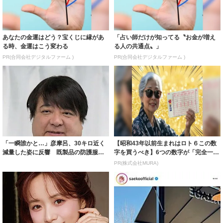
あなたの金運はどう？宝くじに縁があ
「占い師だけが知ってる〝お金が増え
る時、金運はこう変わる
る人の共通点〟」
PR(合同会社デジタルファーム )
PR(合同会社デジタルファーム )
「一瞬誰かと…」彦摩呂、30キロ近く
【昭和43年以前生まれはロト６この数
減量した姿に反響 既製品の防護服が
字を買うべき】6つの数字が「完全一
着られると...
致」する方...
PR(株式会社MURA)