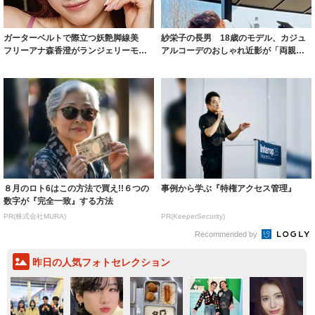
ガーターベルトで際立つ妖艶脚線美
紗栄子の長男 18歳のモデル、カジュ
フリーアナ森香澄がランジェリーモデ
アルコーデのおしゃれ近影が「両親の
ルに ｢PE...
いいとこ取...
８月のロト6はこの方法で買え!!６つの
事例から学ぶ『特権アクセス管理』
数字が『完全一致』する方法
PR(株式会社MURA)
PR(KeeperSecurity)
Recommended by
昨日の人気フォトセレクション