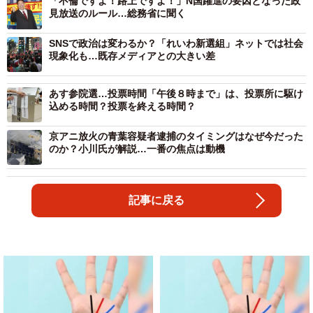
「不倫ですよ！路上ですよ！」N国躍進の要因となった政
見放送のルール…総務省に聞く
SNSで政治は変わるか？「れいわ新選組」ネットでは社会
現象化も…既存メディアとの大きい差
あす参院選…投票時間「午後８時まで」は、投票所に駆け
込める時間？投票を終える時間？
京アニ放火の青葉容疑者逮捕のタイミングはなぜ今だった
のか？小川氏が解説…一番の焦点は動機
記事に戻る