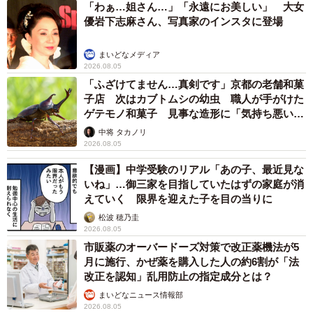
「わぁ…姐さん…」「永遠にお美しい」 大女
優岩下志麻さん、写真家のインスタに登場
まいどなメディア
2026.08.05
「ふざけてません…真剣です」京都の老舗和菓
子店 次はカブトムシの幼虫 職人が手がけた
ゲテモノ和菓子 見事な造形に「気持ち悪いく
らいリアル」
中将 タカノリ
2026.08.05
【漫画】中学受験のリアル「あの子、最近見な
いね」…御三家を目指していたはずの家庭が消
えていく 限界を迎えた子を目の当りに
松波 穂乃圭
2026.08.05
市販薬のオーバードーズ対策で改正薬機法が5
月に施行、かぜ薬を購入した人の約6割が「法
改正を認知」乱用防止の指定成分とは？
まいどなニュース情報部
2026.08.05