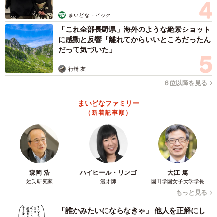
まいどなトピック
「これ全部長野県」海外のような絶景ショット
に感動と反響「離れてからいいところだったん
だって気づいた」
行橋 友
６位以降を見る
まいどなファミリー
（新着記事順）
森岡 浩
ハイヒール・リンゴ
大江 篤
姓氏研究家
漫才師
園田学園女子大学学長
もっと見る
「誰かみたいにならなきゃ」 他人を正解にし