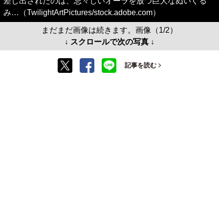
差し出されたのは、忌々しいオーラを放つ巨大なぬいぐる
み…（TwilightArtPictures/stock.adobe.com）
まだまだ画像は続きます。画像（1/2）
↓ スクロールで次の写真 ↓
記事を読む