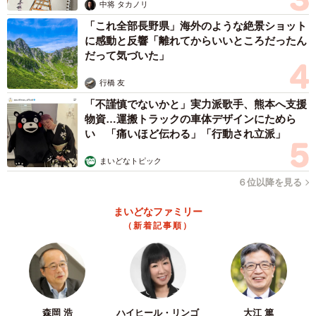
中将 タカノリ
「これ全部長野県」海外のような絶景ショット
に感動と反響「離れてからいいところだったん
だって気づいた」
行橋 友
「不謹慎でないかと」実力派歌手、熊本へ支援
物資…運搬トラックの車体デザインにためら
い 「痛いほど伝わる」「行動され立派」
まいどなトピック
６位以降を見る
まいどなファミリー
（新着記事順）
森岡 浩
ハイヒール・リンゴ
大江 篤