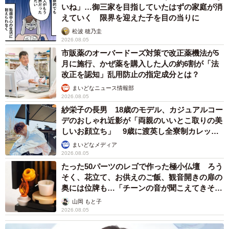
いね」…御三家を目指していたはずの家庭が消
えていく 限界を迎えた子を目の当りに
松波 穂乃圭
2026.08.05
市販薬のオーバードーズ対策で改正薬機法が5
月に施行、かぜ薬を購入した人の約6割が「法
改正を認知」乱用防止の指定成分とは？
まいどなニュース情報部
2026.08.05
紗栄子の長男 18歳のモデル、カジュアルコー
デのおしゃれ近影が「両親のいいとこ取りの美
しいお顔立ち」 9歳に渡英し全寮制カレッジ
で学ぶ
まいどなメディア
2026.08.05
たった50パーツのレゴで作った極小仏壇 ろう
そく、花立て、お供えのご飯、観音開きの扉の
奥には位牌も…「チーンの音が聞こえてきそ
う」
山岡 もと子
2026.08.05