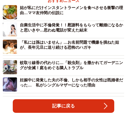
おすすめニュース
姑が私にだけインスタントラーメンを食べさせる衝撃の理
由…ママ友仲間の伝説に
自粛生活中に不倫発覚！！慰謝料をもらって離婚になるか
と思いきや…思わぬ電話が変えた結末
「私には孫はいません」…お名前問題で機嫌を損ねた姑
が、長年元旦に送り続ける恐怖のハガキ
蚊取り線香の代わりに…「殺虫剤」を撒かれてガーデニン
グが全滅！庭をめぐる隣人トラブル
妊娠中に発覚した夫の不倫、しかも相手の女性は既婚者だ
った… 私がシングルマザーになった理由
記事に戻る