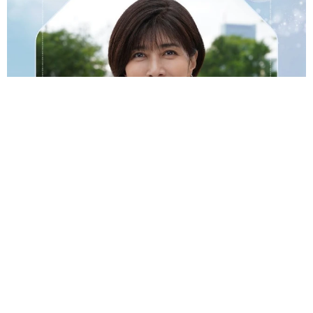
透明感が半端ない！ 「50歳には見えない」「永遠に綺麗」な
内田有紀 ショートヘア＆半袖白シャツの最強夏コーデ
まいどなメディア
2026.08.05
自転車の「ながらスマホ」罰則、6割超が「内
容は知らない」 利用者の意識と実際の法的知
識にギャップ大きく
まいどなニュース情報部
2026.08.05