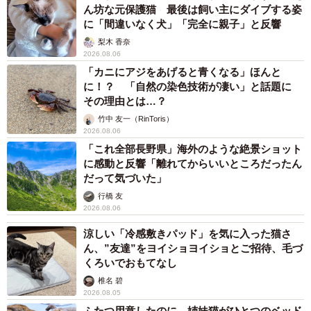
ん坊な元保護猫 最後は飼い主にダイブする姿
に「間違いなく犬」「完全に親子」と反響
梨木 香奈
2026.08.06
「カニにアジをあげると青くなる」ほんと
に！？ 「自然の染色技術が凄い」と話題に
その理由とは…？
竹中 友一（RinToris）
2026.08.06
「これ全部長野県」海外のような絶景ショット
に感動と反響「離れてからいいところだったん
だって気づいた」
行橋 友
2026.08.06
涼しい「冷感敷きパッド」を気に入った猫さ
ん、”友達”をヨイショヨイショとご招待、毛づ
くろいでおもてなし
椎名 碧
2026.08.05
ふたつ用意したのに…姉妹猫がひとつのベッド