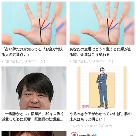
「占い師だけが知ってる〝お金が増え
あなたの金運はどう？宝くじに縁があ
る人の共通点〟」
る時、金運はこう変わる
PR(合同会社デジタルファーム )
PR(合同会社デジタルファーム )
「一瞬誰かと…」彦摩呂、30キロ近く
やるべきケアがわかっていれば、肌の
減量した姿に反響 既製品の防護服が
未来はもっと明るい！
着られると...
PR(エリクシール on 美的.com)