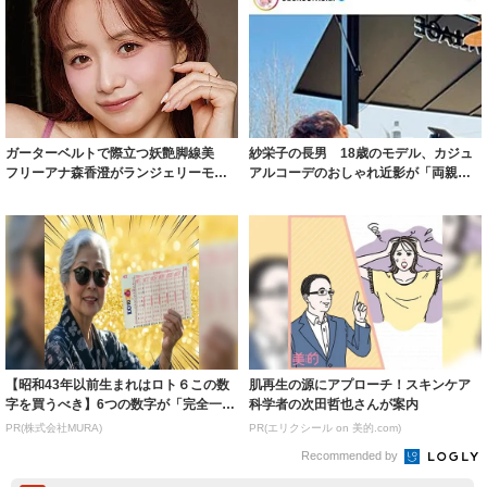
ガーターベルトで際立つ妖艶脚線美
紗栄子の長男 18歳のモデル、カジュ
フリーアナ森香澄がランジェリーモデ
アルコーデのおしゃれ近影が「両親の
ルに ｢PE...
いいとこ取...
【昭和43年以前生まれはロト６この数
肌再生の源にアプローチ！スキンケア
字を買うべき】6つの数字が「完全一
科学者の次田哲也さんが案内
致」する方...
PR(株式会社MURA)
PR(エリクシール on 美的.com)
Recommended by