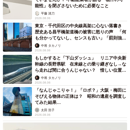
能性」を閉ざさないために必要なこと
平藤 清刀
2026.08.06
東京・千代田区の中央線高架に心ない落書き
歴史ある昌平橋架道橋の被害に怒りの声 「何
も分かってないし、センスも古い」「罰則強化
して」
中将 タカノリ
2026.08.06
もしかすると「下山ダッシュ」 リニア中央新
幹線の長野県駅 在来線との乗り継ぎなし→な
ら走れば間に合うんじゃない？ 惜しい位置関
係が反響
中将 タカノリ
2026.08.06
「なんじゃこりゃ！」「ロボ？」大阪・梅田に
そびえる物体の正体は？ 昭和の遺産を調査し
てみた結果…
太田 浩子
2026.08.06