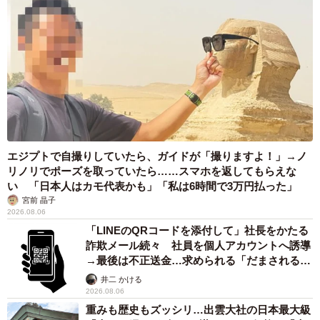
エジプトで自撮りしていたら、ガイドが「撮りますよ！」→ノ
リノリでポーズを取っていたら……スマホを返してもらえな
い 「日本人はカモ代表かも」「私は6時間で3万円払った」
宮前 晶子
2026.08.06
「LINEのQRコードを添付して」社長をかたる
詐欺メール続々 社員を個人アカウントへ誘導
→最後は不正送金…求められる「だまされる前
提」の対策
井二 かける
2026.08.06
重みも歴史もズッシリ…出雲大社の日本最大級