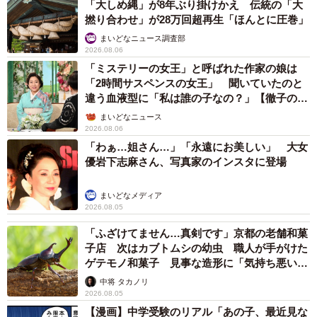
「大しめ縄」が8年ぶり掛けかえ 伝統の「大
撚り合わせ」が28万回超再生「ほんとに圧巻」
まいどなニュース調査部
2026.08.06
「ミステリーの女王」と呼ばれた作家の娘は
「2時間サスペンスの女王」 聞いていたのと
違う血液型に「私は誰の子なの？」【徹子の部
屋】
まいどなニュース
2026.08.06
「わぁ…姐さん…」「永遠にお美しい」 大女
優岩下志麻さん、写真家のインスタに登場
まいどなメディア
2026.08.05
「ふざけてません…真剣です」京都の老舗和菓
子店 次はカブトムシの幼虫 職人が手がけた
ゲテモノ和菓子 見事な造形に「気持ち悪いく
らいリアル」
中将 タカノリ
2026.08.05
【漫画】中学受験のリアル「あの子、最近見な