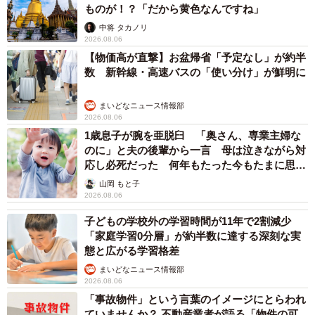
ものが！？「だから黄色なんですね」
中将 タカノリ
2026.08.06
【物価高が直撃】お盆帰省「予定なし」が約半
数 新幹線・高速バスの「使い分け」が鮮明に
まいどなニュース情報部
2026.08.06
1歳息子が腕を亜脱臼 「奥さん、専業主婦な
のに」と夫の後輩から一言 母は泣きながら対
応し必死だった 何年もたった今もたまに思い
出し…
山岡 もと子
2026.08.06
子どもの学校外の学習時間が11年で2割減少
「家庭学習0分層」が約半数に達する深刻な実
態と広がる学習格差
まいどなニュース情報部
2026.08.06
「事故物件」という言葉のイメージにとらわれ
ていませんか？ 不動産業者が語る「物件の可