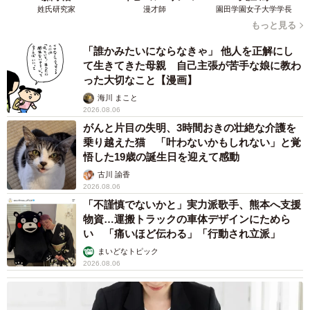
姓氏研究家
漫才師
園田学園女子大学学長
もっと見る
「誰かみたいにならなきゃ」 他人を正解にし
て生きてきた母親 自己主張が苦手な娘に教わ
った大切なこと【漫画】
海川 まこと
2026.08.06
がんと片目の失明、3時間おきの壮絶な介護を
乗り越えた猫 「叶わないかもしれない」と覚
悟した19歳の誕生日を迎えて感動
古川 諭香
2026.08.06
「不謹慎でないかと」実力派歌手、熊本へ支援
物資…運搬トラックの車体デザインにためら
い 「痛いほど伝わる」「行動され立派」
まいどなトピック
2026.08.06