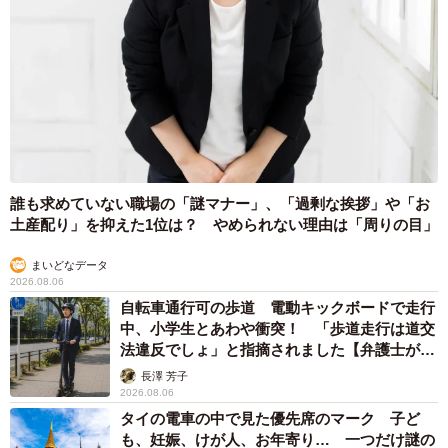
誰も求めていない職場の「謎マナー」、「過剰な挨拶」や「お
土産配り」を抑えた1位は？ やめられない理由は「周りの目」
まいどなデータ
2026.08.06
自転車通行可の歩道 電動キックボードで走行
中、小学生とあわや衝突！ 「歩道走行は道交
法違反でしょ」と指摘されました【弁護士が解
説】
長澤 芳子
2026.08.06
タイの電車の中で見た優先席のマーク 子ど
も、妊娠、けが人、お年寄り… 一つだけ謎の