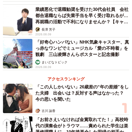
業績悪化で退職勧奨を受けた30代会社員 会社
都合退職ならば失業手当を早く受け取れるが…
再就職の活動で不利になりませんか？【キャリ
アカウンセラーが解説】
長澤 芳子
2026.08.09
「好奇心ハンパない」NHK気象キャスター、真
っ赤なワンピでミュージカル「愛の不時着」を
観劇 三山凌輝さんらポスターと記念撮影
まいどなトピック
2026.08.09
アクセスランキング
「この人しかいない」26歳差の“年の差婚”をし
た夫婦 出会いは？反対する声はなかった？
今の思いを聞いた
古川 諭香
「お前さえいなければ金賞取れてた！」高校時
代の演奏会がトラウマ……責められた学生は楽
器修理職人に 10年後再会した因縁の相手から