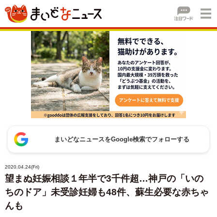
まいどなニュースをGoogle検索でフォローする
2020.04.24(Fri)
望まぬ妊娠相談１年半で3千件超…神戸の「いの
ちのドア」未受診妊婦も48件、蘇生必要な赤ちゃ
んも