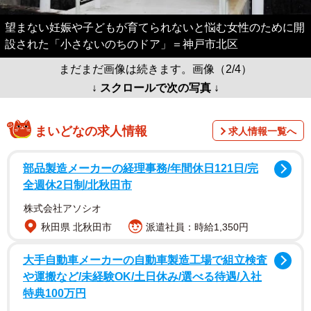
望まない妊娠や子どもが育てられないと悩む女性のために開
設された「小さないのちのドア」＝神戸市北区
まだまだ画像は続きます。画像（2/4）
↓ スクロールで次の写真 ↓
まいどなの求人情報
求人情報一覧へ
部品製造メーカーの経理事務/年間休日121日/完
全週休2日制/北秋田市
株式会社アソシオ
秋田県 北秋田市
派遣社員：時給1,350円
大手自動車メーカーの自動車製造工場で組立検査
や運搬など/未経験OK/土日休み/選べる待遇/入社
特典100万円