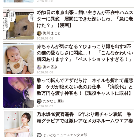
2026.08.08
2泊3日の東京出張→飼い主さんが不在中ハムス
ターに異変 眉間にできた深いしわ、「急に老
けた？」【漫画】
海川 まこと
2026.08.08
赤ちゃんが気になる？ひょっこり顔を出す2匹
の猫の愛らしさに悶絶…！ 「こんなかわいい
構図あります？」「ベストショットすぎる！」
梨木 香奈
2026.08.08
酔って転んでアザだらけ ネイルも折れて超悲
惨 ケガが絶えない夜のお仕事 「病院代」と
数万円を渡す神客も！【現役キャストに取材】
たかなし 亜妖
2026.08.07
乃木坂46賀喜遥香 5年ぶり週チャン表紙 巻
頭グラビアでは激レアなメガネルームウエア姿
まいどなニュースエンタメ部