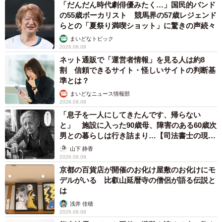
「だんだん時代劇俳優みたく…」国民的バンド
の55歳ボーカリスト 競馬界の57歳レジェンド
らとの「夏祭り満喫ショット」に驚きの声続々
まいどなトピック
2026.08.08
ネット通販で「運営者情報」を見る人は約8
割 信頼できるサイト・怪しいサイトの判断基
準とは？
まいどなニュース情報部
2026.08.08
「息子を一人にしてきたんです、帰らない
と」 施設に入った90歳母、障害のある60歳次
男との暮らしは行き詰まり…【司法書士の現場
から】
山下 静香
2026.08.08
京都の百貨店が開催のお化け屋敷のお化けにモ
デルがいる 比叡山延暦寺の僧侶が語る伝説と
は
浅井 佳穂
2026.08.08