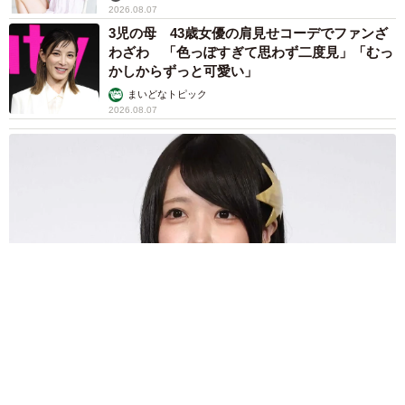
2026.08.07
3児の母 43歳女優の肩見せコーデでファンざ
わざわ 「色っぽすぎて思わず二度見」「むっ
かしからずっと可愛い」
まいどなトピック
2026.08.07
あのちゃん、雨の日のショーパン姿に「雨が似合う」「脚めっ
ちゃきれい！」「水も滴る良いアーティスト」 幻想的な近影
が話題