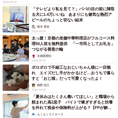
2026.08.08
「テレビより私を見て？」パパの目の前に陣取
る犬に1.4万いいね あまりにも健気な熱烈ア
ピールのちょっと切ない結末
梨木 香奈
2026.08.08
太っ腹！京都の老舗中華料理店がフルコース料
理50人前を無料提供 「一市民としてお礼を」
つながる善意の輪
京都新聞社
2026.08.08
ボロボロで不細工なおじいちゃん猫に一目惚
れ エイズだし手がかかるけど…おうちで暮ら
すと「おじ猫」だって可愛くなったよ！
鶴野 浩己
2026.08.08
「夏休みはたくさん働いてほしい」と職場から
頼まれた高2息子 バイトで稼ぎすぎると扶養
を外れて税金や保険料が上がる？【FPが解
説】
もくもくライターズ