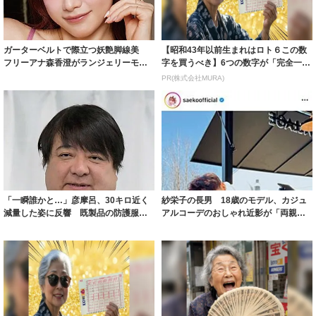
ガーターベルトで際立つ妖艶脚線美
【昭和43年以前生まれはロト６この数
フリーアナ森香澄がランジェリーモデ
字を買うべき】6つの数字が「完全一
ルに ｢PE...
致」する方...
PR(株式会社MURA)
「一瞬誰かと…」彦摩呂、30キロ近く
紗栄子の長男 18歳のモデル、カジュ
減量した姿に反響 既製品の防護服が
アルコーデのおしゃれ近影が「両親の
着られると...
いいとこ取...