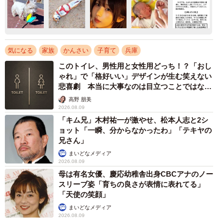
気になる
家族
かんさい
子育て
兵庫
このトイレ、男性用と女性用どっち！？「おし
ゃれ」で「格好いい」デザインが生む笑えない
悲喜劇 本当に大事なのは目立つことではな
く…
高野 朋美
2026.08.09
「キム兄」木村祐一が激やせ、松本人志と2シ
ョット「一瞬、分からなかったわ」「テキヤの
兄さん」
まいどなメディア
2026.08.09
母は有名女優、慶応幼稚舎出身CBCアナのノー
スリーブ姿「育ちの良さが表情に表れてる」
「天使の笑顔」
まいどなメディア
2026.08.09