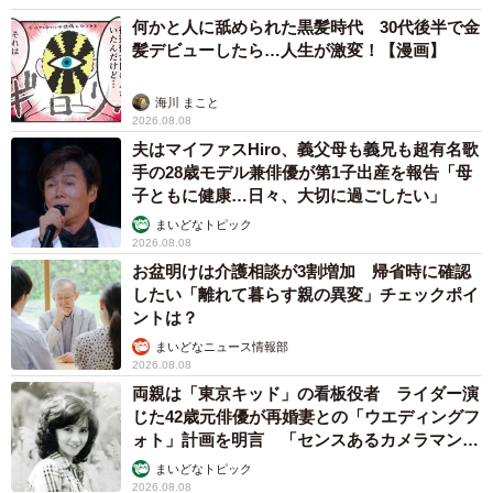
何かと人に舐められた黒髪時代 30代後半で金
髪デビューしたら…人生が激変！【漫画】
海川 まこと
2026.08.08
夫はマイファスHiro、義父母も義兄も超有名歌
手の28歳モデル兼俳優が第1子出産を報告「母
子ともに健康…日々、大切に過ごしたい」
まいどなトピック
2026.08.08
お盆明けは介護相談が3割増加 帰省時に確認
したい「離れて暮らす親の異変」チェックポイ
ントは？
まいどなニュース情報部
2026.08.08
両親は「東京キッド」の看板役者 ライダー演
じた42歳元俳優が再婚妻との「ウエディングフ
ォト」計画を明言 「センスあるカメラマン求
む」
まいどなトピック
2026.08.08