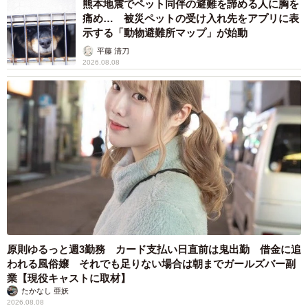
熊本地震でペット同伴の避難を諦める人に胸を
痛め… 被災ペットの受け入れ先をアプリに表
示する「動物避難所マップ」が始動
平藤 清刀
2026.08.08
原則ゆるっと週3勤務 カード支払い日直前は鬼出勤 借金に追
われる風俗嬢 それでも足りない場合は朝までガールズバー副
業【現役キャストに取材】
たかなし 亜妖
2026.08.08