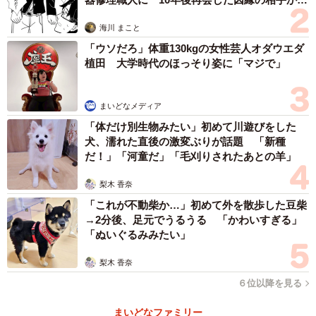
思わぬ申し出【漫画】
海川 まこと
「ウソだろ」体重130kgの女性芸人オダウエダ
植田 大学時代のほっそり姿に「マジで」
まいどなメディア
「体だけ別生物みたい」初めて川遊びをした
犬、濡れた直後の激変ぶりが話題 「新種
だ！」「河童だ」「毛刈りされたあとの羊」
梨木 香奈
「これが不動柴か…」初めて外を散歩した豆柴
→2分後、足元でうるうる 「かわいすぎる」
「ぬいぐるみみたい」
梨木 香奈
６位以降を見る
まいどなファミリー