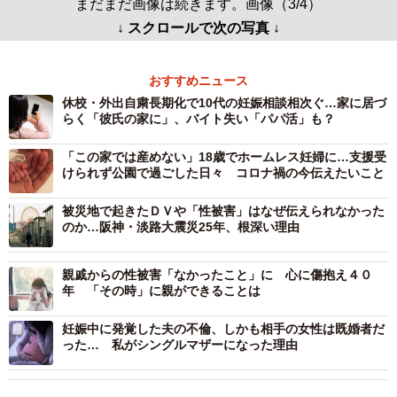
まだまだ画像は続きます。画像（3/4）
↓ スクロールで次の写真 ↓
おすすめニュース
休校・外出自粛長期化で10代の妊娠相談相次ぐ…家に居づ
らく「彼氏の家に」、バイト失い「パパ活」も？
「この家では産めない」18歳でホームレス妊婦に…支援受
けられず公園で過ごした日々 コロナ禍の今伝えたいこと
被災地で起きたＤＶや「性被害」はなぜ伝えられなかった
のか…阪神・淡路大震災25年、根深い理由
親戚からの性被害「なかったこと」に 心に傷抱え４０
年 「その時」に親ができることは
妊娠中に発覚した夫の不倫、しかも相手の女性は既婚者だ
った… 私がシングルマザーになった理由