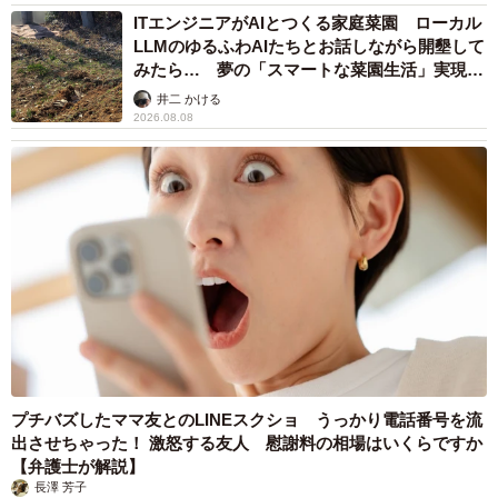
ITエンジニアがAIとつくる家庭菜園 ローカル
LLMのゆるふわAIたちとお話しながら開墾して
みたら… 夢の「スマートな菜園生活」実現な
るか
井二 かける
2026.08.08
プチバズしたママ友とのLINEスクショ うっかり電話番号を流
出させちゃった！ 激怒する友人 慰謝料の相場はいくらですか
【弁護士が解説】
長澤 芳子