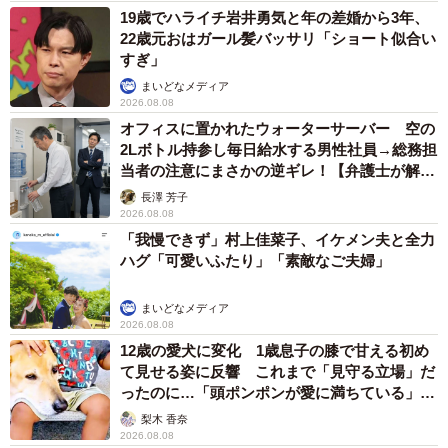
19歳でハライチ岩井勇気と年の差婚から3年、
22歳元おはガール髪バッサリ「ショート似合い
すぎ」
まいどなメディア
2026.08.08
オフィスに置かれたウォーターサーバー 空の
2Lボトル持参し毎日給水する男性社員→総務担
当者の注意にまさかの逆ギレ！【弁護士が解
説】
長澤 芳子
2026.08.08
「我慢できず」村上佳菜子、イケメン夫と全力
ハグ「可愛いふたり」「素敵なご夫婦」
まいどなメディア
2026.08.08
12歳の愛犬に変化 1歳息子の膝で甘える初め
て見せる姿に反響 これまで「見守る立場」だ
ったのに…「頭ポンポンが愛に満ちている」
「尊…」
梨木 香奈
2026.08.08