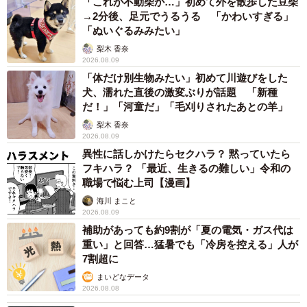
「これが不動柴か…」初めて外を散歩した豆柴
→2分後、足元でうるうる 「かわいすぎる」
「ぬいぐるみみたい」
梨木 香奈
2026.08.09
「体だけ別生物みたい」初めて川遊びをした
犬、濡れた直後の激変ぶりが話題 「新種
だ！」「河童だ」「毛刈りされたあとの羊」
梨木 香奈
2026.08.09
異性に話しかけたらセクハラ？ 黙っていたら
フキハラ？ 「最近、生きるの難しい」令和の
職場で悩む上司【漫画】
海川 まこと
2026.08.09
補助があっても約9割が「夏の電気・ガス代は
重い」と回答…猛暑でも「冷房を控える」人が
7割超に
まいどなデータ
2026.08.08