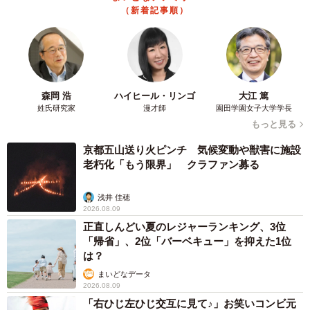
（新着記事順）
森岡 浩
ハイヒール・リンゴ
大江 篤
姓氏研究家
漫才師
園田学園女子大学学長
もっと見る
京都五山送り火ピンチ 気候変動や獣害に施設
老朽化「もう限界」 クラファン募る
浅井 佳穂
2026.08.09
正直しんどい夏のレジャーランキング、3位
「帰省」、2位「バーベキュー」を抑えた1位
は？
まいどなデータ
2026.08.09
「右ひじ左ひじ交互に見て♪」お笑いコンビ元