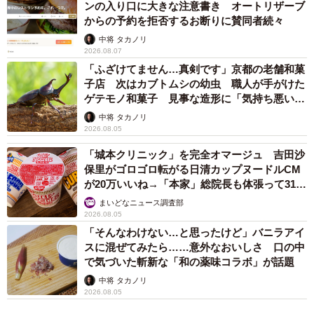
ンの入り口に大きな注意書き オートリザーブ
からの予約を拒否するお断りに賛同者続々
中将 タカノリ
2026.08.07
「ふざけてません…真剣です」京都の老舗和菓
子店 次はカブトムシの幼虫 職人が手がけた
ゲテモノ和菓子 見事な造形に「気持ち悪いく
らいリアル」
中将 タカノリ
2026.08.05
「城本クリニック」を完全オマージュ 吉田沙
保里がゴロゴロ転がる日清カップヌードルCM
が20万いいね→「本家」総院長も体張って31万
いいね
まいどなニュース調査部
2026.08.05
「そんなわけない…と思ったけど」バニラアイ
スに混ぜてみたら……意外なおいしさ 口の中
で気づいた斬新な「和の薬味コラボ」が話題
中将 タカノリ
2026.08.05