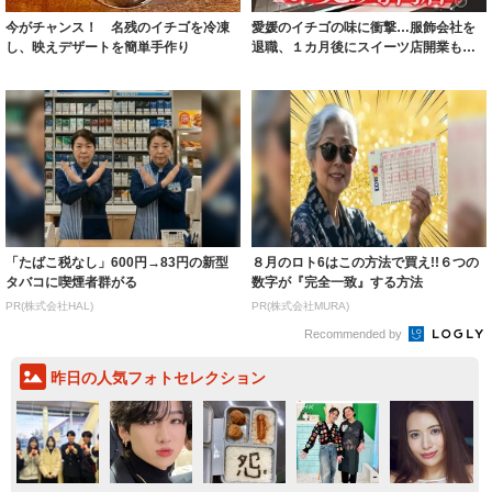
今がチャンス！ 名残のイチゴを冷凍
愛媛のイチゴの味に衝撃…服飾会社を
し、映えデザートを簡単手作り
退職、１カ月後にスイーツ店開業も売
り上げゼロの...
「たばこ税なし」600円→83円の新型
８月のロト6はこの方法で買え!!６つの
タバコに喫煙者群がる
数字が『完全一致』する方法
PR(株式会社HAL)
PR(株式会社MURA)
Recommended by
昨日の人気フォトセレクション