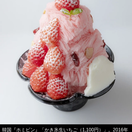
韓国『ホミビン』「かき氷生いちご（1,100円）」。2016年