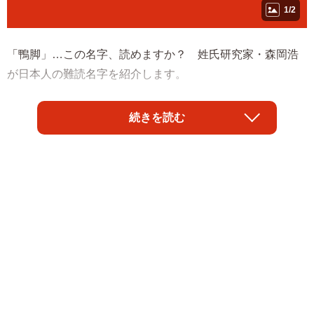
1/2
「鴨脚」…この名字、読めますか？ 姓氏研究家・森岡浩
が日本人の難読名字を紹介します。
◇ ◇
続きを読む
漢字本来の読み方からは全く想像できない、まるで判じ物
のような名字。
しかし、明治時代に誰かが思い付きでつけたものではな
く、代々京都の賀茂御祖神社（下鴨神社）の神官をつとめ
る家が名乗っていた由緒ある名字である。
上賀茂・下鴨両神社は古代豪族賀茂氏の氏神を祀るもの
で、京都三大祭の１つ葵祭が行われることで有名。ともに