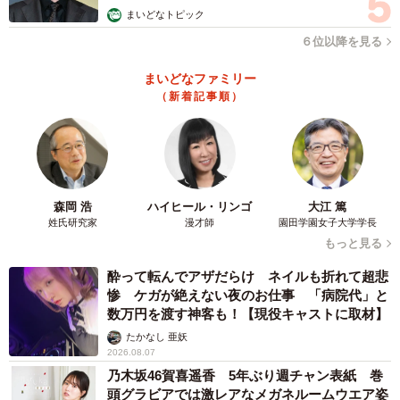
まいどなトピック
６位以降を見る
まいどなファミリー
（新着記事順）
森岡 浩
ハイヒール・リンゴ
大江 篤
姓氏研究家
漫才師
園田学園女子大学学長
もっと見る
酔って転んでアザだらけ ネイルも折れて超悲
惨 ケガが絶えない夜のお仕事 「病院代」と
数万円を渡す神客も！【現役キャストに取材】
たかなし 亜妖
2026.08.07
乃木坂46賀喜遥香 5年ぶり週チャン表紙 巻
頭グラビアでは激レアなメガネルームウエア姿