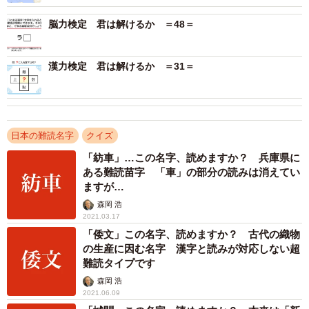
脳力検定 君は解けるか ＝48＝
漢力検定 君は解けるか ＝31＝
日本の難読名字
クイズ
2/2
「紡車」…この名字、読めますか？ 兵庫県に
ある難読苗字 「車」の部分の読みは消えてい
ますが…
森岡 浩
2021.03.17
「倭文」この名字、読めますか？ 古代の織物
の生産に因む名字 漢字と読みが対応しない超
難読タイプです
森岡 浩
2021.06.09