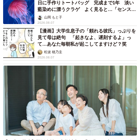
日に手作りトートバッグ 完成まで1年 淡い
藍染めに漂うクラゲ よく見ると…「センスす
ごい」
山岡 もと子
2026.08.07
【漫画】大学生息子の「頼れる彼氏」っぷりを
見て母は絶句 「起きなよ、遅刻するよ」っ
て…あなた毎朝私が起こしてますけど？笑
松波 穂乃圭
2026.08.07