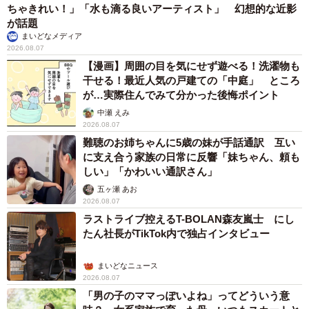
ちゃきれい！」「水も滴る良いアーティスト」 幻想的な近影
が話題
まいどなメディア
2026.08.07
【漫画】周囲の目を気にせず遊べる！洗濯物も
干せる！最近人気の戸建ての「中庭」 ところ
が…実際住んでみて分かった後悔ポイント
中瀬 えみ
2026.08.07
難聴のお姉ちゃんに5歳の妹が手話通訳 互い
に支え合う家族の日常に反響「妹ちゃん、頼も
しい」「かわいい通訳さん」
五ヶ瀬 あお
2026.08.07
ラストライブ控えるT-BOLAN森友嵐士 にし
たん社長がTikTok内で独占インタビュー
まいどなニュース
2026.08.07
「男の子のママっぽいよね」ってどういう意