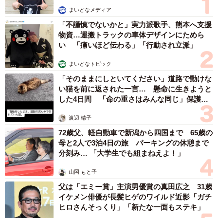
まいどなメディア
「不謹慎でないかと」実力派歌手、熊本へ支援
物資…運搬トラックの車体デザインにためら
い 「痛いほど伝わる」「行動され立派」
まいどなトピック
「そのままにしといてください」道路で動けな
い猫を前に返された一言… 懸命に生きようと
した4日間 「命の重さはみんな同じ」保護団
体代表の訴え
渡辺 晴子
72歳父、軽自動車で新潟から四国まで 65歳の
母と2人で3泊4日の旅 パーキングの休憩まで
分刻み… 「大学生でも組まねえよ！」
山岡 もと子
父は「エミー賞」主演男優賞の真田広之 31歳
イケメン俳優が長髪ヒゲのワイルド近影「ガチ
ヒロさんそっくり」「新たな一面もステキ」