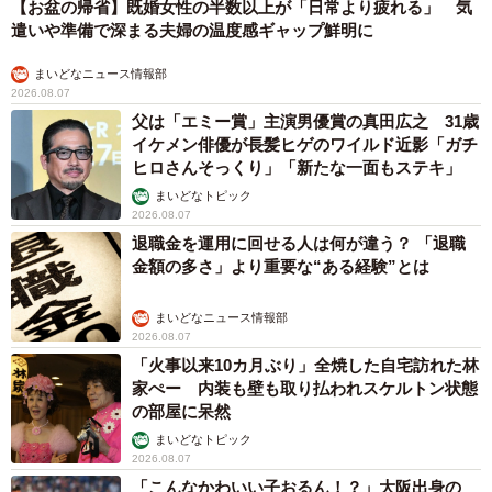
【お盆の帰省】既婚女性の半数以上が「日常より疲れる」 気
遣いや準備で深まる夫婦の温度感ギャップ鮮明に
まいどなニュース情報部
2026.08.07
父は「エミー賞」主演男優賞の真田広之 31歳
イケメン俳優が長髪ヒゲのワイルド近影「ガチ
ヒロさんそっくり」「新たな一面もステキ」
まいどなトピック
2026.08.07
退職金を運用に回せる人は何が違う？ 「退職
金額の多さ」より重要な“ある経験”とは
まいどなニュース情報部
2026.08.07
「火事以来10カ月ぶり」全焼した自宅訪れた林
家ぺー 内装も壁も取り払われスケルトン状態
の部屋に呆然
まいどなトピック
2026.08.07
「こんなかわいい子おるん！？」大阪出身の