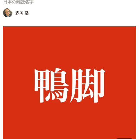
日本の難読名字
森岡 浩