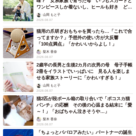
味？ 女系家族で育った母 いつもスカートと
ワンピースしか着ないし、ヒールも好き どの
へんが…
山岡 もと子
2026.08.07
猫用の爪研ぎおもちゃを買ったら…「これで合
ってますか？」予想外の使い方が大反響
「100点満点」「かわいいからよし！」
梨木 香奈
2026.08.07
2歳半の長男と生後2カ月の次男の母 母子手帳
2冊をイラストでいっぱいに 見る人を楽しま
せる家族ストーリーに「かわいすぎる！」
山岡 もと子
2026.08.07
猫2匹が段ボール箱の取り合いで「ポコスカ猫
パンチ」の応酬 その後の心温まる結末に「愛
～！」「おばちゃん泣きそうや…」
梨木 香奈
2026.08.07
「ちょっとババロアみたい」パートナーの誕生