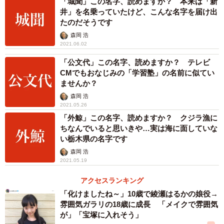
「城聞」この名字、読めますか？ 本来は「新
井」を名乗っていたけど、こんな名字を届け出
たのだそうです
森岡 浩
2021.06.02
「公文代」この名字、読めますか？ テレビ
CMでもおなじみの「学習塾」の名前に似てい
ませんか？
森岡 浩
2021.05.26
「外鯨」この名字、読めますか？ クジラ漁に
ちなんでいると思いきや…実は海に面していな
い栃木県の名字です
森岡 浩
2021.05.19
アクセスランキング
「化けましたね～」10歳で綾瀬はるかの娘役→
雰囲気ガラリの18歳に成長 「メイクで雰囲気
が」「宝塚に入れそう」