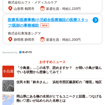
株式会社ルフト・メディカルケア
に「鴨脚」という名字を名乗る家があった。
山形県 鶴岡市
派遣社員：時給1,220円
ところで、鴨の脚を見たことがあるだろうか。通常は水面
医療系/医療事務/小児総合医療施設の医療スタッ
下にあるためなかなか見ることができないが、水鳥のため
フ/医師の事務補助
NEW
指と指の間に水かきがついており、広げた形がイチョウの
株式会社東海道シグマ
葉に似ているといえる。
静岡県 静岡市
派遣社員：時給1,200円
そこから、「鴨脚」と書いて「いちょう」と読む、超難読
Sponsored by
名字が生まれた。
おすすめニュース
「小鳥遊」…この名字、読めますか？ か弱い小鳥が遊ん
でいる状態から想像してみて！
住民８割「鈴木さん」 浜松市西区篠原町の「権現」地区
岡山県にある橋の名前がとてもユニークと話題…つなげる
熱い♡思いが込められた名称とは