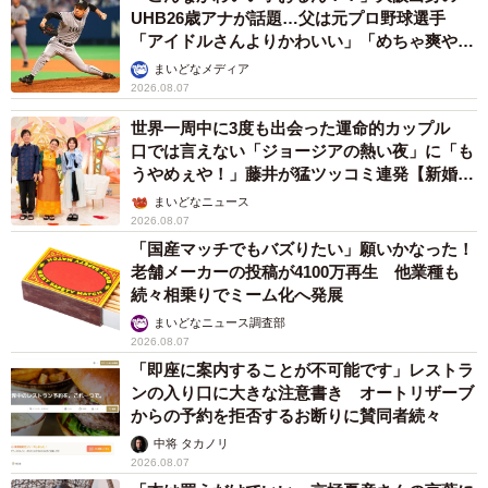
UHB26歳アナが話題…父は元プロ野球選手
「アイドルさんよりかわいい」「めちゃ爽や
か」
まいどなメディア
2026.08.07
世界一周中に3度も出会った運命的カップル
口では言えない「ジョージアの熱い夜」に「も
うやめぇや！」藤井が猛ツッコミ連発【新婚さ
ん】
まいどなニュース
2026.08.07
「国産マッチでもバズりたい」願いかなった！
老舗メーカーの投稿が4100万再生 他業種も
続々相乗りでミーム化へ発展
まいどなニュース調査部
2026.08.07
「即座に案内することが不可能です」レストラ
ンの入り口に大きな注意書き オートリザーブ
からの予約を拒否するお断りに賛同者続々
中将 タカノリ
2026.08.07