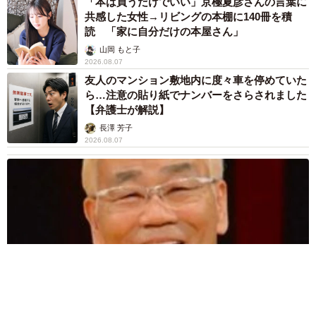
「本は買うだけでいい」京極夏彦さんの言葉に
共感した女性→リビングの本棚に140冊を積
読 「家に自分だけの本屋さん」
山岡 もと子
2026.08.07
友人のマンション敷地内に度々車を停めていた
ら…注意の貼り紙でナンバーをさらされました
【弁護士が解説】
長澤 芳子
2026.08.07