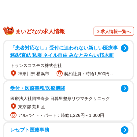
世界遺産にも登録されている。この両神社の神官は代々賀
茂（鴨）氏の子孫がつとめており、「方丈記」の著者とし
て知られる鴨長明も下鴨神社の禰宜をつとめた鴨長継の次
男として生まれた。
まいどなの求人情報
求人情報一覧へ
「患者対応なし」受付に追われない新しい医療事
務/駅直結 私服 ネイル自由 みなとみらい/桜木町
トランスコスモス株式会社
神奈川県 横浜市
契約社員：時給1,500円～
受付・医療事務/医療機関
医療法人社団福寿会 日暮里整形リウマチクリニック
東京都 荒川区
アルバイト・パート：時給1,226円～1,300円
やがて鴨氏の子孫はいくつかの家に分かれ、「梨木」「泉
レセプト医療事務
亭」などそれぞれ独自の名字を名乗った。そして、その中