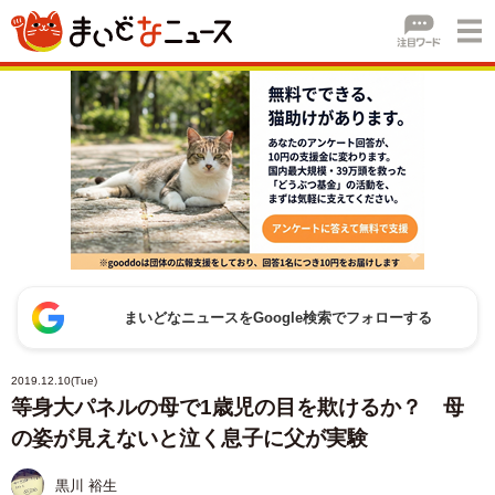
まいどなニュースをGoogle検索でフォローする
2019.12.10(Tue)
等身大パネルの母で1歳児の目を欺けるか？ 母
の姿が見えないと泣く息子に父が実験
黒川 裕生