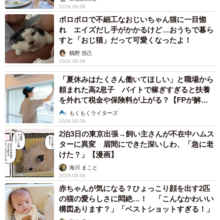
2026.08.08
ボロボロで不細工なおじいちゃん猫に一目惚
れ エイズだし手がかかるけど…おうちで暮ら
すと「おじ猫」だって可愛くなったよ！
鶴野 浩己
2026.08.08
「夏休みはたくさん働いてほしい」と職場から
頼まれた高2息子 バイトで稼ぎすぎると扶養
を外れて税金や保険料が上がる？【FPが解
説】
もくもくライターズ
2026.08.08
2泊3日の東京出張→飼い主さんが不在中ハムス
ターに異変 眉間にできた深いしわ、「急に老
けた？」【漫画】
海川 まこと
2026.08.08
赤ちゃんが気になる？ひょっこり顔を出す2匹
の猫の愛らしさに悶絶…！ 「こんなかわいい
構図あります？」「ベストショットすぎる！」