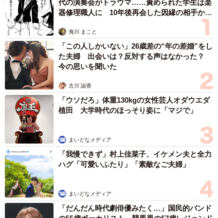
代の演奏会がトラウマ……責められた学生は楽
器修理職人に 10年後再会した因縁の相手から
思わぬ申し出【漫画】
海川 まこと
「この人しかいない」26歳差の“年の差婚”をし
た夫婦 出会いは？反対する声はなかった？
今の思いを聞いた
古川 諭香
「ウソだろ」体重130kgの女性芸人オダウエダ
植田 大学時代のほっそり姿に「マジで」
まいどなメディア
「我慢できず」村上佳菜子、イケメン夫と全力
ハグ「可愛いふたり」「素敵なご夫婦」
まいどなメディア
「だんだん時代劇俳優みたく…」国民的バンド