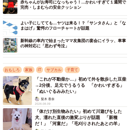
赤ちゃんがお寿司になっちゃう！…かわいすぎて１週間で
完売・しまむらの安全クッション
よい子にしてても…ヤツは来る！？「サンタさん」と「な
まはげ」驚愕のフローチャートが話題
新幹線の車内で始まったママ友集団の宴会にイラッ、車掌
の神対応に「思わず号泣」
おもしろ
家族
IT
サブカル
子育て
「これが不動柴か…」初めて外を散歩した豆柴
→2分後、足元でうるうる 「かわいすぎる」
「ぬいぐるみみたい」
梨木 香奈
2026.08.09
「体だけ別生物みたい」初めて川遊びをした
犬、濡れた直後の激変ぶりが話題 「新種
だ！」「河童だ」「毛刈りされたあとの羊」