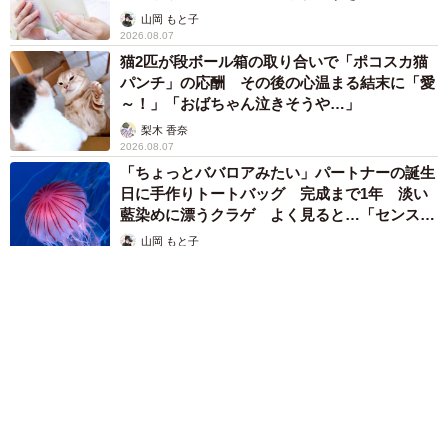
山岡 もと子
2026.08.07
猫2匹が段ボール箱の取り合いで「ポコスカ猫
パンチ」の応酬 その後の心温まる結末に「愛
～！」「おばちゃん泣きそうや…」
梨木 香奈
2026.08.07
「ちょっとババロアみたい」パートナーの誕生
日に手作りトートバッグ 完成まで1年 淡い
藍染めに漂うクラゲ よく見ると…「センスす
ごい」
山岡 もと子
2026.08.07