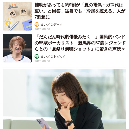
補助があっても約9割が「夏の電気・ガス代は
重い」と回答…猛暑でも「冷房を控える」人が
7割超に
まいどなデータ
2026.08.08
「だんだん時代劇俳優みたく…」国民的バンド
の55歳ボーカリスト 競馬界の57歳レジェンド
らとの「夏祭り満喫ショット」に驚きの声続々
まいどなトピック
2026.08.08