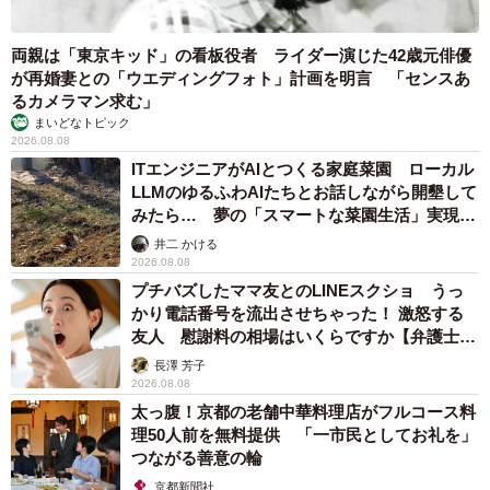
両親は「東京キッド」の看板役者 ライダー演じた42歳元俳優
が再婚妻との「ウエディングフォト」計画を明言 「センスあ
るカメラマン求む」
まいどなトピック
2026.08.08
ITエンジニアがAIとつくる家庭菜園 ローカル
LLMのゆるふわAIたちとお話しながら開墾して
みたら… 夢の「スマートな菜園生活」実現な
るか
井二 かける
2026.08.08
プチバズしたママ友とのLINEスクショ うっ
かり電話番号を流出させちゃった！ 激怒する
友人 慰謝料の相場はいくらですか【弁護士が
解説】
長澤 芳子
2026.08.08
太っ腹！京都の老舗中華料理店がフルコース料
理50人前を無料提供 「一市民としてお礼を」
つながる善意の輪
京都新聞社