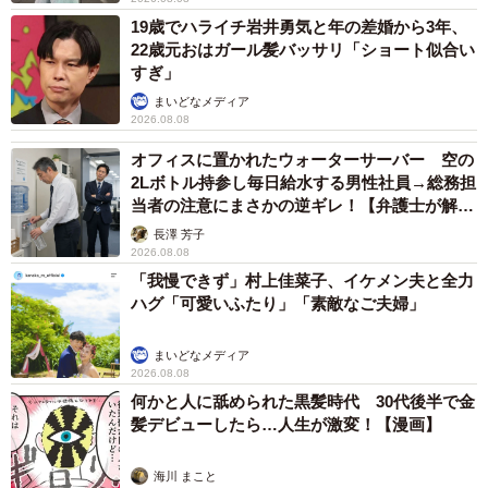
19歳でハライチ岩井勇気と年の差婚から3年、
22歳元おはガール髪バッサリ「ショート似合い
すぎ」
まいどなメディア
2026.08.08
オフィスに置かれたウォーターサーバー 空の
2Lボトル持参し毎日給水する男性社員→総務担
当者の注意にまさかの逆ギレ！【弁護士が解
説】
長澤 芳子
2026.08.08
「我慢できず」村上佳菜子、イケメン夫と全力
ハグ「可愛いふたり」「素敵なご夫婦」
まいどなメディア
2026.08.08
何かと人に舐められた黒髪時代 30代後半で金
髪デビューしたら…人生が激変！【漫画】
海川 まこと