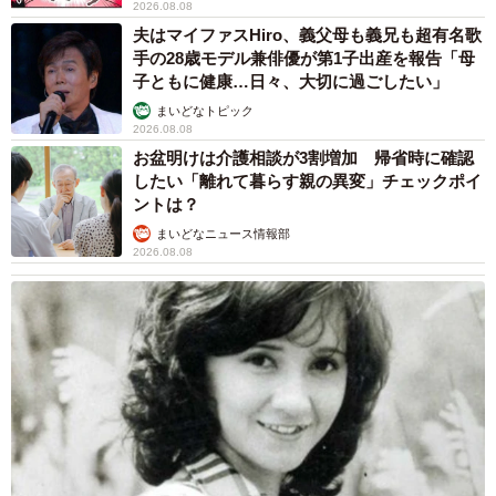
2026.08.08
夫はマイファスHiro、義父母も義兄も超有名歌
手の28歳モデル兼俳優が第1子出産を報告「母
子ともに健康…日々、大切に過ごしたい」
まいどなトピック
2026.08.08
お盆明けは介護相談が3割増加 帰省時に確認
したい「離れて暮らす親の異変」チェックポイ
ントは？
まいどなニュース情報部
2026.08.08