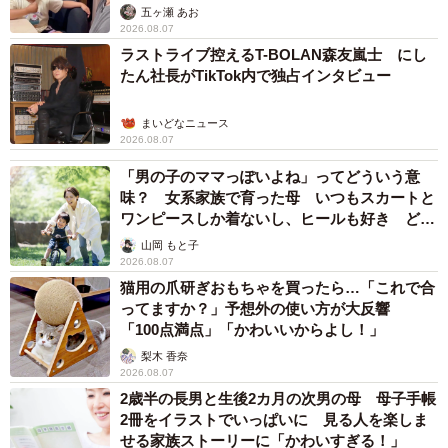
五ヶ瀬 あお
2026.08.07
ラストライブ控えるT-BOLAN森友嵐士 にし
たん社長がTikTok内で独占インタビュー
まいどなニュース
2026.08.07
「男の子のママっぽいよね」ってどういう意
味？ 女系家族で育った母 いつもスカートと
ワンピースしか着ないし、ヒールも好き どの
へんが…
山岡 もと子
2026.08.07
猫用の爪研ぎおもちゃを買ったら…「これで合
ってますか？」予想外の使い方が大反響
「100点満点」「かわいいからよし！」
梨木 香奈
2026.08.07
2歳半の長男と生後2カ月の次男の母 母子手帳
2冊をイラストでいっぱいに 見る人を楽しま
せる家族ストーリーに「かわいすぎる！」