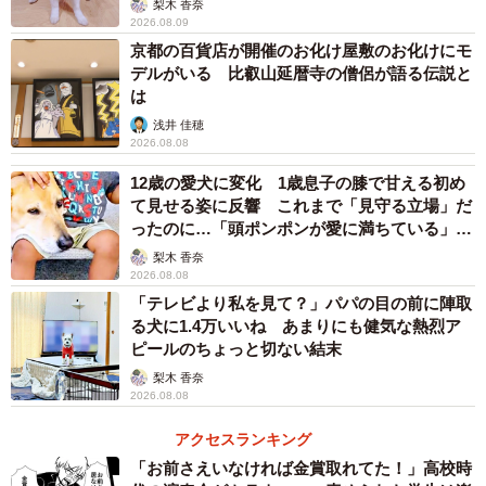
梨木 香奈
2026.08.09
京都の百貨店が開催のお化け屋敷のお化けにモ
デルがいる 比叡山延暦寺の僧侶が語る伝説と
は
浅井 佳穂
2026.08.08
12歳の愛犬に変化 1歳息子の膝で甘える初め
て見せる姿に反響 これまで「見守る立場」だ
ったのに…「頭ポンポンが愛に満ちている」
「尊…」
梨木 香奈
2026.08.08
「テレビより私を見て？」パパの目の前に陣取
る犬に1.4万いいね あまりにも健気な熱烈ア
ピールのちょっと切ない結末
梨木 香奈
2026.08.08
アクセスランキング
「お前さえいなければ金賞取れてた！」高校時