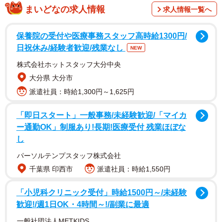
まいどなの求人情報
求人情報一覧へ
保養院の受付や医療事務スタッフ高時給1300円/
日祝休み/経験者歓迎/残業なし
NEW
株式会社ホットスタッフ大分中央
大分県 大分市
派遣社員：時給1,300円～1,625円
「即日スタート」一般事務/未経験歓迎/「マイカ
ー通勤OK」制服あり!長期!医療受付 残業ほぼな
し
パーソルテンプスタッフ株式会社
千葉県 印西市
派遣社員：時給1,550円
「小児科クリニック受付」時給1500円～/未経験
歓迎!/週1日OK・4時間～!/副業に最適
一般社団法人METKIDS