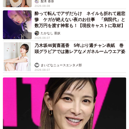
梨木 香奈
2026.08.08
酔って転んでアザだらけ ネイルも折れて超悲
惨 ケガが絶えない夜のお仕事 「病院代」と
数万円を渡す神客も！【現役キャストに取材】
たかなし 亜妖
2026.08.07
乃木坂46賀喜遥香 5年ぶり週チャン表紙 巻
頭グラビアでは激レアなメガネルームウエア姿
まいどなニュースエンタメ部
2026.08.07