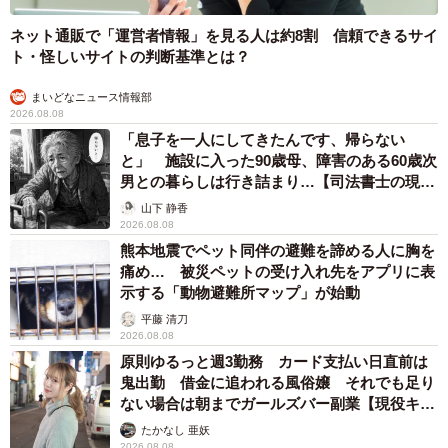
ネット通販で「運営者情報」を見る人は約8割 信頼できるサイ
ト・怪しいサイトの判断基準とは？
まいどなニュース情報部
2026.08.08
「息子を一人にしてきたんです、帰らない
と」 施設に入った90歳母、障害のある60歳次
男との暮らしは行き詰まり…【司法書士の現場
から】
山下 静香
2026.08.08
熊本地震でペット同伴の避難を諦める人に胸を
痛め… 被災ペットの受け入れ先をアプリに表
示する「動物避難所マップ」が始動
平藤 清刀
2026.08.08
原則ゆるっと週3勤務 カード支払い日直前は
鬼出勤 借金に追われる風俗嬢 それでも足り
ない場合は朝までガールズバー副業【現役キャ
ストに取材】
たかなし 亜妖
2026.08.08