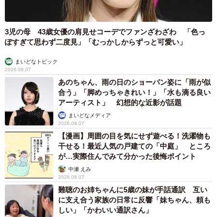
3児の母 43歳女優の肩見せコーデでファンざわざわ 「色っ
ぽすぎて思わず二度見」「むっかしからずっと可愛い」
まいどなトピック
2026.08.07
あのちゃん、雨の日のショーパン姿に「雨が似
合う」「脚めっちゃきれい！」「水も滴る良い
アーティスト」 幻想的な近影が話題
まいどなメディア
2026.08.07
【漫画】周囲の目を気にせず遊べる！洗濯物も
干せる！最近人気の戸建ての「中庭」 ところ
が…実際住んでみて分かった後悔ポイント
中瀬 えみ
2026.08.07
難聴のお姉ちゃんに5歳の妹が手話通訳 互い
に支え合う家族の日常に反響「妹ちゃん、頼も
しい」「かわいい通訳さん」