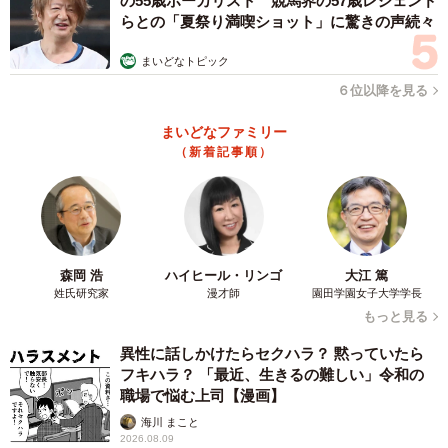
の55歳ボーカリスト 競馬界の57歳レジェンド
らとの「夏祭り満喫ショット」に驚きの声続々
まいどなトピック
６位以降を見る
まいどなファミリー
（新着記事順）
森岡 浩
ハイヒール・リンゴ
大江 篤
姓氏研究家
漫才師
園田学園女子大学学長
もっと見る
異性に話しかけたらセクハラ？ 黙っていたら
フキハラ？ 「最近、生きるの難しい」令和の
職場で悩む上司【漫画】
海川 まこと
2026.08.09