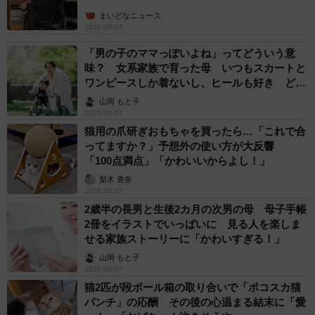
まいどなニュース
2026.08.07
「男の子のママっぽいよね」ってどういう意
味？ 女系家族で育った母 いつもスカートと
ワンピースしか着ないし、ヒールも好き どの
へんが…
山岡 もと子
2026.08.07
猫用の爪研ぎおもちゃを買ったら…「これで合
ってますか？」予想外の使い方が大反響
「100点満点」「かわいいからよし！」
梨木 香奈
2026.08.07
2歳半の長男と生後2カ月の次男の母 母子手帳
2冊をイラストでいっぱいに 見る人を楽しま
せる家族ストーリーに「かわいすぎる！」
山岡 もと子
2026.08.07
猫2匹が段ボール箱の取り合いで「ポコスカ猫
パンチ」の応酬 その後の心温まる結末に「愛