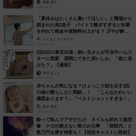
鶴野 浩己
2026.08.08
「夏休みはたくさん働いてほしい」と職場から
頼まれた高2息子 バイトで稼ぎすぎると扶養
を外れて税金や保険料が上がる？【FPが解
説】
もくもくライターズ
2026.08.08
2泊3日の東京出張→飼い主さんが不在中ハムス
ターに異変 眉間にできた深いしわ、「急に老
けた？」【漫画】
海川 まこと
2026.08.08
赤ちゃんが気になる？ひょっこり顔を出す2匹
の猫の愛らしさに悶絶…！ 「こんなかわいい
構図あります？」「ベストショットすぎる！」
梨木 香奈
2026.08.08
酔って転んでアザだらけ ネイルも折れて超悲
惨 ケガが絶えない夜のお仕事 「病院代」と
数万円を渡す神客も！【現役キャストに取材】