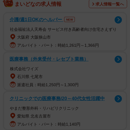
まいどなの求人情報
求人情報一覧へ
介護/週1日OKのヘルパー
NEW
社会福祉法人天寿会 サービス付き高齢者向け住宅さえずり
大阪府 大阪狭山市
アルバイト・パート：時給1,261円～1,366円
医療事務（外来受付・レセプト業務）
うちの1歳児、お母さんが視界から消えるとすぐ泣いちゃう
株式会社ワイズ
ので、大変。
石川県 七尾市
派遣社員：時給1,250円～1,300円
その対策として「等身大パネルの母」を設置するとどうな
るか実験してみた。
クリニックでの医療事務/20～40代女性活躍中
やまだ整形外科・リハビリクリニック
（つづく）
pic.twitter.com/VOgy1619G0
愛知県 北名古屋市
アルバイト・パート：時給1,140円
— 佐藤ねじ🌲ブルーパドル (@sato_nezi)
December 8,