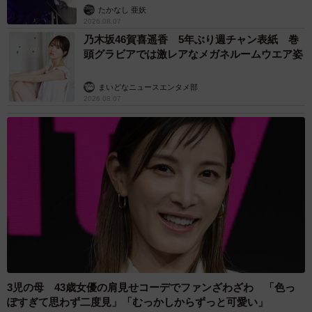
たかなし 亜妖
2026.08.07
乃木坂46賀喜遥香 5年ぶり週チャン表紙 巻
頭グラビアでは激レアなメガネルームウエア姿
まいどなニュースエンタメ部
2026.08.07
3児の母 43歳女優の肩見せコーデでファンざわざわ 「色っ
ぽすぎて思わず二度見」「むっかしからずっと可愛い」