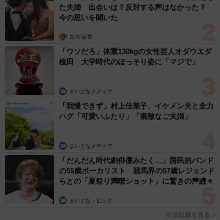
せんでした」
た夫婦 出会いは？反対する声はなかった？
今の思いを聞いた
結果、20分くらい気づかれず。これはたまには役立つか
古川 諭香
も…
「ウソだろ」体重130kgの女性芸人オダウエダ
植田 大学時代のほっそり姿に「マジで」
このパネルは、ビッグダミー（スーパーとかにある巨大な
パネル）など、販促物をつくってるリンクスさんにお願い
まいどなメディア
して、「ビッグマミー」をつくってもらいました🙏
「我慢できず」村上佳菜子、イケメン夫と全力
https://t.co/zLfGDZpiPa
pic.twitter.com/zp5qiyqoRq
ハグ「可愛いふたり」「素敵なご夫婦」
— 佐藤ねじ🌲ブルーパドル (@sato_nezi)
December 8,
まいどなメディア
2019
「だんだん時代劇俳優みたく…」国民的バンド
の55歳ボーカリスト 競馬界の57歳レジェンド
らとの「夏祭り満喫ショット」に驚きの声続々
まいどなトピック
６位以降を見る