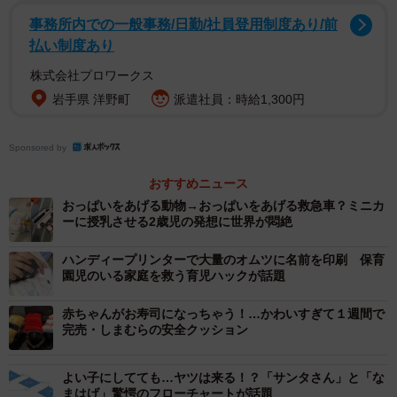
2019
事務所内での一般事務/日勤/社員登用制度あり/前
払い制度あり
Twitterに「等身大パネルの母」実験の顛末を投稿したの
は、コンテンツ制作やPR、ブランディングなどを手掛ける
株式会社プロワークス
「ブルーパドル」代表の佐藤ねじさん（
@sato_nezi
）。
岩手県 洋野町
派遣社員：時給1,300円
佐藤さんはこれまでも、同社で展開する数々のコンテンツ
で話題を集めており、特に子供関連では「小1起業家」や
Sponsored by
「5歳児が値段を決める美術館」などの企画で知られていま
おすすめニュース
す。今回の「お母さんの等身大パネル」について、お話を
おっぱいをあげる動物→おっぱいをあげる救急車？ミニカ
うかがうことができました。
ーに授乳させる2歳児の発想に世界が悶絶
ハンディープリンターで大量のオムツに名前を印刷 保育
園児のいる家庭を救う育児ハックが話題
赤ちゃんがお寿司になっちゃう！…かわいすぎて１週間で
完売・しまむらの安全クッション
よい子にしてても…ヤツは来る！？「サンタさん」と「な
まはげ」驚愕のフローチャートが話題