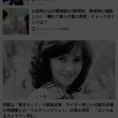
2026.08.08
お盆明けは介護相談が3割増加 帰省時に確認
したい「離れて暮らす親の異変」チェックポイ
ントは？
まいどなニュース情報部
2026.08.08
両親は「東京キッド」の看板役者 ライダー演じた42歳元俳優
が再婚妻との「ウエディングフォト」計画を明言 「センスあ
るカメラマン求む」