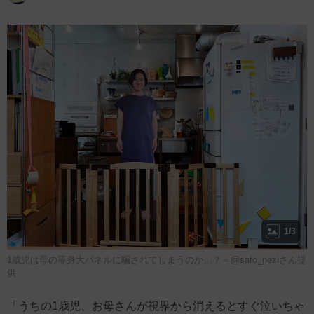
1/3
1歳児は母の等身大パネルに騙されてしまうのか…？＝@sato_neziさん提
供
「うちの1歳児、お母さんが視界から消えるとすぐ泣いちゃ