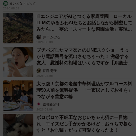
まいどなトピック
2026.08.08
ITエンジニアがAIとつくる家庭菜園 ローカル
LLMのゆるふわAIたちとお話しながら開墾して
みたら… 夢の「スマートな菜園生活」実現な
るか
井二 かける
2026.08.08
プチバズしたママ友とのLINEスクショ うっ
かり電話番号を流出させちゃった！ 激怒する
友人 慰謝料の相場はいくらですか【弁護士が
解説】
長澤 芳子
2026.08.08
太っ腹！京都の老舗中華料理店がフルコース料
理50人前を無料提供 「一市民としてお礼を」
つながる善意の輪
京都新聞社
2026.08.08
ボロボロで不細工なおじいちゃん猫に一目惚
れ エイズだし手がかかるけど…おうちで暮ら
すと「おじ猫」だって可愛くなったよ！