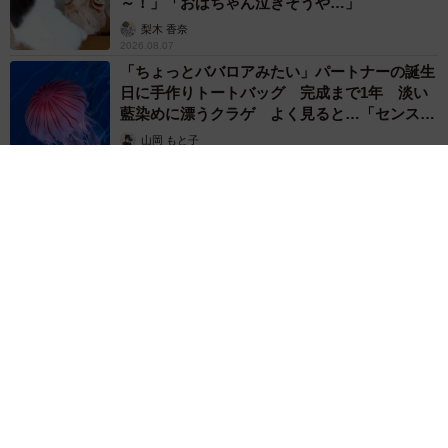
～！」「おばちゃん泣きそうや…」
梨木 香奈
2026.08.07
「ちょっとババロアみたい」パートナーの誕生
日に手作りトートバッグ 完成まで1年 淡い
藍染めに漂うクラゲ よく見ると…「センスす
ごい」
山岡 もと子
2026.08.07
【漫画】大学生息子の「頼れる彼氏」っぷりを見て母は絶句