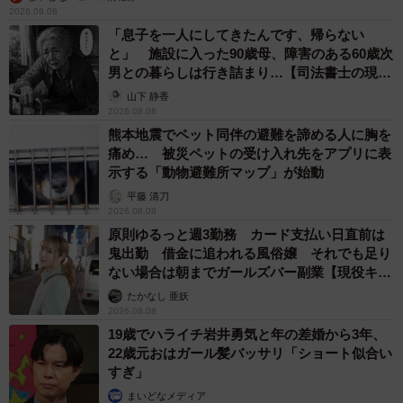
2026.08.08
「息子を一人にしてきたんです、帰らない
と」 施設に入った90歳母、障害のある60歳次
男との暮らしは行き詰まり…【司法書士の現場
から】
山下 静香
2026.08.08
熊本地震でペット同伴の避難を諦める人に胸を
痛め… 被災ペットの受け入れ先をアプリに表
示する「動物避難所マップ」が始動
平藤 清刀
2026.08.08
原則ゆるっと週3勤務 カード支払い日直前は
鬼出勤 借金に追われる風俗嬢 それでも足り
ない場合は朝までガールズバー副業【現役キャ
ストに取材】
たかなし 亜妖
2026.08.08
19歳でハライチ岩井勇気と年の差婚から3年、
22歳元おはガール髪バッサリ「ショート似合い
すぎ」
まいどなメディア