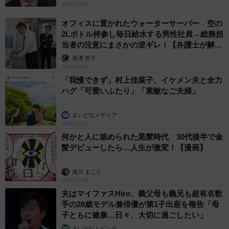
2026.08.08
オフィスに置かれたウォーターサーバー 空の
2Lボトル持参し毎日給水する男性社員→総務担
当者の注意にまさかの逆ギレ！【弁護士が解
説】
長澤 芳子
2026.08.08
「我慢できず」村上佳菜子、イケメン夫と全力
ハグ「可愛いふたり」「素敵なご夫婦」
まいどなメディア
2026.08.08
何かと人に舐められた黒髪時代 30代後半で金
髪デビューしたら…人生が激変！【漫画】
海川 まこと
2026.08.08
夫はマイファスHiro、義父母も義兄も超有名歌
手の28歳モデル兼俳優が第1子出産を報告「母
子ともに健康…日々、大切に過ごしたい」
まいどなトピック