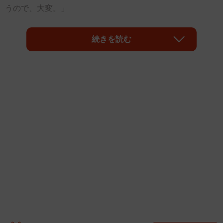
うので、大変。」
「その対策として『等身大パネルの母』を設置するとどう
続きを読む
なるか実験してみた。」
どうです、小さいお子さんをお持ちのお父さん！聞いただ
けでわくわくしてきませんか？同じような悩みを抱えてい
る親御さんはきっと少なくないはず。私もかつてはそうで
したが、当時、こんな豪気な解決法は思いつきもしません
でした。いや、頭の片隅でチラッと考えたことくらいはあ
ったかもしれませんが、さすがに実現化へのハードルが高
すぎます。これを実際に試してみた人がいるなんて。本当
にありがとうございます。