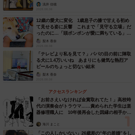
浅井 佳穂
2026.08.08
「奥さんがいなくなったとき、泣いたらスマホで奥さんの
12歳の愛犬に変化 1歳息子の膝で甘える初め
画像や動画を見せたりしたものの、そこまで効果がな
て見せる姿に反響 これまで「見守る立場」だ
く…。やはり空間に実物がいればいいんじゃないかとは思
ったのに…「頭ポンポンが愛に満ちている」
っていました」
「尊…」
梨木 香奈
2026.08.08
「テレビより私を見て？」パパの目の前に陣取
「ちょうどその頃、リンクスさん（
http://links-
る犬に1.4万いいね あまりにも健気な熱烈ア
net.co.jp/originaltools/
）という販促ツールの製作・印刷を
ピールのちょっと切ない結末
している会社と一緒に仕事をしていまして。リンクスさん
梨木 香奈
が『ビッグダミー』という等身大パネルを作ったりしてい
2026.08.08
たので、この技術で『等身大の母』を作ったらいいんじゃ
アクセスランキング
ないかと思いつきました。リンクスさんに提案してみたと
「お前さえいなければ金賞取れてた！」高校時
ころ、『作りましょう』と言ってくださったので実現した
代の演奏会がトラウマ……責められた学生は楽
器修理職人に 10年後再会した因縁の相手から
というわけです」
思わぬ申し出【漫画】
海川 まこと
「ちなみに効果があるかどうかは、やる前は全然わかりま
「この人しかいない」26歳差の“年の差婚”をし