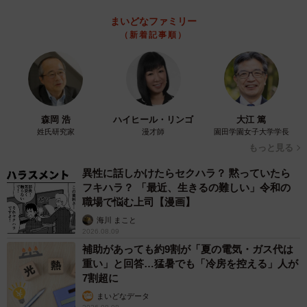
まいどなファミリー
（新着記事順）
森岡 浩
ハイヒール・リンゴ
大江 篤
姓氏研究家
漫才師
園田学園女子大学学長
もっと見る
異性に話しかけたらセクハラ？ 黙っていたら
フキハラ？ 「最近、生きるの難しい」令和の
職場で悩む上司【漫画】
海川 まこと
2026.08.09
補助があっても約9割が「夏の電気・ガス代は
重い」と回答…猛暑でも「冷房を控える」人が
7割超に
まいどなデータ