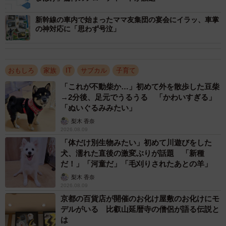
新幹線の車内で始まったママ友集団の宴会にイラッ、車掌
2/3
の神対応に「思わず号泣」
楽しそうなお子さんを見守る母（パネル）＝@sato_neziさん提供
おもしろ
家族
IT
サブカル
子育て
―1歳のお子さんは「お母さんが視界から消えるとすぐ泣い
ちゃう」とのことですが、具体的にはどのような感じなの
「これが不動柴か…」初めて外を散歩した豆柴
→2分後、足元でうるうる 「かわいすぎる」
でしょうか。お父さん（佐藤さん）がいても泣き止んでく
「ぬいぐるみみたい」
れませんか？
梨木 香奈
2026.08.09
「今は母がいないことに気づくと泣きます。残念ながら私
「体だけ別生物みたい」初めて川遊びをした
犬、濡れた直後の激変ぶりが話題 「新種
の力不足で、私だけだと泣き止んでくれないことが多いで
だ！」「河童だ」「毛刈りされたあとの羊」
す」
梨木 香奈
2026.08.09
―等身大パネルを設置しようという発想はどのように生ま
京都の百貨店が開催のお化け屋敷のお化けにモ
れましたか？また、やる前にこれで本当に効果があると思
デルがいる 比叡山延暦寺の僧侶が語る伝説と
は
いましたか？