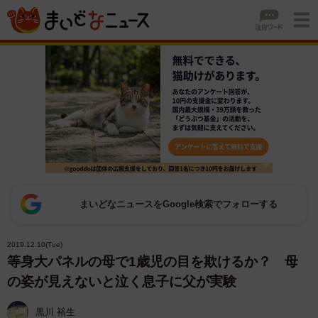
まいどなニュースをGoogle検索でフォローする
2019.12.10(Tue)
等身大パネルの母で1歳児の目を欺けるか？ 母
の姿が見えないと泣く息子に父が実験
黒川 裕生