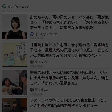
まいどなトピック
2026.08.07
あのちゃん、雨の日のショーパン姿に「雨が似
合う」「脚めっちゃきれい！」「水も滴る良い
アーティスト」 幻想的な近影が話題
まいどなメディア
2026.08.07
【漫画】周囲の目を気にせず遊べる！洗濯物も
干せる！最近人気の戸建ての「中庭」 ところ
が…実際住んでみて分かった後悔ポイント
中瀬 えみ
2026.08.07
難聴のお姉ちゃんに5歳の妹が手話通訳 互い
に支え合う家族の日常に反響「妹ちゃん、頼も
しい」「かわいい通訳さん」
五ヶ瀬 あお
2026.08.07
ラストライブ控えるT-BOLAN森友嵐士 にし
たん社長がTikTok内で独占インタビュー