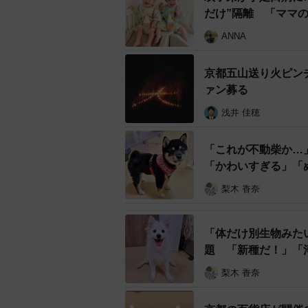
だけ”隔離 「ママ
ANNA
京都五山送り火ピン
ァン募る
浅井 佳穂
「これが不動柴か…
「かわいすぎる」「
梨木 香奈
「体だけ別生物みた
題 「新種だ！」「
梨木 香奈