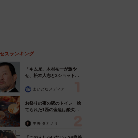
セスランキング
「キム兄」木村祐一が激や
せ、松本人志と2ショット
「一瞬、分からなかったわ」
「テキヤの兄さん」
まいどなメディア
お祭りの夜の駅のトイレ 捨
てられた1匹の金魚は酸欠状
態だった 塩水浴で元気取り
戻し白点病の治療も奏功した
中将 タカノリ
「この人しかいない」26歳差