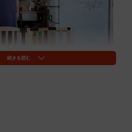
続きを読む
1/3
騙されてしまうのか…？＝@sato_neziさん提供
ら消えるとすぐ泣いちゃうので、大変。」
母』を設置するとどうなるか実験してみた。」
のお父さん！聞いただけでわくわくしてきませんか？同