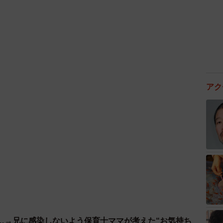
http://links-net.co.jp/originaltools/
）という販促ツール
に仕事をしていまして。リンクスさんが『ビッグダミ
していたので、この技術で『等身大の母』を作ったらい
リンクスさんに提案してみたところ、『作りましょう』
いうわけです」
アク
やる前は全然わかりませんでした」
れず。これはたまには役立つかも…
ミー（スーパーとかにある巨大なパネル）な
リンクスさんにお願いして、「ビッグマミ
た🙏
https://t.co/zLfGDZpiPa
Rq
@sato_nezi)
December 8, 2019
…→兄に感染しないよう保育士ママが考えた“お気持ち