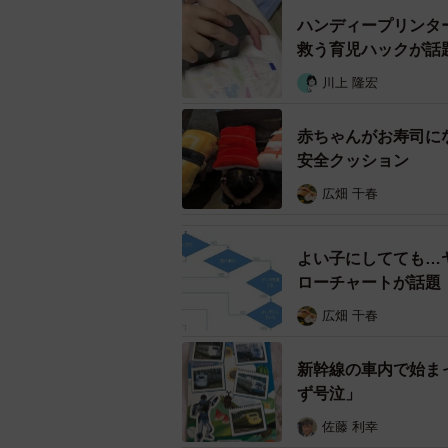
ハンディープリンタ
救う育児ハックが話
楽しそうなお子さんを見
川上 隆宏
―1歳のお子さんは「お母さんが視
的にはどのような感じなのでしょう
赤ちゃんがお寿司に
んか？
安全クッション
広畑 千春
「今は母がいないことに気づくと泣
でくれないことが多いです」
よい子にしてても…
ローチャートが話題
―等身大パネルを設置しようという
で本当に効果があると思いましたか
広畑 千春
「奥さんがいなくなったとき、泣い
新幹線の車内で始ま
の、そこまで効果がなく…。やはり
ず号泣」
た」
佐藤 利幸