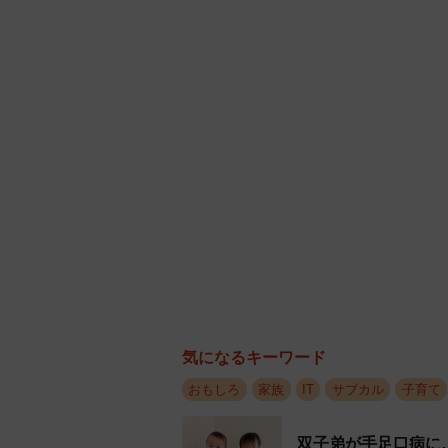
「ちょうどその頃、リンクスさん（
の製作・印刷をしている会社と一緒
ー』という等身大パネルを作ったり
いんじゃないかと思いつきました。
と言ってくださったので実現したと
「ちなみに効果があるかどうかは、
結果、20分くらい気づか
このパネルは、ビッグダ
ど、販促物をつくってる
ー」をつくってもらいまし
気になるキーワード
pic.twitter.com/zp5qiyqo
おもしろ
家族
IT
サブカル
子育て
— 佐藤ねじ🌲ブルーパドル (
双子弟が手足口病に