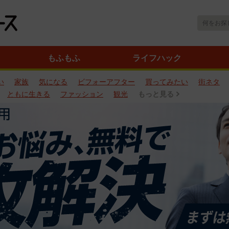
もふもふ
ライフハック
い
家族
気になる
ビフォーアフター
買ってみたい
街ネタ
ともに生きる
ファッション
観光
もっと見る