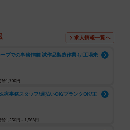
はきっと少なくないはず。私もかつてはそうでしたが、
きもしませんでした。いや、頭の片隅でチラッと考えた
が、さすがに実現化へのハードルが高すぎます。これを
本当にありがとうございます。
報
求人情報一覧へ
が視界から消えるとすぐ泣いちゃうので、大
ープでの事務作業!試作品製造作業も!工場未
パネルの母」を設置するとどうなるか実験し
給1,700円
療事務スタッフ/週払いOK/ブランクOK/主
com/VOgy1619G0
@sato_nezi)
December 8, 2019
1,250円～1,563円
実験の顛末を投稿したのは、コンテンツ制作やPR、ブラン
ドル」代表の佐藤ねじさん（
@sato_nezi
）。佐藤さん