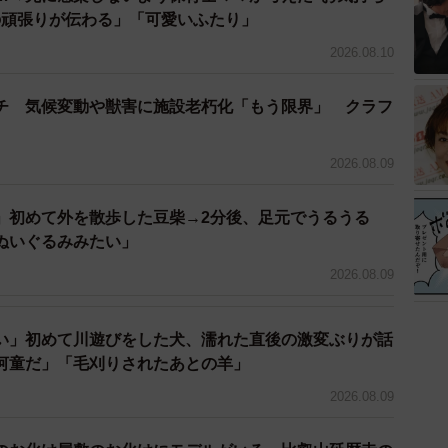
の頑張りが伝わる」「可愛いふたり」
2026.08.10
チ 気候変動や獣害に施設老朽化「もう限界」 クラフ
2026.08.09
」初めて外を散歩した豆柴→2分後、足元でうるうる
ぬいぐるみみたい」
2026.08.09
い」初めて川遊びをした犬、濡れた直後の激変ぶりが話
河童だ」「毛刈りされたあとの羊」
2026.08.09