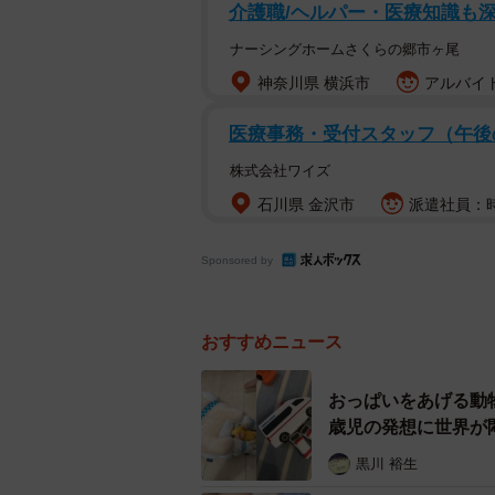
介護職/ヘルパー・医療知識も
はこれまでも、同社で展開する数々
ナーシングホームさくらの郷市ヶ尾
「小1起業家」や「5歳児が値段を
神奈川県 横浜市
アルバイト
母さんの等身大パネル」について、
医療事務・受付スタッフ（午後
株式会社ワイズ
石川県 金沢市
派遣社員：時
Sponsored by
おすすめニュース
おっぱいをあげる動
歳児の発想に世界が
黒川 裕生