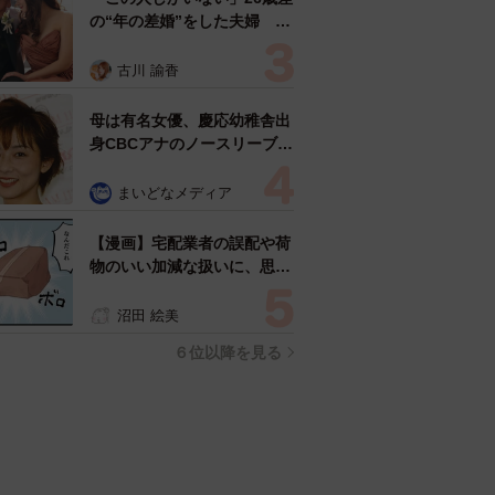
の“年の差婚”をした夫婦 出
会いは？反対する声はなかっ
た？ 今の思いを聞いた
古川 諭香
母は有名女優、慶応幼稚舎出
身CBCアナのノースリーブ姿
「育ちの良さが表情に表れて
る」「天使の笑顔」
まいどなメディア
【漫画】宅配業者の誤配や荷
物のいい加減な扱いに、思わ
ず「本人が謝りに来い！」…
これってカスハラになります
沼田 絵美
か？
６位以降を見る