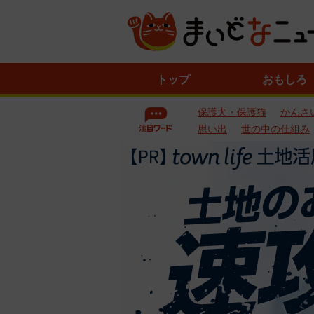
ニ
トップ
おもしろ
ュ
ー
保護犬・保護猫
かんさ
ス
一
思い出
世の中の仕組み
覧