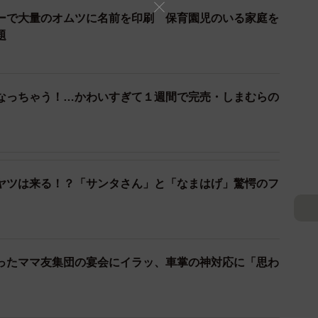
2/3
ーで大量のオムツに名前を印刷 保育園児のいる家庭を
題
守る母（パネル）＝@sato_neziさん提供
界から消えるとすぐ泣いちゃう」とのことですが、具体
か。お父さん（佐藤さん）がいても泣き止んでくれませ
なっちゃう！…かわいすぎて１週間で完売・しまむらの
きます。残念ながら私の力不足で、私だけだと泣き止ん
ヤツは来る！？「サンタさん」と「なまはげ」驚愕のフ
発想はどのように生まれましたか？また、やる前にこれ
？
たらスマホで奥さんの画像や動画を見せたりしたもの
ったママ友集団の宴会にイラッ、車掌の神対応に「思わ
空間に実物がいればいいんじゃないかとは思っていまし