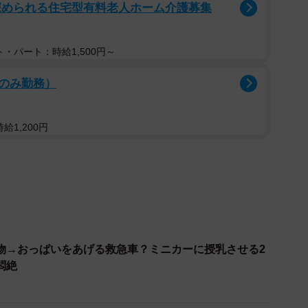
深められる住宅型有料老人ホーム介護募集
のコンテンツで話題を集めており、特に子供関連では
決める美術館」などの企画で知られています。今回の「お
・パート：時給1,500円～
お話をうかがうことができました。
のみ勤務）
給1,200円
物→おっぱいをあげる救急車？ミニカーに授乳させる2
悶絶