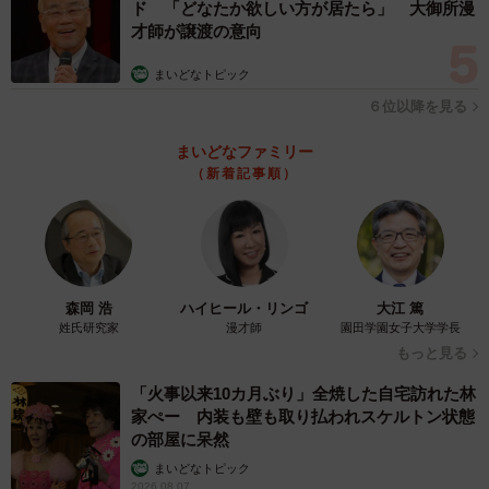
ド 「どなたか欲しい方が居たら」 大御所漫
才師が譲渡の意向
まいどなトピック
６位以降を見る
まいどなファミリー
（新着記事順）
4/5
森岡 浩
ハイヒール・リンゴ
大江 篤
姓氏研究家
漫才師
園田学園女子大学学長
上目遣いが可愛い
もっと見る
「火事以来10カ月ぶり」全焼した自宅訪れた林
リリィちゃんと名付けられた子猫は、術後1か月間入院した
家ぺー 内装も壁も取り払われスケルトン状態
が、10月3日、無事退院した。
の部屋に呆然
まいどなトピック
「実家では子供の時から猫を飼っていて、もともと猫が好
2026.08.07