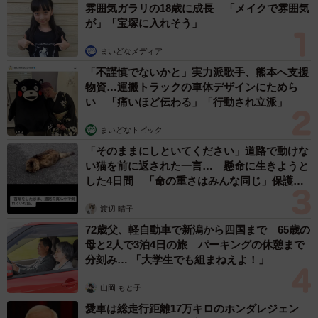
雰囲気ガラリの18歳に成長 「メイクで雰囲気
はねられ、骨盤と後ろ脚を骨折し、出血もしていた。
が」「宝塚に入れそう」
「今日、生きられるかどうか分からない。元気が出たら手
まいどなメディア
術もできると言われたんです。点滴をしたら翌日は少し元
「不謹慎でないかと」実力派歌手、熊本へ支援
気になったので、手術するかどうか尋ねられました。当
物資…運搬トラックの車体デザインにためら
い 「痛いほど伝わる」「行動され立派」
時、ペットを飼えないアパートに住んでいたのと、費用も
高額だったので迷いました。でも、主人がペットを飼える
まいどなトピック
ところに引っ越してもいいと言ってくれたので、手術をし
「そのままにしといてください」道路で動けな
い猫を前に返された一言… 懸命に生きようと
てもらいました」
した4日間 「命の重さはみんな同じ」保護団
体代表の訴え
甘えん坊の猫に
渡辺 晴子
72歳父、軽自動車で新潟から四国まで 65歳の
母と2人で3泊4日の旅 パーキングの休憩まで
分刻み… 「大学生でも組まねえよ！」
山岡 もと子
愛車は総走行距離17万キロのホンダレジェン