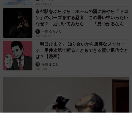
2026.08.06
京都駅をぶらぶら→ホームの隅に何やら「ドロ
ン」のポーズをする忍者 この暑い中いったい
なぜ？ 近づいてみたら… 「見つかるなんて
未熟」
中将 タカノリ
2026.08.06
「明日ひま？」 知り合いから唐突なメッセー
ジ 用件次第で断ることもできる賢い返信文と
は？【漫画】
海川 まこと
2026.08.06