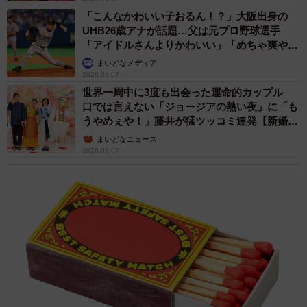
「こんなかわいい子おるん！？」大阪出身の
きなんですが、飼うつもりはなかったんです。でも、偶
UHB26歳アナが話題…父は元プロ野球選手
然、早めに家を出た日に、いつもは交通量が多い道路が空
「アイドルさんよりかわいい」「めちゃ爽や
いていて、偶然が重なってリリィと出会ったことに運命を
か」
まいどなメディア
感じました」
2026.08.07
世界一周中に3度も出会った運命的カップル
口では言えない「ジョージアの熱い夜」に「も
今では元気に走り回っているリリィちゃん。とても甘えん
うやめぇや！」藤井が猛ツッコミ連発【新婚さ
坊で、人がいないと部屋にいられない。特に、江口さんに
ん】
まいどなニュース
懐いていて、部屋を移動したら必ずついてくる。冬は布団
2026.08.07
の上で一緒に眠り、夏は、寝室のキャットタワーの上で眠
る。
頭が良くて、どうすれば江口さんが起きるのかよく知って
いる。ニャーニャー鳴くだけでは起こせない。クローゼッ
トを手で叩いて音を立てて起こす。夜はかまってちゃんに
なるが、食後、お皿を洗っているうちは、絶対に相手にし
てもらえないと分かっているので、遠くに座っている。し