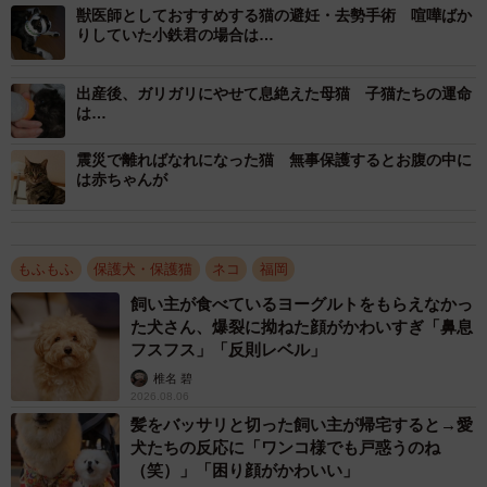
獣医師としておすすめする猫の避妊・去勢手術 喧嘩ばか
だと思った江口さんは、社長に事情を話して、一刻も早く
りしていた小鉄君の場合は…
子猫を動物病院に連れて行きたかったが、社長の理解を得
られず、車に乗せたまま気をもんだ。昼頃、社長が出かけ
出産後、ガリガリにやせて息絶えた母猫 子猫たちの運命
は…
たので、社長の奥さんが「病院に連れて行っていいよ」と
言ってくれた。
震災で離ればなれになった猫 無事保護するとお腹の中に
は赤ちゃんが
子猫のために引っ越し
もふもふ
保護犬・保護猫
ネコ
福岡
飼い主が食べているヨーグルトをもらえなかっ
た犬さん、爆裂に拗ねた顔がかわいすぎ「鼻息
フスフス」「反則レベル」
椎名 碧
2026.08.06
髪をバッサリと切った飼い主が帰宅すると→愛
犬たちの反応に「ワンコ様でも戸惑うのね
（笑）」「困り顔がかわいい」