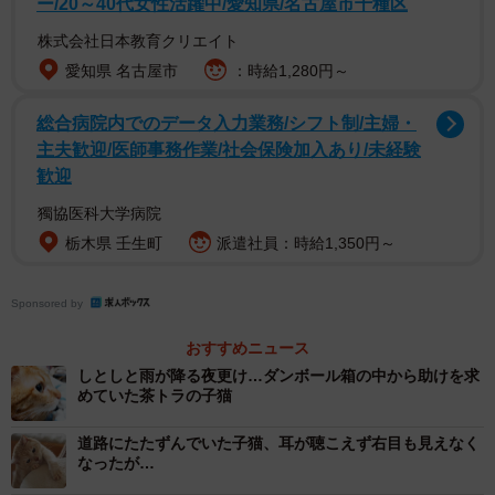
ー/20～40代女性活躍中/愛知県/名古屋市千種区
株式会社日本教育クリエイト
愛知県 名古屋市
：時給1,280円～
総合病院内でのデータ入力業務/シフト制/主婦・
福岡県に住む江口さんは、いつもは会社に行く時、ギリギ
主夫歓迎/医師事務作業/社会保険加入あり/未経験
リの時間に家を出るタイプだが、その日は、なぜか早めに
歓迎
家を出た。2016年9月1日のことだった。
獨協医科大学病院
栃木県 壬生町
派遣社員：時給1,350円～
会社に向かって片側2車線の道路を走っていると、右車線の
道路の真ん中で何か動くものが見えた。減速したら、それ
Sponsored by
は小さな猫だった。普段は交通量の多い道路だが、その時
は車が来ていなかったので、ハザードを出して車を停める
おすすめニュース
ことができた。近づくと、子猫はシャーっと言って威嚇し
しとしと雨が降る夜更け…ダンボール箱の中から助けを求
めていた茶トラの子猫
た。しかし、後ろ足をケガしていて動けなかったので、逃
げられず、抱き上げて保護することができた。
道路にたたずんでいた子猫、耳が聴こえず右目も見えなく
なったが…
江口さんは、ひとまず子猫を車に乗せて出勤した。一大事