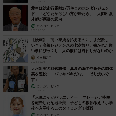
2026.08.07
愛車は総走行距離17万キロのホンダレジェン
ド 「どなたか欲しい方が居たら」 大御所漫
才師が譲渡の意向
まいどなトピック
2026.08.06
5/5
【漫画】「高い家賃を払えるのに、まだ欲し
思いっきりリラックスして眠る
い？」高級レジデンスの七夕飾り、書かれた願
い事にびっくり 人の欲には終わりがないのか
松波 穂乃圭
2026.08.06
大河出演の39歳俳優 真夏の海で赤銅色の肉体
美を連投 「バッキバキだな」「ばり渋いで
す」
まいどなトピック
2026.08.06
「人生こそがバラエティー」 マレーシア移住
を報告した菊地亜美 子どもの教育考え「小学
校へ入学するこのタイミングで挑戦」
まいどなトピック