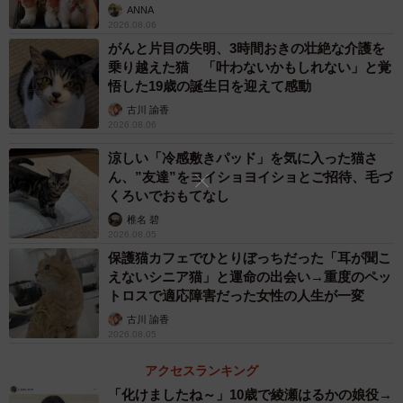
ANNA
2026.08.06
がんと片目の失明、3時間おきの壮絶な介護を
乗り越えた猫 「叶わないかもしれない」と覚
悟した19歳の誕生日を迎えて感動
古川 諭香
2026.08.06
涼しい「冷感敷きパッド」を気に入った猫さ
3/5
ん、”友達”をヨイショヨイショとご招待、毛づ
くろいでおもてなし
アップでも可愛いでしょ
椎名 碧
2026.08.05
会社の近くには３軒の動物病院があったが、１軒は休診
保護猫カフェでひとりぼっちだった「耳が聞こ
日、残る2軒も昼休みだった。１軒の動物病院は、具合が悪
えないシニア猫」と運命の出会い→重度のペッ
ければ連れてきていいと言ってくれたので、缶入りのキャ
トロスで適応障害だった女性の人生が一変
ットフードを与えても食べないため診察してもらったとい
古川 諭香
2026.08.05
う。
アクセスランキング
子猫は、やせていて小さかったが、生後2カ月くらい。車に
「化けましたね～」10歳で綾瀬はるかの娘役→