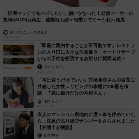
かし、お皿を洗い終わったと思うやいなや、近づいてきて
「国産マッチでもバズりたい」願いかなった！老舗メーカーの
「遊んで」と言いにくる。
投稿が4100万再生 他業種も続々相乗りでミーム化へ発展
甘えん坊のリリィちゃんが来て、江口さんは、毎日とても
まいどなニュース調査部
2026.08.07
癒されるという。
「即座に案内することが不可能です」レストラ
ンの入り口に大きな注意書き オートリザーブ
からの予約を拒否するお断りに賛同者続々
中将 タカノリ
2026.08.07
「本は買うだけでいい」京極夏彦さんの言葉に
共感した女性→リビングの本棚に140冊を積
読 「家に自分だけの本屋さん」
山岡 もと子
2026.08.07
友人のマンション敷地内に度々車を停めていた
ら…注意の貼り紙でナンバーをさらされました
【弁護士が解説】
長澤 芳子