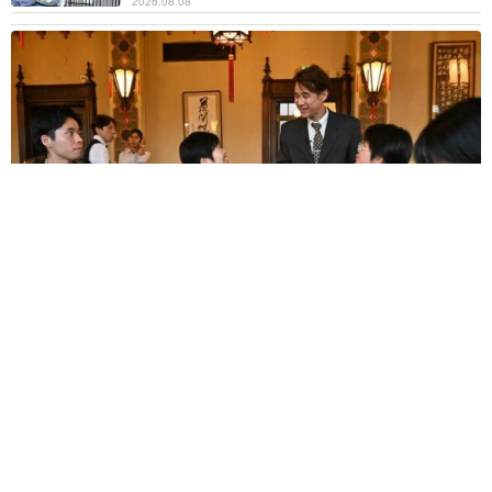
2026.08.08
太っ腹！京都の老舗中華料理店がフルコース料理50人前を無料
提供 「一市民としてお礼を」つながる善意の輪
京都新聞社
2026.08.08
ボロボロで不細工なおじいちゃん猫に一目惚
れ エイズだし手がかかるけど…おうちで暮ら
すと「おじ猫」だって可愛くなったよ！
鶴野 浩己