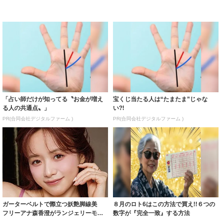
「占い師だけが知ってる〝お金が増え
宝くじ当たる人は“たまたま”じゃな
る人の共通点〟」
い?!
PR(合同会社デジタルファーム )
PR(合同会社デジタルファーム )
ガーターベルトで際立つ妖艶脚線美
８月のロト6はこの方法で買え!!６つの
フリーアナ森香澄がランジェリーモデ
数字が『完全一致』する方法