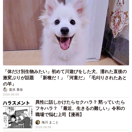
「体だけ別生物みたい」初めて川遊びをした犬、濡れた直後の
激変ぶりが話題 「新種だ！」「河童だ」「毛刈りされたあと
の羊」
梨木 香奈
2026.08.09
異性に話しかけたらセクハラ？ 黙っていたら
フキハラ？ 「最近、生きるの難しい」令和の
職場で悩む上司【漫画】
海川 まこと
2026.08.09