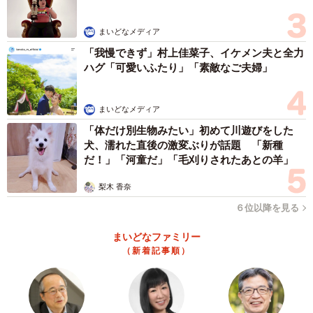
まいどなメディア
「我慢できず」村上佳菜子、イケメン夫と全力
ハグ「可愛いふたり」「素敵なご夫婦」
まいどなメディア
「体だけ別生物みたい」初めて川遊びをした
犬、濡れた直後の激変ぶりが話題 「新種
だ！」「河童だ」「毛刈りされたあとの羊」
梨木 香奈
６位以降を見る
まいどなファミリー
（新着記事順）