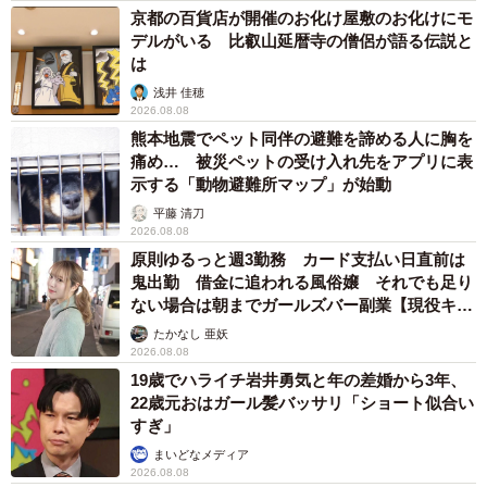
京都の百貨店が開催のお化け屋敷のお化けにモ
デルがいる 比叡山延暦寺の僧侶が語る伝説と
は
浅井 佳穂
2026.08.08
熊本地震でペット同伴の避難を諦める人に胸を
痛め… 被災ペットの受け入れ先をアプリに表
示する「動物避難所マップ」が始動
平藤 清刀
2026.08.08
原則ゆるっと週3勤務 カード支払い日直前は
鬼出勤 借金に追われる風俗嬢 それでも足り
ない場合は朝までガールズバー副業【現役キャ
ストに取材】
たかなし 亜妖
2026.08.08
19歳でハライチ岩井勇気と年の差婚から3年、
22歳元おはガール髪バッサリ「ショート似合い
すぎ」
まいどなメディア
2026.08.08