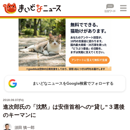
まいどなニュースをGoogle検索でフォローする
2018.09.07(Fri)
進次郎氏の「沈黙」は安倍首相への“貸し”３選後
のキーマンに
須田 慎一郎