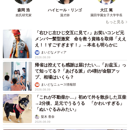
森岡 浩
ハイヒール・リンゴ
大江 篤
姓氏研究家
漫才師
園田学園女子大学学長
もっと見る
「右ひじ左ひじ交互に見て♪」お笑いコンビ元
メンバー髪型激変 命を救う資格を取得「ええ
え！！すごすぎます！」→本名も明らかに
まいどなメディア
2026.08.09
帰省は控えても感謝は届けたい…「お盆玉」っ
て知ってる？「あげる派」の4割が金額アッ
プ、相場はいくら？
まいどなニュース情報部
2026.08.09
「これが不動柴か…」初めて外を散歩した豆柴
→2分後、足元でうるうる 「かわいすぎる」
「ぬいぐるみみたい」
梨木 香奈
2026.08.09