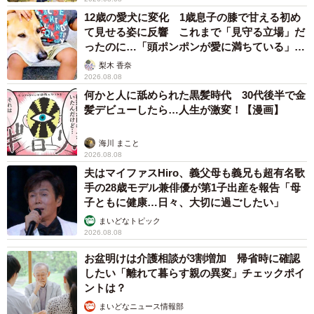
12歳の愛犬に変化 1歳息子の膝で甘える初め
て見せる姿に反響 これまで「見守る立場」だ
ったのに…「頭ポンポンが愛に満ちている」
「尊…」
梨木 香奈
2026.08.08
何かと人に舐められた黒髪時代 30代後半で金
髪デビューしたら…人生が激変！【漫画】
海川 まこと
2026.08.08
夫はマイファスHiro、義父母も義兄も超有名歌
手の28歳モデル兼俳優が第1子出産を報告「母
子ともに健康…日々、大切に過ごしたい」
まいどなトピック
2026.08.08
お盆明けは介護相談が3割増加 帰省時に確認
したい「離れて暮らす親の異変」チェックポイ
ントは？
まいどなニュース情報部