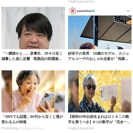
ルに ｢PE...
PR(株式会社MURA)
「一瞬誰かと…」彦摩呂、30キロ近く
紗栄子の長男 18歳のモデル、カジュ
減量した姿に反響 既製品の防護服が
アルコーデのおしゃれ近影が「両親の
着られると...
いいとこ取...
「SNSでも話題」60代から宝くじ運が
【昭和43年以前生まれはロト６この数
変わる人の特徴
字を買うべき】6つの数字が「完全一
致」する方...
PR(合同会社デジタルファーム )
PR(株式会社MURA)