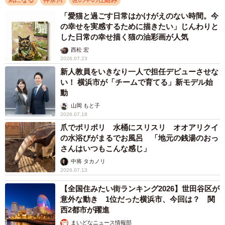
「愛猫と過ごす日常はかけがえのない時間。今
の幸せを実感するために描きたい」じんわりと
した日常の幸せ描く猫の油彩画が人気
西松 宏
2026.07.23
新人教員をいきなり一人で担任デビューさせな
い！ 横浜市が「チームで育てる」新モデル始
動
山岡 もと子
2026.07.18
爪でポリポリ 水桶にスリスリ オオアリクイ
の水浴びがまるでお風呂 「地元の銭湯のおっ
さんはいつもこんな感じ」
中将 タカノリ
2026.07.13
【全国住みたい街ランキング2026】世田谷区が
意外な動き 1位だった横浜市、今回は？ 関
西2都市が躍進
まいどなニュース情報部