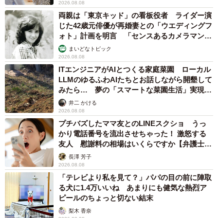
2026.08.08
両親は「東京キッド」の看板役者 ライダー演
じた42歳元俳優が再婚妻との「ウエディングフ
ォト」計画を明言 「センスあるカメラマン求
む」
まいどなトピック
2026.08.08
ITエンジニアがAIとつくる家庭菜園 ローカル
LLMのゆるふわAIたちとお話しながら開墾して
みたら… 夢の「スマートな菜園生活」実現な
るか
井二 かける
2026.08.08
プチバズしたママ友とのLINEスクショ うっ
かり電話番号を流出させちゃった！ 激怒する
友人 慰謝料の相場はいくらですか【弁護士が
解説】
長澤 芳子
2026.08.08
「テレビより私を見て？」パパの目の前に陣取
る犬に1.4万いいね あまりにも健気な熱烈ア
ピールのちょっと切ない結末
梨木 香奈