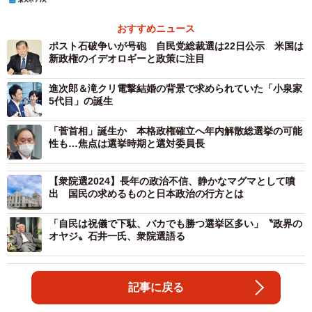
おすすめニュース
ポスト石破争いが号砲 自民党総裁選は22日公示 米国は
新政権のイデオロギーと政策に注目
進次郎＆滝クリ電撃結婚の背景で求められていた「小泉家
5代目」の誕生
「菅首相」誕生か 本格政権確立へ年内解散総選挙の可能
性も…焦点は選挙時期と選対委員長
【衆院選2024】長年の政治不信、静かなマグマとして噴
出 国民の求めるものと日本政治の行方とは
「自民は祝儀で下駄、バカでも勝つ選挙区多い」〝政界の
オヤジ〟石井一氏、衆院選語る
記事に戻る