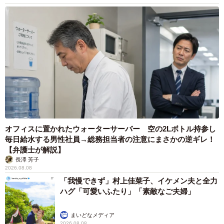
オフィスに置かれたウォーターサーバー 空の2Lボトル持参し
毎日給水する男性社員→総務担当者の注意にまさかの逆ギレ！
【弁護士が解説】
長澤 芳子
2026.08.08
「我慢できず」村上佳菜子、イケメン夫と全力
ハグ「可愛いふたり」「素敵なご夫婦」
まいどなメディア
2026.08.08