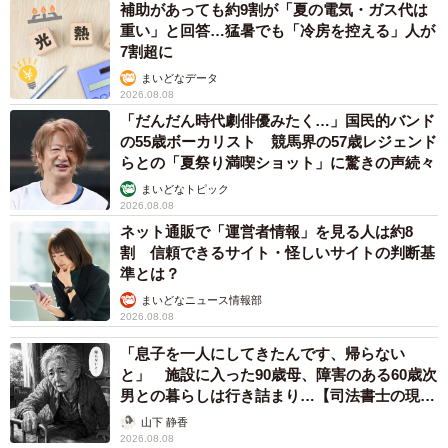
補助があっても約9割が「夏の電気・ガス代は
重い」と回答…猛暑でも「冷房を控える」人が
7割超に
まいどなデータ
2026.08.08
「だんだん時代劇俳優みたく…」国民的バンド
の55歳ボーカリスト 競馬界の57歳レジェンド
らとの「夏祭り満喫ショット」に驚きの声続々
まいどなトピック
2026.08.08
ネット通販で「運営者情報」を見る人は約8
割 信頼できるサイト・怪しいサイトの判断基
準とは？
まいどなニュース情報部
2026.08.08
「息子を一人にしてきたんです、帰らない
と」 施設に入った90歳母、障害のある60歳次
男との暮らしは行き詰まり…【司法書士の現場
から】
山下 静香
2026.08.08