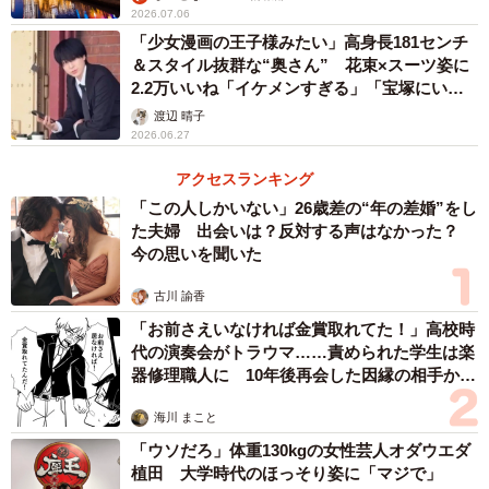
2026.07.06
「少女漫画の王子様みたい」高身長181センチ
＆スタイル抜群な“奥さん” 花束×スーツ姿に
2.2万いいね「イケメンすぎる」「宝塚にいた
ら推す」
渡辺 晴子
2026.06.27
アクセスランキング
「この人しかいない」26歳差の“年の差婚”をし
た夫婦 出会いは？反対する声はなかった？
今の思いを聞いた
古川 諭香
「お前さえいなければ金賞取れてた！」高校時
代の演奏会がトラウマ……責められた学生は楽
器修理職人に 10年後再会した因縁の相手から
思わぬ申し出【漫画】
海川 まこと
「ウソだろ」体重130kgの女性芸人オダウエダ
植田 大学時代のほっそり姿に「マジで」