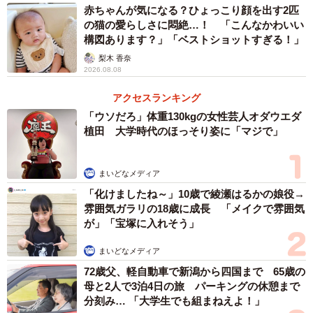
赤ちゃんが気になる？ひょっこり顔を出す2匹
の猫の愛らしさに悶絶…！ 「こんなかわいい
構図あります？」「ベストショットすぎる！」
梨木 香奈
2026.08.08
アクセスランキング
「ウソだろ」体重130kgの女性芸人オダウエダ
植田 大学時代のほっそり姿に「マジで」
まいどなメディア
「化けましたね～」10歳で綾瀬はるかの娘役→
雰囲気ガラリの18歳に成長 「メイクで雰囲気
が」「宝塚に入れそう」
まいどなメディア
72歳父、軽自動車で新潟から四国まで 65歳の
母と2人で3泊4日の旅 パーキングの休憩まで
分刻み… 「大学生でも組まねえよ！」