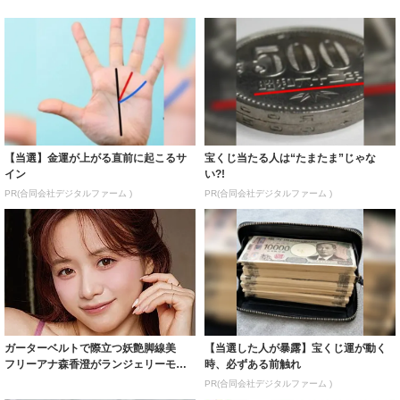
【当選】金運が上がる直前に起こるサ
宝くじ当たる人は“たまたま”じゃな
イン
い?!
PR(合同会社デジタルファーム )
PR(合同会社デジタルファーム )
ガーターベルトで際立つ妖艶脚線美
【当選した人が暴露】宝くじ運が動く
フリーアナ森香澄がランジェリーモデ
時、必ずある前触れ
ルに ｢PE...
PR(合同会社デジタルファーム )