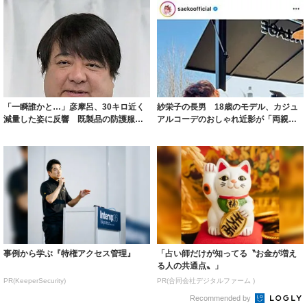
「一瞬誰かと…」彦摩呂、30キロ近く
紗栄子の長男 18歳のモデル、カジュ
減量した姿に反響 既製品の防護服が
アルコーデのおしゃれ近影が「両親の
着られると...
いいとこ取...
事例から学ぶ『特権アクセス管理』
「占い師だけが知ってる〝お金が増え
る人の共通点〟」
PR(KeeperSecurity)
PR(合同会社デジタルファーム )
Recommended by