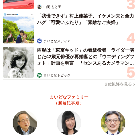
山岡 もと子
「我慢できず」村上佳菜子、イケメン夫と全力
ハグ「可愛いふたり」「素敵なご夫婦」
まいどなメディア
両親は「東京キッド」の看板役者 ライダー演
じた42歳元俳優が再婚妻との「ウエディングフ
ォト」計画を明言 「センスあるカメラマン求
む」
まいどなトピック
６位以降を見る
まいどなファミリー
（新着記事順）