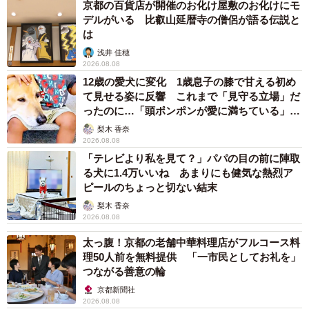
京都の百貨店が開催のお化け屋敷のお化けにモ
デルがいる 比叡山延暦寺の僧侶が語る伝説と
は
浅井 佳穂
2026.08.08
12歳の愛犬に変化 1歳息子の膝で甘える初め
て見せる姿に反響 これまで「見守る立場」だ
ったのに…「頭ポンポンが愛に満ちている」
「尊…」
梨木 香奈
2026.08.08
「テレビより私を見て？」パパの目の前に陣取
る犬に1.4万いいね あまりにも健気な熱烈ア
ピールのちょっと切ない結末
梨木 香奈
2026.08.08
太っ腹！京都の老舗中華料理店がフルコース料
理50人前を無料提供 「一市民としてお礼を」
つながる善意の輪
京都新聞社
2026.08.08