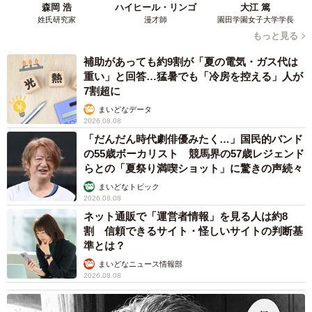
森岡 浩
ハイヒール・リンゴ
大江 篤
姓氏研究家
漫才師
園田学園女子大学学長
もっと見る
補助があっても約9割が「夏の電気・ガス代は
重い」と回答…猛暑でも「冷房を控える」人が
7割超に
まいどなデータ
2026.08.08
「だんだん時代劇俳優みたく…」国民的バンド
の55歳ボーカリスト 競馬界の57歳レジェンド
らとの「夏祭り満喫ショット」に驚きの声続々
まいどなトピック
2026.08.08
ネット通販で「運営者情報」を見る人は約8
割 信頼できるサイト・怪しいサイトの判断基
準とは？
まいどなニュース情報部
2026.08.08