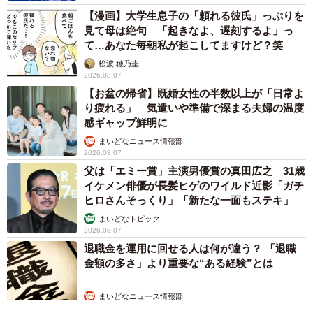
【漫画】大学生息子の「頼れる彼氏」っぷりを
見て母は絶句 「起きなよ、遅刻するよ」っ
て…あなた毎朝私が起こしてますけど？笑
松波 穂乃圭
2026.08.07
【お盆の帰省】既婚女性の半数以上が「日常よ
り疲れる」 気遣いや準備で深まる夫婦の温度
感ギャップ鮮明に
まいどなニュース情報部
2026.08.07
父は「エミー賞」主演男優賞の真田広之 31歳
イケメン俳優が長髪ヒゲのワイルド近影「ガチ
ヒロさんそっくり」「新たな一面もステキ」
まいどなトピック
2026.08.07
退職金を運用に回せる人は何が違う？ 「退職
金額の多さ」より重要な“ある経験”とは
まいどなニュース情報部
2026.08.07