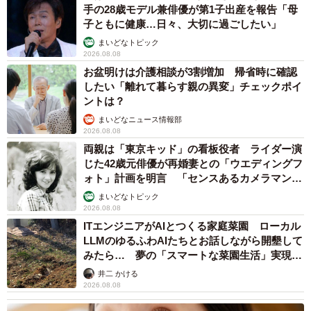
手の28歳モデル兼俳優が第1子出産を報告「母
子ともに健康…日々、大切に過ごしたい」
まいどなトピック
2026.08.08
お盆明けは介護相談が3割増加 帰省時に確認
したい「離れて暮らす親の異変」チェックポイ
ントは？
まいどなニュース情報部
2026.08.08
両親は「東京キッド」の看板役者 ライダー演
じた42歳元俳優が再婚妻との「ウエディングフ
ォト」計画を明言 「センスあるカメラマン求
む」
まいどなトピック
2026.08.08
ITエンジニアがAIとつくる家庭菜園 ローカル
LLMのゆるふわAIたちとお話しながら開墾して
みたら… 夢の「スマートな菜園生活」実現な
るか
井二 かける
2026.08.08