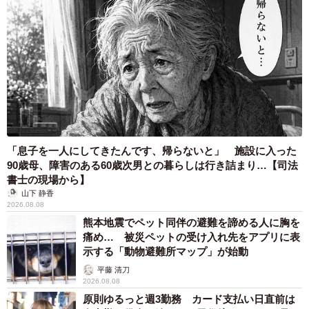
「息子を一人にしてきたんです、帰らないと」 施設に入った
90歳母、障害のある60歳次男との暮らしは行き詰まり…【司法
書士の現場から】
山下 静香
2026.08.08
熊本地震でペット同伴の避難を諦める人に胸を
痛め… 被災ペットの受け入れ先をアプリに表
示する「動物避難所マップ」が始動
平藤 清刀
2026.08.08
原則ゆるっと週3勤務 カード支払い日直前は