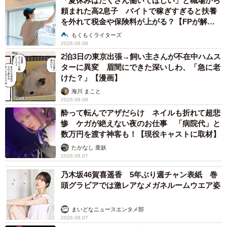
「夏休みはたくさん働いてほしい」と職場から
頼まれた高2息子 バイトで稼ぎすぎると扶養
を外れて税金や保険料が上がる？【FPが解
説】
もくもくライターズ
2026.08.08
2泊3日の東京出張→飼い主さんが不在中ハムス
ターに異変 眉間にできた深いしわ、「急に老
けた？」【漫画】
海川 まこと
2026.08.08
酔って転んでアザだらけ ネイルも折れて超悲
惨 ケガが絶えない夜のお仕事 「病院代」と
数万円を渡す神客も！【現役キャストに取材】
たかなし 亜妖
2026.08.07
乃木坂46賀喜遥香 5年ぶり週チャン表紙 巻
頭グラビアでは激レアなメガネルームウエア姿
まいどなニュースエンタメ部
2026.08.07