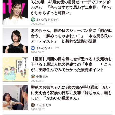
3児の母 43歳女優の肩見せコーデでファンざ
わざわ 「色っぽすぎて思わず二度見」「むっ
かしからずっと可愛い」
まいどなトピック
2026.08.07
あのちゃん、雨の日のショーパン姿に「雨が似
合う」「脚めっちゃきれい！」「水も滴る良い
アーティスト」 幻想的な近影が話題
まいどなメディア
2026.08.07
【漫画】周囲の目を気にせず遊べる！洗濯物も
干せる！最近人気の戸建ての「中庭」 ところ
が…実際住んでみて分かった後悔ポイント
中瀬 えみ
2026.08.07
難聴のお姉ちゃんに5歳の妹が手話通訳 互い
に支え合う家族の日常に反響「妹ちゃん、頼も
しい」「かわいい通訳さん」
五ヶ瀬 あお
2026.08.07