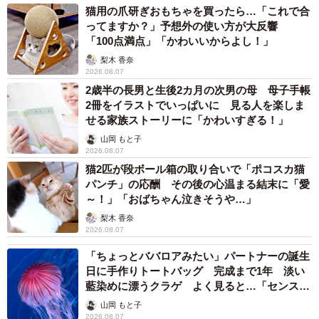
猫用の爪研ぎおもちゃを買ったら…「これで合
ってますか？」予想外の使い方が大反響
「100点満点」「かわいいからよし！」
梨木 香奈
2026.08.07
2歳半の長男と生後2カ月の次男の母 母子手帳
2冊をイラストでいっぱいに 見る人を楽しま
せる家族ストーリーに「かわいすぎる！」
山岡 もと子
2026.08.07
猫2匹が段ボール箱の取り合いで「ポコスカ猫
パンチ」の応酬 その後の心温まる結末に「愛
～！」「おばちゃん泣きそうや…」
梨木 香奈
2026.08.07
「ちょっとババロアみたい」パートナーの誕生
日に手作りトートバッグ 完成まで1年 淡い
藍染めに漂うクラゲ よく見ると…「センスす
ごい」
山岡 もと子
2026.08.07