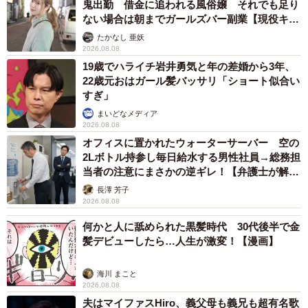
鬼出勤 借金に追われる風俗嬢 それでも足り
ない場合は朝までガールズバー副業【現役キャ
ストに取材】
たかなし 亜妖
2026.08.08
19歳でハライチ岩井勇気と年の差婚から3年、
22歳元おはガール髪バッサリ「ショート似合い
すぎ」
まいどなメディア
2026.08.08
オフィスに置かれたウォーターサーバー 空の
2Lボトル持参し毎日給水する男性社員→総務担
当者の注意にまさかの逆ギレ！【弁護士が解
説】
長澤 芳子
2026.08.08
何かと人に舐められた黒髪時代 30代後半で金
髪デビューしたら…人生が激変！【漫画】
海川 まこと
2026.08.08
夫はマイファスHiro、義父母も義兄も超有名歌