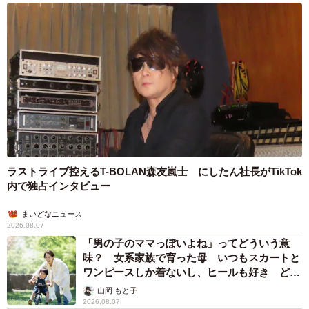
ラストライブ控えるT-BOLAN森友嵐士 にしたん社長がTikTok
内で独占インタビュー
まいどなニュース
2026.08.07
「男の子のママっぽいよね」ってどういう意
味？ 女系家族で育った母 いつもスカートと
ワンピースしか着ないし、ヒールも好き どの
へんが…
山岡 もと子
2026.08.07