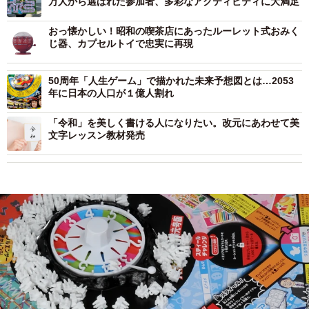
万人から選ばれた参加者、多彩なアクティビティに大満足
おっ懐かしい！昭和の喫茶店にあったルーレット式おみく
じ器、カプセルトイで忠実に再現
50周年「人生ゲーム」で描かれた未来予想図とは…2053
年に日本の人口が１億人割れ
「令和」を美しく書ける人になりたい。改元にあわせて美
文字レッスン教材発売