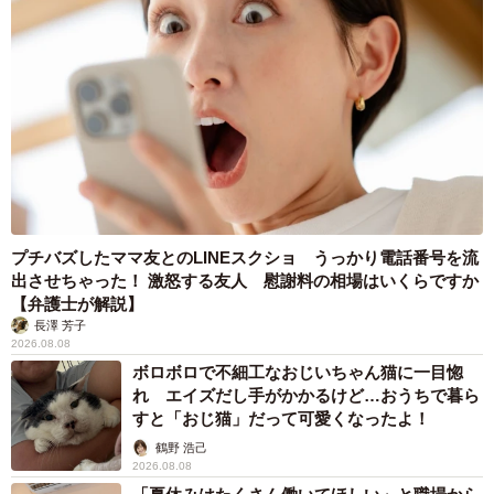
プチバズしたママ友とのLINEスクショ うっかり電話番号を流
出させちゃった！ 激怒する友人 慰謝料の相場はいくらですか
【弁護士が解説】
長澤 芳子
2026.08.08
ボロボロで不細工なおじいちゃん猫に一目惚
れ エイズだし手がかかるけど…おうちで暮ら
すと「おじ猫」だって可愛くなったよ！
鶴野 浩己
2026.08.08