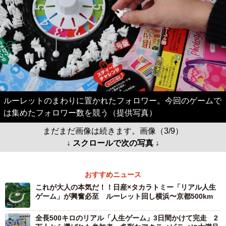
ルーレットのまわりに置かれたフォロワー。今回のゲームで
は集めたフォロワー数を競う（提供写真）
まだまだ画像は続きます。画像（3/9）
↓ スクロールで次の写真 ↓
おすすめニュース
これが大人の本気だ！！日産×タカラトミー「リアル人生
ゲーム」が興奮必至 ルーレット回し横浜〜京都500km
全長500キロのリアル「人生ゲーム」3日間かけて完走 2