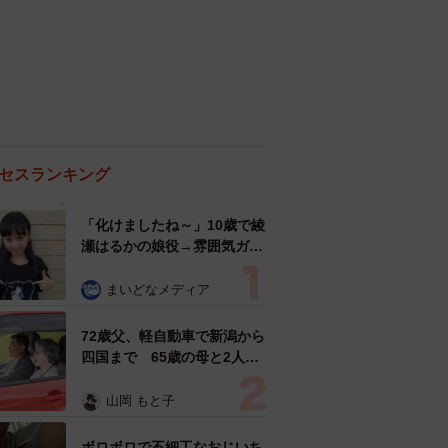
セスランキング
「化けましたね～」10歳で綾
瀬はるかの娘役→雰囲気ガラ
リの18歳に成長 「メイクで
雰囲気が」「宝塚に入れそ
まいどなメディア
う」
72歳父、軽自動車で新潟から
四国まで 65歳の母と2人で
3泊4日の旅 パーキングの休
憩まで分刻み… 「大学生で
山岡 もと子
も組まねえよ！」
ボロボロで不細工なおじいち