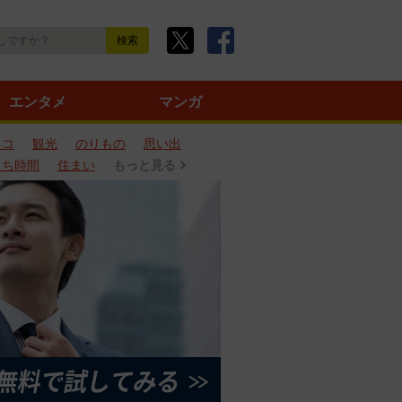
エンタメ
マンガ
ネコ
観光
のりもの
思い出
うち時間
住まい
もっと見る