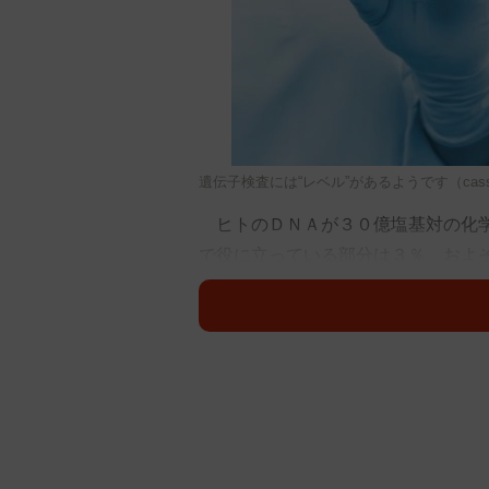
遺伝子検査には“レベル”があるようです（cassis／s
ヒトのＤＮＡが３０億塩基対の化学
で役に立っている部分は３％、およ
が残りの９７％も役に立っています
定、事件や事故で身元不明の人の特
われています。
市販の遺伝子検査、みなさんも一度
の場ではっきり「大事なことは判ら