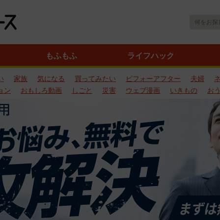
もふもふ
ライフハック
い
家族
気になる
買ってみたい
ビフォーアフター
夫婦
ョン
おもしろ動画
しごと
災害
ウェブ漫画
いきもの
お