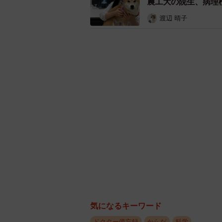
農工大の院生、病理
渡辺 晴子
気になるキーワード
ドクター備忘録
からだ
科学