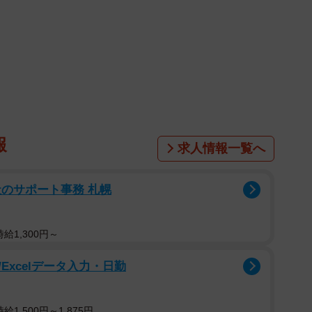
は、病気の診断や薬の効き具合などを調べる、治療の
査では遺伝性の病気や、現在もしくは将来、発症する病
ん。これには倫理的な問題もあるのですが、もう一つ、
伝子検査を受けて、乳がんになる可能性が高いことが
界を驚かせました。ＢＲＣ Ａ－１／２遺伝子が欠損し
卵巣がんの抑制遺伝子で、この遺伝子塩基のたった２文
報
求人情報一覧へ
制できないことが判明したのです。
のサポート事務 札幌
を高率に発症する遺伝子異常や、喫煙によってがんに
などの検査は、特許の関係で全て別料金（高額）です。
とか、そんなに重要とは思えない情報は知ることができ
給1,300円～
がんに関連する遺伝子検査を受けることは可能なのです
Excelデータ入力・日勤
1,500円～1,875円