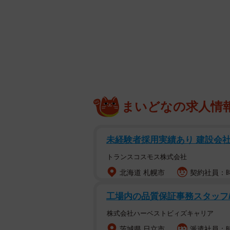
医療機関で行なっている遺伝子検査
ための検査ですが、市販の遺伝子検
気についての情報は教えてくれませ
特許の問題があります。
１０年ほど前、ハリウッド女優が遺
判り、乳腺を切除したニュースが世
ていたためです。これらは乳がんや
まいどなの求人情
字が欠損していたため、乳がんを抑
未経験者採用実績あり 建設会社
ＢＲＣ Ａー１／２を始め、白血病
なる確率が飛躍的に増す遺伝子多型
トランスコスモス株式会社
肥満になりやすいとか、お酒に弱い
北海道 札幌市
契約社員：時
るのですけど。でも本当に重要な、
工場内の品質保証事務スタッフ/
が、それはまた次の機会に。
株式会社ハーベストビィズキャリア
茨城県 日立市
派遣社員：時給