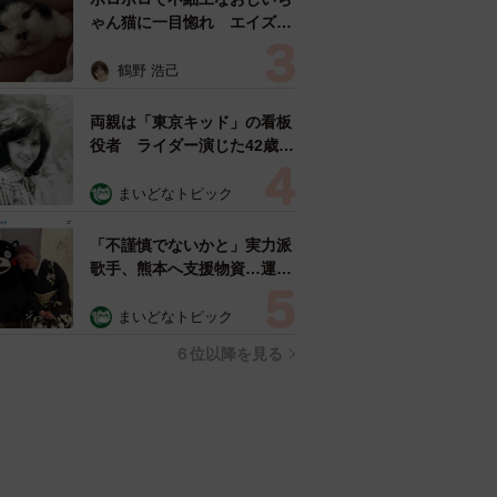
ゃん猫に一目惚れ エイズだ
し手がかかるけど…おうちで
暮らすと「おじ猫」だって可
鶴野 浩己
愛くなったよ！
両親は「東京キッド」の看板
役者 ライダー演じた42歳元
俳優が再婚妻との「ウエディ
ングフォト」計画を明言
まいどなトピック
「センスあるカメラマン求
む」
「不謹慎でないかと」実力派
歌手、熊本へ支援物資…運搬
トラックの車体デザインにた
めらい 「痛いほど伝わる」
まいどなトピック
「行動され立派」
６位以降を見る