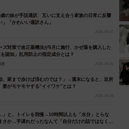
5歳の妹が手話通訳 互いに支え合う家族の日常に反響
い」「かわいい通訳さん」
2026.08.07
ーズ対策で改正薬機法が5月に施行、かぜ薬を購入した
正を認知」乱用防止の指定成分とは？
報部
2026.08.05
動、家まで歩けば済むのでは？」→週末になると、近所
 妻がモヤモヤする“イイワケ”とは？
2026.08.04
…」と、トイレを我慢→10時間以上も「水分」とらな
まさか…手遅れだったなんて「自分だけの話ではなく、
問題では？」