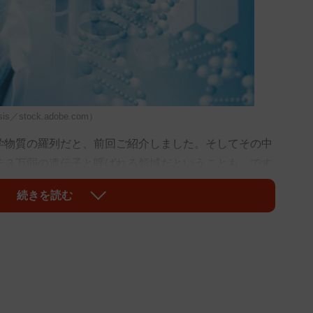
tock.adobe.com）
物質の羅列だと、前回ご紹介しました。そしてその中
そ３万弱の遺伝子と呼ばれる領域だということも。です
。ウナギや牛肉の産地偽装を明らかにしたり、親子鑑
続きを読む
定、そして胎児の出生前診断、今や当たり前のように行
くらい耳にされたでしょう。しかもお安い。ですがこ
ない」と申し上げます。