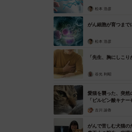
松本 浩彦
がん細胞が育つまで
松本 浩彦
「先生、胸にしこり
谷光 利昭
愛猫を襲った、突然
「ピルビン酸キナー
古川 諭香
がんで苦しむ犬猫の