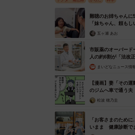
難聴のお姉ちゃんに
「妹ちゃん、頼もし
五ヶ瀬 あお
市販薬のオーバード
人の約6割が「法改
まいどなニュース情
【漫画】妻「その運
のジムへ車で通う夫
松波 穂乃圭
「お客さまのために
いまま 健康診断で
日本中で起きている