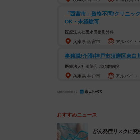
「西宮市」資格不問/クリニック
OK・未経験可
医療法人社団永田整形外科
兵庫県 西宮市
アルバイト・
事務職/介護/神戸市須磨区東白川
医療法人社団菫会 北須磨病院
兵庫県 神戸市
アルバイト・
Sponsored by
おすすめニュース
がん発症リスクに究