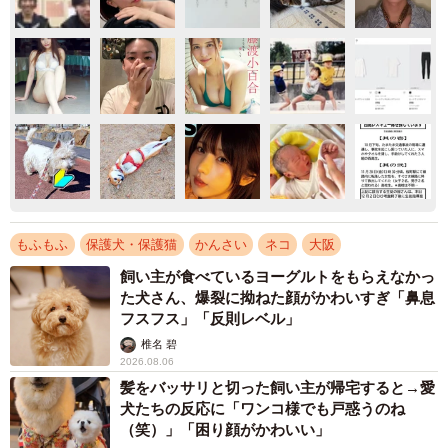
もふもふ
保護犬・保護猫
かんさい
ネコ
大阪
飼い主が食べているヨーグルトをもらえなかっ
た犬さん、爆裂に拗ねた顔がかわいすぎ「鼻息
フスフス」「反則レベル」
椎名 碧
2026.08.06
髪をバッサリと切った飼い主が帰宅すると→愛
犬たちの反応に「ワンコ様でも戸惑うのね
（笑）」「困り顔がかわいい」