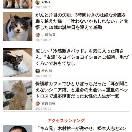
ANNA
2026.08.06
がんと片目の失明、3時間おきの壮絶な介護を
乗り越えた猫 「叶わないかもしれない」と覚
悟した19歳の誕生日を迎えて感動
古川 諭香
2026.08.06
涼しい「冷感敷きパッド」を気に入った猫さ
ん、”友達”をヨイショヨイショとご招待、毛づ
くろいでおもてなし
椎名 碧
2026.08.05
保護猫カフェでひとりぼっちだった「耳が聞こ
えないシニア猫」と運命の出会い→重度のペッ
トロスで適応障害だった女性の人生が一変
古川 諭香
2026.08.05
アクセスランキング
「キム兄」木村祐一が激やせ、松本人志と2シ