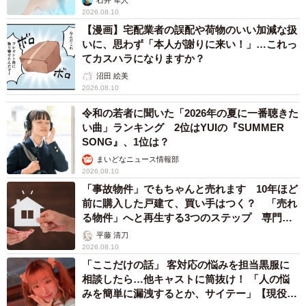
石井 隼人
2026.08.10
【漫画】宅配業者の誤配や荷物のいい加減な扱
いに、思わず「本人が謝りに来い！」…これっ
てカスハラになりますか？
沼田 絵美
2026.08.10
令和の若者に聞いた「2026年の夏に一番聴きた
い曲」ランキング 2位はYUIの『SUMMER
SONG』、1位は？
まいどなニュース情報部
2026.08.10
「事故物件」でもちゃんと売れます 10年ほど
前に購入した戸建て、買い手はつく？ 「売れ
る物件」へと再生する3つのステップ 専門家
が解説
平藤 清刀
2026.08.10
「ここだけの話」 客対応の悩みを担当黒服に
相談したら…他キャストに筒抜け！ 「人の悩
みを簡単に漏洩するとか、サイテー」【現役キ