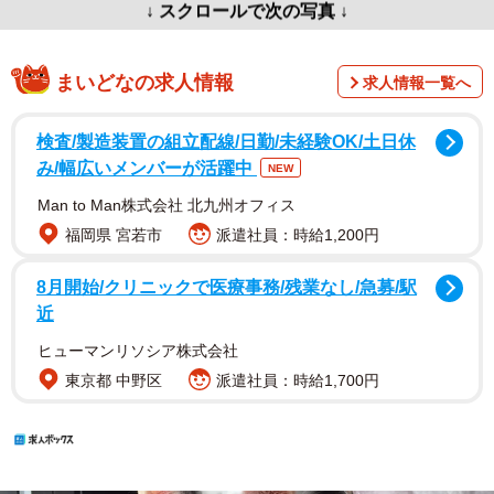
↓ スクロールで次の写真 ↓
まいどなの求人情報
求人情報一覧へ
検査/製造装置の組立配線/日勤/未経験OK/土日休
み/幅広いメンバーが活躍中
NEW
Man to Man株式会社 北九州オフィス
福岡県 宮若市
派遣社員：時給1,200円
8月開始/クリニックで医療事務/残業なし/急募/駅
近
ヒューマンリソシア株式会社
東京都 中野区
派遣社員：時給1,700円