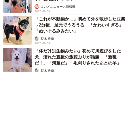
まいどなニュース情報部
2026.08.09
「これが不動柴か…」初めて外を散歩した豆柴
→2分後、足元でうるうる 「かわいすぎる」
「ぬいぐるみみたい」
梨木 香奈
2026.08.09
「体だけ別生物みたい」初めて川遊びをした
犬、濡れた直後の激変ぶりが話題 「新種
だ！」「河童だ」「毛刈りされたあとの羊」
梨木 香奈
2026.08.09