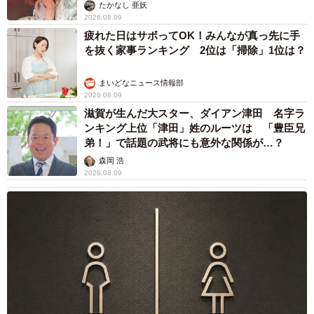
ャストに取材】
たかなし 亜妖
2026.08.09
疲れた日はサボってOK！みんなが真っ先に手
を抜く家事ランキング 2位は「掃除」1位は？
まいどなニュース情報部
2026.08.09
滋賀が生んだ大スター、ダイアン津田 名字ラ
ンキング上位「津田」姓のルーツは 「豊臣兄
弟！」で話題の武将にも意外な関係が…？
森岡 浩
2026.08.09