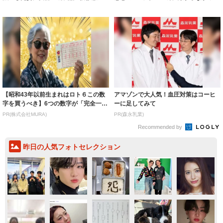
着られると...
わ」「テキ...
【昭和43年以前生まれはロト６この数
アマゾンで大人気！血圧対策はコーヒ
字を買うべき】6つの数字が「完全一
ーに足してみて
致」する方...
PR(株式会社MURA)
PR(森永乳業)
Recommended by
昨日の人気フォトセレクション