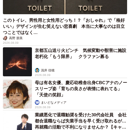
このトイレ、男性用と女性用どっち！？「おしゃれ」で「格好
いい」デザインが生む笑えない悲喜劇 本当に大事なのは目立
つことではなく…
高野 朋美
2026.08.09
京都五山送り火ピンチ 気候変動や獣害に施設
老朽化「もう限界」 クラファン募る
浅井 佳穂
2026.08.09
母は有名女優、慶応幼稚舎出身CBCアナのノー
スリーブ姿「育ちの良さが表情に表れてる」
「天使の笑顔」
まいどなメディア
2026.08.09
業績悪化で退職勧奨を受けた30代会社員 会社
都合退職ならば失業手当を早く受け取れるが…
再就職の活動で不利になりませんか？【キャリ