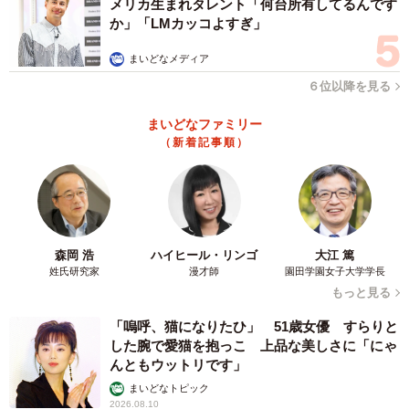
メリカ生まれタレント「何台所有してるんです
か」「LMカッコよすぎ」
まいどなメディア
６位以降を見る
まいどなファミリー
（新着記事順）
森岡 浩
ハイヒール・リンゴ
大江 篤
姓氏研究家
漫才師
園田学園女子大学学長
もっと見る
「嗚呼、猫になりたひ」 51歳女優 すらりと
した腕で愛猫を抱っこ 上品な美しさに「にゃ
んともウットリです」
まいどなトピック
2026.08.10