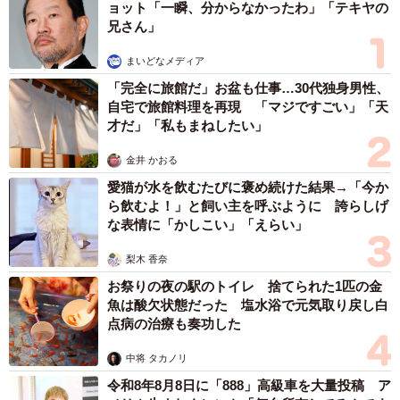
ョット「一瞬、分からなかったわ」「テキヤの
兄さん」
まいどなメディア
「完全に旅館だ」お盆も仕事…30代独身男性、
自宅で旅館料理を再現 「マジですごい」「天
才だ」「私もまねしたい」
金井 かおる
愛猫が水を飲むたびに褒め続けた結果→「今か
ら飲むよ！」と飼い主を呼ぶように 誇らしげ
な表情に「かしこい」「えらい」
梨木 香奈
お祭りの夜の駅のトイレ 捨てられた1匹の金
魚は酸欠状態だった 塩水浴で元気取り戻し白
点病の治療も奏功した
中将 タカノリ
令和8年8月8日に「888」高級車を大量投稿 ア