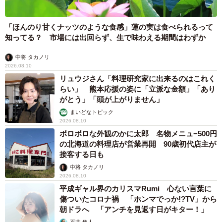
「ほんのり甘くナッツのような食感」蓮の実は食べられるって
知ってる？ 市場には出回らず、生で味わえる期間はわずか
中将 タカノリ
2026.08.10
リュウジさん「料理研究家に出来るのはこれく
らい」 熊本応援の姿に「立派な金額」「あり
がとう」「頭が上がりません」
まいどなトピック
2026.08.10
ボロボロな外観のかに太郎 名物メニュ−500円
の北海道の料理店が営業再開 90歳初代店主が
接客する日も
中将 タカノリ
2026.08.10
平成ギャル界のカリスマRumi 心ない言葉に
傷ついたコロナ禍 「ホンマでっか!?TV」から
朝ドラへ 「アンチを見返す日がキター！」