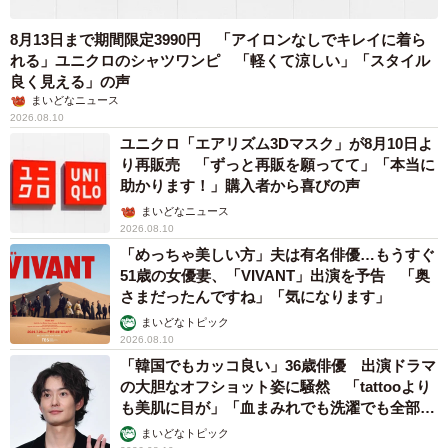
8月13日まで期間限定3990円 「アイロンなしでキレイに着ら
れる」ユニクロのシャツワンピ 「軽くて涼しい」「スタイル
良く見える」の声
まいどなニュース
2026.08.10
ユニクロ「エアリズム3Dマスク」が8月10日よ
り再販売 「ずっと再販を願ってて」「本当に
助かります！」購入者から喜びの声
まいどなニュース
2026.08.10
「めっちゃ美しい方」夫は有名俳優…もうすぐ
51歳の女優妻、「VIVANT」出演を予告 「奥
さまだったんですね」「気になります」
まいどなトピック
2026.08.10
「韓国でもカッコ良い」36歳俳優 出演ドラマ
の大胆なオフショット姿に騒然 「tattooより
も美肌に目が」「血まみれでも洗濯でも全部か
っこいい」
まいどなトピック