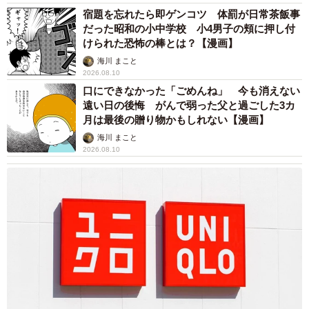
宿題を忘れたら即ゲンコツ 体罰が日常茶飯事
だった昭和の小中学校 小4男子の頬に押し付
けられた恐怖の棒とは？【漫画】
海川 まこと
2026.08.10
口にできなかった「ごめんね」 今も消えない
遠い日の後悔 がんで弱った父と過ごした3カ
月は最後の贈り物かもしれない【漫画】
海川 まこと
2026.08.10