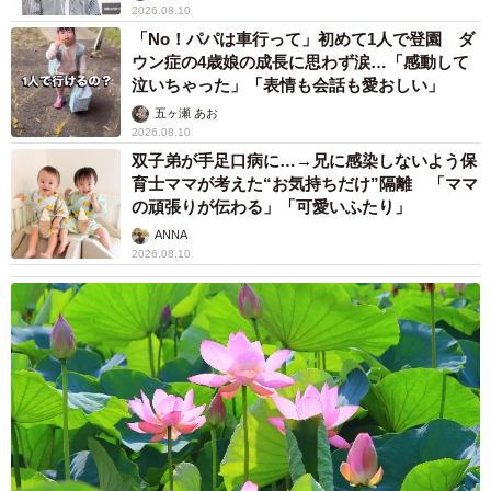
2026.08.10
「No！パパは車行って」初めて1人で登園 ダ
ウン症の4歳娘の成長に思わず涙…「感動して
泣いちゃった」「表情も会話も愛おしい」
五ヶ瀬 あお
2026.08.10
双子弟が手足口病に…→兄に感染しないよう保
育士ママが考えた“お気持ちだけ”隔離 「ママ
の頑張りが伝わる」「可愛いふたり」
ANNA
2026.08.10