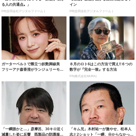
る人の共通点〟」
イン
PR(合同会社デジタルファーム )
PR(合同会社デジタルファーム )
ガーターベルトで際立つ妖艶脚線美
８月のロト6はこの方法で買え!!６つの
フリーアナ森香澄がランジェリーモデ
数字が『完全一致』する方法
ルに ｢PE...
PR(株式会社MURA)
「一瞬誰かと…」彦摩呂、30キロ近く
「キム兄」木村祐一が激やせ、松本人
減量した姿に反響 既製品の防護服が
志と2ショット「一瞬、分からなかった