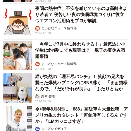
2026.08.10
夜間の熱中症、不安を感じているのは高齢者よ
り若者？ 寝苦しい夜の快眠環境づくりに役立
つエアコン活用術をプロが解説
まいどなニュース情報部
2026.08.10
「今年こそ7月中に終わらせる！」意気込む小
学生は約4割…でも現実は？ 親子の夏休み宿
題事情
まいどなニュース情報部
2026.08.10
猫が突然の「理不尽パンチ」！ 笑顔の兄犬を
襲った爆笑ハプニングにSNS沸く 「まぁ猫様
なので」「だがそれが良い」「ふたりともかわ
いいね」
梨木 香奈
2026.08.10
令和8年8月8日に「888」高級車を大量投稿 ア
メリカ生まれタレント「何台所有してるんです
か」「LMカッコよすぎ」
まいどなメディア