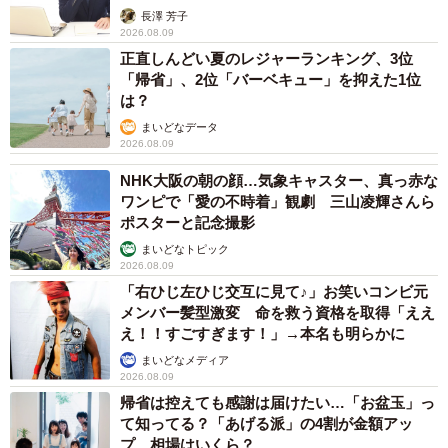
アカウンセラーが解説】
長澤 芳子
2026.08.09
正直しんどい夏のレジャーランキング、3位
「帰省」、2位「バーベキュー」を抑えた1位
は？
まいどなデータ
2026.08.09
NHK大阪の朝の顔…気象キャスター、真っ赤な
ワンピで「愛の不時着」観劇 三山凌輝さんら
ポスターと記念撮影
まいどなトピック
2026.08.09
「右ひじ左ひじ交互に見て♪」お笑いコンビ元
メンバー髪型激変 命を救う資格を取得「ええ
え！！すごすぎます！」→本名も明らかに
まいどなメディア
2026.08.09
帰省は控えても感謝は届けたい…「お盆玉」っ
て知ってる？「あげる派」の4割が金額アッ
プ、相場はいくら？