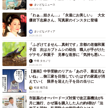
屋】
まいどなニュース
2026.08.06
「わぁ…姐さん…」「永遠にお美しい」 大女
優岩下志麻さん、写真家のインスタに登場
まいどなメディア
2026.08.05
「ふざけてません…真剣です」京都の老舗和菓
子店 次はカブトムシの幼虫 職人が手がけた
ゲテモノ和菓子 見事な造形に「気持ち悪いく
らいリアル」
中将 タカノリ
2026.08.05
【漫画】中学受験のリアル「あの子、最近見な
いね」…御三家を目指していたはずの家庭が消
えていく 限界を迎えた子を目の当りに
松波 穂乃圭
2026.08.05
市販薬のオーバードーズ対策で改正薬機法が5
月に施行、かぜ薬を購入した人の約6割が「法