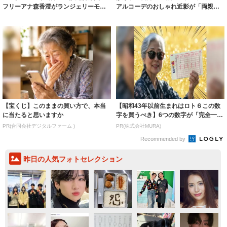
フリーアナ森香澄がランジェリーモデ
アルコーデのおしゃれ近影が「両親の
ルに ｢PE...
いいとこ取...
【宝くじ】このままの買い方で、本当
【昭和43年以前生まれはロト６この数
に当たると思いますか
字を買うべき】6つの数字が「完全一
致」する方...
PR(合同会社デジタルファーム )
PR(株式会社MURA)
Recommended by
昨日の人気フォトセレクション