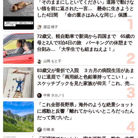
「そのままにしといてください」道路で動けな
い猫を前に返された一言… 懸命に生きようと
した4日間 「命の重さはみんな同じ」保護団
体代表の訴え
渡辺 晴子
72歳父、軽自動車で新潟から四国まで 65歳の
母と2人で3泊4日の旅 パーキングの休憩まで
分刻み… 「大学生でも組まねえよ！」
山岡 もと子
83歳父が骨折で入院 ３カ月の病院生活があま
りに退屈で「画用紙と色鉛筆持ってこい！」→
スケッチブックを見た家族が仰天「これ、売れ
ますよ…」
中将 タカノリ
「これ全部長野県」海外のような絶景ショット
に感動と反響「離れてからいいところだったん
だって気づいた」
行橋 友