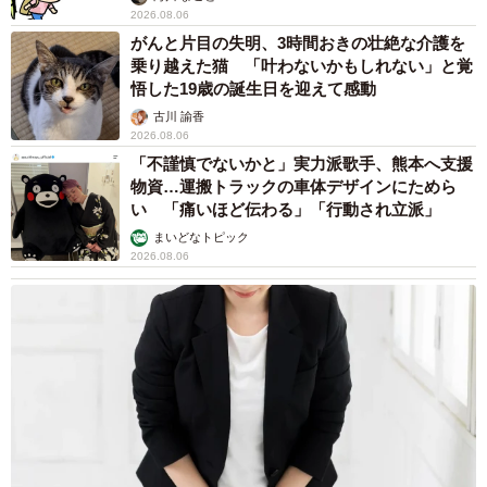
2026.08.06
がんと片目の失明、3時間おきの壮絶な介護を
乗り越えた猫 「叶わないかもしれない」と覚
悟した19歳の誕生日を迎えて感動
古川 諭香
2026.08.06
「不謹慎でないかと」実力派歌手、熊本へ支援
物資…運搬トラックの車体デザインにためら
い 「痛いほど伝わる」「行動され立派」
まいどなトピック
2026.08.06