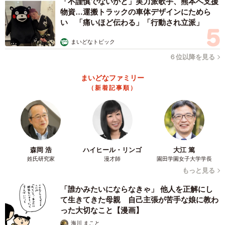
「不謹慎でないかと」実力派歌手、熊本へ支援
物資…運搬トラックの車体デザインにためら
い 「痛いほど伝わる」「行動され立派」
まいどなトピック
６位以降を見る
まいどなファミリー
（新着記事順）
森岡 浩
ハイヒール・リンゴ
大江 篤
姓氏研究家
漫才師
園田学園女子大学学長
もっと見る
「誰かみたいにならなきゃ」 他人を正解にし
て生きてきた母親 自己主張が苦手な娘に教わ
った大切なこと【漫画】
海川 まこと