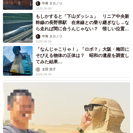
して」
中将 タカノリ
2026.08.06
もしかすると「下山ダッシュ」 リニア中央新
幹線の長野県駅 在来線との乗り継ぎなし→な
ら走れば間に合うんじゃない？ 惜しい位置関
係が反響
中将 タカノリ
2026.08.06
「なんじゃこりゃ！」「ロボ？」大阪・梅田に
そびえる物体の正体は？ 昭和の遺産を調査し
てみた結果…
太田 浩子
2026.08.06