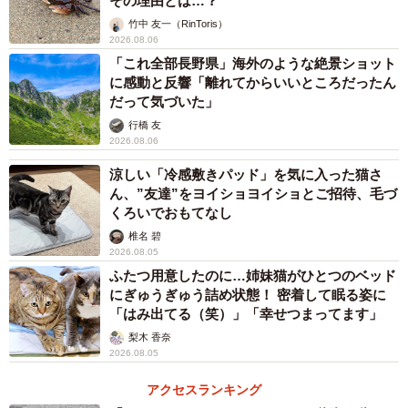
その理由とは…？
竹中 友一（RinToris）
2026.08.06
「これ全部長野県」海外のような絶景ショット
に感動と反響「離れてからいいところだったん
だって気づいた」
行橋 友
2026.08.06
涼しい「冷感敷きパッド」を気に入った猫さ
ん、”友達”をヨイショヨイショとご招待、毛づ
くろいでおもてなし
椎名 碧
2026.08.05
ふたつ用意したのに…姉妹猫がひとつのベッド
にぎゅうぎゅう詰め状態！ 密着して眠る姿に
「はみ出てる（笑）」「幸せつまってます」
梨木 香奈
2026.08.05
アクセスランキング