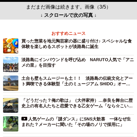
まだまだ画像は続きます。画像（3/5）
↓ スクロールで次の写真 ↓
おすすめニュース
買った惣菜を地元陶芸家の器に盛り付け♪ スペシャルな食
体験を楽しめるスポットが淡路島に誕生
淡路島にインバウンドを呼び込め NARUTO人気で「アニ
メの里」を目指す
土台も壁もスムージーも土！！ 淡路島の伝統文化とアー
ト満喫できる体験型「土のミュージアム SHIDO」オープ
ン
「どうだった？俺の歌は」（大伴家持）…奈良を舞台に歴
史上の有名人たちと恋愛できる乙女ゲーム「なら☆こい」
が話題に
人気ゲームの「謎ダンス」にSNS大歓喜 一体なぜ生
まれた？メーカーに聞いた「その場のノリで採用に」