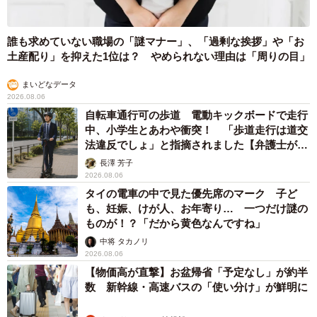
誰も求めていない職場の「謎マナー」、「過剰な挨拶」や「お
土産配り」を抑えた1位は？ やめられない理由は「周りの目」
まいどなデータ
2026.08.06
自転車通行可の歩道 電動キックボードで走行
中、小学生とあわや衝突！ 「歩道走行は道交
法違反でしょ」と指摘されました【弁護士が解
説】
長澤 芳子
2026.08.06
タイの電車の中で見た優先席のマーク 子ど
も、妊娠、けが人、お年寄り… 一つだけ謎の
ものが！？「だから黄色なんですね」
中将 タカノリ
2026.08.06
【物価高が直撃】お盆帰省「予定なし」が約半
数 新幹線・高速バスの「使い分け」が鮮明に