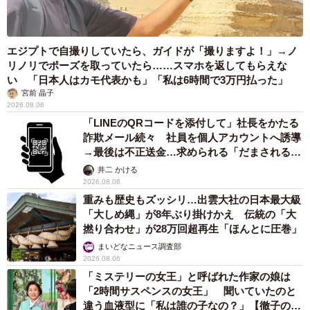
エジプトで自撮りしていたら、ガイドが「撮りますよ！」→ノ
リノリでポーズを取っていたら……スマホを返してもらえな
い 「日本人はカモ代表かも」「私は6時間で3万円払った」
宮前 晶子
2026.08.06
「LINEのQRコードを添付して」社長をかたる
詐欺メール続々 社員を個人アカウントへ誘導
→最後は不正送金…求められる「だまされる前
提」の対策
井二 かける
2026.08.06
重みも歴史もズッシリ…出雲大社の日本最大級
「大しめ縄」が8年ぶり掛けかえ 伝統の「大
撚り合わせ」が28万回超再生「ほんとに圧巻」
まいどなニュース調査部
2026.08.06
「ミステリーの女王」と呼ばれた作家の娘は
「2時間サスペンスの女王」 聞いていたのと
違う血液型に「私は誰の子なの？」【徹子の部