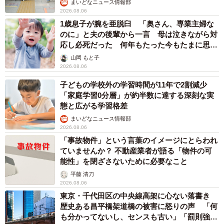
まいどなニュース情報部
2026.08.06
1歳息子が腕を亜脱臼 「奥さん、専業主婦な
のに」と夫の後輩から一言 母は泣きながら対
応し必死だった 何年もたった今もたまに思い
出し…
山岡 もと子
2026.08.06
子どもの学校外の学習時間が11年で2割減少
「家庭学習0分層」が約半数に達する深刻な実
態と広がる学習格差
まいどなニュース情報部
2026.08.06
「事故物件」という言葉のイメージにとらわれ
ていませんか？ 不動産業者が語る「物件の可
能性」を閉ざさないために必要なこと
平藤 清刀
2026.08.06
東京・千代田区の中央線高架に心ない落書き
歴史ある昌平橋架道橋の被害に怒りの声 「何
も分かってないし、センスも古い」「罰則強化