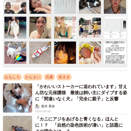
おもしろ
かんさい
兵庫
街ネタ
「かわいいストーカーに追われています」甘え
ん坊な元保護猫 最後は飼い主にダイブする姿
に「間違いなく犬」「完全に親子」と反響
梨木 香奈
2026.08.06
「カニにアジをあげると青くなる」ほんと
に！？ 「自然の染色技術が凄い」と話題に