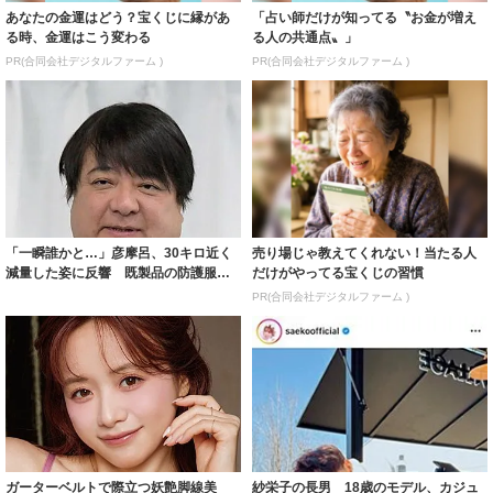
あなたの金運はどう？宝くじに縁があ
「占い師だけが知ってる〝お金が増え
る時、金運はこう変わる
る人の共通点〟」
PR(合同会社デジタルファーム )
PR(合同会社デジタルファーム )
「一瞬誰かと…」彦摩呂、30キロ近く
売り場じゃ教えてくれない！当たる人
減量した姿に反響 既製品の防護服が
だけがやってる宝くじの習慣
着られると...
PR(合同会社デジタルファーム )
ガーターベルトで際立つ妖艶脚線美
紗栄子の長男 18歳のモデル、カジュ