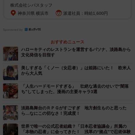
株式会社シバスタッフ
神奈川県 横浜市
派遣社員：時給1,600円
2/5
Sponsored by
入場口に並ぶキャラクターたち
おすすめニュース
ハローキティのレストランを運営するパソナ、淡路島から
敷地内に入るとまず木ノ葉隠れの里の５人の歴代里長の
文化発信を目指す
顔が彫り込まれた巨大な火影岩（ほかげいわ）に圧倒され
美しすぎる「くノ一（女忍者）」は姫路にいた！ 欧米人
る。アトラクションは、「ＢＯＲＵＴＯ－ボルト－ＮＡＲ
から大人気
ＵＴＯ ＮＥＸＴ ＧＥＮＥＲＡＴＩＯＮＳ」をテーマに
した「天の巻」と、「ＮＡＲＵＴＯ－ナルト－」をテーマ
「人生ハードモードすぎる」 壮絶な過去のせいで“闇落
ち”してしまった、漫画の主要キャラ3選
にした「地の巻」に分かれている。「天の巻」は三階建て
の木造立体迷路で、忍としての体力が問われる「うずまき
淡路島舞台のＲＰＧがすごすぎ 地方創生ものと思った
コース」と、知力が求められる「うちはコース」それぞれ
ら…なにこの切なさ！完成度！
で試練を乗り越え脱出を図る。「地の巻」は、７カ所のポ
世界で唯一の公式忍者組織？「日本忍者協議会」所属の
イントで問いかけられる謎を解決しながら「チャクラのか
「本物の忍者」に会ってきた！ 浅草の“拠点”で忍術体験