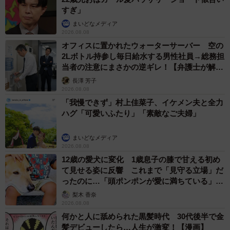
すぎ」
まいどなメディア
2026.08.08
オフィスに置かれたウォーターサーバー 空の
2Lボトル持参し毎日給水する男性社員→総務担
当者の注意にまさかの逆ギレ！【弁護士が解
説】
長澤 芳子
2026.08.08
「我慢できず」村上佳菜子、イケメン夫と全力
ハグ「可愛いふたり」「素敵なご夫婦」
まいどなメディア
2026.08.08
12歳の愛犬に変化 1歳息子の膝で甘える初め
て見せる姿に反響 これまで「見守る立場」だ
ったのに…「頭ポンポンが愛に満ちている」
「尊…」
梨木 香奈
2026.08.08
何かと人に舐められた黒髪時代 30代後半で金
髪デビューしたら…人生が激変！【漫画】