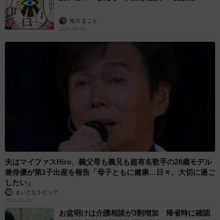
海川 まこと
2026.08.08
夫はマイファスHiro、義父母も義兄も超有名歌手の28歳モデル
兼俳優が第1子出産を報告「母子ともに健康…日々、大切に過ご
したい」
まいどなトピック
2026.08.08
お盆明けは介護相談が3割増加 帰省時に確認