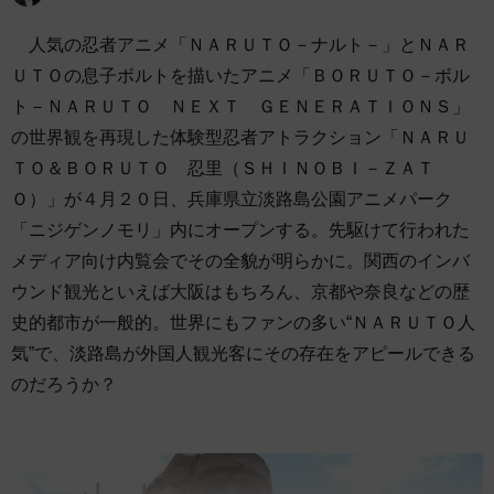
人気の忍者アニメ「ＮＡＲＵＴＯ－ナルト－」とＮＡＲ
ＵＴＯの息子ボルトを描いたアニメ「ＢＯＲＵＴＯ－ボル
ト－ＮＡＲＵＴＯ ＮＥＸＴ ＧＥＮＥＲＡＴＩＯＮＳ」
の世界観を再現した体験型忍者アトラクション「ＮＡＲＵ
ＴＯ＆ＢＯＲＵＴＯ 忍里（ＳＨＩＮＯＢＩ－ＺＡＴ
Ｏ）」が４月２０日、兵庫県立淡路島公園アニメパーク
「ニジゲンノモリ」内にオープンする。先駆けて行われた
メディア向け内覧会でその全貌が明らかに。関西のインバ
ウンド観光といえば大阪はもちろん、京都や奈良などの歴
史的都市が一般的。世界にもファンの多い“ＮＡＲＵＴＯ人
気”で、淡路島が外国人観光客にその存在をアピールできる
のだろうか？