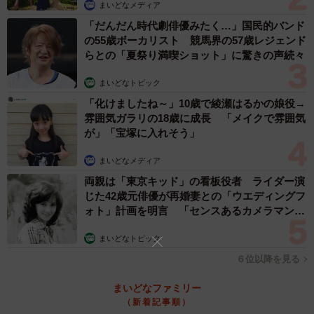
まいどなメディア
「だんだん時代劇俳優みたく…」国民的バンド
の55歳ボーカリスト 競馬界の57歳レジェンド
らとの「夏祭り満喫ショット」に驚きの声続々
まいどなトピック
「化けましたね～」10歳で綾瀬はるかの娘役→
雰囲気ガラリの18歳に成長 「メイクで雰囲気
が」「宝塚に入れそう」
まいどなメディア
両親は「東京キッド」の看板役者 ライダー演
じた42歳元俳優が再婚妻との「ウエディングフ
ォト」計画を明言 「センスあるカメラマン求
む」
まいどなトピック
６位以降を見る
まいどなファミリー
（新着記事順）