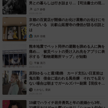
男との暮らしは行き詰まり…【司法書士の現場
から】
山下 静香
2026.08.08
京都の百貨店が開催のお化け屋敷のお化けにモ
デルがいる 比叡山延暦寺の僧侶が語る伝説と
は
浅井 佳穂
2026.08.08
熊本地震でペット同伴の避難を諦める人に胸を
痛め… 被災ペットの受け入れ先をアプリに表
示する「動物避難所マップ」が始動
平藤 清刀
2026.08.08
原則ゆるっと週3勤務 カード支払い日直前は
鬼出勤 借金に追われる風俗嬢 それでも足り
ない場合は朝までガールズバー副業【現役キャ
ストに取材】
たかなし 亜妖
2026.08.08
19歳でハライチ岩井勇気と年の差婚から3年、
22歳元おはガール髪バッサリ「ショート似合い