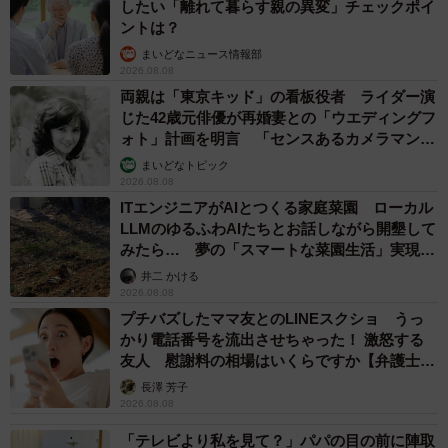
したい「離れて暮らす親の異変」チェックポイ
ントは？
まいどなニュース情報部
2026.08.08
両親は「東京キッド」の看板役者 ライダー演
じた42歳元俳優が再婚妻との「ウエディングフ
ォト」計画を明言 「センスあるカメラマン求
む」
まいどなトピック
2026.08.08
ITエンジニアがAIとつくる家庭菜園 ローカル
LLMのゆるふわAIたちとお話しながら開墾して
みたら… 夢の「スマートな菜園生活」実現な
るか
井二 かける
2026.08.08
プチバズしたママ友とのLINEスクショ うっ
かり電話番号を流出させちゃった！ 激怒する
友人 慰謝料の相場はいくらですか【弁護士が
解説】
長澤 芳子
2026.08.08
「テレビより私を見て？」パパの目の前に陣取