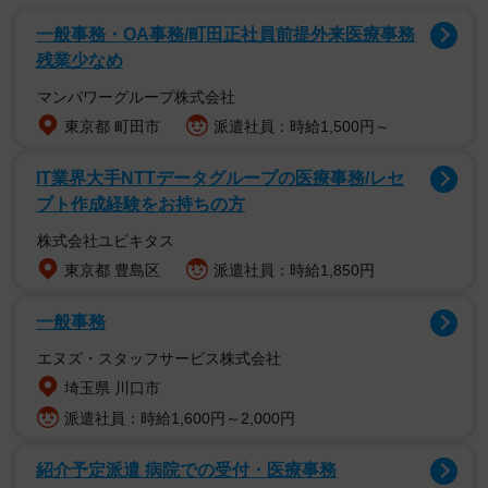
一般事務・OA事務/町田正社員前提外来医療事務
残業少なめ
マンパワーグループ株式会社
「ニジゲンノモリ」はパソナグループが同公園を活用し
東京都 町田市
派遣社員：時給1,500円～
て展開しているアニメパークで、これまで「クレヨンしん
IT業界大手NTTデータグループの医療事務/レセ
ちゃんアドベンチャーパーク」「ナイトウォーク火の鳥」
プト作成経験をお持ちの方
等を展開してきた。インバウンドも呼び込める強力なコン
株式会社ユビキタス
テンツとして原作コミック累計発行部数１億４千万部を誇
東京都 豊島区
派遣社員：時給1,850円
り、世界８０カ国でテレビ放映されている「ＮＡＲＵＴ
Ｏ」のアトラクション化を働きかけた。
一般事務
エヌズ・スタッフサービス株式会社
埼玉県 川口市
派遣社員：時給1,600円～2,000円
紹介予定派遣 病院での受付・医療事務