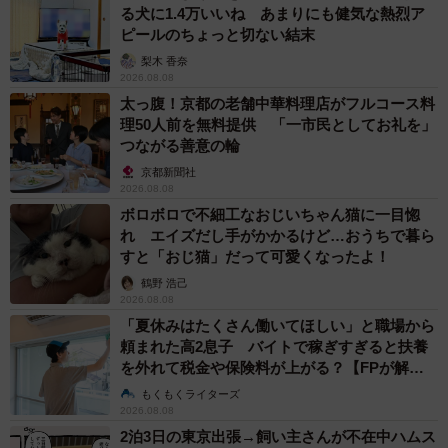
る犬に1.4万いいね あまりにも健気な熱烈ア
ピールのちょっと切ない結末
梨木 香奈
2026.08.08
太っ腹！京都の老舗中華料理店がフルコース料
理50人前を無料提供 「一市民としてお礼を」
つながる善意の輪
京都新聞社
2026.08.08
ボロボロで不細工なおじいちゃん猫に一目惚
れ エイズだし手がかかるけど…おうちで暮ら
すと「おじ猫」だって可愛くなったよ！
鶴野 浩己
2026.08.08
「夏休みはたくさん働いてほしい」と職場から
頼まれた高2息子 バイトで稼ぎすぎると扶養
を外れて税金や保険料が上がる？【FPが解
説】
もくもくライターズ
2026.08.08
2泊3日の東京出張→飼い主さんが不在中ハムス