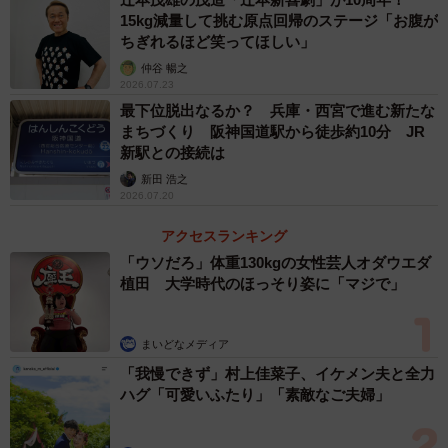
15kg減量して挑む原点回帰のステージ「お腹が
ちぎれるほど笑ってほしい」
仲谷 暢之
2026.07.23
最下位脱出なるか？ 兵庫・西宮で進む新たな
まちづくり 阪神国道駅から徒歩約10分 JR
新駅との接続は
新田 浩之
2026.07.20
アクセスランキング
「ウソだろ」体重130kgの女性芸人オダウエダ
植田 大学時代のほっそり姿に「マジで」
まいどなメディア
「我慢できず」村上佳菜子、イケメン夫と全力
ハグ「可愛いふたり」「素敵なご夫婦」