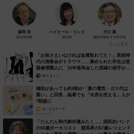
森岡 浩
ハイヒール・リンゴ
大江 篤
姓氏研究家
漫才師
園田学園女子大学学長
もっと見る
「お前さえいなければ金賞取れてた！」高校時
代の演奏会がトラウマ……責められた学生は楽
器修理職人に 10年後再会した因縁の相手から
思わぬ申し出【漫画】
海川 まこと
2026.08.09
補助があっても約9割が「夏の電気・ガス代は
重い」と回答…猛暑でも「冷房を控える」人が
7割超に
まいどなデータ
2026.08.08
「だんだん時代劇俳優みたく…」国民的バンド
の55歳ボーカリスト 競馬界の57歳レジェンド