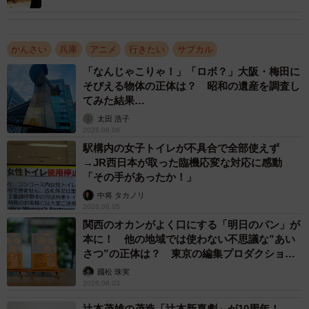
けら」を集めゴールを目指す。全ての試練をクリアする
と、自身の顔が火影岩に映し出される仕掛けが用意されて
おり、入場者を大いに喜ばせてくれそうだ。
かんさい
兵庫
アニメ
行きたい
サブカル
「なんじゃこりゃ！」「ロボ？」大阪・梅田に
そびえる物体の正体は？ 昭和の遺産を調査し
てみた結果…
太田 浩子
2026.08.06
駅構内の女子トイレが不具合で全部使えず
→JR西日本が取った臨機応変な対応に感動
「その手があったか！」
中将 タカノリ
2026.08.05
関西のオカンがよく口にする「明日のパン」が
本に！ 他の地域では使わない不思議な”あい
さつ”の正体は？ 東京の編集プロダクション
がひも解く
國松 珠実
2026.08.03
辻本茂雄の茂造「辻本新喜劇」が10周年！