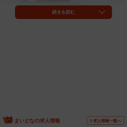
続きを読む
1/5
「ＮＡＲＵＴＯ＆ＢＯＲＵＴＯ 忍里」は淡路島を世界に発信するアニ
メの里となるか
まいどなの求人情報
求人情報一覧へ