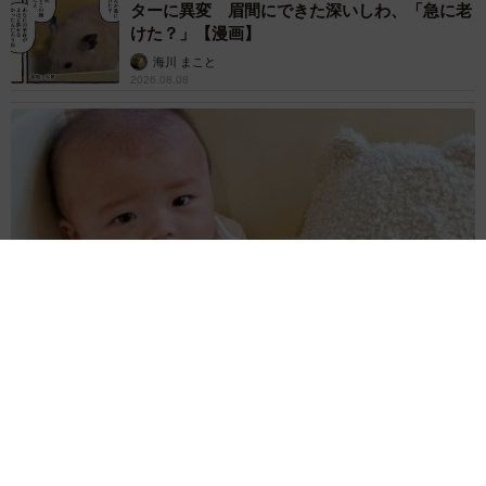
ターに異変 眉間にできた深いしわ、「急に老
けた？」【漫画】
海川 まこと
2026.08.08
赤ちゃんが気になる？ひょっこり顔を出す2匹の猫の愛らしさに
悶絶…！ 「こんなかわいい構図あります？」「ベストショッ
トすぎる！」
梨木 香奈
2026.08.08