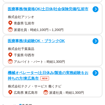
２０代の若者に混じって参加していた中年世代の男性が
医療事務/無資格OK/土日休/社会保険完備/弘前市
発言した。「上司から名前で呼ばれたことがない。いつも
株式会社アソシオ
『おい、デブ！』と呼ばれています」。イベント後、本人
青森県 弘前市
を直撃して聞くと、４０代の会社員だった。「デブ」が“シ
派遣社員：時給1,100円～1,200円
ャレ”で通じ合う関係性が築かれているわけでもなく、本人
はそう呼ばれる度に嫌な気持ちになっているが、生活もあ
医療事務/未経験OK・ブランクOK
るので名誉毀損（きそん）にも当たる言葉に耐えながら仕
株式会社千葉薬品
事を続けている。
千葉県 印西市
アルバイト・パート：時給1,300円
来場した男女８７１人を対象に実施された「働き方に関
するホンネアンケート」の結果が５月下旬に連合から発表
機械オペレーター/土日休み/製造の実務経験をお
持ちの方/東広島市
された。１０代が９１人（１１％）、２０代が３６４人
NEW
（４２％）、３０代が２２６人（２６％）と、３０代以下
株式会社テクノ・サービス 働くナビ
が８割近くを占めた。また、正社員や正職員が全体の６
広島県 東広島市
派遣社員：時給1,300円
３％と最も多かった。