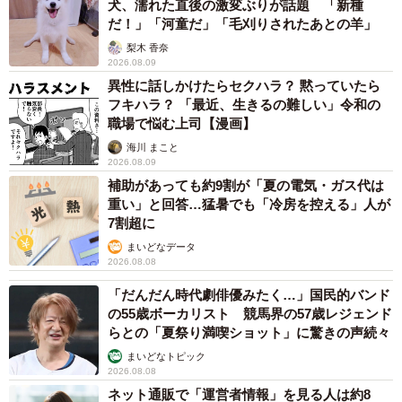
犬、濡れた直後の激変ぶりが話題 「新種
だ！」「河童だ」「毛刈りされたあとの羊」
梨木 香奈
2026.08.09
異性に話しかけたらセクハラ？ 黙っていたら
フキハラ？ 「最近、生きるの難しい」令和の
職場で悩む上司【漫画】
海川 まこと
2026.08.09
補助があっても約9割が「夏の電気・ガス代は
重い」と回答…猛暑でも「冷房を控える」人が
7割超に
まいどなデータ
2026.08.08
「だんだん時代劇俳優みたく…」国民的バンド
の55歳ボーカリスト 競馬界の57歳レジェンド
らとの「夏祭り満喫ショット」に驚きの声続々
まいどなトピック
2026.08.08
ネット通販で「運営者情報」を見る人は約8