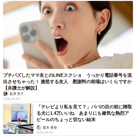
プチバズしたママ友とのLINEスクショ うっかり電話番号を流
出させちゃった！ 激怒する友人 慰謝料の相場はいくらですか
【弁護士が解説】
長澤 芳子
2026.08.08
「テレビより私を見て？」パパの目の前に陣取
る犬に1.4万いいね あまりにも健気な熱烈ア
ピールのちょっと切ない結末
梨木 香奈
2026.08.08