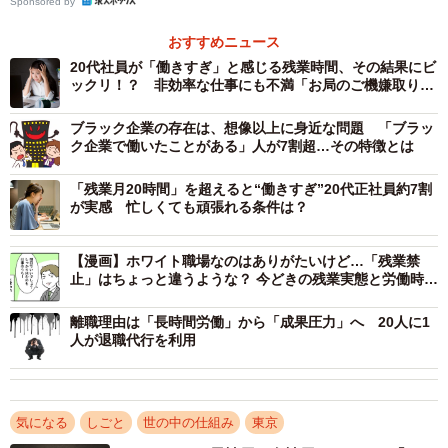
Sponsored by
「我慢できる残業時間は月何時間まで？」の問いでは
おすすめニュース
「月４０時間以下」が８割を占めた。また、「給料や雇用
20代社員が「働きすぎ」と感じる残業時間、その結果にビ
形態が原因であきらめていること、不安なこと」は「自分
ックリ！？ 非効率な仕事にも不満「お局のご機嫌取り」
「「企業理念の唱和」「何もせずに問題を先送り」
の老後」が３９・１％で最多。「仕事上でハラスメントを
ブラック企業の存在は、想像以上に身近な問題 「ブラッ
受けたことは？」について、「パワハラ」が５０・２％
ク企業で働いたことがある」人が7割超…その特徴とは
と、２人に１人はパワハラを受けている現状が判明。「お
「残業月20時間」を超えると“働きすぎ”20代正社員約7割
客様・取引先などからの暴言等」（３１・４％）「セクハ
が実感 忙しくても頑張れる条件は？
ラ」（１３・３％）と続いた。
【漫画】ホワイト職場なのはありがたいけど…「残業禁
連合は今回の調査を踏まえて「特に若い人たちが長時間
止」はちょっと違うような？ 今どきの残業実態と労働時間
規制緩和への動き
労働の是正を求めていることが読み取れる。個別の訴えで
離職理由は「長時間労働」から「成果圧力」へ 20人に1
は『残業代が支払われない』『残業が多い』『長時間労
人が退職代行を利用
働』などがトップを占め、労働環境の厳しさを示してい
る」と指摘。今後も“泣き寝入り”ではなく、イベントやＳＮ
Ｓなどを通した草の根的な情報発信や連帯が不可欠になる
気になる
しごと
世の中の仕組み
東京
だろう。