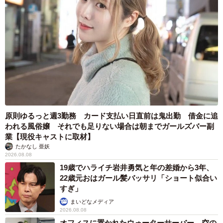
原則ゆるっと週3勤務 カード支払い日直前は鬼出勤 借金に追
われる風俗嬢 それでも足りない場合は朝までガールズバー副
業【現役キャストに取材】
たかなし 亜妖
2026.08.08
19歳でハライチ岩井勇気と年の差婚から3年、
22歳元おはガール髪バッサリ「ショート似合い
すぎ」
まいどなメディア
2026.08.08
オフィスに置かれたウォーターサーバー 空の