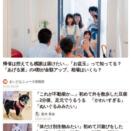
帰省は控えても感謝は届けたい…「お盆玉」って知ってる？
「あげる派」の4割が金額アップ、相場はいくら？
まいどなニュース情報部
2026.08.09
「これが不動柴か…」初めて外を散歩した豆柴
→2分後、足元でうるうる 「かわいすぎる」
「ぬいぐるみみたい」
梨木 香奈
2026.08.09
「体だけ別生物みたい」初めて川遊びをした