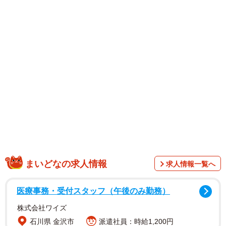
始まる休日出勤」「大学生なのに『大学よりバイト優先だ
ろ』と言われる」「利益は会社の成果という店長のパワー
ワード」「残業代って何ですか？」…。「食べた果物の皮
を顔に投げつけないで欲しい」「なんでもかんでも『コロ
ス（殺す）』いいすぎ！！」に至ってはパワハラという次
元ではなく、暴力や脅迫である。
まいどなの求人情報
求人情報一覧へ
医療事務・受付スタッフ（午後のみ勤務）
株式会社ワイズ
石川県 金沢市
派遣社員：時給1,200円