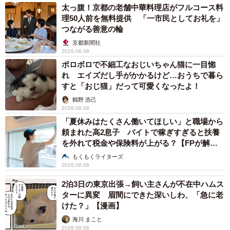
太っ腹！京都の老舗中華料理店がフルコース料
理50人前を無料提供 「一市民としてお礼を」
つながる善意の輪
京都新聞社
2026.08.08
ボロボロで不細工なおじいちゃん猫に一目惚
れ エイズだし手がかかるけど…おうちで暮ら
すと「おじ猫」だって可愛くなったよ！
鶴野 浩己
2026.08.08
「夏休みはたくさん働いてほしい」と職場から
頼まれた高2息子 バイトで稼ぎすぎると扶養
を外れて税金や保険料が上がる？【FPが解
説】
もくもくライターズ
2026.08.08
2泊3日の東京出張→飼い主さんが不在中ハムス
ターに異変 眉間にできた深いしわ、「急に老
けた？」【漫画】
海川 まこと
2026.08.08