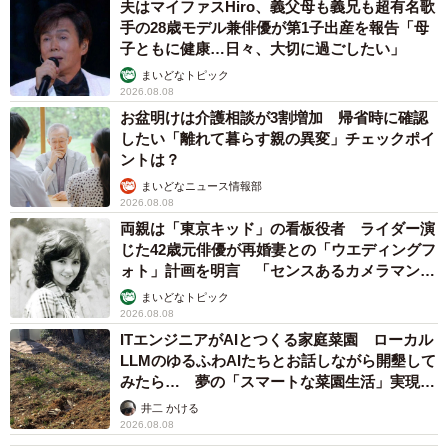
夫はマイファスHiro、義父母も義兄も超有名歌
手の28歳モデル兼俳優が第1子出産を報告「母
子ともに健康…日々、大切に過ごしたい」
まいどなトピック
2026.08.08
お盆明けは介護相談が3割増加 帰省時に確認
したい「離れて暮らす親の異変」チェックポイ
ントは？
まいどなニュース情報部
2026.08.08
両親は「東京キッド」の看板役者 ライダー演
じた42歳元俳優が再婚妻との「ウエディングフ
ォト」計画を明言 「センスあるカメラマン求
む」
まいどなトピック
2026.08.08
ITエンジニアがAIとつくる家庭菜園 ローカル
LLMのゆるふわAIたちとお話しながら開墾して
みたら… 夢の「スマートな菜園生活」実現な
るか
井二 かける
2026.08.08