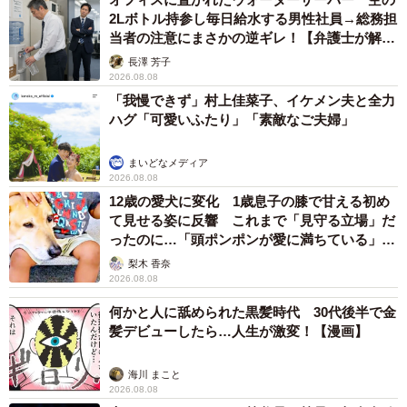
2Lボトル持参し毎日給水する男性社員→総務担
当者の注意にまさかの逆ギレ！【弁護士が解
説】
長澤 芳子
2026.08.08
「我慢できず」村上佳菜子、イケメン夫と全力
ハグ「可愛いふたり」「素敵なご夫婦」
まいどなメディア
2026.08.08
12歳の愛犬に変化 1歳息子の膝で甘える初め
て見せる姿に反響 これまで「見守る立場」だ
ったのに…「頭ポンポンが愛に満ちている」
「尊…」
梨木 香奈
2026.08.08
何かと人に舐められた黒髪時代 30代後半で金
髪デビューしたら…人生が激変！【漫画】
海川 まこと
2026.08.08