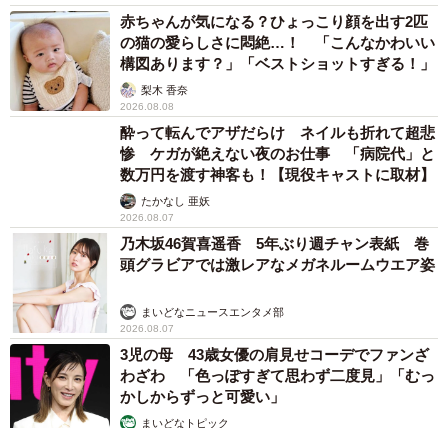
赤ちゃんが気になる？ひょっこり顔を出す2匹
の猫の愛らしさに悶絶…！ 「こんなかわいい
構図あります？」「ベストショットすぎる！」
梨木 香奈
2026.08.08
酔って転んでアザだらけ ネイルも折れて超悲
惨 ケガが絶えない夜のお仕事 「病院代」と
数万円を渡す神客も！【現役キャストに取材】
たかなし 亜妖
2026.08.07
乃木坂46賀喜遥香 5年ぶり週チャン表紙 巻
頭グラビアでは激レアなメガネルームウエア姿
まいどなニュースエンタメ部
2026.08.07
3児の母 43歳女優の肩見せコーデでファンざ
わざわ 「色っぽすぎて思わず二度見」「むっ
かしからずっと可愛い」
まいどなトピック
2026.08.07