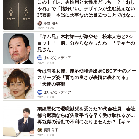
このトイレ、男性用と女性用どっち！？「おし
ゃれ」で「格好いい」デザインが生む笑えない
悲喜劇 本当に大事なのは目立つことではな
く…
高野 朋美
2026.08.09
「キム兄」木村祐一が激やせ、松本人志と2シ
ョット「一瞬、分からなかったわ」「テキヤの
兄さん」
まいどなメディア
2026.08.09
母は有名女優、慶応幼稚舎出身CBCアナのノー
スリーブ姿「育ちの良さが表情に表れてる」
「天使の笑顔」
まいどなメディア
2026.08.09
業績悪化で退職勧奨を受けた30代会社員 会社
都合退職ならば失業手当を早く受け取れるが…
再就職の活動で不利になりませんか？【キャリ
アカウンセラーが解説】
長澤 芳子
2026.08.09