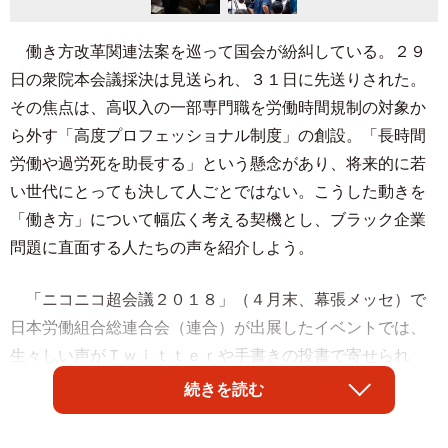
働き方改革関連法案を巡って国会が紛糾している。２９
日の衆院本会議採決は見送られ、３１日に先送りされた。
その焦点は、高収入の一部専門職を労働時間規制の対象か
ら外す「高度プロフェッショナル制度」の創設。「長時間
労働や過労死を助長する」という懸念があり、将来的に若
い世代にとっても決して人ごとではない。こうした動きを
「働き方」について幅広く考える契機とし、ブラック企業
問題に直面する人たちの声を紹介しよう。
「ニコニコ超会議２０１８」（４月末、幕張メッセ）で
日本労働組合総連合会（連合）が出展したイベントでは、
生々しい声がＴｗｉｔｔｅｒや手書きの投書で寄せられ
た。
続きを読む
「夜勤という名の２７時間勤務」「どうせ暇だろ？から