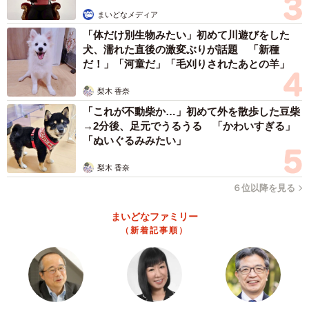
まいどなメディア
「体だけ別生物みたい」初めて川遊びをした
犬、濡れた直後の激変ぶりが話題 「新種
だ！」「河童だ」「毛刈りされたあとの羊」
梨木 香奈
「これが不動柴か…」初めて外を散歩した豆柴
→2分後、足元でうるうる 「かわいすぎる」
「ぬいぐるみみたい」
梨木 香奈
６位以降を見る
まいどなファミリー
（新着記事順）