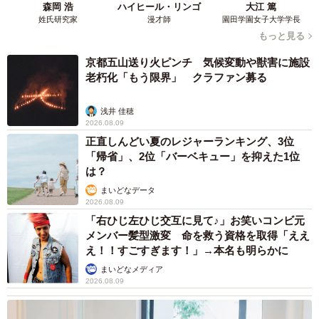
森岡 浩
ハイヒール・リンゴ
大江 篤
姓氏研究家
漫才師
園田学園女子大学学長
もっと見る
京都五山送り火ピンチ 気候変動や獣害に施設
老朽化「もう限界」 クラファン募る
浅井 佳穂
2026.08.09
正直しんどい夏のレジャーランキング、3位
「帰省」、2位「バーベキュー」を抑えた1位
は？
まいどなデータ
2026.08.09
「右ひじ左ひじ交互に見て♪」お笑いコンビ元
メンバー髪型激変 命を救う資格を取得「ええ
え！！すごすぎます！」→本名も明らかに
まいどなメディア
2026.08.09