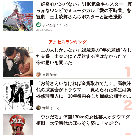
「好奇心ハンパない」NHK気象キャスター、真
っ赤なワンピでミュージカル「愛の不時着」を
観劇 三山凌輝さんらポスターと記念撮影
まいどなトピック
2026.08.09
アクセスランキング
「この人しかいない」26歳差の“年の差婚”をし
た夫婦 出会いは？反対する声はなかった？
今の思いを聞いた
古川 諭香
「お前さえいなければ金賞取れてた！」高校時
代の演奏会がトラウマ……責められた学生は楽
器修理職人に 10年後再会した因縁の相手から
思わぬ申し出【漫画】
海川 まこと
「ウソだろ」体重130kgの女性芸人オダウエダ
植田 大学時代のほっそり姿に「マジで」