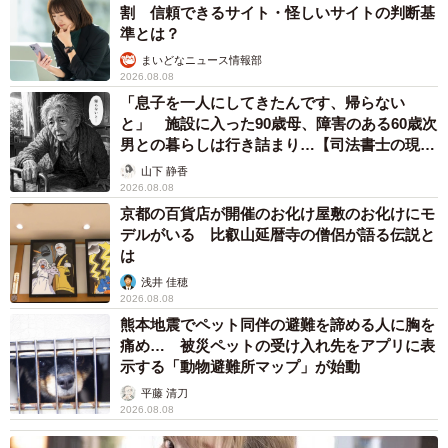
割 信頼できるサイト・怪しいサイトの判断基
準とは？
まいどなニュース情報部
2026.08.08
「息子を一人にしてきたんです、帰らない
と」 施設に入った90歳母、障害のある60歳次
男との暮らしは行き詰まり…【司法書士の現場
から】
山下 静香
2026.08.08
京都の百貨店が開催のお化け屋敷のお化けにモ
デルがいる 比叡山延暦寺の僧侶が語る伝説と
は
浅井 佳穂
2026.08.08
熊本地震でペット同伴の避難を諦める人に胸を
痛め… 被災ペットの受け入れ先をアプリに表
示する「動物避難所マップ」が始動
平藤 清刀
2026.08.08