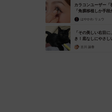
カラコンユーザー「
「角膜移植しか手段
はやかわ リュウ
「その美しい右目に
き！底なしにやさし
古川 諭香