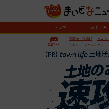
ニ
トップ
おもしろ
ュ
ー
保護犬・保護猫
かんさ
ス
一
くるま
ファッション
覧