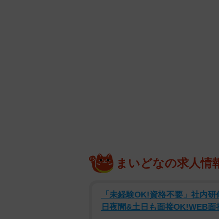
まいどなの求人情
「未経験OK!資格不要」社内研
日夜間&土日も面接OK!WEB面