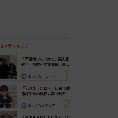
セスランキング
「不謹慎でないかと」実力派
歌手、熊本へ支援物資…運搬
トラックの車体デザインにた
めらい 「痛いほど伝わる」
まいどなトピック
「行動され立派」
「化けましたね～」10歳で綾
瀬はるかの娘役→雰囲気ガラ
リの18歳に成長 「メイクで
雰囲気が」「宝塚に入れそ
まいどなメディア
う」
「そのままにしといてくださ