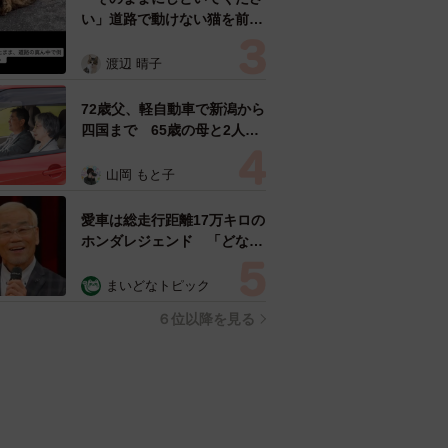
い」道路で動けない猫を前に
返された一言… 懸命に生き
ようとした4日間 「命の重
渡辺 晴子
さはみんな同じ」保護団体代
表の訴え
72歳父、軽自動車で新潟から
四国まで 65歳の母と2人で
3泊4日の旅 パーキングの休
憩まで分刻み… 「大学生で
山岡 もと子
も組まねえよ！」
愛車は総走行距離17万キロの
ホンダレジェンド 「どなた
か欲しい方が居たら」 大御
所漫才師が譲渡の意向
まいどなトピック
６位以降を見る