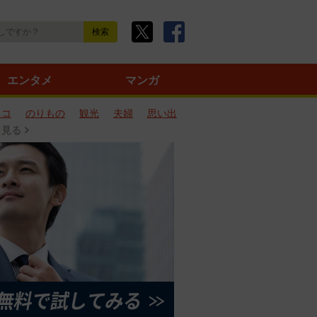
エンタメ
マンガ
ネコ
のりもの
観光
夫婦
思い出
と見る