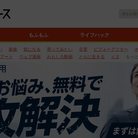
もふもふ
ライフハック
い
家族
気になる
買ってみたい
災害
ビフォーアフター
アート
ウェブ漫画
おもしろ動画
ともに生きる
イヌ
もっ