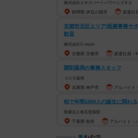
株式会社エキスパートパワーシズオカ
静岡県 伊豆の国市
派遣社員
京都市北区エリア/医療事務サポ
歓迎
株式会社S.vision
京都府 京都市
派遣社員：時
調剤薬局の事務スタッフ
コスモ薬局
兵庫県 神戸市
アルバイト・
柏で年間1000⼈の誕⽣に関わ
医療法人巻石堂病院
千葉県 柏市
アルバイト・パ
Sponsored by