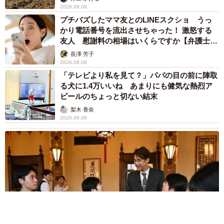
2026.08.08
プチバズしたママ友とのLINEスクショ うっ
かり電話番号を流出させちゃった！ 激怒する
友人 慰謝料の相場はいくらですか【弁護士が
解説】
長澤 芳子
2026.08.08
「テレビより私を見て？」パパの目の前に陣取
る犬に1.4万いいね あまりにも健気な熱烈ア
ピールのちょっと切ない結末
梨木 香奈
2026.08.08