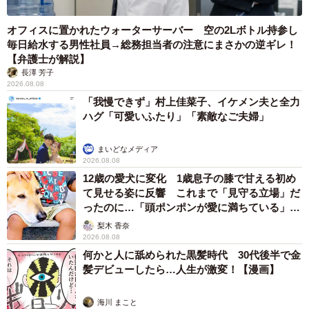
オフィスに置かれたウォーターサーバー 空の2Lボトル持参し
毎日給水する男性社員→総務担当者の注意にまさかの逆ギレ！
【弁護士が解説】
長澤 芳子
2026.08.08
「我慢できず」村上佳菜子、イケメン夫と全力
ハグ「可愛いふたり」「素敵なご夫婦」
まいどなメディア
2026.08.08
12歳の愛犬に変化 1歳息子の膝で甘える初め
て見せる姿に反響 これまで「見守る立場」だ
ったのに…「頭ポンポンが愛に満ちている」
「尊…」
梨木 香奈
2026.08.08
何かと人に舐められた黒髪時代 30代後半で金
髪デビューしたら…人生が激変！【漫画】
海川 まこと