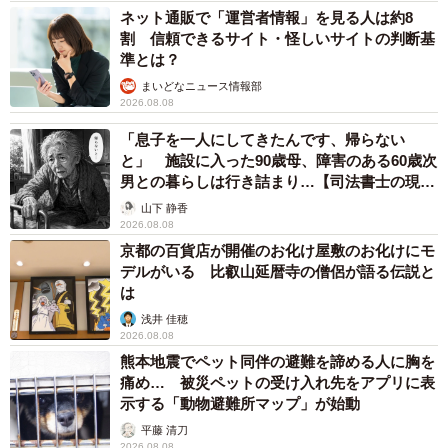
ネット通販で「運営者情報」を見る人は約8
割 信頼できるサイト・怪しいサイトの判断基
準とは？
まいどなニュース情報部
2026.08.08
「息子を一人にしてきたんです、帰らない
と」 施設に入った90歳母、障害のある60歳次
男との暮らしは行き詰まり…【司法書士の現場
から】
山下 静香
2026.08.08
京都の百貨店が開催のお化け屋敷のお化けにモ
デルがいる 比叡山延暦寺の僧侶が語る伝説と
は
浅井 佳穂
2026.08.08
熊本地震でペット同伴の避難を諦める人に胸を
痛め… 被災ペットの受け入れ先をアプリに表
示する「動物避難所マップ」が始動
平藤 清刀
2026.08.08