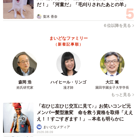
だ！」「河童だ」「毛刈りされたあとの羊」
梨木 香奈
６位以降を見る
まいどなファミリー
（新着記事順）
森岡 浩
ハイヒール・リンゴ
大江 篤
姓氏研究家
漫才師
園田学園女子大学学長
もっと見る
「右ひじ左ひじ交互に見て♪」お笑いコンビ元
メンバー髪型激変 命を救う資格を取得「ええ
え！！すごすぎます！」→本名も明らかに
まいどなメディア
2026.08.09