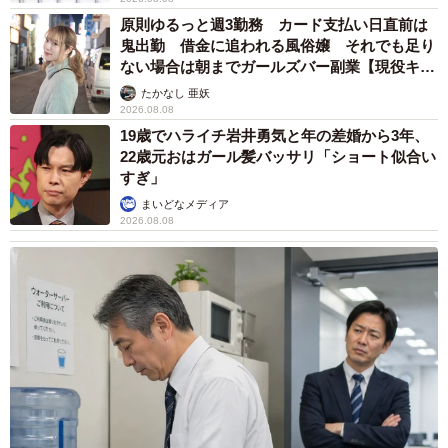
原則ゆるっと週3勤務 カード支払い日直前は
鬼出勤 借金に追われる風俗嬢 それでも足り
ない場合は朝までガールズバー副業【現役キャ
ストに取材】
たかなし 亜妖
2026.08.08
19歳でハライチ岩井勇気と年の差婚から3年、
22歳元おはガール髪バッサリ「ショート似合い
すぎ」
まいどなメディア
2026.08.08