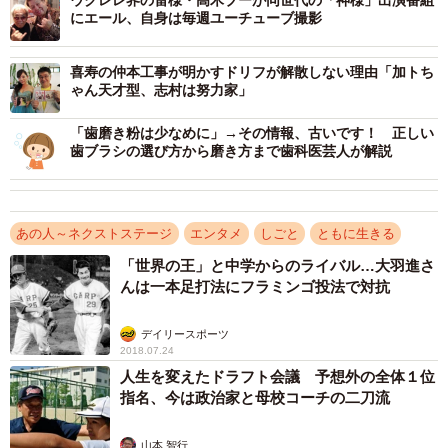
ウクレレ界の雷様・高木ブーが同世代の「神様」出演番組
記者は８５年に東京・渋谷の小劇場「ジァン・ジァン」
にエール、自身は毎週ユーチューブ撮影
で高木と女優の２人芝居を観た。そのことを伝えると、
「えっ、観てたの！？そう、別役実さんの芝居でね。ジァ
喜寿の仲本工事が明かすドリフが解散しない理由「加トち
ン・ジァンでは２～３本やったかな」と振り返る。「全員
ゃん天才型、志村は努力家」
集合が終わって、みんな好きなことやっていいよってこと
「歯磨き粉は少なめに」→その情報、古いです！ 正しい
になって。藤田まことさん主演のミュージカル『その男、
歯ブラシの選び方から磨き方まで歯科医芸人が解説
ジルバ』にも出てね。脇役が楽しかった。役者としてその
気になったのは事実」。そんな時期もあった。
あの人～ネクストステージ
エンタメ
しごと
ともに生きる
「世界の王」と中学からのライバル…大羽進さ
んは一本足打法にフラミンゴ投法で対抗
デイリースポーツ
2018.07.24
人生を変えたドラフト会議 予想外の全体１位
指名、今は政治家と母校コーチの二刀流
山本 智行