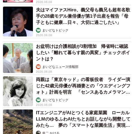
2026.08.08
夫はマイファスHiro、義父母も義兄も超有名歌
手の28歳モデル兼俳優が第1子出産を報告「母
子ともに健康…日々、大切に過ごしたい」
まいどなトピック
2026.08.08
お盆明けは介護相談が3割増加 帰省時に確認
したい「離れて暮らす親の異変」チェックポイ
ントは？
まいどなニュース情報部
2026.08.08
両親は「東京キッド」の看板役者 ライダー演
じた42歳元俳優が再婚妻との「ウエディングフ
ォト」計画を明言 「センスあるカメラマン求
む」
まいどなトピック
2026.08.08
ITエンジニアがAIとつくる家庭菜園 ローカル
LLMのゆるふわAIたちとお話しながら開墾して
みたら… 夢の「スマートな菜園生活」実現な
るか
井二 かける