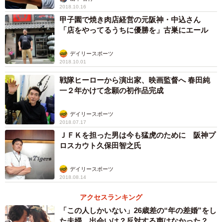
2018.10.16
甲子園で焼き肉店経営の元阪神・中込さん
「店をやってるうちに優勝を」古巣にエール
3/5
デイリースポーツ
2018.10.01
東京・八重洲ブックセンターで、書店である同店のオープン以来初の音
楽ライブを行った高木ブー（２０１９年４月８日）
戦隊ヒーローから演出家、映画監督へ 春田純
一２年かけて念願の初作品完成
デイリースポーツ
2018.07.17
ＪＦＫを担った男は今も猛虎のために 阪神プ
ロスカウト久保田智之氏
デイリースポーツ
2018.08.14
アクセスランキング
「この人しかいない」26歳差の“年の差婚”をし
た夫婦 出会いは？反対する声はなかった？