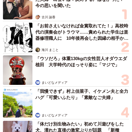
今の思いを聞いた
古川 諭香
「お前さえいなければ金賞取れてた！」高校時
代の演奏会がトラウマ……責められた学生は楽
器修理職人に 10年後再会した因縁の相手から
思わぬ申し出【漫画】
海川 まこと
「ウソだろ」体重130kgの女性芸人オダウエダ
植田 大学時代のほっそり姿に「マジで」
まいどなメディア
「我慢できず」村上佳菜子、イケメン夫と全力
ハグ「可愛いふたり」「素敵なご夫婦」
まいどなメディア
「体だけ別生物みたい」初めて川遊びをした
犬、濡れた直後の激変ぶりが話題 「新種