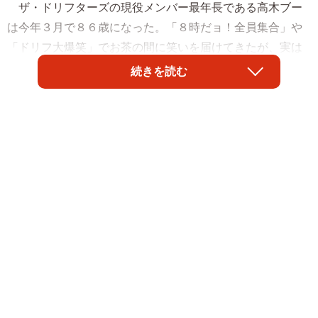
ザ・ドリフターズの現役メンバー最年長である高木ブー
は今年３月で８６歳になった。「８時だョ！全員集合」や
「ドリフ大爆笑」でお茶の間に笑いを届けてきたが、実は
手練（だ）れのミュージシャン。日本を代表するウクレレ
続きを読む
奏者の一人として国内外のファンに歌と演奏を届けてい
る。