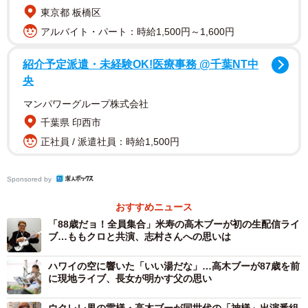
東京都 板橋区
2/5
アルバイト・パート：時給1,500円～1,600円
ハワイの老舗ジャズクラブ「ブルーノート・ハワイ」で日本人最高齢ラ
イブを敢行した高木ブー（２０１９年２月１１日）
紹介予定派遣・未経験OK!医療事務 @千葉NT中
央
中学３年時からウクレレ歴は約７０年。「ウクレレをや
マンパワーグループ株式会社
っていたことで、僕は今、ここにいられるのかなと自負し
千葉県 印西市
ています」。１９９０年代後半からアルバムを次々にリリ
正社員 / 派遣社員：時給1,500円
ース。吉田拓郎やホフディランなど世代を超えたミュージ
シャン、モーニング娘。や、ももいろクローバーＺなどア
Sponsored by
イドルともコラボした。
おすすめニュース
中央大学卒業後にプロのバンドマンとなり、東京五輪が
「88歳だョ！全員集合」米寿の高木ブーが初の生配信ライ
ブ…ももクロと共演、志村さんへの思いは
開催された６４年にドリフターズ加入。今年で５５周年
だ。緑色コスチュームの“雷様”は、ウクレレ奏者、そして舞
ハワイの空に響いた「いい湯だな」…高木ブーが87歳を前
台俳優と多才な人である。
に現地ライブ、長女が明かす父の思い