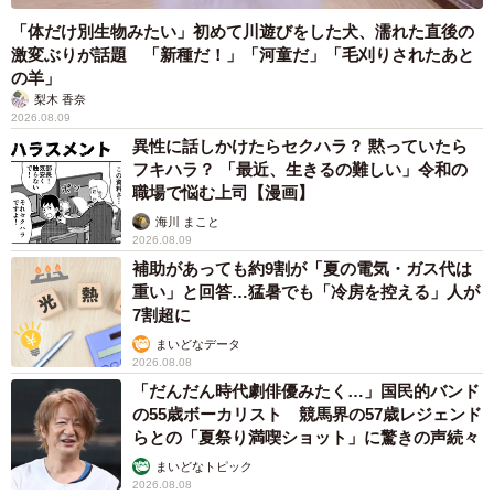
「体だけ別生物みたい」初めて川遊びをした犬、濡れた直後の
激変ぶりが話題 「新種だ！」「河童だ」「毛刈りされたあと
の羊」
梨木 香奈
2026.08.09
異性に話しかけたらセクハラ？ 黙っていたら
フキハラ？ 「最近、生きるの難しい」令和の
職場で悩む上司【漫画】
海川 まこと
2026.08.09
補助があっても約9割が「夏の電気・ガス代は
重い」と回答…猛暑でも「冷房を控える」人が
7割超に
まいどなデータ
2026.08.08
「だんだん時代劇俳優みたく…」国民的バンド
の55歳ボーカリスト 競馬界の57歳レジェンド
らとの「夏祭り満喫ショット」に驚きの声続々
まいどなトピック
2026.08.08