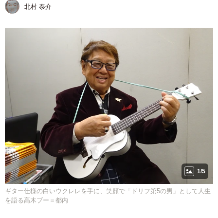
北村 泰介
1/5
ギター仕様の白いウクレレを手に、笑顔で「ドリフ第5の男」として人生
を語る高木ブー＝都内