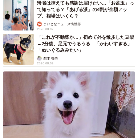
帰省は控えても感謝は届けたい…「お盆玉」っ
て知ってる？「あげる派」の4割が金額アッ
プ、相場はいくら？
まいどなニュース情報部
2026.08.09
「これが不動柴か…」初めて外を散歩した豆柴
→2分後、足元でうるうる 「かわいすぎる」
「ぬいぐるみみたい」
梨木 香奈
2026.08.09