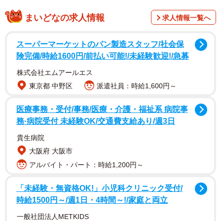
今年２月に老舗ジャズクラブ「ブルーノート・ハワイ」
まいどなの求人情報
求人情報一覧へ
で日本人ミュージシャン最高齢となる初ライブを行った。
サザンオールスターズの関口和之がプロデュースするイベ
スーパーマーケットのパン製造スタッフ/社会保
ント「ウクレレピクニック・イン・ハワイ」の一環として
険完備/時給1600円/前払い可能!/未経験歓迎!/急募
企画され、高木はハワイの人気バンドと共に出演。自作の
株式会社エムアールエス
「ブルーメモリー」など８曲を披露した。
東京都 中野区
派遣社員：時給1,600円～
医療事務・受付/事務/医療・介護・福祉系 病院事
務·病院受付 未経験OK/交通費支給あり/週3日
貴生病院
大阪府 大阪市
アルバイト・パート：時給1,200円～
「未経験・無資格OK!」小児科クリニック受付/
時給1500円～/週1日・4時間～!/家庭と両立
一般社団法人METKIDS