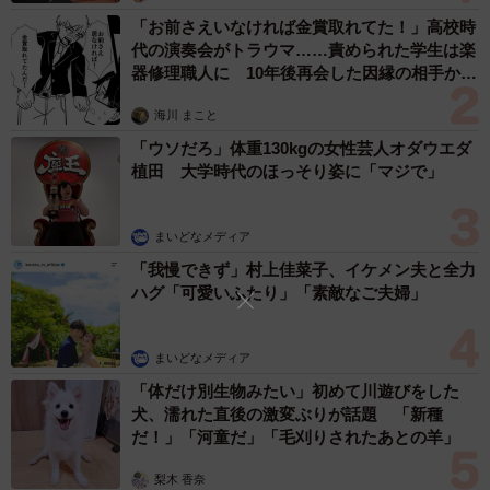
「お前さえいなければ金賞取れてた！」高校時
代の演奏会がトラウマ……責められた学生は楽
器修理職人に 10年後再会した因縁の相手から
思わぬ申し出【漫画】
海川 まこと
「ウソだろ」体重130kgの女性芸人オダウエダ
植田 大学時代のほっそり姿に「マジで」
まいどなメディア
「我慢できず」村上佳菜子、イケメン夫と全力
ハグ「可愛いふたり」「素敵なご夫婦」
まいどなメディア
「体だけ別生物みたい」初めて川遊びをした
犬、濡れた直後の激変ぶりが話題 「新種
だ！」「河童だ」「毛刈りされたあとの羊」
梨木 香奈