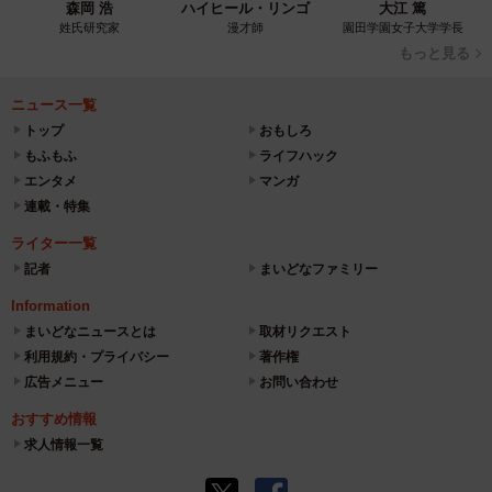
森岡 浩
ハイヒール・リンゴ
大江 篤
姓氏研究家
漫才師
園田学園女子大学学長
もっと見る
ニュース一覧
トップ
おもしろ
もふもふ
ライフハック
エンタメ
マンガ
連載・特集
ライター一覧
記者
まいどなファミリー
Information
まいどなニュースとは
取材リクエスト
利用規約・プライバシー
著作権
広告メニュー
お問い合わせ
おすすめ情報
求人情報一覧