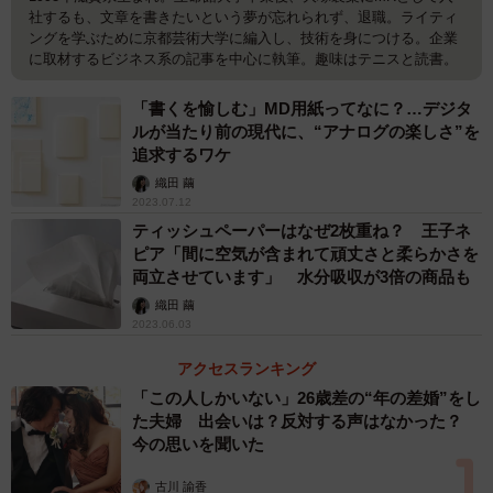
社するも、文章を書きたいという夢が忘れられず、退職。ライティ
ングを学ぶために京都芸術大学に編入し、技術を身につける。企業
に取材するビジネス系の記事を中心に執筆。趣味はテニスと読書。
「書くを愉しむ」MD用紙ってなに？…デジタ
ルが当たり前の現代に、“アナログの楽しさ”を
追求するワケ
織田 繭
2023.07.12
ティッシュペーパーはなぜ2枚重ね？ 王子ネ
ピア「間に空気が含まれて頑丈さと柔らかさを
両立させています」 水分吸収が3倍の商品も
織田 繭
2023.06.03
アクセスランキング
「この人しかいない」26歳差の“年の差婚”をし
た夫婦 出会いは？反対する声はなかった？
今の思いを聞いた
古川 諭香