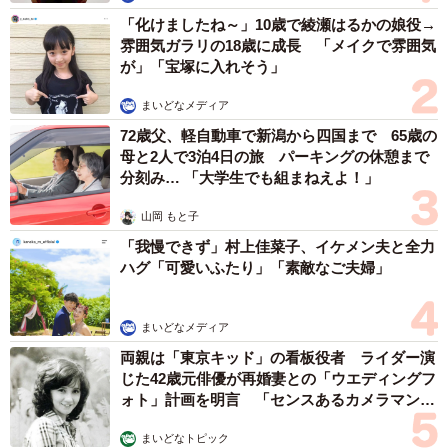
「化けましたね～」10歳で綾瀬はるかの娘役→
雰囲気ガラリの18歳に成長 「メイクで雰囲気
が」「宝塚に入れそう」
まいどなメディア
72歳父、軽自動車で新潟から四国まで 65歳の
母と2人で3泊4日の旅 パーキングの休憩まで
分刻み… 「大学生でも組まねえよ！」
山岡 もと子
「我慢できず」村上佳菜子、イケメン夫と全力
ハグ「可愛いふたり」「素敵なご夫婦」
まいどなメディア
両親は「東京キッド」の看板役者 ライダー演
じた42歳元俳優が再婚妻との「ウエディングフ
ォト」計画を明言 「センスあるカメラマン求
む」
まいどなトピック