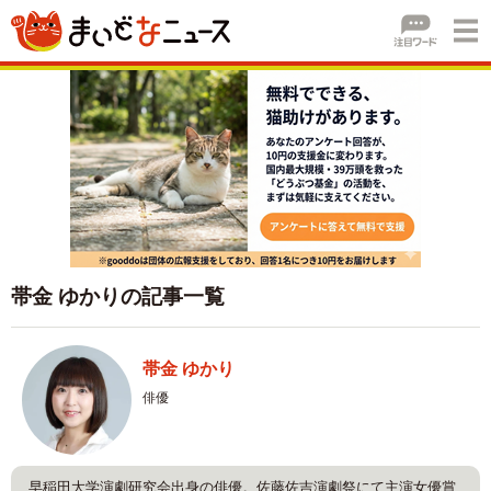
帯金 ゆかりの記事一覧
帯金 ゆかり
俳優
早稲田大学演劇研究会出身の俳優。佐藤佐吉演劇祭にて主演女優賞