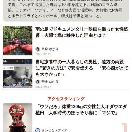
受賞。これまで出演した舞台は100本を超える。雑誌のコラム連
載、ラジオパーソナリティーなど多方面で活躍中。大好物はお寿司
とポテトフライとハイボール。特技は子供と遊ぶこと。
南の島でドキュメンタリー映画を撮った女性監
督 夫婦で島に移住した理由とは？
帯金 ゆかり
2022.02.10
自宅療養中の一人暮らしの男性、遠方の両親
に“驚きの方法”で安否伝える 「安心感がとて
も大きかった」
帯金 ゆかり
2021.09.17
アクセスランキング
「ウソだろ」体重130kgの女性芸人オダウエダ
植田 大学時代のほっそり姿に「マジで」
まいどなメディア