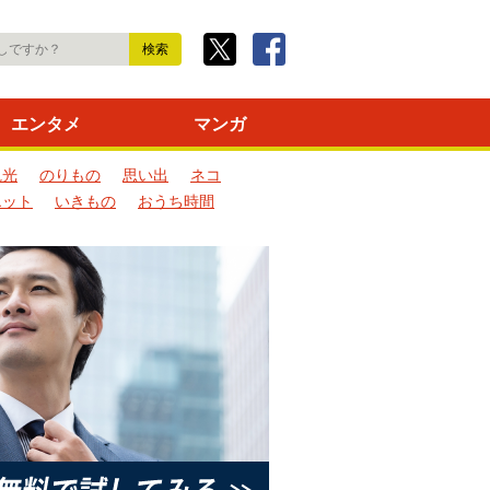
エンタメ
マンガ
観光
のりもの
思い出
ネコ
エット
いきもの
おうち時間