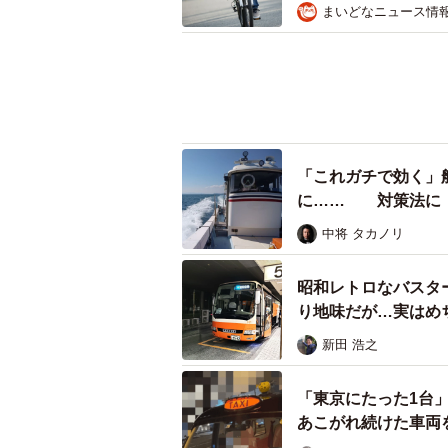
まいどなニュース情
「これガチで効く」
に…… 対策法に「
中将 タカノリ
昭和レトロなバスター
り地味だが…実はめ
新田 浩之
「東京にたった1台」
あこがれ続けた車両