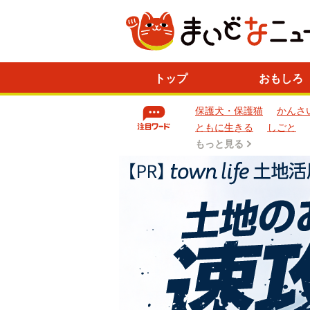
ニ
トップ
おもしろ
ュ
ー
保護犬・保護猫
かんさ
ス
一
ともに生きる
しごと
覧
もっと見る