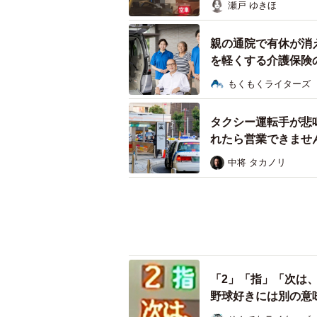
瀬戸 ゆきほ
親の通院で有休が消
を軽くする介護保険
もくもくライターズ
タクシー運転手が悲
れたら営業できませ
中将 タカノリ
「2」「指」「次は
野球好きには別の意