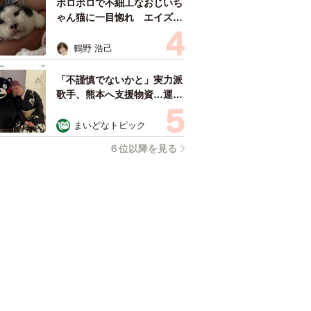
ボロボロで不細工なおじいち
ゃん猫に一目惚れ エイズだ
し手がかかるけど…おうちで
暮らすと「おじ猫」だって可
鶴野 浩己
愛くなったよ！
「不謹慎でないかと」実力派
歌手、熊本へ支援物資…運搬
トラックの車体デザインにた
めらい 「痛いほど伝わる」
まいどなトピック
「行動され立派」
６位以降を見る