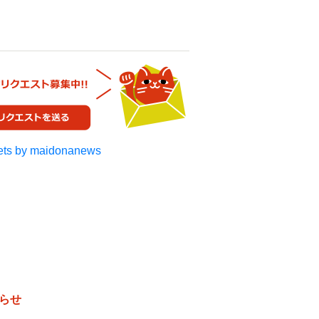
ts by maidonanews
らせ