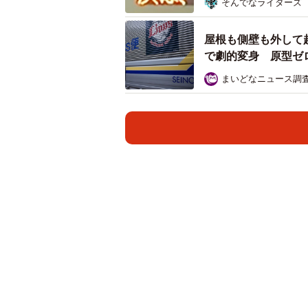
そんでなライターズ
屋根も側壁も外して
で劇的変身 原型ゼ
まいどなニュース調