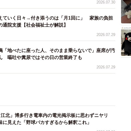
2026.07.30
えていく日々→付き添うのは「月1回に」 家族の負担
の通院支援【社会福祉士が解説】
2026.07.29
鳴「地べたに座った人、そのまま乗らないで」座席が汚
ん 嘔吐や糞尿ではその日の営業終了も
2026.07.29
、江北」博多行き電車内の電光掲示板に思わずニヤリ
味に見えた「野球バカすぎるから解釈これ」