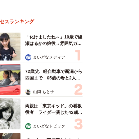
セスランキング
「化けましたね～」10歳で綾
瀬はるかの娘役→雰囲気ガラ
リの18歳に成長 「メイクで
雰囲気が」「宝塚に入れそ
まいどなメディア
う」
72歳父、軽自動車で新潟から
四国まで 65歳の母と2人で
3泊4日の旅 パーキングの休
憩まで分刻み… 「大学生で
山岡 もと子
も組まねえよ！」
両親は「東京キッド」の看板
役者 ライダー演じた42歳元
俳優が再婚妻との「ウエディ
ングフォト」計画を明言
まいどなトピック
「センスあるカメラマン求
む」