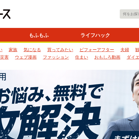
もふもふ
ライフハック
い
家族
気になる
買ってみたい
ビフォーアフター
夫婦
災害
ウェブ漫画
ファッション
住まい
おもしろ動画
ダイ