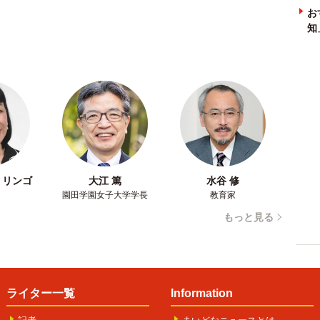
お
知
・リンゴ
大江 篤
水谷 修
園田学園女子大学学長
教育家
もっと見る
ライター一覧
Information