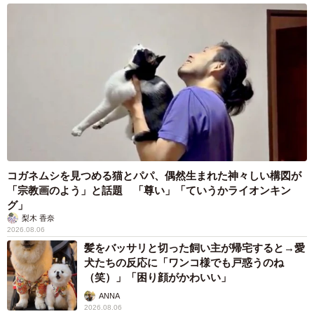
コガネムシを見つめる猫とパパ、偶然生まれた神々しい構図が
「宗教画のよう」と話題 「尊い」「ていうかライオンキン
グ」
梨木 香奈
2026.08.06
髪をバッサリと切った飼い主が帰宅すると→愛
犬たちの反応に「ワンコ様でも戸惑うのね
（笑）」「困り顔がかわいい」
ANNA
2026.08.06