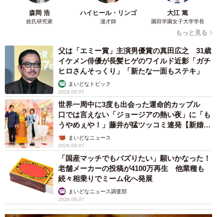
森岡 浩
ハイヒール・リンゴ
大江 篤
姓氏研究家
漫才師
園田学園女子大学学長
もっと見る
父は「エミー賞」主演男優賞の真田広之 31歳
イケメン俳優が長髪ヒゲのワイルド近影「ガチ
ヒロさんそっくり」「新たな一面もステキ」
まいどなトピック
2026.08.07
世界一周中に3度も出会った運命的カップル
口では言えない「ジョージアの熱い夜」に「も
うやめぇや！」藤井が猛ツッコミ連発【新婚さ
ん】
まいどなニュース
2026.08.07
「国産マッチでもバズりたい」願いかなった！
老舗メーカーの投稿が4100万再生 他業種も
続々相乗りでミーム化へ発展
まいどなニュース調査部
2026.08.07