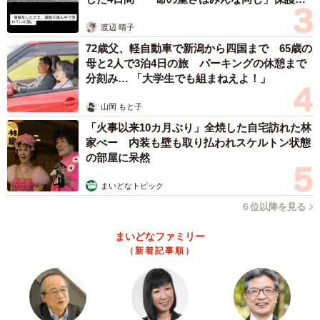
体代表の訴え
渡辺 晴子
72歳父、軽自動車で新潟から四国まで 65歳の
母と2人で3泊4日の旅 パーキングの休憩まで
分刻み… 「大学生でも組まねえよ！」
山岡 もと子
「火事以来10カ月ぶり」全焼した自宅訪れた林
家ぺー 内装も壁も取り払われスケルトン状態
の部屋に呆然
まいどなトピック
６位以降を見る
まいどなファミリー
（新着記事順）