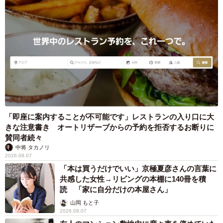
「即座に案内することが不可能です」レストランの入り口に大
きな注意書き オートリザーブからの予約を拒否するお断りに
賛同者続々
中将 タカノリ
2026.08.07
「本は買うだけでいい」京極夏彦さんの言葉に
共感した女性→リビングの本棚に140冊を積
読 「家に自分だけの本屋さん」
山岡 もと子
2026.08.07