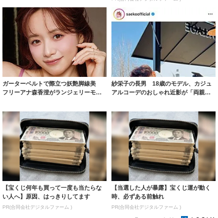
ガーターベルトで際立つ妖艶脚線美
紗栄子の長男 18歳のモデル、カジュ
フリーアナ森香澄がランジェリーモデ
アルコーデのおしゃれ近影が「両親の
ルに ｢PE...
いいとこ取...
【宝くじ何年も買って一度も当たらな
【当選した人が暴露】宝くじ運が動く
い人へ】原因、はっきりしてます
時、必ずある前触れ
PR(合同会社デジタルファーム )
PR(合同会社デジタルファーム )