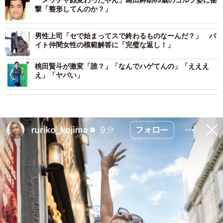
「メッチャ顔変わったやん」島田紳助69歳のゴルフ姿に衝
撃「整形してんのか？」
男性上司「セで始まってスで終わるものなーんだ？」 バ
イト仲間女性の模範解答に「完璧な返し！」
桃田賢斗が激変「誰？」「なんでハゲてんの」「えええ
え」「ヤバい」