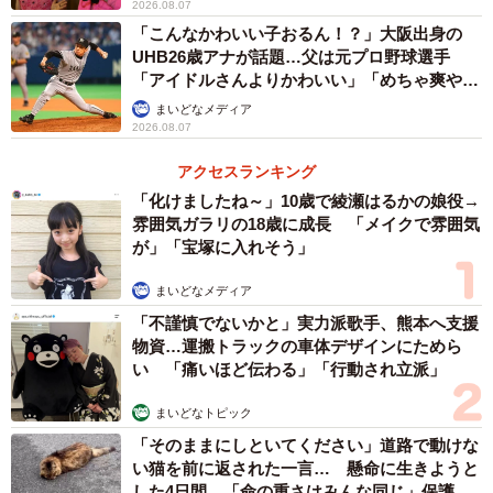
2026.08.07
「こんなかわいい子おるん！？」大阪出身の
UHB26歳アナが話題…父は元プロ野球選手
「アイドルさんよりかわいい」「めちゃ爽や
か」
まいどなメディア
2026.08.07
アクセスランキング
「化けましたね～」10歳で綾瀬はるかの娘役→
雰囲気ガラリの18歳に成長 「メイクで雰囲気
が」「宝塚に入れそう」
まいどなメディア
「不謹慎でないかと」実力派歌手、熊本へ支援
物資…運搬トラックの車体デザインにためら
い 「痛いほど伝わる」「行動され立派」
まいどなトピック
「そのままにしといてください」道路で動けな
い猫を前に返された一言… 懸命に生きようと
した4日間 「命の重さはみんな同じ」保護団