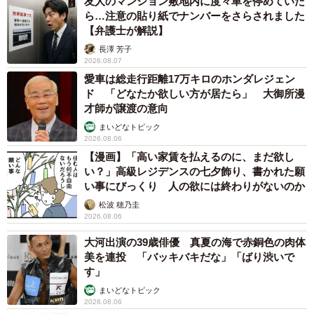
友人のマンション敷地内に度々車を停めていた
ら…注意の貼り紙でナンバーをさらされました
【弁護士が解説】
長澤 芳子
2026.08.07
愛車は総走行距離17万キロのホンダレジェン
ド 「どなたか欲しい方が居たら」 大御所漫
才師が譲渡の意向
まいどなトピック
2026.08.06
【漫画】「高い家賃を払えるのに、まだ欲し
い？」高級レジデンスの七夕飾り、書かれた願
い事にびっくり 人の欲には終わりがないのか
松波 穂乃圭
2026.08.06
大河出演の39歳俳優 真夏の海で赤銅色の肉体
美を連投 「バッキバキだな」「ばり渋いで
す」
まいどなトピック
2026.08.06