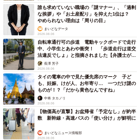
誰も求めていない職場の「謎マナー」、「過剰
な挨拶」や「お土産配り」を抑えた1位は？
やめられない理由は「周りの目」
まいどなデータ
2026.08.06
自転車通行可の歩道 電動キックボードで走行
中、小学生とあわや衝突！ 「歩道走行は道交
法違反でしょ」と指摘されました【弁護士が解
説】
長澤 芳子
2026.08.06
タイの電車の中で見た優先席のマーク 子ど
も、妊娠、けが人、お年寄り… 一つだけ謎の
ものが！？「だから黄色なんですね」
中将 タカノリ
2026.08.06
【物価高が直撃】お盆帰省「予定なし」が約半
数 新幹線・高速バスの「使い分け」が鮮明に
まいどなニュース情報部
2026.08.06