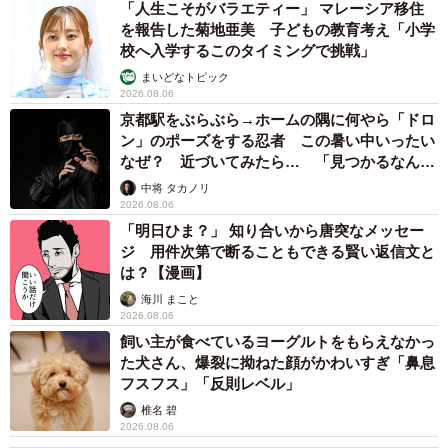
「人生こそがバラエティー」 マレーシア移住
を報告した菊地亜美 子どもの教育考え「小学
校へ入学するこのタイミングで挑戦」
まいどなトピック
2026.08.06
京都駅をぶらぶら→ホームの隅に何やら「ドロ
ン」のポーズをする忍者 この暑い中いったい
なぜ？ 近づいてみたら… 「見つかるなんて
未熟」
中将 タカノリ
2026.08.06
「明日ひま？」 知り合いから唐突なメッセー
ジ 用件次第で断ることもできる賢い返信文と
は？【漫画】
海川 まこと
2026.08.06
飼い主が食べているヨーグルトをもらえなかっ
た犬さん、爆裂に拗ねた顔がかわいすぎ「鼻息
フスフス」「反則レベル」
椎名 碧
2026.08.06