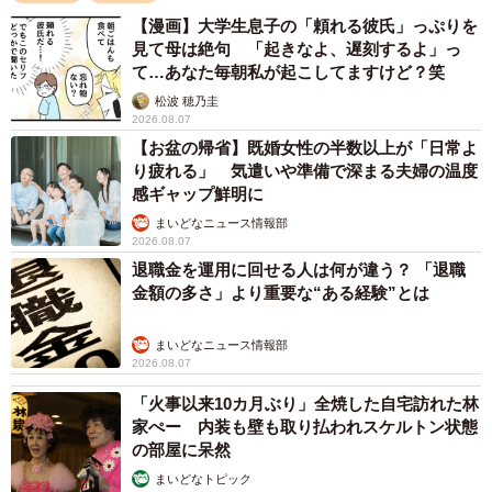
【漫画】大学生息子の「頼れる彼氏」っぷりを
見て母は絶句 「起きなよ、遅刻するよ」っ
て…あなた毎朝私が起こしてますけど？笑
松波 穂乃圭
2026.08.07
【お盆の帰省】既婚女性の半数以上が「日常よ
り疲れる」 気遣いや準備で深まる夫婦の温度
感ギャップ鮮明に
まいどなニュース情報部
2026.08.07
退職金を運用に回せる人は何が違う？ 「退職
金額の多さ」より重要な“ある経験”とは
まいどなニュース情報部
2026.08.07
「火事以来10カ月ぶり」全焼した自宅訪れた林
家ぺー 内装も壁も取り払われスケルトン状態
の部屋に呆然
まいどなトピック