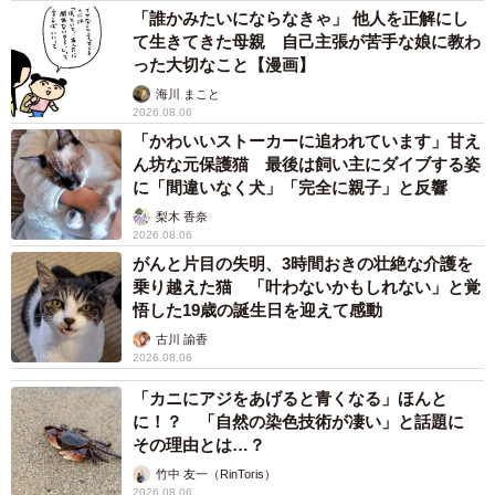
「誰かみたいにならなきゃ」 他人を正解にし
て生きてきた母親 自己主張が苦手な娘に教わ
った大切なこと【漫画】
海川 まこと
2026.08.06
「かわいいストーカーに追われています」甘え
ん坊な元保護猫 最後は飼い主にダイブする姿
に「間違いなく犬」「完全に親子」と反響
梨木 香奈
2026.08.06
がんと片目の失明、3時間おきの壮絶な介護を
乗り越えた猫 「叶わないかもしれない」と覚
悟した19歳の誕生日を迎えて感動
古川 諭香
2026.08.06
「カニにアジをあげると青くなる」ほんと
に！？ 「自然の染色技術が凄い」と話題に
その理由とは…？
竹中 友一（RinToris）
2026.08.06