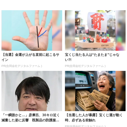
【当選】金運が上がる直前に起こるサ
宝くじ当たる人は“たまたま”じゃな
イン
い?!
PR(合同会社デジタルファーム )
PR(合同会社デジタルファーム )
「一瞬誰かと…」彦摩呂、30キロ近く
【当選した人が暴露】宝くじ運が動く
減量した姿に反響 既製品の防護服が
時、必ずある前触れ
着られると...
PR(合同会社デジタルファーム )