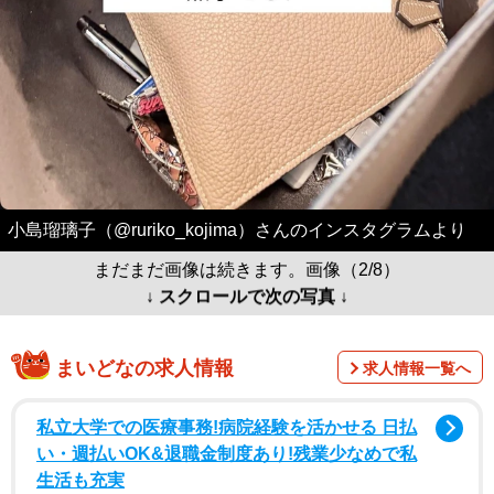
小島瑠璃子（@ruriko_kojima）さんのインスタグラムより
まだまだ画像は続きます。画像（2/8）
↓ スクロールで次の写真 ↓
まいどなの求人情報
求人情報一覧へ
私立大学での医療事務!病院経験を活かせる 日払
い・週払いOK&退職金制度あり!残業少なめで私
生活も充実