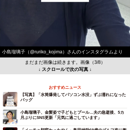
小島瑠璃子（@ruriko_kojima）さんのインスタグラムより
まだまだ画像は続きます。画像（3/8）
↓ スクロールで次の写真 ↓
おすすめニュース
【写真】「水筒爆発してパソコン水没」ずぶ濡れになった
バッグ
小島瑠璃子、金髪姿で子どもとプール…夫の急逝後、5カ
月ぶりにSNS更新「元気に過ごしています」