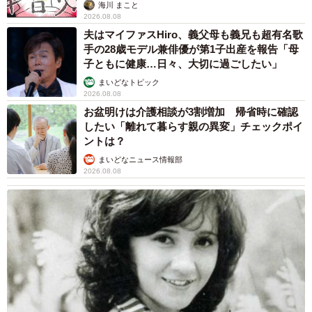
海川 まこと
2026.08.08
夫はマイファスHiro、義父母も義兄も超有名歌
手の28歳モデル兼俳優が第1子出産を報告「母
子ともに健康…日々、大切に過ごしたい」
まいどなトピック
2026.08.08
お盆明けは介護相談が3割増加 帰省時に確認
したい「離れて暮らす親の異変」チェックポイ
ントは？
まいどなニュース情報部
2026.08.08