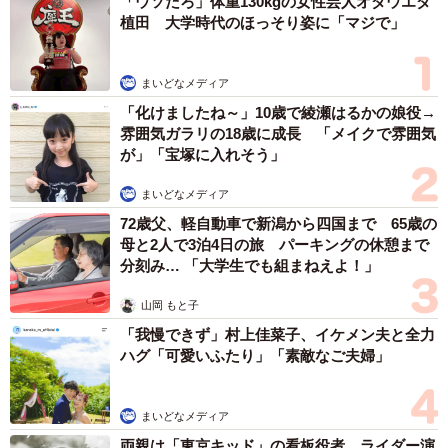
「ウソだろ」体重130kgの女性芸人オダウエダ
植田 大学時代のほっそり姿に「マジで」
まいどなメディア
「化けましたね～」10歳で綾瀬はるかの娘役→
雰囲気ガラリの18歳に成長 「メイクで雰囲気
が」「宝塚に入れそう」
まいどなメディア
72歳父、軽自動車で新潟から四国まで 65歳の
母と2人で3泊4日の旅 パーキングの休憩まで
分刻み… 「大学生でも組まねえよ！」
山岡 もと子
「我慢できず」村上佳菜子、イケメン夫と全力
ハグ「可愛いふたり」「素敵なご夫婦」
まいどなメディア
両親は「東京キッド」の看板役者 ライダー演