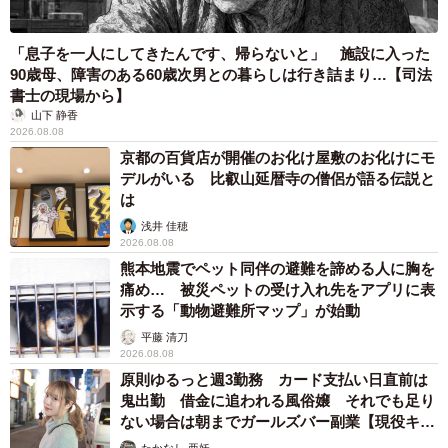
「息子を一人にしてきたんです、帰らないと」 施設に入った
90歳母、障害のある60歳次男との暮らしは行き詰まり…【司法
書士の現場から】
山下 静香
2026.08.08
京都の百貨店が開催のお化け屋敷のお化けにモ
デルがいる 比叡山延暦寺の僧侶が語る伝説と
は
浅井 佳穂
2026.08.08
熊本地震でペット同伴の避難を諦める人に胸を
痛め… 被災ペットの受け入れ先をアプリに表
示する「動物避難所マップ」が始動
平藤 清刀
2026.08.08
原則ゆるっと週3勤務 カード支払い日直前は
鬼出勤 借金に追われる風俗嬢 それでも足り
ない場合は朝までガールズバー副業【現役キャ
ストに取材】
たかなし 亜妖