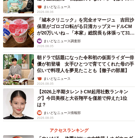
屋】
まいどなニュース
2026.08.06
「城本クリニック」を完全オマージュ 吉田沙
保里がゴロゴロ転がる日清カップヌードルCM
が20万いいね→「本家」総院長も体張って31万
いいね
まいどなニュース調査部
2026.08.05
朝ドラで話題になった令和初の仮面ライダー俳
優が初登場 女手ひとつで育ててくれた母の手
伝いで料理人を夢見たことも【徹子の部屋】
まいどなニュース
2026.08.05
【2026上半期タレントCM起用社数ランキン
グ】今田美桜と大谷翔平を僅差で抑えた1位
は？
まいどなニュース情報部
2026.08.05
アクセスランキング