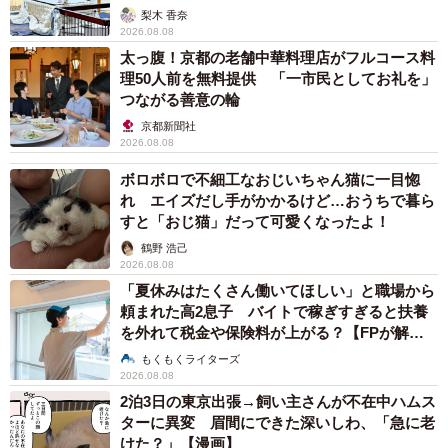
梨木 香奈
2026.08.08
太っ腹！京都の老舗中華料理店がフルコース料
理50人前を無料提供 「一市民としてお礼を」
つながる善意の輪
京都新聞社
2026.08.08
ボロボロで不細工なおじいちゃん猫に一目惚
れ エイズだし手がかかるけど…おうちで暮ら
すと「おじ猫」だって可愛くなったよ！
鶴野 浩己
2026.08.08
「夏休みはたくさん働いてほしい」と職場から
頼まれた高2息子 バイトで稼ぎすぎると扶養
を外れて税金や保険料が上がる？【FPが解
説】
もくもくライターズ
2026.08.08
2泊3日の東京出張→飼い主さんが不在中ハムス
ターに異変 眉間にできた深いしわ、「急に老
けた？」【漫画】