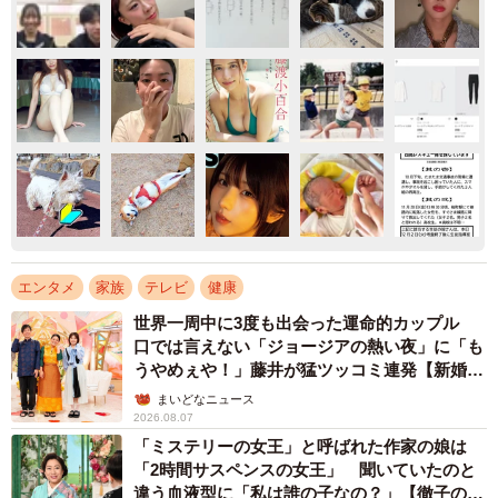
エンタメ
家族
テレビ
健康
世界一周中に3度も出会った運命的カップル
口では言えない「ジョージアの熱い夜」に「も
うやめぇや！」藤井が猛ツッコミ連発【新婚さ
ん】
まいどなニュース
2026.08.07
「ミステリーの女王」と呼ばれた作家の娘は
「2時間サスペンスの女王」 聞いていたのと
違う血液型に「私は誰の子なの？」【徹子の部