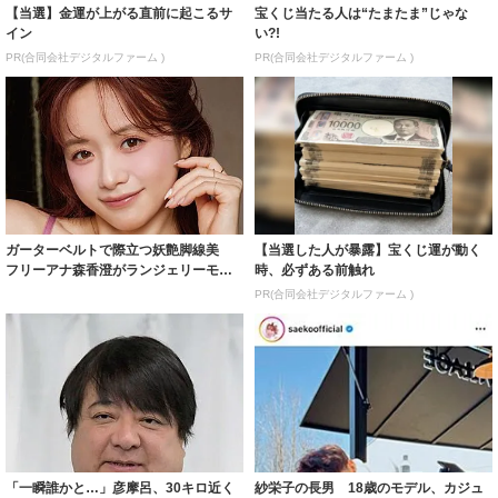
【当選】金運が上がる直前に起こるサ
宝くじ当たる人は“たまたま”じゃな
イン
い?!
PR(合同会社デジタルファーム )
PR(合同会社デジタルファーム )
ガーターベルトで際立つ妖艶脚線美
【当選した人が暴露】宝くじ運が動く
フリーアナ森香澄がランジェリーモデ
時、必ずある前触れ
ルに ｢PE...
PR(合同会社デジタルファーム )
「一瞬誰かと…」彦摩呂、30キロ近く
紗栄子の長男 18歳のモデル、カジュ