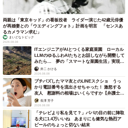
両親は「東京キッド」の看板役者 ライダー演じた42歳元俳優
が再婚妻との「ウエディングフォト」計画を明言 「センスあ
るカメラマン求む」
まいどなトピック
2026.08.08
ITエンジニアがAIとつくる家庭菜園 ローカル
LLMのゆるふわAIたちとお話しながら開墾して
みたら… 夢の「スマートな菜園生活」実現な
るか
井二 かける
2026.08.08
プチバズしたママ友とのLINEスクショ うっ
かり電話番号を流出させちゃった！ 激怒する
友人 慰謝料の相場はいくらですか【弁護士が
解説】
長澤 芳子
2026.08.08
「テレビより私を見て？」パパの目の前に陣取
る犬に1.4万いいね あまりにも健気な熱烈ア
ピールのちょっと切ない結末