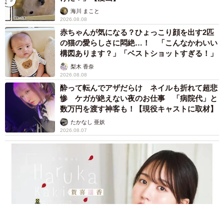
海川 まこと
2026.08.08
赤ちゃんが気になる？ひょっこり顔を出す2匹
の猫の愛らしさに悶絶…！ 「こんなかわいい
構図あります？」「ベストショットすぎる！」
梨木 香奈
2026.08.08
酔って転んでアザだらけ ネイルも折れて超悲
惨 ケガが絶えない夜のお仕事 「病院代」と
数万円を渡す神客も！【現役キャストに取材】
たかなし 亜妖
2026.08.07