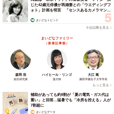
じた42歳元俳優が再婚妻との「ウエディングフ
ォト」計画を明言 「センスあるカメラマン求
む」
まいどなトピック
６位以降を見る
まいどなファミリー
（新着記事順）
森岡 浩
ハイヒール・リンゴ
大江 篤
姓氏研究家
漫才師
園田学園女子大学学長
もっと見る
補助があっても約9割が「夏の電気・ガス代は
重い」と回答…猛暑でも「冷房を控える」人が
7割超に
まいどなデータ