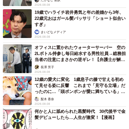
2026.08.08
19歳でハライチ岩井勇気と年の差婚から3年、
22歳元おはガール髪バッサリ「ショート似合い
すぎ」
まいどなメディア
2026.08.08
オフィスに置かれたウォーターサーバー 空の
2Lボトル持参し毎日給水する男性社員→総務担
当者の注意にまさかの逆ギレ！【弁護士が解
説】
長澤 芳子
2026.08.08
12歳の愛犬に変化 1歳息子の膝で甘える初め
て見せる姿に反響 これまで「見守る立場」だ
ったのに…「頭ポンポンが愛に満ちている」
「尊…」
梨木 香奈
2026.08.08
何かと人に舐められた黒髪時代 30代後半で金
髪デビューしたら…人生が激変！【漫画】