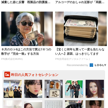
減量した姿に反響 既製品の防護服が
アルコーデのおしゃれ近影が「両親の
着られると...
いいとこ取...
８月のロト6はこの方法で買え!!６つの
【宝くじ何年も買って一度も当たらな
数字が『完全一致』する方法
い人へ】原因、はっきりしてます
PR(株式会社MURA)
PR(合同会社デジタルファーム )
Recommended by
昨日の人気フォトセレクション