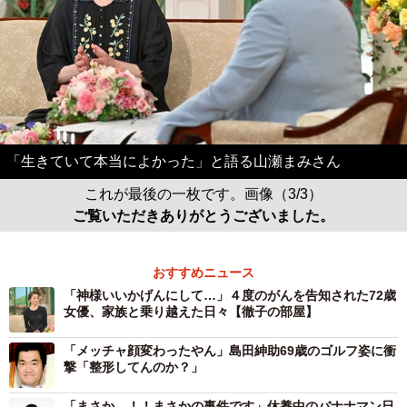
「生きていて本当によかった」と語る山瀬まみさん
これが最後の一枚です。画像（3/3）
ご覧いただきありがとうございました。
おすすめニュース
「神様いいかげんにして…」４度のがんを告知された72歳
女優、家族と乗り越えた日々【徹子の部屋】
「メッチャ顔変わったやん」島田紳助69歳のゴルフ姿に衝
撃「整形してんのか？」
「まさか…！！まさかの事件です」休養中のバナナマン日