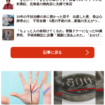
村勇紀、北海道の焼肉店に夫婦で来店
10年の不妊治療の末に授かった双子 出産した夜、母は心
肺停止に 子宮全摘・5度の手術の末…家族の支えがつな
いだ“奇跡”
「ちょっと人の命助けてくるわ」骨髄ドナーになった50歳
男性、 手術体験記に反響「感謝に涙あふれた」「おかげで
命永らえてる」
記事に戻る