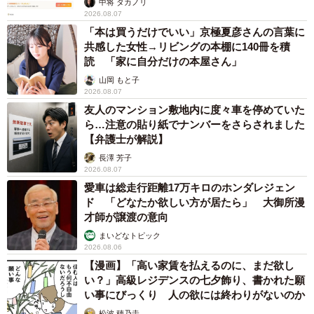
中将 タカノリ
2026.08.07
「本は買うだけでいい」京極夏彦さんの言葉に
共感した女性→リビングの本棚に140冊を積
読 「家に自分だけの本屋さん」
山岡 もと子
2026.08.07
友人のマンション敷地内に度々車を停めていた
ら…注意の貼り紙でナンバーをさらされました
【弁護士が解説】
長澤 芳子
2026.08.07
愛車は総走行距離17万キロのホンダレジェン
ド 「どなたか欲しい方が居たら」 大御所漫
才師が譲渡の意向
まいどなトピック
2026.08.06
【漫画】「高い家賃を払えるのに、まだ欲し
い？」高級レジデンスの七夕飾り、書かれた願
い事にびっくり 人の欲には終わりがないのか
松波 穂乃圭