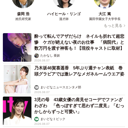
森岡 浩
ハイヒール・リンゴ
大江 篤
姓氏研究家
漫才師
園田学園女子大学学長
もっと見る
酔って転んでアザだらけ ネイルも折れて超悲
惨 ケガが絶えない夜のお仕事 「病院代」と
数万円を渡す神客も！【現役キャストに取材】
たかなし 亜妖
2026.08.07
乃木坂46賀喜遥香 5年ぶり週チャン表紙 巻
頭グラビアでは激レアなメガネルームウエア姿
まいどなニュースエンタメ部
2026.08.07
3児の母 43歳女優の肩見せコーデでファンざ
わざわ 「色っぽすぎて思わず二度見」「むっ
かしからずっと可愛い」
まいどなトピック
2026.08.07