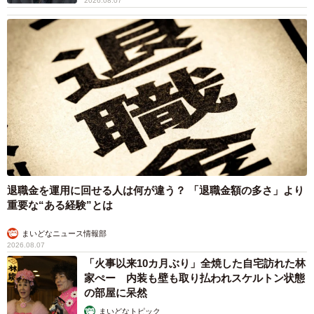
2026.08.07
退職金を運用に回せる人は何が違う？ 「退職金額の多さ」より
重要な“ある経験”とは
まいどなニュース情報部
2026.08.07
「火事以来10カ月ぶり」全焼した自宅訪れた林
家ぺー 内装も壁も取り払われスケルトン状態
の部屋に呆然
まいどなトピック