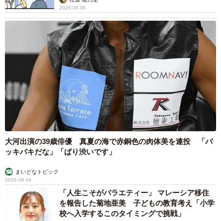
2026.08.06
大河出演の39歳俳優 真夏の海で赤銅色の肉体美を連投 「バ
ッキバキだな」「ばり渋いです」
まいどなトピック
2026.08.06
「人生こそがバラエティー」 マレーシア移住
を報告した菊地亜美 子どもの教育考え「小学
校へ入学するこのタイミングで挑戦」