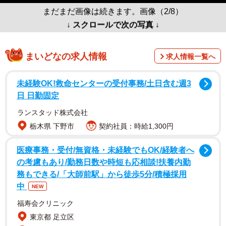
まだまだ画像は続きます。画像（2/8）
↓ スクロールで次の写真 ↓
まいどなの求人情報
求人情報一覧へ
未経験OK!救命センターの受付事務/土日含む週3
日 日勤固定
ランスタッド株式会社
栃木県 下野市
契約社員：時給1,300円
医療事務・受付/無資格・未経験でもOK/経験者へ
の考慮もあり/勤務日数や時短も応相談!扶養内勤
務もできる/「大師前駅」から徒歩5分/積極採用
中
NEW
福寿会クリニック
東京都 足立区