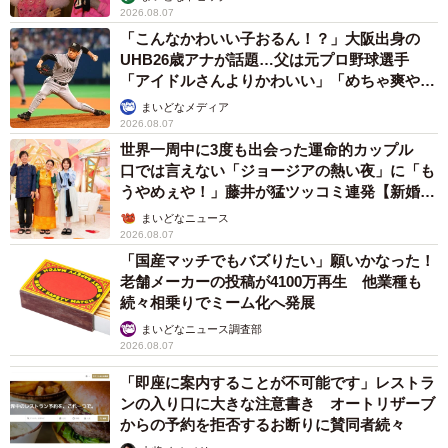
2026.08.07
「こんなかわいい子おるん！？」大阪出身の
UHB26歳アナが話題…父は元プロ野球選手
「アイドルさんよりかわいい」「めちゃ爽や
か」
まいどなメディア
2026.08.07
世界一周中に3度も出会った運命的カップル
口では言えない「ジョージアの熱い夜」に「も
うやめぇや！」藤井が猛ツッコミ連発【新婚さ
ん】
まいどなニュース
2026.08.07
「国産マッチでもバズりたい」願いかなった！
老舗メーカーの投稿が4100万再生 他業種も
続々相乗りでミーム化へ発展
まいどなニュース調査部
2026.08.07
「即座に案内することが不可能です」レストラ
ンの入り口に大きな注意書き オートリザーブ
からの予約を拒否するお断りに賛同者続々