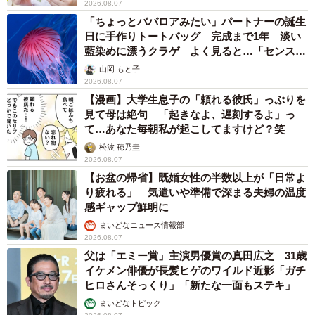
2026.08.07
「ちょっとババロアみたい」パートナーの誕生
日に手作りトートバッグ 完成まで1年 淡い
藍染めに漂うクラゲ よく見ると…「センスす
ごい」
山岡 もと子
2026.08.07
【漫画】大学生息子の「頼れる彼氏」っぷりを
見て母は絶句 「起きなよ、遅刻するよ」っ
て…あなた毎朝私が起こしてますけど？笑
松波 穂乃圭
2026.08.07
【お盆の帰省】既婚女性の半数以上が「日常よ
り疲れる」 気遣いや準備で深まる夫婦の温度
感ギャップ鮮明に
まいどなニュース情報部
2026.08.07
父は「エミー賞」主演男優賞の真田広之 31歳
イケメン俳優が長髪ヒゲのワイルド近影「ガチ
ヒロさんそっくり」「新たな一面もステキ」
まいどなトピック