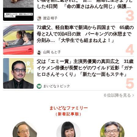
した4日間 「命の重さはみんな同じ」保護団
体代表の訴え
渡辺 晴子
72歳父、軽自動車で新潟から四国まで 65歳の
母と2人で3泊4日の旅 パーキングの休憩まで
分刻み… 「大学生でも組まねえよ！」
山岡 もと子
父は「エミー賞」主演男優賞の真田広之 31歳
イケメン俳優が長髪ヒゲのワイルド近影「ガチ
ヒロさんそっくり」「新たな一面もステキ」
まいどなトピック
６位以降を見る
まいどなファミリー
（新着記事順）