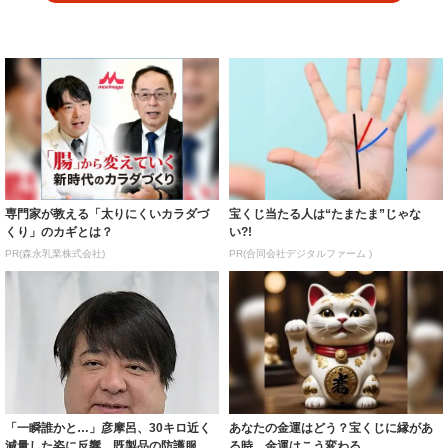
専門家が教える「太りにくいカラダづ
宝くじ当たる人は“たまたま”じゃな
くり」のカギとは？
い?!
PR(森永乳業株式会社)
PR(合同会社デジタルファーム )
「一瞬誰かと…」彦摩呂、30キロ近く
あなたの金運はどう？宝くじに縁があ
減量した姿に反響 既製品の防護服が
る時、金運はこう変わる