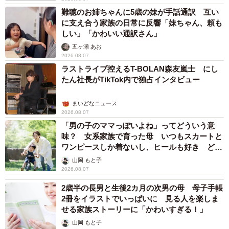
難聴のお姉ちゃんに5歳の妹が手話通訳 互い
に支え合う家族の日常に反響「妹ちゃん、頼も
しい」「かわいい通訳さん」
五ヶ瀬 あお
2026.08.07
ラストライブ控えるT-BOLAN森友嵐士 にし
たん社長がTikTok内で独占インタビュー
まいどなニュース
2026.08.07
「男の子のママっぽいよね」ってどういう意
味？ 女系家族で育った母 いつもスカートと
ワンピースしか着ないし、ヒールも好き どの
へんが…
山岡 もと子
2026.08.07
2歳半の長男と生後2カ月の次男の母 母子手帳
2冊をイラストでいっぱいに 見る人を楽しま
せる家族ストーリーに「かわいすぎる！」
山岡 もと子