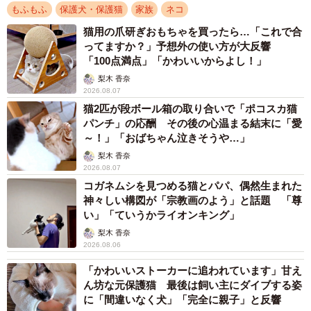
もふもふ
保護犬・保護猫
家族
ネコ
猫用の爪研ぎおもちゃを買ったら…「これで合
ってますか？」予想外の使い方が大反響
「100点満点」「かわいいからよし！」
梨木 香奈
2026.08.07
猫2匹が段ボール箱の取り合いで「ポコスカ猫
パンチ」の応酬 その後の心温まる結末に「愛
～！」「おばちゃん泣きそうや…」
梨木 香奈
2026.08.07
コガネムシを見つめる猫とパパ、偶然生まれた
神々しい構図が「宗教画のよう」と話題 「尊
い」「ていうかライオンキング」
梨木 香奈
2026.08.06
「かわいいストーカーに追われています」甘え
ん坊な元保護猫 最後は飼い主にダイブする姿
に「間違いなく犬」「完全に親子」と反響