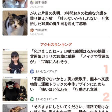
梨木 香奈
2026.08.06
がんと片目の失明、3時間おきの壮絶な介護を
乗り越えた猫 「叶わないかもしれない」と覚
悟した19歳の誕生日を迎えて感動
古川 諭香
2026.08.06
アクセスランキング
「化けましたね～」10歳で綾瀬はるかの娘役→
雰囲気ガラリの18歳に成長 「メイクで雰囲気
が」「宝塚に入れそう」
まいどなメディア
「不謹慎でないかと」実力派歌手、熊本へ支援
物資…運搬トラックの車体デザインにためら
い 「痛いほど伝わる」「行動され立派」
まいどなトピック
「そのままにしといてください」道路で動けな
い猫を前に返された一言… 懸命に生きようと