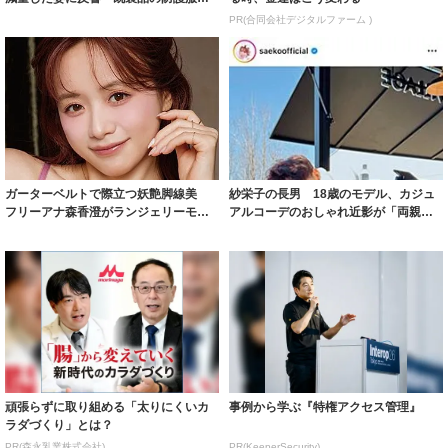
着られると...
PR(合同会社デジタルファーム )
ガーターベルトで際立つ妖艶脚線美
紗栄子の長男 18歳のモデル、カジュ
フリーアナ森香澄がランジェリーモデ
アルコーデのおしゃれ近影が「両親の
ルに ｢PE...
いいとこ取...
頑張らずに取り組める「太りにくいカ
事例から学ぶ『特権アクセス管理』
ラダづくり」とは？
PR(森永乳業株式会社)
PR(KeeperSecurity)