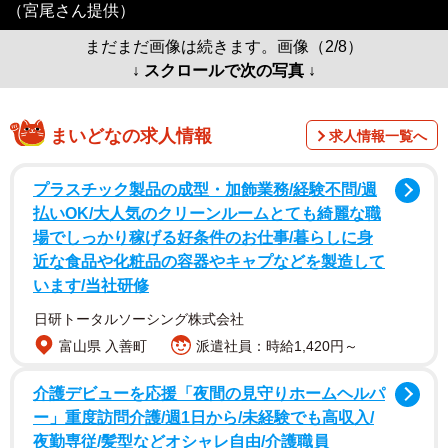
（宮尾さん提供）
まだまだ画像は続きます。画像（2/8）
↓ スクロールで次の写真 ↓
まいどなの求人情報
求人情報一覧へ
プラスチック製品の成型・加飾業務/経験不問/週
払いOK/大人気のクリーンルームとても綺麗な職
場でしっかり稼げる好条件のお仕事/暮らしに身
近な食品や化粧品の容器やキャプなどを製造して
います/当社研修
日研トータルソーシング株式会社
富山県 入善町
派遣社員：時給1,420円～
介護デビューを応援「夜間の見守りホームヘルパ
ー」重度訪問介護/週1日から/未経験でも高収入/
夜勤専従/髪型などオシャレ自由/介護職員