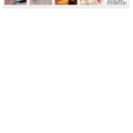
もふもふ
保護犬・保護猫
家族
ネコ
猫用の爪研ぎおもちゃを買ったら…「これで合
ってますか？」予想外の使い方が大反響
「100点満点」「かわいいからよし！」
梨木 香奈
2026.08.07
猫2匹が段ボール箱の取り合いで「ポコスカ猫
パンチ」の応酬 その後の心温まる結末に「愛
～！」「おばちゃん泣きそうや…」
梨木 香奈
2026.08.07
コガネムシを見つめる猫とパパ、偶然生まれた
神々しい構図が「宗教画のよう」と話題 「尊
い」「ていうかライオンキング」
梨木 香奈
2026.08.06
「かわいいストーカーに追われています」甘え