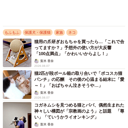
ん坊な元保護猫 最後は飼い主にダイブする姿
に「間違いなく犬」「完全に親子」と反響
梨木 香奈
2026.08.06
がんと片目の失明、3時間おきの壮絶な介護を
乗り越えた猫 「叶わないかもしれない」と覚
悟した19歳の誕生日を迎えて感動
古川 諭香
2026.08.06
アクセスランキング
「化けましたね～」10歳で綾瀬はるかの娘役→
雰囲気ガラリの18歳に成長 「メイクで雰囲気
が」「宝塚に入れそう」
まいどなメディア
「不謹慎でないかと」実力派歌手、熊本へ支援
物資…運搬トラックの車体デザインにためら
い 「痛いほど伝わる」「行動され立派」
まいどなトピック