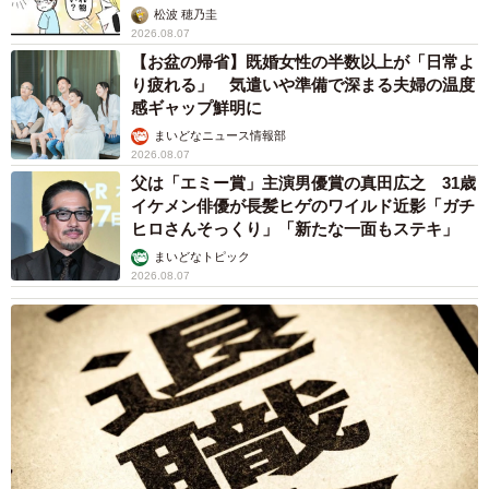
ンの入り口に大きな注意書き オートリザーブ
からの予約を拒否するお断りに賛同者続々
中将 タカノリ
2026.08.07
「本は買うだけでいい」京極夏彦さんの言葉に
共感した女性→リビングの本棚に140冊を積
読 「家に自分だけの本屋さん」
山岡 もと子
2026.08.07
友人のマンション敷地内に度々車を停めていた
ら…注意の貼り紙でナンバーをさらされました
【弁護士が解説】
長澤 芳子
2026.08.07
愛車は総走行距離17万キロのホンダレジェン
ド 「どなたか欲しい方が居たら」 大御所漫
才師が譲渡の意向
まいどなトピック
2026.08.06
【漫画】「高い家賃を払えるのに、まだ欲し
い？」高級レジデンスの七夕飾り、書かれた願