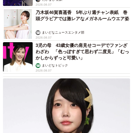
せる家族ストーリーに「かわいすぎる！」
山岡 もと子
2026.08.07
「ちょっとババロアみたい」パートナーの誕生
日に手作りトートバッグ 完成まで1年 淡い
藍染めに漂うクラゲ よく見ると…「センスす
ごい」
山岡 もと子
2026.08.07
【漫画】大学生息子の「頼れる彼氏」っぷりを
見て母は絶句 「起きなよ、遅刻するよ」っ
て…あなた毎朝私が起こしてますけど？笑
松波 穂乃圭
2026.08.07
【お盆の帰省】既婚女性の半数以上が「日常よ
り疲れる」 気遣いや準備で深まる夫婦の温度
感ギャップ鮮明に
まいどなニュース情報部
2026.08.07
父は「エミー賞」主演男優賞の真田広之 31歳
イケメン俳優が長髪ヒゲのワイルド近影「ガチ