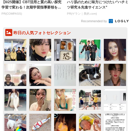
【8/25開催】CBT活用と質の高い探究
ハリ肌のために味方につけたい“ハチミ
学習で変わる！次期学習指導要領を見
ツ研究＆先進サイエンス”
据えた...
PR(COMPASS)
PR(ゲラン｜美的.com)
Recommended by
昨日の人気フォトセレクション