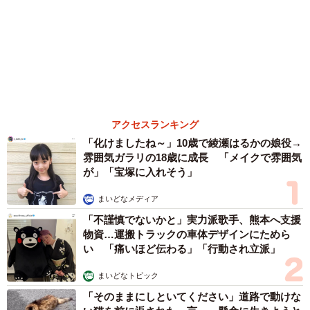
森岡 浩
ハイヒール・リンゴ
大江 篤
姓氏研究家
漫才師
園田学園女子大学学長
もっと見る
酔って転んでアザだらけ ネイルも折れて超悲
惨 ケガが絶えない夜のお仕事 「病院代」と
数万円を渡す神客も！【現役キャストに取材】
たかなし 亜妖
2026.08.07
乃木坂46賀喜遥香 5年ぶり週チャン表紙 巻
頭グラビアでは激レアなメガネルームウエア姿
まいどなニュースエンタメ部
2026.08.07
3児の母 43歳女優の肩見せコーデでファンざ
わざわ 「色っぽすぎて思わず二度見」「むっ
かしからずっと可愛い」