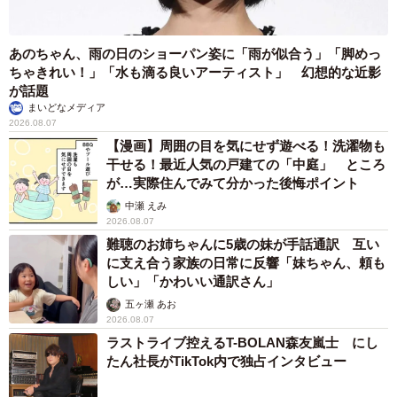
ヒロさんそっくり」「新たな一面もステキ」
まいどなトピック
2026.08.07
退職金を運用に回せる人は何が違う？ 「退職金額の多さ」より
重要な“ある経験”とは
まいどなニュース情報部
2026.08.07
「火事以来10カ月ぶり」全焼した自宅訪れた林
家ぺー 内装も壁も取り払われスケルトン状態