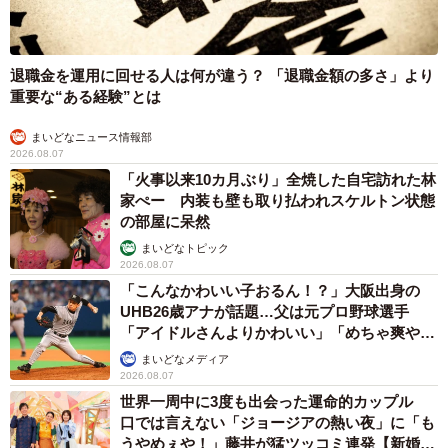
い事にびっくり 人の欲には終わりがないのか
松波 穂乃圭
2026.08.06
大河出演の39歳俳優 真夏の海で赤銅色の肉体美を連投 「バ
ッキバキだな」「ばり渋いです」
まいどなトピック
2026.08.06
「人生こそがバラエティー」 マレーシア移住