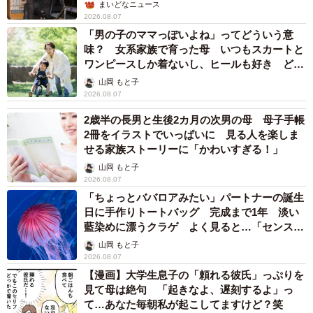
の部屋に呆然
まいどなトピック
2026.08.07
「こんなかわいい子おるん！？」大阪出身の
UHB26歳アナが話題…父は元プロ野球選手
「アイドルさんよりかわいい」「めちゃ爽や
か」
まいどなメディア
2026.08.07
世界一周中に3度も出会った運命的カップル
口では言えない「ジョージアの熱い夜」に「も
うやめぇや！」藤井が猛ツッコミ連発【新婚さ
ん】
まいどなニュース
2026.08.07
「国産マッチでもバズりたい」願いかなった！
老舗メーカーの投稿が4100万再生 他業種も
続々相乗りでミーム化へ発展
まいどなニュース調査部
2026.08.07
「即座に案内することが不可能です」レストラ