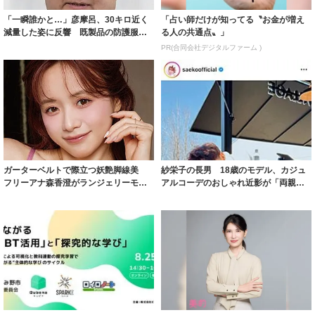
「一瞬誰かと…」彦摩呂、30キロ近く
「占い師だけが知ってる〝お金が増え
減量した姿に反響 既製品の防護服が
る人の共通点〟」
着られると...
PR(合同会社デジタルファーム )
ガーターベルトで際立つ妖艶脚線美
紗栄子の長男 18歳のモデル、カジュ
フリーアナ森香澄がランジェリーモデ
アルコーデのおしゃれ近影が「両親の
ルに ｢PE...
いいとこ取...