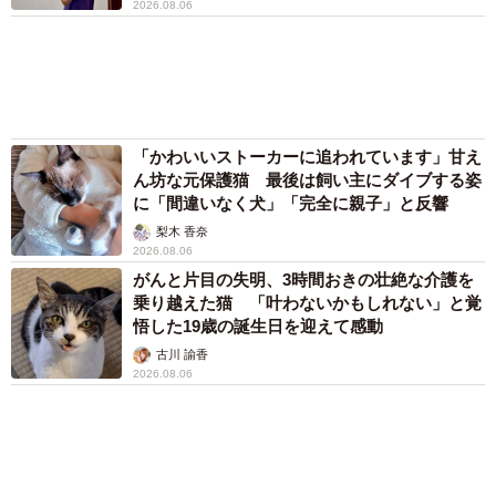
「そのままにしといてください」道路で動けな
い猫を前に返された一言… 懸命に生きようと
した4日間 「命の重さはみんな同じ」保護団
体代表の訴え
渡辺 晴子
72歳父、軽自動車で新潟から四国まで 65歳の
母と2人で3泊4日の旅 パーキングの休憩まで
分刻み… 「大学生でも組まねえよ！」
山岡 もと子
父は「エミー賞」主演男優賞の真田広之 31歳
イケメン俳優が長髪ヒゲのワイルド近影「ガチ
ヒロさんそっくり」「新たな一面もステキ」
まいどなトピック
６位以降を見る
まいどなファミリー
（新着記事順）