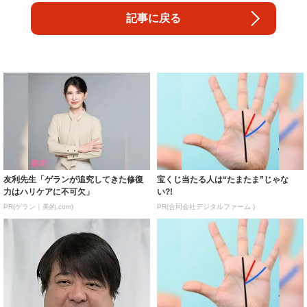
記事に戻る
友利先生「ゲランが追究してきた修復
宝くじ当たる人は“たまたま”じゃな
力はハリケアに不可欠」
い?!
PR(ゲラン｜美的.com)
PR(合同会社デジタルファーム )