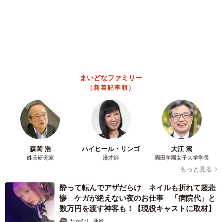
が…実際住んでみて分かった後悔ポイント
中瀬 えみ
2026.08.07
難聴のお姉ちゃんに5歳の妹が手話通訳 互い
に支え合う家族の日常に反響「妹ちゃん、頼も
しい」「かわいい通訳さん」
五ヶ瀬 あお
2026.08.07
ラストライブ控えるT-BOLAN森友嵐士 にし
たん社長がTikTok内で独占インタビュー
まいどなニュース
2026.08.07
「男の子のママっぽいよね」ってどういう意
味？ 女系家族で育った母 いつもスカートと
ワンピースしか着ないし、ヒールも好き どの
へんが…
山岡 もと子
2026.08.07
2歳半の長男と生後2カ月の次男の母 母子手帳
2冊をイラストでいっぱいに 見る人を楽しま