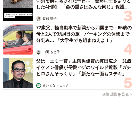
まいどなトピック
2026.08.07
あのちゃん、雨の日のショーパン姿に「雨が似合う」「脚めっ
ちゃきれい！」「水も滴る良いアーティスト」 幻想的な近影
が話題
まいどなメディア
2026.08.07
【漫画】周囲の目を気にせず遊べる！洗濯物も
干せる！最近人気の戸建ての「中庭」 ところ