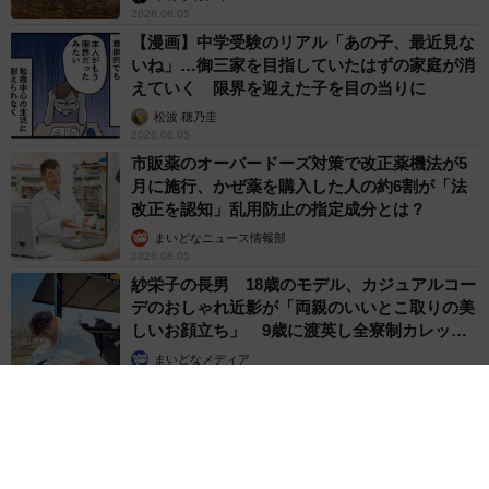
2026.08.05
【漫画】中学受験のリアル「あの子、最近見な
いね」…御三家を目指していたはずの家庭が消
えていく 限界を迎えた子を目の当りに
松波 穂乃圭
2026.08.05
市販薬のオーバードーズ対策で改正薬機法が5
月に施行、かぜ薬を購入した人の約6割が「法
改正を認知」乱用防止の指定成分とは？
まいどなニュース情報部
2026.08.05
紗栄子の長男 18歳のモデル、カジュアルコー
デのおしゃれ近影が「両親のいいとこ取りの美
しいお顔立ち」 9歳に渡英し全寮制カレッジ
で学ぶ
まいどなメディア
2026.08.05