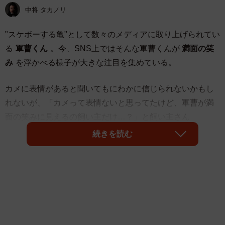
中将 タカノリ
"スケボーする亀"として数々のメディアに取り上げられてい
る
軍曹くん
。今、SNS上ではそんな軍曹くんが
満面の笑
み
を浮かべる様子が大きな注目を集めている。
カメに表情があると聞いてもにわかに信じられないかもし
れないが、「カメって表情ないと思ってたけど、軍曹が満
面の笑みに見えるの飼い主だけ…？」と飼い主さん
（@Mh0MLiErcV8E97C）が紹介した動画には同居猫の小
続きを読む
雪ちゃんとたわむれ、たしかにニンマリと笑う軍曹くんの
姿が。