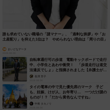
誰も求めていない職場の「謎マナー」、「過剰な挨拶」や「お
土産配り」を抑えた1位は？ やめられない理由は「周りの目」
まいどなデータ
2026.08.06
自転車通行可の歩道 電動キックボードで走行
中、小学生とあわや衝突！ 「歩道走行は道交
法違反でしょ」と指摘されました【弁護士が解
説】
長澤 芳子
2026.08.06
タイの電車の中で見た優先席のマーク 子ど
も、妊娠、けが人、お年寄り… 一つだけ謎の
ものが！？「だから黄色なんですね」
中将 タカノリ
2026.08.06