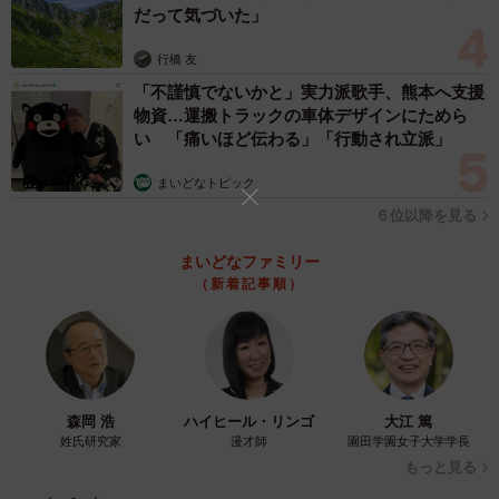
だって気づいた」
▽Xアカウント「アメチカンのもな」
行橋 友
https://x.com/Mh0MLiErcV8E97C
「不謹慎でないかと」実力派歌手、熊本へ支援
▽YouTubeチャンネル「アメチカンのもな」
物資…運搬トラックの車体デザインにためら
い 「痛いほど伝わる」「行動され立派」
https://www.youtube.com/@amechikannomona
まいどなトピック
６位以降を見る
まいどなファミリー
（新着記事順）
森岡 浩
ハイヒール・リンゴ
大江 篤
姓氏研究家
漫才師
園田学園女子大学学長
もっと見る