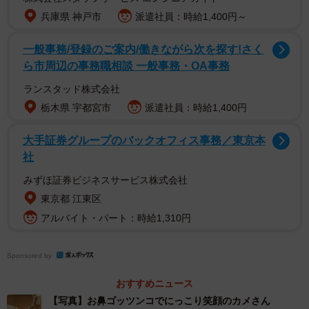
兵庫県 神戸市
派遣社員：時給1,400円～
一般事務/登録のご案内/働きながら次を探す!さく
ら市周辺の事務職相談 一般事務・OA事務
SNSユーザーたちから
ランスタッド株式会社
「眼だけで分かりますね（飼育歴30年）」
栃木県 宇都宮市
派遣社員：時給1,400円
「軍曹さんの目が笑ってて、口元も笑ってるように私も見
大手証券グループのバックオフィス事務／東京本
えます」
社
「僕もカメ飼ってます！表情は無いかもだけど目でその時
みずほ証券ビジネスサービス株式会社
の感情めちゃくちゃ出ますよね。ウトウトしてる時とか興
東京都 江東区
奮してる時とかボーッとしてる時とか緊張してる時とか満
アルバイト・パート：時給1,310円
足そうな時とか明らかに違います！w」
など数々の驚きの声や共感の声が寄せられている今回の動
Sponsored by
画について飼い主さんにお話を聞いた。
おすすめニュース
【写真】お鼻ゴッツンコでにっこり笑顔のカメさん