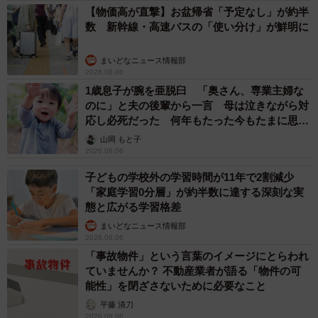
【物価高が直撃】お盆帰省「予定なし」が約半
数 新幹線・高速バスの「使い分け」が鮮明に
まいどなニュース情報部
2026.08.06
1歳息子が腕を亜脱臼 「奥さん、専業主婦な
のに」と夫の後輩から一言 母は泣きながら対
応し必死だった 何年もたった今もたまに思い
出し…
山岡 もと子
2026.08.06
子どもの学校外の学習時間が11年で2割減少
「家庭学習0分層」が約半数に達する深刻な実
態と広がる学習格差
まいどなニュース情報部
2026.08.06
「事故物件」という言葉のイメージにとらわれ
ていませんか？ 不動産業者が語る「物件の可
能性」を閉ざさないために必要なこと
平藤 清刀
2026.08.06