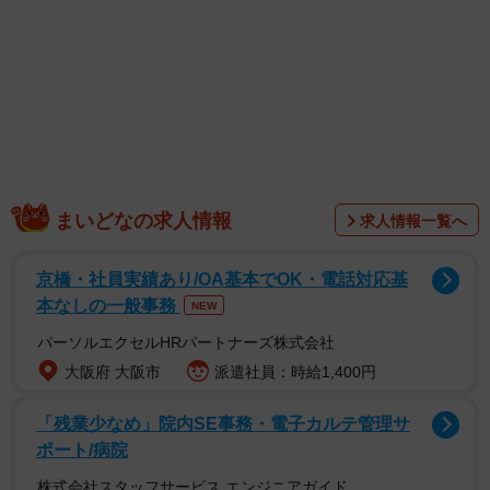
まいどなの求人情報
求人情報一覧へ
1/4
京橋・社員実績あり/OA基本でOK・電話対応基
わかりますか？この表情（飼い主さん提供）
本なしの一般事務
NEW
パーソルエクセルHRパートナーズ株式会社
大阪府 大阪市
派遣社員：時給1,400円
「残業少なめ」院内SE事務・電子カルテ管理サ
ポート/病院
株式会社スタッフサービス エンジニアガイド