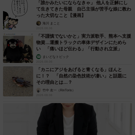
「誰かみたいにならなきゃ」 他人を正解にし
て生きてきた母親 自己主張が苦手な娘に教わ
った大切なこと【漫画】
海川 まこと
2026.08.06
「不謹慎でないかと」実力派歌手、熊本へ支援
物資…運搬トラックの車体デザインにためら
い 「痛いほど伝わる」「行動され立派」
まいどなトピック
2026.08.06
「カニにアジをあげると青くなる」ほんと
に！？ 「自然の染色技術が凄い」と話題に
その理由とは…？
竹中 友一（RinToris）
2026.08.06