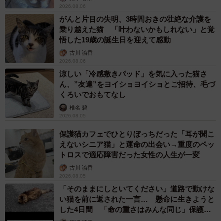
2026.08.06
コしながら求愛ダンスを踊っていることもあります。
がんと片目の失明、3時間おきの壮絶な介護を
乗り越えた猫 「叶わないかもしれない」と覚
ーーご投稿に対し大きな反響がありました。
悟した19歳の誕生日を迎えて感動
古川 諭香
2026.08.06
飼い主：「もしかして飼い主だけ笑っているように見える
涼しい「冷感敷きパッド」を気に入った猫さ
のかな？」と思っていたのですが「笑っているように見え
ん、”友達”をヨイショヨイショとご招待、毛づ
ますよ！」と言ってくださる人が多くてうれしく感じまし
くろいでおもてなし
た。他にもカメさんを飼っている飼い主さんも同じ意見だ
椎名 碧
2026.08.05
ったので、やはりカメにも表情があるようですね…！
保護猫カフェでひとりぼっちだった「耳が聞こ
えないシニア猫」と運命の出会い→重度のペッ
トロスで適応障害だった女性の人生が一変
古川 諭香
2026.08.05
「そのままにしといてください」道路で動けな
い猫を前に返された一言… 懸命に生きようと
した4日間 「命の重さはみんな同じ」保護団
体代表の訴え