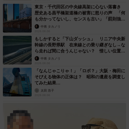
東京・千代田区の中央線高架に心ない落書き
歴史ある昌平橋架道橋の被害に怒りの声 「何
も分かってないし、センスも古い」「罰則強化
して」
中将 タカノリ
2026.08.06
もしかすると「下山ダッシュ」 リニア中央新
幹線の長野県駅 在来線との乗り継ぎなし→な
ら走れば間に合うんじゃない？ 惜しい位置関
係が反響
中将 タカノリ
2026.08.06
「なんじゃこりゃ！」「ロボ？」大阪・梅田に
そびえる物体の正体は？ 昭和の遺産を調査し
てみた結果…
太田 浩子
2026.08.06