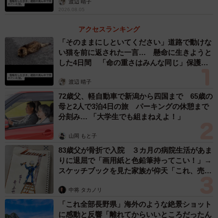
渡辺 晴子
2026.08.05
アクセスランキング
「そのままにしといてください」道路で動けな
い猫を前に返された一言… 懸命に生きようと
した4日間 「命の重さはみんな同じ」保護団
3/4
体代表の訴え
渡辺 晴子
いつまでもお幸せに（飼い主さん提供）
72歳父、軽自動車で新潟から四国まで 65歳の
母と2人で3泊4日の旅 パーキングの休憩まで
◇ ◇
分刻み… 「大学生でも組まねえよ！」
読者のみなさんは動物の表情を感じたことがあるだろう
山岡 もと子
か？
83歳父が骨折で入院 ３カ月の病院生活があま
りに退屈で「画用紙と色鉛筆持ってこい！」→
スケッチブックを見た家族が仰天「これ、売れ
なおスケボーに乗る様子など軍曹くんの日常の姿は
ますよ…」
YouTubeチャンネル「アメチカンのもな」で多数公開され
中将 タカノリ
ている。ご興味のある方はぜひチェックしていただきた
「これ全部長野県」海外のような絶景ショット
い。
に感動と反響「離れてからいいところだったん