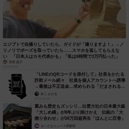
エジプトで自撮りしていたら、ガイドが「撮りますよ！」→ノ
リノリでポーズを取っていたら……スマホを返してもらえな
い 「日本人はカモ代表かも」「私は6時間で3万円払った」
宮前 晶子
2026.08.06
「LINEのQRコードを添付して」社長をかたる
詐欺メール続々 社員を個人アカウントへ誘導
→最後は不正送金…求められる「だまされる前
提」の対策
井二 かける
2026.08.06
重みも歴史もズッシリ…出雲大社の日本最大級
「大しめ縄」が8年ぶり掛けかえ 伝統の「大
撚り合わせ」が28万回超再生「ほんとに圧巻」
まいどなニュース調査部