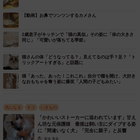
【動画】お鼻でツンツンするカメさん
2歳息子がキッチンで「猫の真似」その姿に「体の大きさ
同じ」「可愛いが落ちてる季節」
猫さんの体「どうなってる？」見えてるのは手？足？「ト
リックアートすぎる」と話題に
猫「あった、あった！これこれ」自分で棚を開け、大好き
なおもちゃを奪う姿に爆笑「人間の子どもみたい」
2/4
仲良しなのが伝わってきます（飼い主さん提供）
気になる
ネコ
いきもの
ーー軍曹くんが笑っていると感じるのはどんな時ですか？
「かわいいストーカーに追われています」甘え
ん坊な元保護猫 最後は飼い主にダイブする姿
飼い主：小雪ちゃんを見つめていたり、日向ぼっこしてい
に「間違いなく犬」「完全に親子」と反響
る時に笑っていると感じます。小雪ちゃんに対してニコニ
梨木 香奈