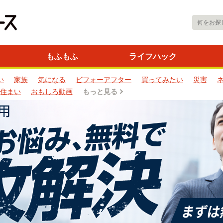
もふもふ
ライフハック
い
家族
気になる
ビフォーアフター
買ってみたい
災害
住まい
おもしろ動画
もっと見る