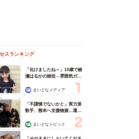
セスランキング
「化けましたね～」10歳で綾
瀬はるかの娘役→雰囲気ガラ
リの18歳に成長 「メイクで
雰囲気が」「宝塚に入れそ
まいどなメディア
う」
「不謹慎でないかと」実力派
歌手、熊本へ支援物資…運搬
トラックの車体デザインにた
めらい 「痛いほど伝わる」
まいどなトピック
「行動され立派」
「そのままにしといてくださ