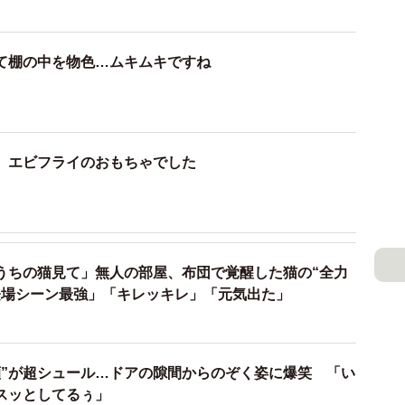
心しちゃいました（笑）」
て棚の中を物色…ムキムキですね
、エビフライのおもちゃでした
うちの猫見て」無人の部屋、布団で覚醒した猫の“全力
登場シーン最強」「キレッキレ」「元気出た」
顔”が超シュール…ドアの隙間からのぞく姿に爆笑 「い
スッとしてるぅ」