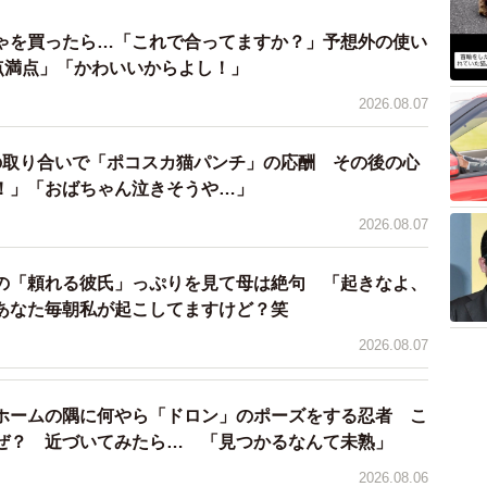
ゃを買ったら…「これで合ってますか？」予想外の使い
0点満点」「かわいいからよし！」
2026.08.07
の取り合いで「ポコスカ猫パンチ」の応酬 その後の心
2/4
！」「おばちゃん泣きそうや…」
2026.08.07
飼い主さん提供、Instagramよりキャプチャ撮影）
ト爆笑
の「頼れる彼氏」っぷりを見て母は絶句 「起きなよ、
あなた毎朝私が起こしてますけど？笑
習得してる」「立ち姿が愛おしい」「犯行の動きが完全
2026.08.07
」「可愛い泥棒さんならウェルカム」など、“泥棒猫”を
ホームの隅に何やら「ドロン」のポーズをする忍者 こ
ぜ？ 近づいてみたら… 「見つかるなんて未熟」
2026.08.06