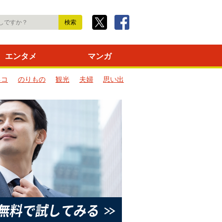
エンタメ
マンガ
ネコ
のりもの
観光
夫婦
思い出