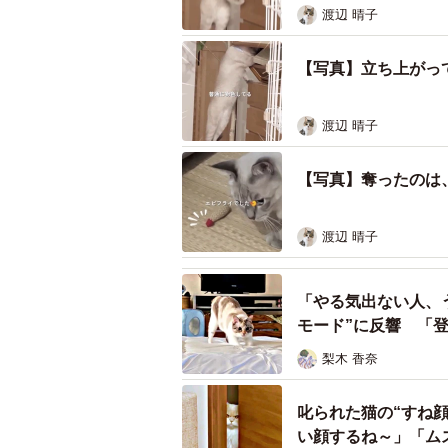
渡辺 晴子
開けて探していたとは……。もう感
【写真】立ち上がっ
渡辺 晴子
【写真】奪ったのは
渡辺 晴子
「やる気出ない人、
モード”に反響 「
梨木 香奈
叱られた猫の“すね
い顔するね～」「ム