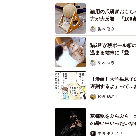
猫用の爪研ぎおもち
方が大反響 「10
梨木 香奈
猫2匹が段ボール箱
温まる結末に「愛～
梨木 香奈
何かをみつけて、くわえてる！（
まるで人間！ “立ち姿”にネッ
【漫画】大学生息子
遅刻するよ」って…
動画には「顔が挟まらないやり方を
松波 穂乃圭
に人」といったコメントが続々。
中には「つな様、もうAI越えの動き
京都駅をぶらぶら→
大歓迎する声まで寄せられた。
の暑い中いったいな
中将 タカノリ