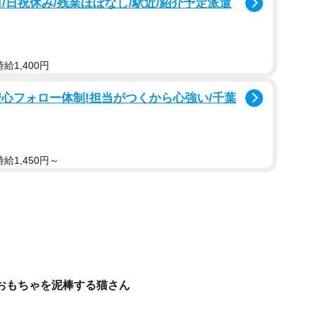
かなぁ」
/日祝休み/残業ほぼなし/駅近/紹介予定派遣
動画が、Instagramで94万回以上再生され、猫好き
給1,400円
トラ男子・つなちゃん（3歳）。立ち上がって棚の中を
心フォロー体制!担当がつくから心強い/千葉
まるで人間のようだと話題だ。
“捜索中”！？
給1,450円～
ゴソ音がして。見たら棚を開けて中を見ていたんです。
ゃいました」と語るのは、飼い主の「つな tuna」さん
収納されていたという。そして“犯行現場”から引きず
の編みぐるみ。
おもちゃを泥棒する猫さん
誤飲防止のためにしまっていたのですが、まさか自分で