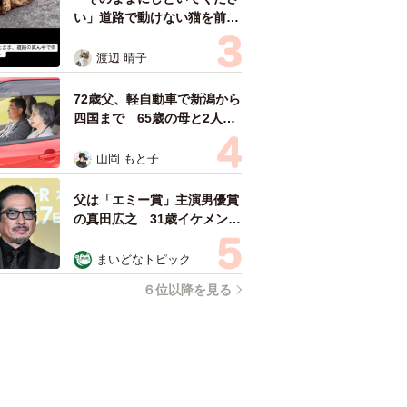
い」道路で動けない猫を前に
返された一言… 懸命に生き
ようとした4日間 「命の重
渡辺 晴子
さはみんな同じ」保護団体代
表の訴え
72歳父、軽自動車で新潟から
四国まで 65歳の母と2人で
3泊4日の旅 パーキングの休
憩まで分刻み… 「大学生で
山岡 もと子
も組まねえよ！」
父は「エミー賞」主演男優賞
の真田広之 31歳イケメン俳
優が長髪ヒゲのワイルド近影
「ガチヒロさんそっくり」
まいどなトピック
「新たな一面もステキ」
６位以降を見る