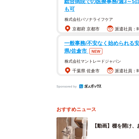
「つなちゃんのムキムキさが伝わる
総合病院での医療事務/週3～5日
も可
そんなコメントとともに投稿された1本の
株式会社パソナライフケア
たちの笑いをさらっている。
京都府 京都市
派遣社員：時
映っているのは、元保護猫のシャム
一般事務/不安なく始められる安
真剣な表情で“物色”している姿が、
県/佐倉市
NEW
株式会社マントレードジャパン
静かだと思ったら…棚を開けて
千葉県 佐倉市
派遣社員：時
「晩ご飯を食べていたら、横でゴソ
あまりに真剣すぎて、思わず撮影しち
Sponsored by
（@tuna.no.hibi）。
おすすめニュース
棚の中には、つなちゃんのおもちゃが
り出されたのは、なんとエビフライ
【動画】棚を開け、
「お気に入りのおもちゃなんです。