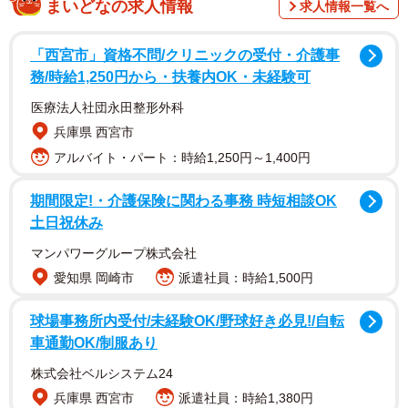
まいどなの求人情報
求人情報一覧へ
調査は、日常的に（週3回以上）自炊を行う全国の20～50
代の男女800人を対象として、2026年5月にインターネット
「西宮市」資格不問/クリニックの受付・介護事
で実施されました。
務/時給1,250円から・扶養内OK・未経験可
医療法人社団永田整形外科
兵庫県 西宮市
アルバイト・パート：時給1,250円～1,400円
期間限定!・介護保険に関わる事務 時短相談OK
土日祝休み
マンパワーグループ株式会社
愛知県 岡崎市
派遣社員：時給1,500円
2/6
調理のための食材を購入する際、節約のために「価格の安さ」を重視す
球場事務所内受付/未経験OK/野球好き必見!/自転
ることが増えましたか？（出典：パナソニック調べ）
車通勤OK/制服あり
株式会社ベルシステム24
調査の結果、調理のための食材を購入する際、「節約のた
兵庫県 西宮市
派遣社員：時給1,380円
めに価格の安さを重視することが増えた」とした人は全体