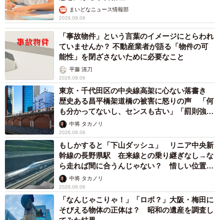
まいどなニュース情報部
2026.08.06
「事故物件」という言葉のイメージにとらわれ
ていませんか？ 不動産業者が語る「物件の可
能性」を閉ざさないために必要なこと
平藤 清刀
2026.08.06
東京・千代田区の中央線高架に心ない落書き
歴史ある昌平橋架道橋の被害に怒りの声 「何
も分かってないし、センスも古い」「罰則強化
して」
中将 タカノリ
2026.08.06
もしかすると「下山ダッシュ」 リニア中央新
幹線の長野県駅 在来線との乗り継ぎなし→な
ら走れば間に合うんじゃない？ 惜しい位置関
係が反響
中将 タカノリ
2026.08.06
「なんじゃこりゃ！」「ロボ？」大阪・梅田に
そびえる物体の正体は？ 昭和の遺産を調査し