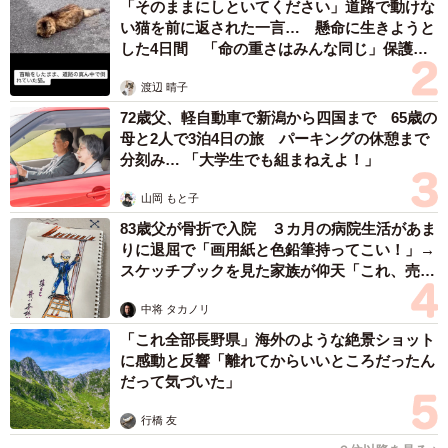
「そのままにしといてください」道路で動けな
い」（39.0％）、「おかずの品数が減った」（33.1％）な
い猫を前に返された一言… 懸命に生きようと
ど、全体の9割以上が何かしらの「もやもや」を抱えていま
した4日間 「命の重さはみんな同じ」保護団
体代表の訴え
す。
渡辺 晴子
72歳父、軽自動車で新潟から四国まで 65歳の
母と2人で3泊4日の旅 パーキングの休憩まで
分刻み… 「大学生でも組まねえよ！」
山岡 もと子
83歳父が骨折で入院 ３カ月の病院生活があま
りに退屈で「画用紙と色鉛筆持ってこい！」→
スケッチブックを見た家族が仰天「これ、売れ
ますよ…」
6/6
中将 タカノリ
「これ全部長野県」海外のような絶景ショット
価格を重視することで受けた影響により、理想の料理が作れない／自分
に感動と反響「離れてからいいところだったん
の料理に対して満足できないと感じますか？（出典：パナソニック調
だって気づいた」
べ）
行橋 友
さらに、こうした影響を感じている人のうち、60.8％が