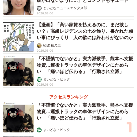
腹が出ないように…」とコメントもキュート
食材で代用する」（43.5％）と続き、本当に買いたいもの
まいどなニュースエンタメ部
があっても、価格を重視することで妥協をしながら食材を
2026.08.06
購入している様子が見て取れました。
【漫画】「高い家賃を払えるのに、まだ欲し
い？」高級レジデンスの七夕飾り、書かれた願
い事にびっくり 人の欲には終わりがないのか
松波 穂乃圭
2026.08.06
「不謹慎でないかと」実力派歌手、熊本へ支援
物資…運搬トラックの車体デザインにためら
い 「痛いほど伝わる」「行動され立派」
まいどなトピック
2026.08.06
5/6
アクセスランキング
価格を重視することによる影響（出典：パナソニック調べ）
「不謹慎でないかと」実力派歌手、熊本へ支援
物資…運搬トラックの車体デザインにためら
また、「価格を重視することによる影響」については、
い 「痛いほど伝わる」「行動され立派」
「食材やレシピの固定化（マンネリ化）」（55.5％）が半
まいどなトピック
数以上を占めたほか、「味や品質を妥協しなければいけな