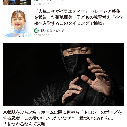
2026.08.06
「人生こそがバラエティー」 マレーシア移住
を報告した菊地亜美 子どもの教育考え「小学
校へ入学するこのタイミングで挑戦」
まいどなトピック
2026.08.06
京都駅をぶらぶら→ホームの隅に何やら「ドロン」のポーズを
する忍者 この暑い中いったいなぜ？ 近づいてみたら…
「見つかるなんて未熟」