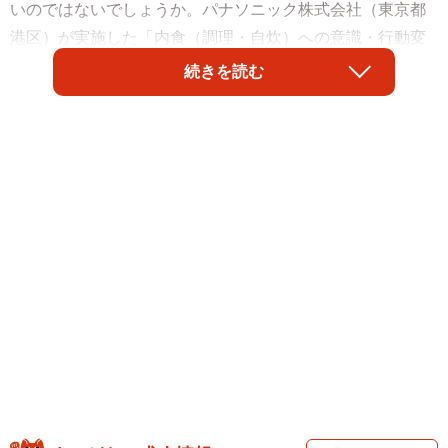
いのではないでしょうか。パナソニック株式会社（東京都
港区）が実施した「内食（調理・自炊）への意識・行動変
化」に関する実態調査によると、食材を購入する際、約6割
続きを読む
が「価格の安さを重視することが増えた」と回答し、「高
い食材を買わない」など、妥協や我慢を伴う行動を取る人
が多数であることがわかりました。