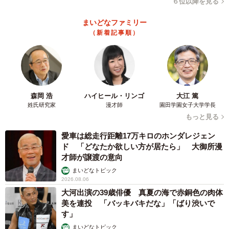
６位以降を見る
「理想の料理が作れなくて、自分の料理に満足できない」
と回答。
まいどなファミリー
（新着記事順）
節約のためにがんばっているはずなのに、いつの間にか料
理の楽しさや自信を失ってしまう「自炊肯定感」の低下に
つながっている実態が浮き彫りとなりました。
森岡 浩
ハイヒール・リンゴ
大江 篤
◇ ◇
姓氏研究家
漫才師
園田学園女子大学学長
もっと見る
【出典】
愛車は総走行距離17万キロのホンダレジェン
▽パナソニック調べ
ド 「どなたか欲しい方が居たら」 大御所漫
才師が譲渡の意向
まいどなトピック
2026.08.06
大河出演の39歳俳優 真夏の海で赤銅色の肉体
美を連投 「バッキバキだな」「ばり渋いで
す」
まいどなトピック