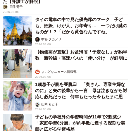
た【弁護士が解説】
長澤 芳子
2026.08.06
タイの電車の中で見た優先席のマーク 子ど
も、妊娠、けが人、お年寄り… 一つだけ謎の
ものが！？「だから黄色なんですね」
中将 タカノリ
2026.08.06
【物価高が直撃】お盆帰省「予定なし」が約半
数 新幹線・高速バスの「使い分け」が鮮明に
まいどなニュース情報部
2026.08.06
1歳息子が腕を亜脱臼 「奥さん、専業主婦な
のに」と夫の後輩から一言 母は泣きながら対
応し必死だった 何年もたった今もたまに思い
出し…
山岡 もと子
2026.08.06
子どもの学校外の学習時間が11年で2割減少
「家庭学習0分層」が約半数に達する深刻な実
態と広がる学習格差