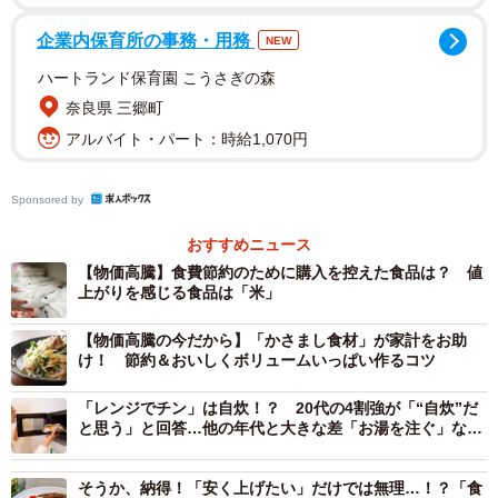
の63.5％となり、長引く物価高が、生活者の日々の食卓に
企業内保育所の事務・用務
NEW
対するコスト意識を大きく引き上げている実態が浮き彫り
ハートランド保育園 こうさぎの森
になりました。
奈良県 三郷町
アルバイト・パート：時給1,070円
Sponsored by
おすすめニュース
【物価高騰】食費節約のために購入を控えた食品は？ 値
上がりを感じる食品は「米」
3/6
【物価高騰の今だから】「かさまし食材」が家計をお助
け！ 節約＆おいしくボリュームいっぱい作るコツ
2026年4月の飲食料品値上げにより、食材購入の際の節約意識がさらに高
まっていると感じますか？（出典：パナソニック調べ）
「レンジでチン」は自炊！？ 20代の4割強が「“自炊”だ
と思う」と回答…他の年代と大きな差「お湯を注ぐ」など
も
さらに、直近の値上げ（2026年4月実施）を受けて、実に
71.2％もの人が「節約意識がさらに高まった」と回答しま
そうか、納得！「安く上げたい」だけでは無理…！？「食