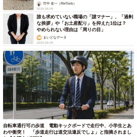
竹中 友一（RinToris）
2026.08.06
誰も求めていない職場の「謎マナー」、「過剰
な挨拶」や「お土産配り」を抑えた1位は？
やめられない理由は「周りの目」
まいどなデータ
2026.08.06
自転車通行可の歩道 電動キックボードで走行中、小学生とあ
わや衝突！ 「歩道走行は道交法違反でしょ」と指摘されまし