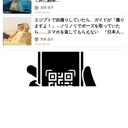
てみた結果…
太田 浩子
2026.08.06
エジプトで自撮りしていたら、ガイドが「撮り
ますよ！」→ノリノリでポーズを取っていた
ら……スマホを返してもらえない 「日本人は
カモ代表かも」「私は6時間で3万円払った」
宮前 晶子
2026.08.06
「LINEのQRコードを添付して」社長をかたる詐欺メール
続々 社員を個人アカウントへ誘導→最後は不正送金…求めら