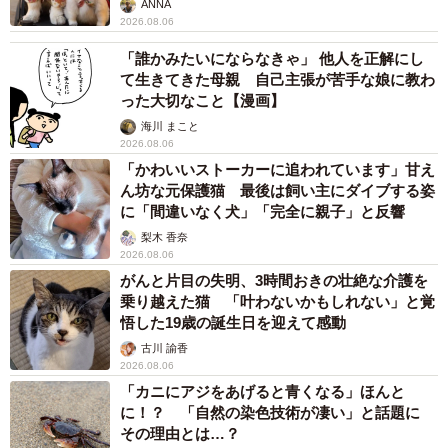
ANNA
2026.08.06
「誰かみたいにならなきゃ」 他人を正解にし
て生きてきた母親 自己主張が苦手な娘に教わ
った大切なこと【漫画】
海川 まこと
2026.08.06
「かわいいストーカーに追われています」甘え
ん坊な元保護猫 最後は飼い主にダイブする姿
に「間違いなく犬」「完全に親子」と反響
梨木 香奈
2026.08.06
がんと片目の失明、3時間おきの壮絶な介護を
乗り越えた猫 「叶わないかもしれない」と覚
悟した19歳の誕生日を迎えて感動
古川 諭香
2026.08.06
「カニにアジをあげると青くなる」ほんと
に！？ 「自然の染色技術が凄い」と話題に
その理由とは…？