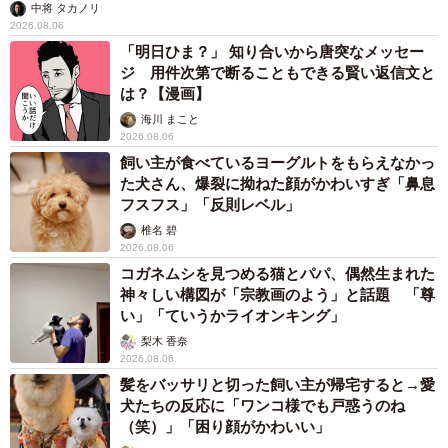
中将 タカノリ
2026.08.06
「明日ひま？」 知り合いから唐突なメッセー
ジ 用件次第で断ることもできる賢い返信文と
は？【漫画】
海川 まこと
2026.08.06
飼い主が食べているヨーグルトをもらえなかっ
た犬さん、爆裂に拗ねた顔がかわいすぎ「鼻息
フスフス」「反則レベル」
椎名 碧
2026.08.06
コガネムシを見つめる猫とパパ、偶然生まれた
神々しい構図が「宗教画のよう」と話題 「尊
い」「ていうかライオンキング」
梨木 香奈
2026.08.06
髪をバッサリと切った飼い主が帰宅すると→愛
犬たちの反応に「ワンコ様でも戸惑うのね
（笑）」「困り顔がかわいい」