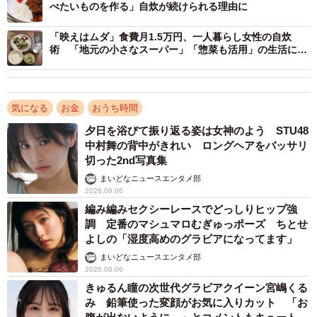
べたいものを作る」自炊が続けられる理由に
した。毎日の食事作りの現場でも、コストカットへの意識
は一気に加速しているようです。
「映えはムダ」食費月1.5万円、一人暮らし女性の自炊
術 「地元の小さなスーパー」「惣菜も活用」の生活に共
感
気になる
お金
おうち時間
夕日を浴びて振り返る姿は女神のよう STU48
中村舞の背中がきれい ロングヘアをバッサリ
切った2nd写真集
まいどなニュースエンタメ部
2026.08.06
4/6
編み編みセクシーレースでどっしりヒップ強
食材購入時に価格の安さを重視することが増えた具体的な行動（出典：
調 定番のマシュマロむぎゅっポーズ ちとせ
パナソニック調べ）
よしの「湿度高めのグラビアになってます」
まいどなニュースエンタメ部
具体的にどんな工夫をしているかというと、一番多かった
2026.08.06
のが「高いと感じる食材（牛肉など）を買わない」
きゅるん瞳の次世代グラビアクイーン宮嶋くる
み 鉛筆使った変顔がお気に入りカット 「お
（64.4％）、次いで「割引品を選ぶ」（52.0％）、「安い