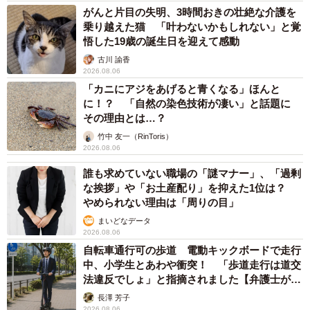
がんと片目の失明、3時間おきの壮絶な介護を
乗り越えた猫 「叶わないかもしれない」と覚
悟した19歳の誕生日を迎えて感動
古川 諭香
2026.08.06
「カニにアジをあげると青くなる」ほんと
に！？ 「自然の染色技術が凄い」と話題に
その理由とは…？
竹中 友一（RinToris）
2026.08.06
誰も求めていない職場の「謎マナー」、「過剰
な挨拶」や「お土産配り」を抑えた1位は？
やめられない理由は「周りの目」
まいどなデータ
2026.08.06
自転車通行可の歩道 電動キックボードで走行
中、小学生とあわや衝突！ 「歩道走行は道交
法違反でしょ」と指摘されました【弁護士が解
説】
長澤 芳子
2026.08.06