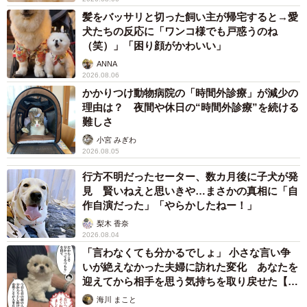
髪をバッサリと切った飼い主が帰宅すると→愛
犬たちの反応に「ワンコ様でも戸惑うのね
（笑）」「困り顔がかわいい」
ANNA
2026.08.06
かかりつけ動物病院の「時間外診療」が減少の
理由は？ 夜間や休日の“時間外診療”を続ける
難しさ
小宮 みぎわ
2026.08.05
行方不明だったセーター、数カ月後に子犬が発
見 賢いねえと思いきや…まさかの真相に「自
作自演だった」「やらかしたねー！」
梨木 香奈
2026.08.04
「言わなくても分かるでしょ」 小さな言い争
いが絶えなかった夫婦に訪れた変化 あなたを
迎えてから相手を思う気持ちを取り戻せた【漫
画】
海川 まこと