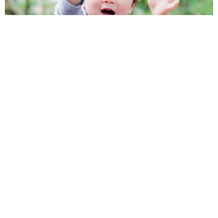
1歳息子が腕を亜脱臼 「奥さん、専業主婦なのに」と夫の後輩
から一言 母は泣きながら対応し必死だった 何年もたった今
もたまに思い出し…
山岡 もと子
2026.08.06
子どもの学校外の学習時間が11年で2割減少
「家庭学習0分層」が約半数に達する深刻な実
態と広がる学習格差
まいどなニュース情報部
2026.08.06
「事故物件」という言葉のイメージにとらわれ
ていませんか？ 不動産業者が語る「物件の可
能性」を閉ざさないために必要なこと
平藤 清刀