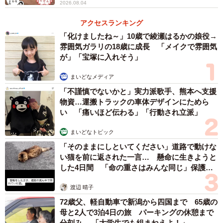
2026.08.04
アクセスランキング
「化けましたね～」10歳で綾瀬はるかの娘役→
雰囲気ガラリの18歳に成長 「メイクで雰囲気
が」「宝塚に入れそう」
まいどなメディア
「不謹慎でないかと」実力派歌手、熊本へ支援
物資…運搬トラックの車体デザインにためら
い 「痛いほど伝わる」「行動され立派」
まいどなトピック
「そのままにしといてください」道路で動けな
い猫を前に返された一言… 懸命に生きようと
した4日間 「命の重さはみんな同じ」保護団
体代表の訴え
渡辺 晴子
72歳父、軽自動車で新潟から四国まで 65歳の
母と2人で3泊4日の旅 パーキングの休憩まで
分刻み… 「大学生でも組まねえよ！」