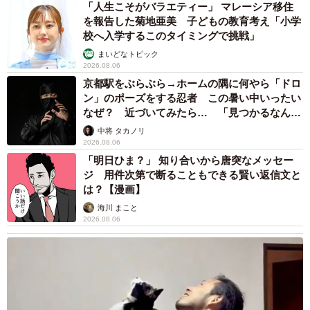
「人生こそがバラエティー」 マレーシア移住
を報告した菊地亜美 子どもの教育考え「小学
校へ入学するこのタイミングで挑戦」
まいどなトピック
2026.08.06
京都駅をぶらぶら→ホームの隅に何やら「ドロ
ン」のポーズをする忍者 この暑い中いったい
なぜ？ 近づいてみたら… 「見つかるなんて
未熟」
中将 タカノリ
2026.08.06
「明日ひま？」 知り合いから唐突なメッセー
ジ 用件次第で断ることもできる賢い返信文と
は？【漫画】
海川 まこと
2026.08.06