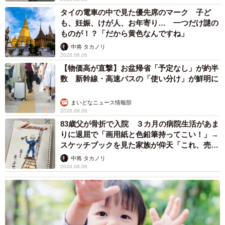
タイの電車の中で見た優先席のマーク 子ど
も、妊娠、けが人、お年寄り… 一つだけ謎の
ものが！？「だから黄色なんですね」
中将 タカノリ
2026.08.06
【物価高が直撃】お盆帰省「予定なし」が約半
数 新幹線・高速バスの「使い分け」が鮮明に
まいどなニュース情報部
2026.08.06
83歳父が骨折で入院 ３カ月の病院生活があま
りに退屈で「画用紙と色鉛筆持ってこい！」→
スケッチブックを見た家族が仰天「これ、売れ
ますよ…」
中将 タカノリ
2026.08.06