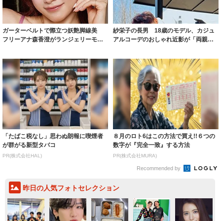
ガーターベルトで際立つ妖艶脚線美
紗栄子の長男 18歳のモデル、カジュ
フリーアナ森香澄がランジェリーモデ
アルコーデのおしゃれ近影が「両親の
ルに ｢PE...
いいとこ取...
「たばこ税なし」思わぬ朗報に喫煙者
８月のロト6はこの方法で買え!!６つの
が群がる新型タバコ
数字が『完全一致』する方法
PR(株式会社HAL)
PR(株式会社MURA)
Recommended by
昨日の人気フォトセレクション