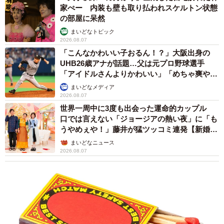
家ぺー 内装も壁も取り払われスケルトン状態
の部屋に呆然
まいどなトピック
2026.08.07
「こんなかわいい子おるん！？」大阪出身の
UHB26歳アナが話題…父は元プロ野球選手
「アイドルさんよりかわいい」「めちゃ爽や
か」
まいどなメディア
2026.08.07
世界一周中に3度も出会った運命的カップル
口では言えない「ジョージアの熱い夜」に「も
うやめぇや！」藤井が猛ツッコミ連発【新婚さ
ん】
まいどなニュース
2026.08.07