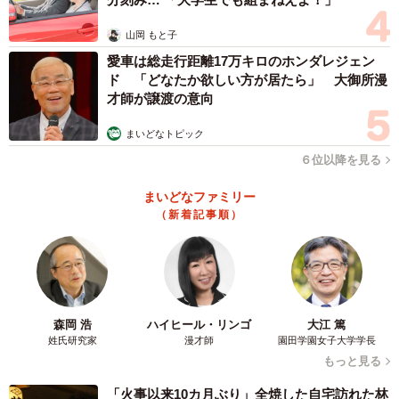
山岡 もと子
愛車は総走行距離17万キロのホンダレジェン
ド 「どなたか欲しい方が居たら」 大御所漫
才師が譲渡の意向
まいどなトピック
６位以降を見る
まいどなファミリー
（新着記事順）
森岡 浩
ハイヒール・リンゴ
大江 篤
姓氏研究家
漫才師
園田学園女子大学学長
もっと見る
「火事以来10カ月ぶり」全焼した自宅訪れた林