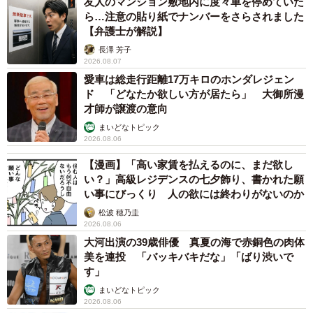
友人のマンション敷地内に度々車を停めていた
ら…注意の貼り紙でナンバーをさらされました
【弁護士が解説】
長澤 芳子
2026.08.07
愛車は総走行距離17万キロのホンダレジェン
ド 「どなたか欲しい方が居たら」 大御所漫
才師が譲渡の意向
まいどなトピック
2026.08.06
【漫画】「高い家賃を払えるのに、まだ欲し
い？」高級レジデンスの七夕飾り、書かれた願
い事にびっくり 人の欲には終わりがないのか
松波 穂乃圭
2026.08.06
大河出演の39歳俳優 真夏の海で赤銅色の肉体
美を連投 「バッキバキだな」「ばり渋いで
す」
まいどなトピック
2026.08.06