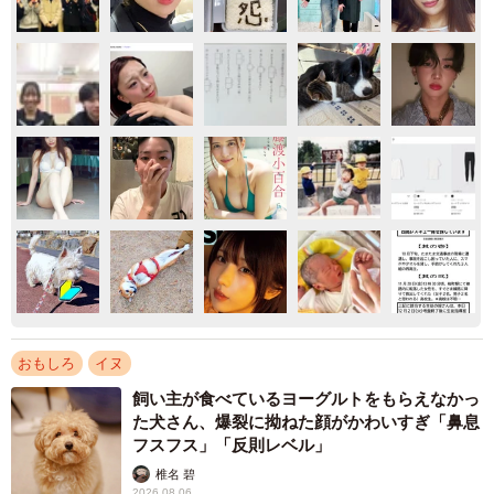
おもしろ
イヌ
飼い主が食べているヨーグルトをもらえなかっ
た犬さん、爆裂に拗ねた顔がかわいすぎ「鼻息
フスフス」「反則レベル」
椎名 碧
2026.08.06