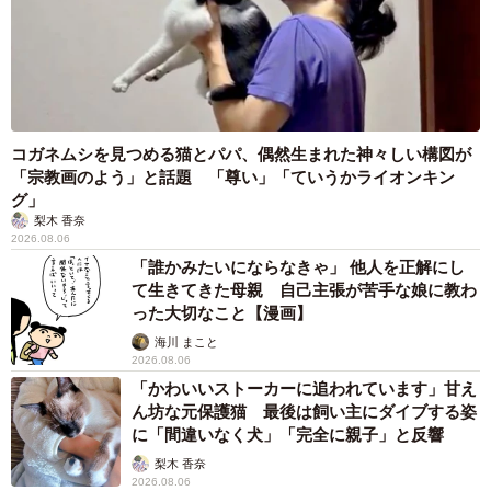
コガネムシを見つめる猫とパパ、偶然生まれた神々しい構図が
「宗教画のよう」と話題 「尊い」「ていうかライオンキン
グ」
梨木 香奈
2026.08.06
「誰かみたいにならなきゃ」 他人を正解にし
て生きてきた母親 自己主張が苦手な娘に教わ
った大切なこと【漫画】
海川 まこと
2026.08.06
「かわいいストーカーに追われています」甘え
ん坊な元保護猫 最後は飼い主にダイブする姿
に「間違いなく犬」「完全に親子」と反響
梨木 香奈
2026.08.06