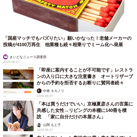
「国産マッチでもバズりたい」願いかなった！老舗メーカーの
投稿が4100万再生 他業種も続々相乗りでミーム化へ発展
まいどなニュース調査部
2026.08.07
「即座に案内することが不可能です」レストラ
ンの入り口に大きな注意書き オートリザーブ
からの予約を拒否するお断りに賛同者続々
中将 タカノリ
2026.08.07
「本は買うだけでいい」京極夏彦さんの言葉に
共感した女性→リビングの本棚に140冊を積
読 「家に自分だけの本屋さん」
山岡 もと子
2026.08.07