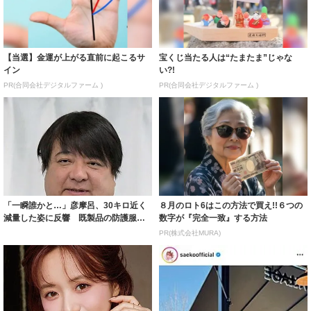
【当選】金運が上がる直前に起こるサ
宝くじ当たる人は“たまたま”じゃな
イン
い?!
PR(合同会社デジタルファーム )
PR(合同会社デジタルファーム )
「一瞬誰かと…」彦摩呂、30キロ近く
８月のロト6はこの方法で買え!!６つの
減量した姿に反響 既製品の防護服が
数字が『完全一致』する方法
着られると...
PR(株式会社MURA)