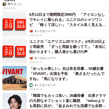
海川 まこと
2026.08.10
8月13日まで期間限定3990円 「アイロンなし
でキレイに着られる」ユニクロのシャツワン
ピ 「軽くて涼しい」「スタイル良く見える」
の声
まいどなニュース
2026.08.10
ユニクロ「エアリズム3Dマスク」が8月10日よ
り再販売 「ずっと再販を願ってて」「本当に
助かります！」購入者から喜びの声
まいどなニュース
2026.08.10
「めっちゃ美しい」夫は有名俳優… 50歳女優
「VIVANT」出演を予告 「奥さまだったんで
すね」「気になります」
まいどなトピック
2026.08.10
「韓国でもカッコ良い」36歳俳優 出演ドラマ
の大胆なオフショット姿に騒然 「tattooより
も美肌に目が」「血まみれでも洗濯でも全部か