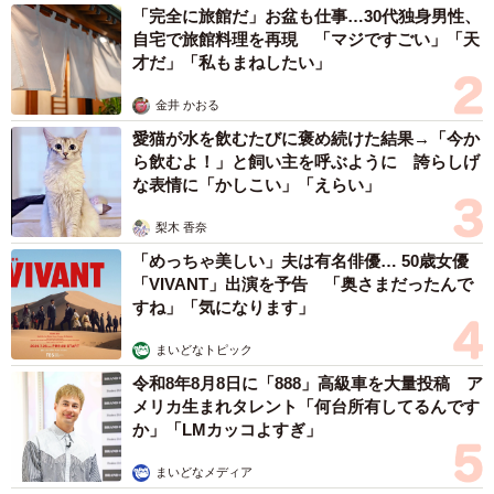
「完全に旅館だ」お盆も仕事…30代独身男性、
自宅で旅館料理を再現 「マジですごい」「天
才だ」「私もまねしたい」
金井 かおる
愛猫が水を飲むたびに褒め続けた結果→「今か
ら飲むよ！」と飼い主を呼ぶように 誇らしげ
な表情に「かしこい」「えらい」
梨木 香奈
「めっちゃ美しい」夫は有名俳優… 50歳女優
「VIVANT」出演を予告 「奥さまだったんで
すね」「気になります」
まいどなトピック
3/6
令和8年8月8日に「888」高級車を大量投稿 ア
今年も花粉症きつくないですか？／長崎県警察 公式Xより
メリカ生まれタレント「何台所有してるんです
か」「LMカッコよすぎ」
「今年も花粉症きつくないですか？俺も花粉症で開脚のキ
まいどなメディア
レがイマイチ…ポーズは一瞬！インパクトは永遠だぁぁ