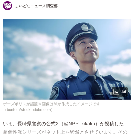
まいどなニュース調査部
1/6
ポーズポリスが話題※画像はAIが作成したイメージです
（buritora/stock.adobe.com）
いま、長崎県警察の公式X（@NPP_kikaku）が投稿した、
超個性派シリーズがネット上を騒然とさせています。その