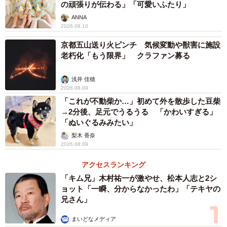
の頑張りが伝わる」「可愛いふたり」
と揃っているのが好き」と、几帳面さにホッコリする人も
ANNA
多く見られました。
2026.08.10
京都五山送り火ピンチ 気候変動や獣害に施設
歴史あり、ドラマありの過去作
老朽化「もう限界」 クラファン募る
実はこの「ポーズポリス」、今回突然現れたわけではあり
ません。これまでも度々、限界突破な投稿でタイムライン
浅井 佳穂
2026.08.09
を賑わせてきた人気シリーズなのです。
「これが不動柴か…」初めて外を散歩した豆柴
→2分後、足元でうるうる 「かわいすぎる」
「ぬいぐるみみたい」
梨木 香奈
2026.08.09
アクセスランキング
「キム兄」木村祐一が激やせ、松本人志と2シ
ョット「一瞬、分からなかったわ」「テキヤの
兄さん」
まいどなメディア