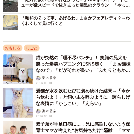
ューが猛スピードで抜き去った漆黒のクラウン 「やっち
まったなぁ」
ネット民がざわついた「注目ポイント」
「昭和のＺって車、あげるわ」まさかフェアレディ？→わ
腕を組んだポーズポリスの腕に浮かび上がる、凄まじい血
くわくして見に行くと
管と筋肉。「腕の筋がグラップラー刃牙のそれそのものな
んよ…」「勇次郎やん」と、範馬勇次郎（※漫画『刃牙』
おもしろ
しごと
シリーズに登場する地上最強の生物）をほうふつさせる仕
上がった肉体に、絶賛の声が寄せられました。
猫が突然の「理不尽パンチ」！ 笑顔の兄犬を
襲った爆笑ハプニングにSNS沸く 「まぁ猫様
なので」「だがそれが良い」「ふたりともかわ
激しい動きを想定しているとはいえ、180度開脚しても破れ
いいね」
梨木 香奈
ない制服に対し、「ズボンの生地なんなん？なぜ破れない
2026.08.10
んですか？」「警察の柔軟性と制服の性能に感動した」
愛猫が水を飲むたびに褒め続けた結果→「今か
ら飲むよ！」と飼い主を呼ぶように 誇らしげ
と、まさかの耐久性に注目する声も。
な表情に「かしこい」「えらい」
梨木 香奈
また、「これどうやって乗ったの？乗ったあとに椅子を引
2026.08.10
いたのか…」「降りるとき、どうしたの？」という純粋な
双子弟が手足口病に…→兄に感染しないよう保
疑問が噴出。その一方で、「お二人とも脱いだ靴がちゃん
育士ママが考えた“お気持ちだけ”隔離 「ママ