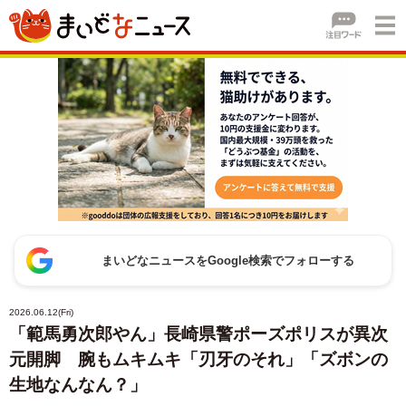
まいどなニュースをGoogle検索でフォローする
2026.06.12(Fri)
「範馬勇次郎やん」長崎県警ポーズポリスが異次
元開脚 腕もムキムキ「刃牙のそれ」「ズボンの
生地なんなん？」