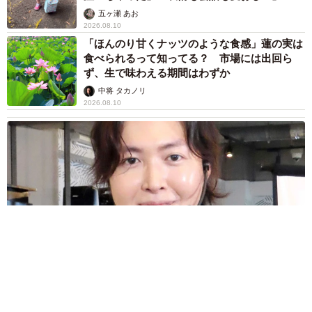
五ヶ瀬 あお
2026.08.10
「ほんのり甘くナッツのような食感」蓮の実は
食べられるって知ってる？ 市場には出回ら
ず、生で味わえる期間はわずか
中将 タカノリ
2026.08.10
6/6
おすすめの開脚ストレッチを教えてください／長崎県警察 公式Xより
「それと最近さ、開脚の限界を感じてきたぞ。おすすめの
開脚ストレッチを教えてください」
リュウジさん「料理研究家に出来るのはこれくらい」 熊本応
援の姿に「立派な金額」「ありがとう」「頭が上がりません」
弱音を吐きつつも、しっかり「シンメンバー（新職員）」