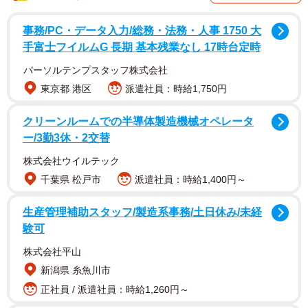
注目を集めているのは、「大人気の笑顔ポリスは出張中
事務/PC・データ入力/総務・法務・人事 1750 大
だ…ってことで、今日は2人で開脚っす」という威勢のいい
手富士フイルムG 長期 基本残業なし 17時台定時
掛け声とともに投稿された写真です。
パーソルテンプスタッフ株式会社
東京都 港区
派遣社員：時給1,750円
クリーンルームでの半導体製造機械オペレータ
ー/3勤3休・2交替
株式会社ウイルテック
千葉県 松戸市
派遣社員：時給1,400円～
生産管理補助スタッフ/製造系事務/土日休み/未経
験可
株式会社平山
新潟県 糸魚川市
正社員 / 派遣社員：時給1,260円～