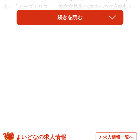
名も「ポーズポリス」。警察官募集や詐欺への注意喚起と
いうお堅い広報活動のはずが、インパクト大の写真に2万件
続きを読む
以上の「いいね！」が集まるなど、大きな反響を呼んでい
ます。
椅子2脚で180度開脚！？漫画を超えた肉体美
まいどなの求人情報
求人情報一覧へ