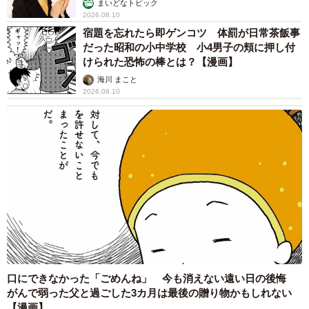
まいどなトピック
2026.08.10
宿題を忘れたら即ゲンコツ 体罰が日常茶飯事
だった昭和の小中学校 小4男子の頬に押し付
けられた恐怖の棒とは？【漫画】
海川 まこと
2026.08.10
4/6
「普通の警察官に戻ります」／長崎県警察 公式Xより
「ここでお知らせです。右側の警察官がポーズポリスを卒
業する。彼の去り際のセリフは『普通の警察官に戻りま
す』だったぜ」某伝説のアイドルグループのような名言を
残し、惜しまれつつポーズポリスを卒業していったメンバ
ーも。実は歴史とドラマがあるのです。
口にできなかった「ごめんね」 今も消えない遠い日の後悔
がんで弱った父と過ごした3カ月は最後の贈り物かもしれない
【漫画】