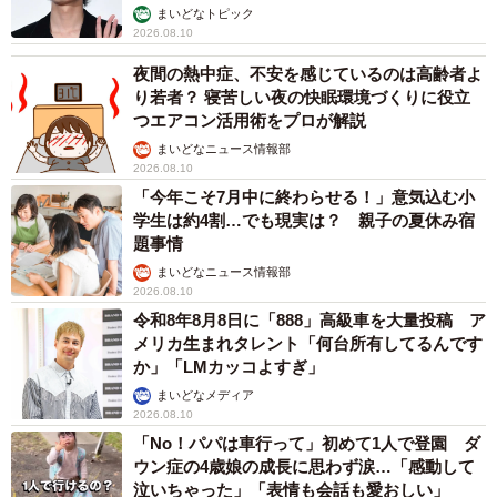
っこいい」
まいどなトピック
2026.08.10
5/6
夜間の熱中症、不安を感じているのは高齢者よ
長崎県警は新メンバー(職員)を募集する！／長崎県警察 公式Xより
り若者？ 寝苦しい夜の快眠環境づくりに役立
つエアコン活用術をプロが解説
「俺らは夏に向けて体を鍛えてっぞ……ドラララアァァー
まいどなニュース情報部
ー!!!」警察官募集の告知とともに、パッションがあふれ出て
2026.08.10
「今年こそ7月中に終わらせる！」意気込む小
います。
学生は約4割…でも現実は？ 親子の夏休み宿
題事情
まいどなニュース情報部
2026.08.10
令和8年8月8日に「888」高級車を大量投稿 ア
メリカ生まれタレント「何台所有してるんです
か」「LMカッコよすぎ」
まいどなメディア
2026.08.10
「No！パパは車行って」初めて1人で登園 ダ
ウン症の4歳娘の成長に思わず涙…「感動して
泣いちゃった」「表情も会話も愛おしい」