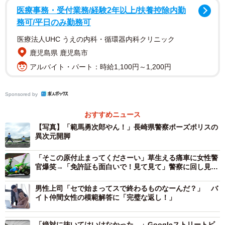
医療事務・受付業務/経験2年以上/扶養控除内勤
務可/平日のみ勤務可
医療法人UHC うえの内科・循環器内科クリニック
鹿児島県 鹿児島市
アルバイト・パート：時給1,100円～1,200円
Sponsored by
2/6
おすすめニュース
今日は２人で開脚っす／長崎県警察 公式Xより
【写真】「範馬勇次郎やん！」長崎県警察ポーズポリスの
異次元開脚
そこに写っていたのは、2脚の椅子にそれぞれ足をかけ、空
「そこの原付止まってくださーい」草生える痛車に女性警
中できれいに180度開脚を決める警察官の姿。しかも腕を組
官爆笑→「免許証も面白いで！見て見て」警察に回し見さ
れた
んで涼しい顔をしており、一切のつらさを感じさせませ
男性上司「セで始まってスで終わるものなーんだ？」 バ
ん。隣の警察官も、にこやかな表情で開脚を披露。この異
イト仲間女性の模範解答に「完璧な返し！」
次元の光景に、コメント欄には驚きとツッコミの嵐が巻き
起こりました。
「絶対に抜いてはいけなかった…」Googleストリートビ