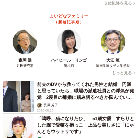
６位以降を見る
ぁ!!」花粉症が開脚のキレに影響するという新事実を告白。
まいどなファミリー
（新着記事順）
森岡 浩
ハイヒール・リンゴ
大江 篤
姓氏研究家
漫才師
園田学園女子大学学長
もっと見る
前夫のDVから救ってくれた男性と結婚 円満
と思っていたら…職場の派遣社員との浮気が発
覚 2度目の離婚に踏み切るべきか悩んでいま
す【夫婦関係修復カウンセラーが解説】
長澤 芳子
2026.08.10
「嗚呼、猫になりたひ」 51歳女優 すらりと
した腕で愛猫を抱っこ 上品な美しさに「にゃ
んともウットリです」