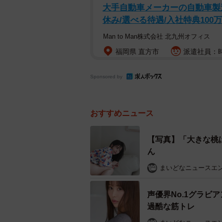
大手自動車メーカーの自動車製
休み/選べる待遇/入社特典100
Man to Man株式会社 北九州オフィス
福岡県 直方市
派遣社員：時給
Sponsored by
おすすめニュース
【写真】「大きな桃
ん
まいどなニュースエ
声優界No.1グラ
過酷な筋トレ