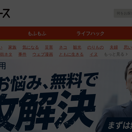
もふもふ
ライフハック
い
家族
気になる
災害
ネコ
観光
のりもの
夫婦
思い
街ネタ
事件
ウェブ漫画
ともに生きる
イヌ
もっと見る