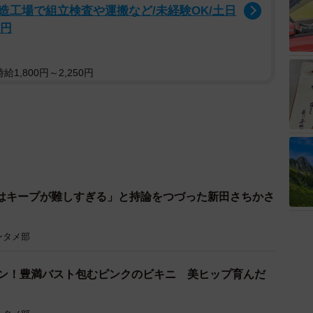
造工場で組立検査や運搬など/未経験OK/土日
万円
1,800円～2,250円
はキープが難しすぎる」と持論をつづった新田さちかさ
ンタメ部
ビアン！豊満バスト包むピンクのビキニ 美ヒップ育んだ