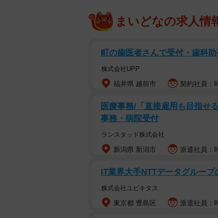
まいどなの求人情
町の歯医者さんで受付・歯科助
株式会社UPP
福井県 越前市
契約社員：時
医療事務/「直接雇用も目指せる
事務・病院受付
ランスタッド株式会社
新潟県 新潟市
派遣社員：時
IT業界大手NTTデータグルー
株式会社ユビキタス
東京都 豊島区
派遣社員：時