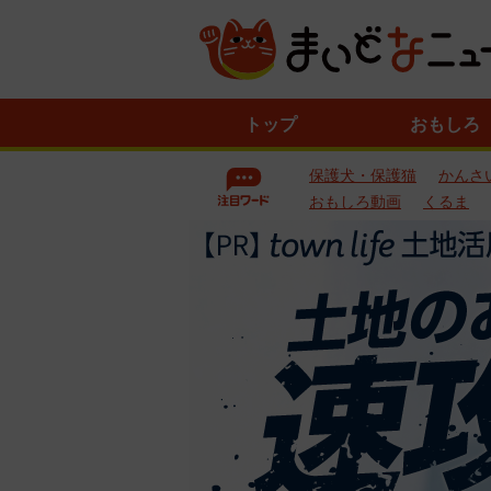
ニ
トップ
おもしろ
ュ
ー
保護犬・保護猫
かんさ
ス
一
おもしろ動画
くるま
覧