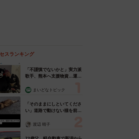
セスランキング
「不謹慎でないかと」実力派
歌手、熊本へ支援物資…運搬
トラックの車体デザインにた
めらい 「痛いほど伝わる」
まいどなトピック
「行動され立派」
「そのままにしといてくださ
い」道路で動けない猫を前に
返された一言… 懸命に生き
ようとした4日間 「命の重
渡辺 晴子
さはみんな同じ」保護団体代
表の訴え
72歳父、軽自動車で新潟から