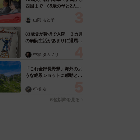
四国まで 65歳の母と2人で
3泊4日の旅 パーキングの休
憩まで分刻み… 「大学生で
山岡 もと子
も組まねえよ！」
83歳父が骨折で入院 ３カ月
の病院生活があまりに退屈で
「画用紙と色鉛筆持ってこ
い！」→スケッチブックを見
中将 タカノリ
た家族が仰天「これ、売れま
すよ…」
「これ全部長野県」海外のよ
うな絶景ショットに感動と反
響「離れてからいいところだ
ったんだって気づいた」
行橋 友
６位以降を見る