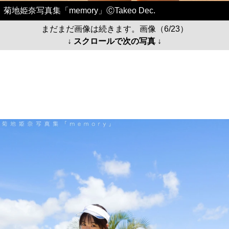
菊地姫奈写真集「memory」ⒸTakeo Dec.
まだまだ画像は続きます。画像（6/23）
↓ スクロールで次の写真 ↓