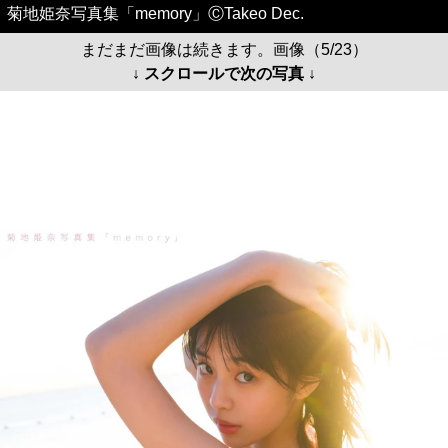
菊地姫奈写真集「memory」ⒸTakeo Dec.
まだまだ画像は続きます。画像（5/23）
↓ スクロールで次の写真 ↓