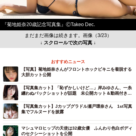
『菊地姫奈20歳記念写真集』ⒸTakeo Dec.
まだまだ画像は続きます。画像（3/23）
↓ スクロールで次の写真 ↓
おすすめニュース
【写真】菊地姫奈さんがフロントホックビキニを着脱する
大胆カット公開
【写真集カット】「恥ずかしいけど…」岸みゆさん、一糸
纏わぬバックショットが話題 未公開カット＆動画付き電
子版発売
【写真集カット】Jカップグラドル瀬戸環奈さん 1st写真
集でフルヌードを披露
マシュマロヒップの天使は32歳女優 ふんわり色白ボディ
のセクシーショットを公開