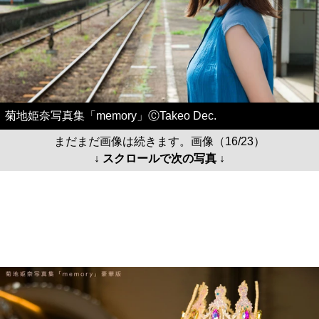
菊地姫奈写真集「memory」ⒸTakeo Dec.
まだまだ画像は続きます。画像（16/23）
↓ スクロールで次の写真 ↓