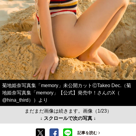
菊地姫奈写真集「memory」未公開カットⒸTakeo Dec.（菊
地姫奈写真集「memory」【公式】発売中！さんのX（
@hina_third））より
まだまだ画像は続きます。画像（1/23）
↓ スクロールで次の写真 ↓
記事を読む