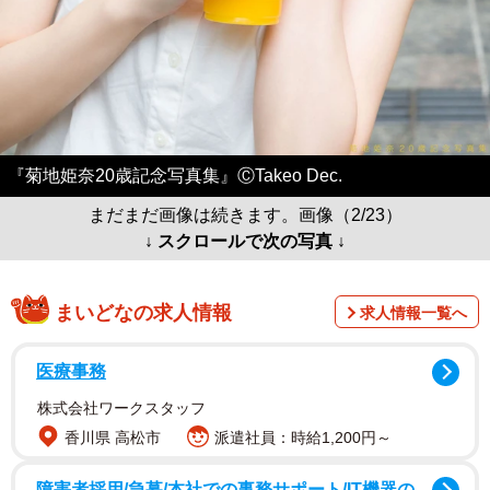
『菊地姫奈20歳記念写真集』ⒸTakeo Dec.
まだまだ画像は続きます。画像（2/23）
↓ スクロールで次の写真 ↓
まいどなの求人情報
求人情報一覧へ
医療事務
株式会社ワークスタッフ
香川県 高松市
派遣社員：時給1,200円～
障害者採用/急募/本社での事務サポート/IT機器の