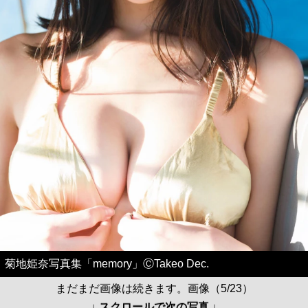
菊地姫奈写真集「memory」ⒸTakeo Dec.
まだまだ画像は続きます。画像（5/23）
↓ スクロールで次の写真 ↓