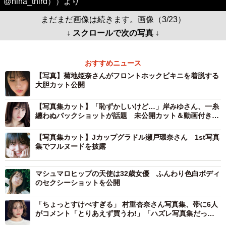
@hina_third））より
まだまだ画像は続きます。画像（3/23）
↓ スクロールで次の写真 ↓
おすすめニュース
【写真】菊地姫奈さんがフロントホックビキニを着脱する
大胆カット公開
【写真集カット】「恥ずかしいけど…」岸みゆさん、一糸
纏わぬバックショットが話題 未公開カット＆動画付き電
子版発売
【写真集カット】Jカップグラドル瀬戸環奈さん 1st写真
集でフルヌードを披露
マシュマロヒップの天使は32歳女優 ふんわり色白ボディ
のセクシーショットを公開
「ちょっとすけべすぎる」 村重杏奈さん写真集、帯に6人
がコメント「とりあえず買うわ!」「ハズレ写真集だった
ら僕が責任取ります!」