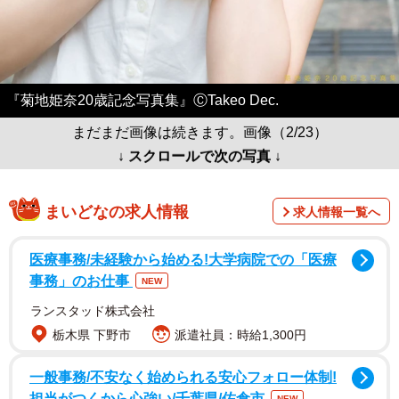
『菊地姫奈20歳記念写真集』ⒸTakeo Dec.
まだまだ画像は続きます。画像（2/23）
↓ スクロールで次の写真 ↓
まいどなの求人情報
求人情報一覧へ
医療事務/未経験から始める!大学病院での「医療
事務」のお仕事
NEW
ランスタッド株式会社
栃木県 下野市
派遣社員：時給1,300円
一般事務/不安なく始められる安心フォロー体制!
担当がつくから心強い/千葉県/佐倉市
NEW