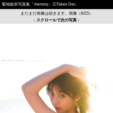
菊地姫奈写真集「memory」ⒸTakeo Dec.
まだまだ画像は続きます。画像（6/23）
↓ スクロールで次の写真 ↓