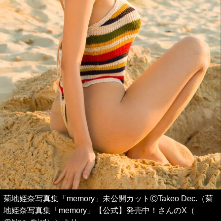
菊地姫奈写真集「memory」未公開カットⒸTakeo Dec.（菊
地姫奈写真集「memory」【公式】発売中！さんのX（