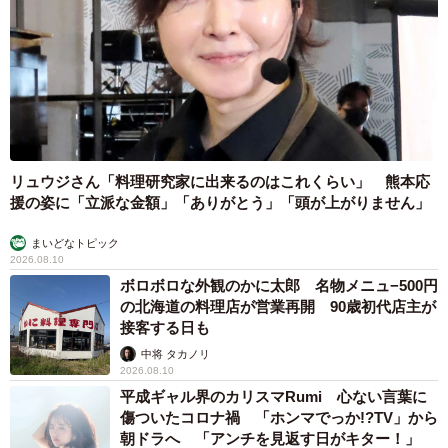
リュウジさん「料理研究家に出来るのはこれくらい」 熊本応
援の姿に「立派な金額」「ありがとう」「頭が上がりません」
まいどなトピック
2026.08.10
ボロボロな外観のかに太郎 名物メニュ−500円
の北海道の料理店が営業再開 90歳初代店主が
接客する日も
中将 タカノリ
2026.08.10
平成ギャル界のカリスマRumi 心ない言葉に
傷ついたコロナ禍 「ホンマでっか!?TV」から
朝ドラへ 「アンチを見返す日がキター！」