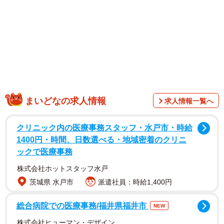
ークコウサク」を運営する
gangi-manさん
（@gangi_man）。
まいどなの求人情報
求人情報一覧へ
クリニック内の医療事務スタッフ・水戸市・時給
1400円・時間、日数選べる・地域密着のクリニ
1/5
ックで医療事務
1つ目のグラスには白い液体が…（gangi-manさん提供）
株式会社ホットスタッフ水戸
茨城県 水戸市
派遣社員：時給1,400円
総合病院での医療事務/福井県福井市
NEW
株式会社ヒューマン・デザイン