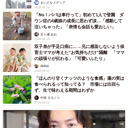
まいどなメディア
2026.08.10
「No！パパは車行って」初めて1人で登園 ダ
ウン症の4歳娘の成長に思わず涙…「感動して
泣いちゃった」「表情も会話も愛おしい」
五ヶ瀬 あお
2026.08.10
双子弟が手足口病に…→兄に感染しないよう保
育士ママが考えた“お気持ちだけ”隔離 「ママ
の頑張りが伝わる」「可愛いふたり」
ANNA
2026.08.10
「ほんのり甘くナッツのような食感」蓮の実は
食べられるって知ってる？ 市場には出回ら
ず、生で味わえる期間はわずか
中将 タカノリ
2026.08.10