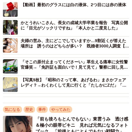
2つ目のグラスには赤い液体が…（gangi-manさん提供）
【動画】最初のグラスには白の液体、2つ目には赤の液体
1つ目のグラスには白い液体、2つ目のグラスには赤い液体
かとうれいこさん、長女の成城大学卒業を報告 写真公開
を注ぎ出すgangi-manさんのティーポット。内部に2種の液
に「目元がソックリですね」「本人かと二度見した」
体を入れるスペースがあり、それぞれに開けられた制御用
夫婦の営み、主にどこでしていますか…9割近くが答えた
の空気穴を操作することで注ぎ分けるというものだ。まだ
場所は 誘うのはどちらが多い？ 既婚者3000人調査【年
完璧な仕上がりというわけではないようだが、3Dプリンタ
末年始・夫婦関係を振り返る】
ーでこのような伝説的アイテムを再現できるとは、非常に
「そこの原付止まってくださーい」草生える痛車に女性警
興味深い。
官爆笑→「免許証も面白いで！見て見て」警察に回し見さ
れたツインテールの萌え猛者に聞いた
【写真9枚】「昭和のＺって車、あげるわ」まさかフェア
gangi-manさんに話を聞いた。
レディ？→わくわくして見に行くと「たしかにZだ」「激
レアですよ」
――暗殺者のティーポットを作ろうと思われたのは、なぜ
ですか？
気になる
歴史
事件
やってみた
「前も後ろもとんでもない」東雲うみ 透け感
gangi-man：3Dプリンターで手では作るのが難しい、ちょ
＆極小の眼帯ビキニ 見れば元気になるフォト
っと不思議なものができないかと思って作りました。以
ブック 「前後ともにとんでもない戦闘力」