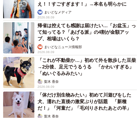
え！！すごすぎます！」→本名も明らかに
まいどなメディア
2026.08.09
帰省は控えても感謝は届けたい…「お盆玉」っ
て知ってる？「あげる派」の4割が金額アッ
プ、相場はいくら？
まいどなニュース情報部
2026.08.09
「これが不動柴か…」初めて外を散歩した豆柴
→2分後、足元でうるうる 「かわいすぎる」
「ぬいぐるみみたい」
梨木 香奈
2026.08.09
「体だけ別生物みたい」初めて川遊びをした
犬、濡れた直後の激変ぶりが話題 「新種
だ！」「河童だ」「毛刈りされたあとの羊」
梨木 香奈
2026.08.09