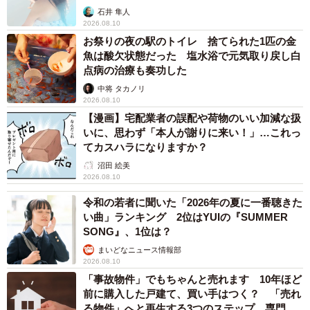
石井 隼人
2026.08.10
お祭りの夜の駅のトイレ 捨てられた1匹の金
魚は酸欠状態だった 塩水浴で元気取り戻し白
点病の治療も奏功した
中将 タカノリ
2026.08.10
【漫画】宅配業者の誤配や荷物のいい加減な扱
いに、思わず「本人が謝りに来い！」…これっ
てカスハラになりますか？
沼田 絵美
2026.08.10
令和の若者に聞いた「2026年の夏に一番聴きた
い曲」ランキング 2位はYUIの『SUMMER
SONG』、1位は？
まいどなニュース情報部
2026.08.10
「事故物件」でもちゃんと売れます 10年ほど
前に購入した戸建て、買い手はつく？ 「売れ
る物件」へと再生する3つのステップ 専門家