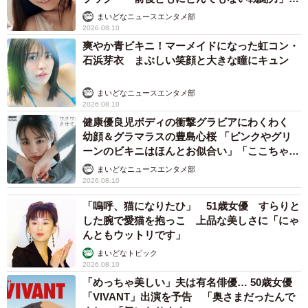
前、「不可能物体」という立体パズルのようなものを作っ
「桃ダイナマイトがすごい」
まいどなニュースエンタメ部
2026.08.10
たことがあるのですが、その延長で3Dプリンターならでは
爽やか青ビキニ！マーメイドになった虹コン・
の工作をしたかったのです。
石浜芽衣 まぶしい笑顔と大きな瞳にキュン
まいどなニュースエンタメ部
2026.08.10
健康優良児ボディの衝撃グラビアにわくわく
幼顔＆グラマラスの豊島心桜 「ピンクやグリ
ーンのビキニはほんとお似合い」「ここちゃん
天使 また可愛くなった」
まいどなニュースエンタメ部
2026.08.10
「嗚呼、猫になりたひ」 51歳女優 すらりと
した腕で愛猫を抱っこ 上品な美しさに「にゃ
んともウットリです」
まいどなトピック
2026.08.10
「めっちゃ美しい」夫は有名俳優… 50歳女優
「VIVANT」出演を予告 「奥さまだったんで