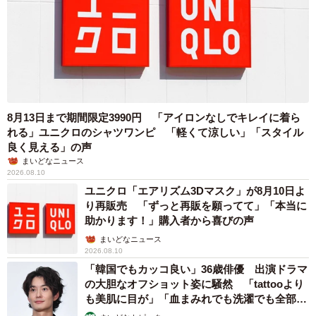
4/5
内部の構造（gangi-manさん提供）
8月13日まで期間限定3990円 「アイロンなしでキレイに着ら
れる」ユニクロのシャツワンピ 「軽くて涼しい」「スタイル
暗殺者のティーポットの製作風景は、YouTubeチャンネル
良く見える」の声
「ユニークコウサク」でも見ることができる。同チャンネ
まいどなニュース
2026.08.10
ルでは、他にも数々のユニークな3Dプリンター作品・電子
ユニクロ「エアリズム3Dマスク」が8月10日よ
工作が紹介されているので、ご興味のある方はぜひご覧い
り再販売 「ずっと再販を願ってて」「本当に
ただきたい。
助かります！」購入者から喜びの声
まいどなニュース
2026.08.10
【gangi-manさん関連情報】
「韓国でもカッコ良い」36歳俳優 出演ドラマ
▽Xアカウント
の大胆なオフショット姿に騒然 「tattooより
https://x.com/gangi_man
も美肌に目が」「血まみれでも洗濯でも全部か
っこいい」
▽YouTubeチャンネル「ユニークコウサク」