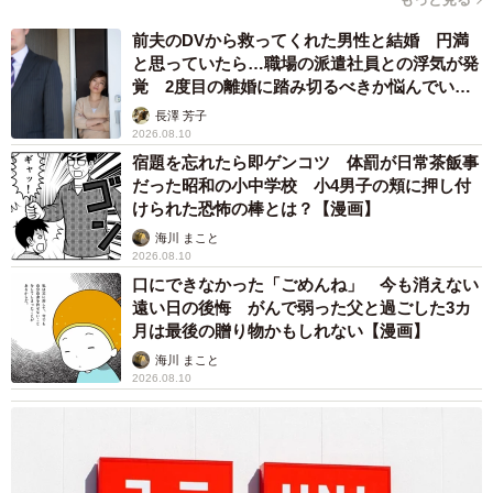
◇ ◇
前夫のDVから救ってくれた男性と結婚 円満
と思っていたら…職場の派遣社員との浮気が発
SNSユーザーたちから
覚 2度目の離婚に踏み切るべきか悩んでいま
す【夫婦関係修復カウンセラーが解説】
長澤 芳子
「原理自体は空気圧と液体の通り道を利用した単純なもの
2026.08.10
ですが、液体が混ざったり漏れたりせず、滑らかに機能さ
宿題を忘れたら即ゲンコツ 体罰が日常茶飯事
だった昭和の小中学校 小4男子の頬に押し付
せるのは想像以上に難しいのです」
けられた恐怖の棒とは？【漫画】
「古代の知恵と現代技術の融合が面白いですね。完成度は
海川 まこと
ともかく、再現への挑戦自体が素晴らしいです」
2026.08.10
口にできなかった「ごめんね」 今も消えない
「蕎麦つゆと蕎麦湯を注ぎ分けられるという……」
遠い日の後悔 がんで弱った父と過ごした3カ
月は最後の贈り物かもしれない【漫画】
など、数々の驚きの声が寄せられた今回の投稿。
海川 まこと
2026.08.10