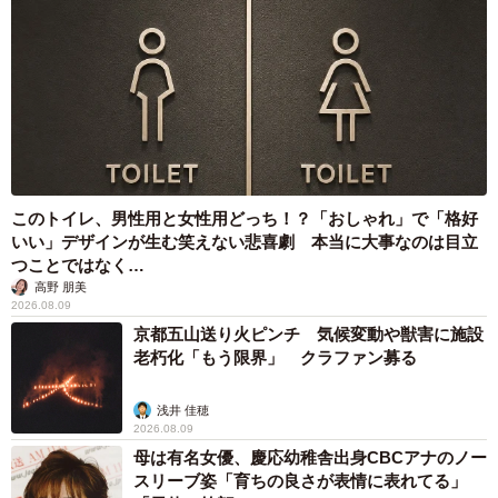
このトイレ、男性用と女性用どっち！？「おしゃれ」で「格好
いい」デザインが生む笑えない悲喜劇 本当に大事なのは目立
つことではなく…
高野 朋美
2026.08.09
京都五山送り火ピンチ 気候変動や獣害に施設
老朽化「もう限界」 クラファン募る
浅井 佳穂
2026.08.09
母は有名女優、慶応幼稚舎出身CBCアナのノー
スリーブ姿「育ちの良さが表情に表れてる」