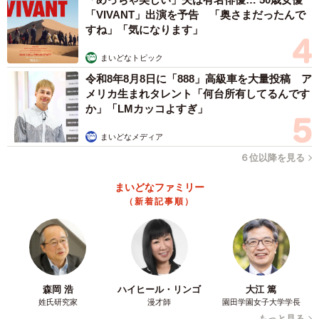
ので内部の構造を作りやすかったためです。
「VIVANT」出演を予告 「奥さまだったんで
すね」「気になります」
――製作にあたり、こだわったことや苦労されたことは？
まいどなトピック
令和8年8月8日に「888」高級車を大量投稿 ア
gangi-man：モデリング自体はそこまで大変ではなかったの
メリカ生まれタレント「何台所有してるんです
ですが、液体が漏れないようにするのに苦労しました。蓋
か」「LMカッコよすぎ」
のアクリル板を接着してしまえば、もう少し簡単にできた
まいどなメディア
かもしれませんが、洗浄などのメンテナンスができなくな
６位以降を見る
るので、着脱にこだわってなんとか実現しました。
まいどなファミリー
――ご投稿に対し、大きな反響がありました。
（新着記事順）
gangi-man：形がかなり意外だと思うので、少しはウケるか
なと思ってポストしましたが、想像した以上の反響で驚い
ています。多くの人に見てもらえて、とてもうれしいで
森岡 浩
ハイヒール・リンゴ
大江 篤
す。
姓氏研究家
漫才師
園田学園女子大学学長
もっと見る