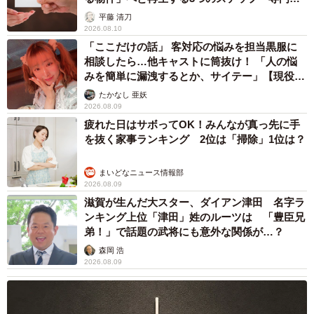
が解説
平藤 清刀
2026.08.10
「ここだけの話」 客対応の悩みを担当黒服に
相談したら…他キャストに筒抜け！ 「人の悩
みを簡単に漏洩するとか、サイテー」【現役キ
ャストに取材】
たかなし 亜妖
2026.08.09
疲れた日はサボってOK！みんなが真っ先に手
を抜く家事ランキング 2位は「掃除」1位は？
まいどなニュース情報部
2026.08.09
滋賀が生んだ大スター、ダイアン津田 名字ラ
ンキング上位「津田」姓のルーツは 「豊臣兄
弟！」で話題の武将にも意外な関係が…？
森岡 浩
2026.08.09