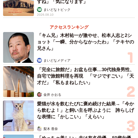
すね」「気になります」
まいどなトピック
2026.08.10
アクセスランキング
「キム兄」木村祐一が激やせ、松本人志と2シ
ョット「一瞬、分からなかったわ」「テキヤの
兄さん」
まいどなメディア
「完全に旅館だ」お盆も仕事…30代独身男性、
自宅で旅館料理を再現 「マジですごい」「天
才だ」「私もまねしたい」
金井 かおる
愛猫が水を飲むたびに褒め続けた結果→「今か
3/5
ら飲むよ！」と飼い主を呼ぶように 誇らしげ
な表情に「かしこい」「えらい」
以前製作した不可能物体（gangi-manさん提供）
梨木 香奈
湯桶の形になっているのは、形状が直線で構成されている
「めっちゃ美しい」夫は有名俳優… 50歳女優