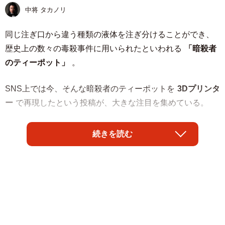
中将 タカノリ
同じ注ぎ口から違う種類の液体を注ぎ分けることができ、
歴史上の数々の毒殺事件に用いられたといわれる
「暗殺者
のティーポット」
。
SNS上では今、そんな暗殺者のティーポットを
3Dプリンタ
ー
で再現したという投稿が、大きな注目を集めている。
「古代中国で使われたとされる『暗殺者のティーポット』
続きを読む
を、現代の技術である3Dプリンターで再現する実験を行い
ました。大気圧を利用した単純なトリックではあります
が、流体を制御する必要があるため想像より難しく、完成
はしたものの多くの課題を残すものとなりました」
と動画を紹介したのは、工作系YouTubeチャンネル「ユニ