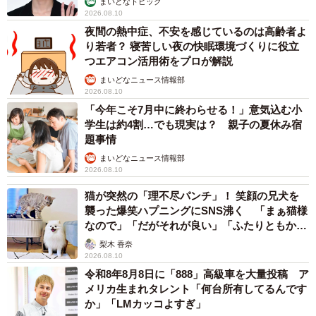
まいどなトピック
2026.08.10
www.youtube.com/@unique-kousaku
夜間の熱中症、不安を感じているのは高齢者よ
り若者？ 寝苦しい夜の快眠環境づくりに役立
つエアコン活用術をプロが解説
まいどなニュース情報部
2026.08.10
「今年こそ7月中に終わらせる！」意気込む小
学生は約4割…でも現実は？ 親子の夏休み宿
題事情
まいどなニュース情報部
2026.08.10
猫が突然の「理不尽パンチ」！ 笑顔の兄犬を
襲った爆笑ハプニングにSNS沸く 「まぁ猫様
なので」「だがそれが良い」「ふたりともかわ
いいね」
梨木 香奈
2026.08.10
令和8年8月8日に「888」高級車を大量投稿 ア
メリカ生まれタレント「何台所有してるんです
か」「LMカッコよすぎ」