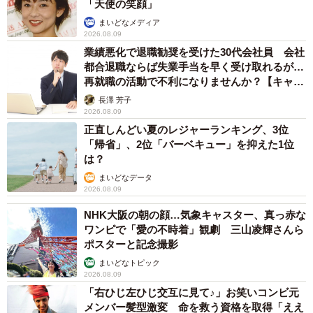
「天使の笑顔」
まいどなメディア
2026.08.09
業績悪化で退職勧奨を受けた30代会社員 会社
都合退職ならば失業手当を早く受け取れるが…
再就職の活動で不利になりませんか？【キャリ
アカウンセラーが解説】
長澤 芳子
2026.08.09
正直しんどい夏のレジャーランキング、3位
「帰省」、2位「バーベキュー」を抑えた1位
は？
まいどなデータ
2026.08.09
NHK大阪の朝の顔…気象キャスター、真っ赤な
ワンピで「愛の不時着」観劇 三山凌輝さんら
ポスターと記念撮影
まいどなトピック
2026.08.09
「右ひじ左ひじ交互に見て♪」お笑いコンビ元
メンバー髪型激変 命を救う資格を取得「ええ