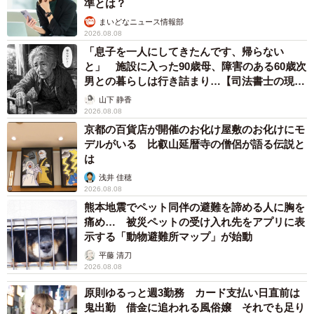
準とは？
まいどなニュース情報部
2026.08.08
「息子を一人にしてきたんです、帰らない
と」 施設に入った90歳母、障害のある60歳次
男との暮らしは行き詰まり…【司法書士の現場
から】
山下 静香
2026.08.08
京都の百貨店が開催のお化け屋敷のお化けにモ
デルがいる 比叡山延暦寺の僧侶が語る伝説と
は
浅井 佳穂
2026.08.08
熊本地震でペット同伴の避難を諦める人に胸を
痛め… 被災ペットの受け入れ先をアプリに表
示する「動物避難所マップ」が始動
平藤 清刀
2026.08.08
原則ゆるっと週3勤務 カード支払い日直前は
鬼出勤 借金に追われる風俗嬢 それでも足り