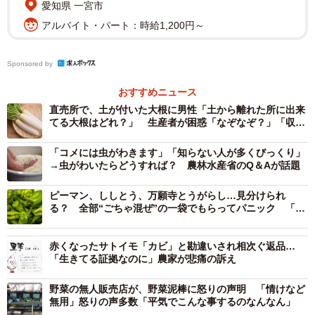
愛知県 一宮市
アルバイト・パート：時給1,200円～
Sponsored by
おすすめニュース
直売所で、土が付いた大根に男性「土から離れた所に出来
てる大根はどれ？」 生産者が困惑「なぞなぞ？」「収穫
体験すべき」
「コメには虫がわきます」「知らない人が多くびっくり」
→虫がわいたらどうすれば？ 農林水産省のQ＆Aが話題
ピーマン、ししとう、万願寺とうがらし…見分けられ
る？ 全部“ごちゃ混ぜ”の一袋でもらってパニック 「焼
き野菜ロシアン」状態に共感の声続々
赤くなったサトイモ「カビ」と勘違いされ相次ぐ返品…
「生きてる証拠なのに」農家が悲痛の訴え
野菜の無人販売店が、野菜泥棒に怒りの声明 「情けなど
2/2
無用」怒りの声多数「平気でこんな事するのなんなん」