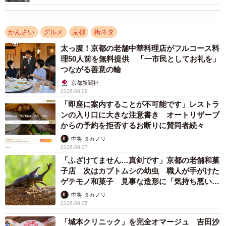
西村さんの畑で収穫したクワイ。大きな芽が出ており、外側は鮮やかな
青色だ。
かんさい
グルメ
京都
街ネタ
西村さんも30年間作り続けてきたが、2025年は生産量を前
太っ腹！京都の老舗中華料理店がフルコース料
年の3分の2ほどにまで減らした。「クワイの栽培は大変な
理50人前を無料提供 「一市民としてお礼を」
つながる善意の輪
手間やコストがかかる一方で、消費が減っている。周辺の
京都新聞社
農家も作るのをやめてしまい、竹田ではうちだけになっ
2026.08.08
た」
「即座に案内することが不可能です」レストラ
ンの入り口に大きな注意書き オートリザーブ
からの予約を拒否するお断りに賛同者続々
クワイの栽培は6カ月かかる上、水生植物のため病気になり
やすく水の管理も大変という。収穫も中腰の姿勢のまま、
中将 タカノリ
2026.08.07
くわで実を掘り起こす作業のため、時間と労力が必要とな
「ふざけてません…真剣です」京都の老舗和菓
る。
子店 次はカブトムシの幼虫 職人が手がけた
ゲテモノ和菓子 見事な造形に「気持ち悪いく
らいリアル」
一方で、洋風や中華風といったおせち料理の多様化によ
中将 タカノリ
2026.08.05
り、和風おせちの定番であるクワイの需要が減った。現
「城本クリニック」を完全オマージュ 吉田沙
在、料亭など一部の顧客が京都産にこだわって買い求める