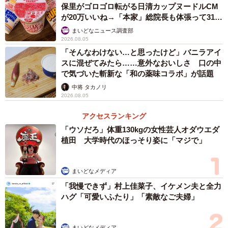
保里がゴロゴロ転がる日清カップヌードルCM
ものの、量が少ないため値段が高騰している。
が20万いいね→「本家」総院長も体張って31万
いいね
まいどなニュース調査部
京都青果合同によると、クワイの25年の取扱量は770キロ
2026.08.05
で、10年前の3分の1以下となった。西村さんは「伝統野菜
「そんなわけない…と思ったけど」バニラアイ
スに混ぜてみたら……意外なおいしさ 口の中
なので、絶やしてはならないという思いで作っている。正
で気づいた斬新な「和の薬味コラボ」が話題
月の縁起物として、多くの人に季節を感じながら食べ続け
中将 タカノリ
てほしい」と話す。
2026.08.05
アクセスランキング
「ウソだろ」体重130kgの女性芸人オダウエダ
植田 大学時代のほっそり姿に「マジで」
まいどなメディア
「我慢できず」村上佳菜子、イケメン夫と全力
ハグ「可愛いふたり」「素敵なご夫婦」
まいどなメディア