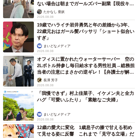
ない場合は朝までガールズバー副業【現役キャ
ストに取材】
たかなし 亜妖
2026.08.08
19歳でハライチ岩井勇気と年の差婚から3年、
22歳元おはガール髪バッサリ「ショート似合い
すぎ」
まいどなメディア
2026.08.08
オフィスに置かれたウォーターサーバー 空の
2Lボトル持参し毎日給水する男性社員→総務担
当者の注意にまさかの逆ギレ！【弁護士が解
説】
長澤 芳子
2026.08.08
「我慢できず」村上佳菜子、イケメン夫と全力
ハグ「可愛いふたり」「素敵なご夫婦」
まいどなメディア
2026.08.08
12歳の愛犬に変化 1歳息子の膝で甘える初め
て見せる姿に反響 これまで「見守る立場」だ