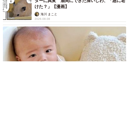
ターに異変 眉間にできた深いしわ、「急に老
けた？」【漫画】
海川 まこと
2026.08.08
赤ちゃんが気になる？ひょっこり顔を出す2匹の猫の愛らしさに
悶絶…！ 「こんなかわいい構図あります？」「ベストショッ
トすぎる！」
梨木 香奈
2026.08.08
酔って転んでアザだらけ ネイルも折れて超悲