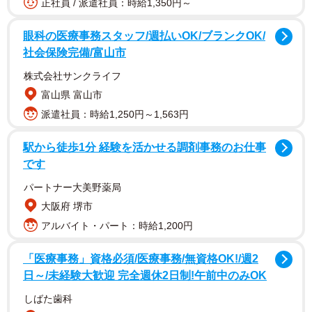
正社員 / 派遣社員：時給1,350円～
京都市伏見区の竹田地域。住宅街の所々に畑が広がる。そ
の一角に、昨年12月に収穫した後のクワイの茎や葉が置か
眼科の医療事務スタッフ/週払いOK/ブランクOK/
社会保険完備/富山市
れていた。
株式会社サンクライフ
「水を張って栽培するんですよ」。葉を広げて見せながら
富山県 富山市
教えてくれたのは、農家の西村美彦さん（48）＝同区。京
派遣社員：時給1,250円～1,563円
都市中央卸売市場で卸すクワイの7～8割を生産している。
駅から徒歩1分 経験を活かせる調剤事務のお仕事
です
クワイは、大きな芽が出ることから「めでたい」を連想さ
せる縁起の良い食材として、昔からおせち料理で用いられ
パートナー大美野薬局
てきた。
大阪府 堺市
アルバイト・パート：時給1,200円
「医療事務」資格必須/医療事務/無資格OK!/週2
日～/未経験大歓迎 完全週休2日制!午前中のみOK
しばた歯科