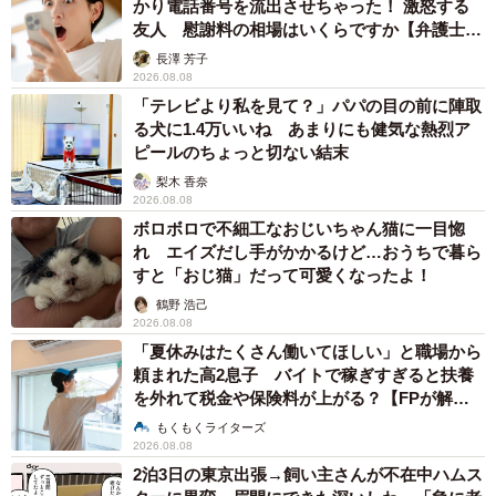
かり電話番号を流出させちゃった！ 激怒する
友人 慰謝料の相場はいくらですか【弁護士が
解説】
長澤 芳子
2026.08.08
「テレビより私を見て？」パパの目の前に陣取
る犬に1.4万いいね あまりにも健気な熱烈ア
ピールのちょっと切ない結末
梨木 香奈
2026.08.08
ボロボロで不細工なおじいちゃん猫に一目惚
れ エイズだし手がかかるけど…おうちで暮ら
すと「おじ猫」だって可愛くなったよ！
鶴野 浩己
2026.08.08
「夏休みはたくさん働いてほしい」と職場から
頼まれた高2息子 バイトで稼ぎすぎると扶養
を外れて税金や保険料が上がる？【FPが解
説】
もくもくライターズ
2026.08.08
2泊3日の東京出張→飼い主さんが不在中ハムス