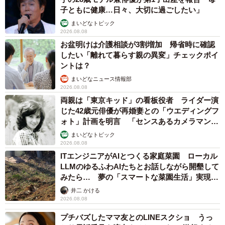
子ともに健康…日々、大切に過ごしたい」
まいどなトピック
2026.08.08
お盆明けは介護相談が3割増加 帰省時に確認
したい「離れて暮らす親の異変」チェックポイ
ントは？
まいどなニュース情報部
2026.08.08
両親は「東京キッド」の看板役者 ライダー演
じた42歳元俳優が再婚妻との「ウエディングフ
ォト」計画を明言 「センスあるカメラマン求
む」
まいどなトピック
2026.08.08
ITエンジニアがAIとつくる家庭菜園 ローカル
LLMのゆるふわAIたちとお話しながら開墾して
みたら… 夢の「スマートな菜園生活」実現な
るか
井二 かける
2026.08.08
プチバズしたママ友とのLINEスクショ うっ