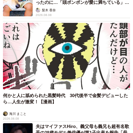
ったのに…「頭ポンポンが愛に満ちている」
「尊…」
梨木 香奈
2026.08.08
何かと人に舐められた黒髪時代 30代後半で金髪デビューした
ら…人生が激変！【漫画】
海川 まこと
2026.08.08
夫はマイファスHiro、義父母も義兄も超有名歌
手の28歳モデル兼俳優が第1子出産を報告「母