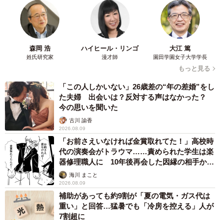
森岡 浩
ハイヒール・リンゴ
大江 篤
姓氏研究家
漫才師
園田学園女子大学学長
もっと見る
「この人しかいない」26歳差の“年の差婚”をし
た夫婦 出会いは？反対する声はなかった？
今の思いを聞いた
古川 諭香
2026.08.09
「お前さえいなければ金賞取れてた！」高校時
代の演奏会がトラウマ……責められた学生は楽
器修理職人に 10年後再会した因縁の相手から
思わぬ申し出【漫画】
海川 まこと
2026.08.09
補助があっても約9割が「夏の電気・ガス代は
重い」と回答…猛暑でも「冷房を控える」人が
7割超に