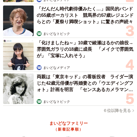
「だんだん時代劇俳優みたく…」国民的バンド
の55歳ボーカリスト 競馬界の57歳レジェンド
らとの「夏祭り満喫ショット」に驚きの声続々
まいどなトピック
「化けましたね～」10歳で綾瀬はるかの娘役→
雰囲気ガラリの18歳に成長 「メイクで雰囲気
が」「宝塚に入れそう」
まいどなメディア
両親は「東京キッド」の看板役者 ライダー演
じた42歳元俳優が再婚妻との「ウエディングフ
ォト」計画を明言 「センスあるカメラマン求
む」
まいどなトピック
６位以降を見る
まいどなファミリー
（新着記事順）