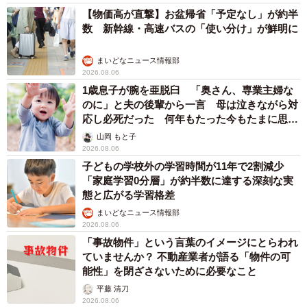
【物価高が直撃】お盆帰省「予定なし」が約半
数 新幹線・高速バスの「使い分け」が鮮明に
まいどなニュース情報部
2026.08.06
1歳息子が腕を亜脱臼 「奥さん、専業主婦な
のに」と夫の後輩から一言 母は泣きながら対
応し必死だった 何年もたった今もたまに思い
出し…
山岡 もと子
2026.08.06
子どもの学校外の学習時間が11年で2割減少
「家庭学習0分層」が約半数に達する深刻な実
態と広がる学習格差
まいどなニュース情報部
2026.08.06
「事故物件」という言葉のイメージにとらわれ
ていませんか？ 不動産業者が語る「物件の可
能性」を閉ざさないために必要なこと
平藤 清刀
2026.08.06