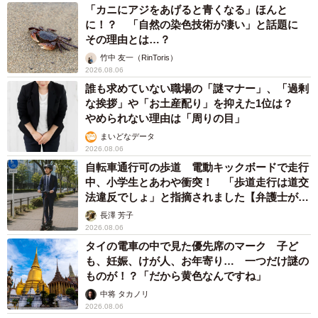
「カニにアジをあげると青くなる」ほんと
に！？ 「自然の染色技術が凄い」と話題に
その理由とは…？
竹中 友一（RinToris）
2026.08.06
誰も求めていない職場の「謎マナー」、「過剰
な挨拶」や「お土産配り」を抑えた1位は？
やめられない理由は「周りの目」
まいどなデータ
2026.08.06
自転車通行可の歩道 電動キックボードで走行
中、小学生とあわや衝突！ 「歩道走行は道交
法違反でしょ」と指摘されました【弁護士が解
説】
長澤 芳子
2026.08.06
タイの電車の中で見た優先席のマーク 子ど
も、妊娠、けが人、お年寄り… 一つだけ謎の
ものが！？「だから黄色なんですね」
中将 タカノリ
2026.08.06