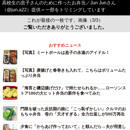
高校生の息子さんのために作ったお弁当／Jun Junさん
（@jun.a22）提供＝一部をトリミングしています
これが最後の一枚です。画像（3/3）
ご覧いただきありがとうございました。
おすすめニュース
【写真】ミートボールは息子の永遠のアイドル！
【写真】唐揚げと春巻きも入れて、こちらはボリュームた
っぷり弁当
「海苔と磯辺揚げだけ」で持たせられるか……ローソンス
トア100の大ヒット弁当の新作を食べてみた
門限を破った反抗期の娘に「こっ恥ずかしい」クルマのお
もちゃ弁当 母の「天才すぎる」全力仕返しが300万再生
夕食に「からあげ作っておいて」と頼んだら→夫が用意し