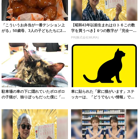
「こういうお弁当が一番テンション上
【昭和43年以前生まれはロト６この数
がる」50歳母、3人の子どもたちに20
字を買うべき】6つの数字が「完全一
年 無理...
致」する方...
PR(株式会社MURA)
駐車場の車の下に隠れていたボロボロ
車に貼られた「家に猫がいます」ステ
の子猫が、独りぼっちだった僕に「幸
ッカーは、「どうでもいい情報」では
せ」を教えて...
ありません！...