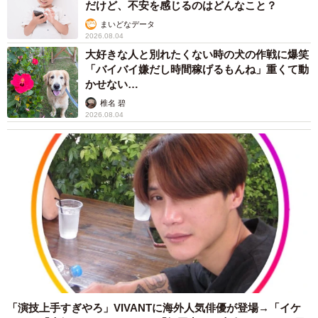
だけど、不安を感じるのはどんなこと？
まいどなデータ
2026.08.04
大好きな人と別れたくない時の犬の作戦に爆笑
「バイバイ嫌だし時間稼げるもんね」重くて動
かせない…
椎名 碧
2026.08.04
「演技上手すぎやろ」VIVANTに海外人気俳優が登場→「イケ