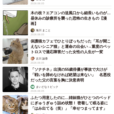
2026.08.05
木の枝？エアコンの送風口から細長いものが…
昼休みの診療所を襲った恐怖の生きもの【漫
画】
海川 まこと
2026.08.05
保護猫カフェでひとりぼっちだった「耳が聞こ
えないシニア猫」と運命の出会い→重度のペッ
トロスで適応障害だった女性の人生が一変
古川 諭香
2026.08.05
「ソナチネ」出演の55歳俳優が事故で大けが
「戦いを諦めなければ絶望は来ない」 名悪役
だった父の言葉を胸に決意表明
まいどなトピック
2026.08.05
ふたつ用意したのに…姉妹猫がひとつのベッド
にぎゅうぎゅう詰め状態！ 密着して眠る姿に
「はみ出てる（笑）」「幸せつまってます」