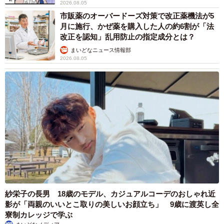
2026.08.05
市販薬のオーバードーズ対策で改正薬機法が5
月に施行、かぜ薬を購入した人の約6割が「法
改正を認知」乱用防止の指定成分とは？
まいどなニュース情報部
2026.08.05
紗栄子の長男 18歳のモデル、カジュアルコーデのおしゃれ近
影が「両親のいいとこ取りの美しいお顔立ち」 9歳に渡英し全
寮制カレッジで学ぶ