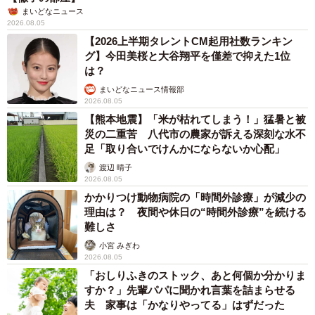
まいどなニュース
2026.08.05
【2026上半期タレントCM起用社数ランキン
グ】今田美桜と大谷翔平を僅差で抑えた1位
は？
まいどなニュース情報部
2026.08.05
【熊本地震】「米が枯れてしまう！」猛暑と被
災の二重苦 八代市の農家が訴える深刻な水不
足「取り合いでけんかにならないか心配」
渡辺 晴子
2026.08.05
かかりつけ動物病院の「時間外診療」が減少の
理由は？ 夜間や休日の“時間外診療”を続ける
難しさ
小宮 みぎわ
2026.08.05
「おしりふきのストック、あと何個か分かりま
すか？」先輩パパに聞かれ言葉を詰まらせる
夫 家事は「かなりやってる」はずだった