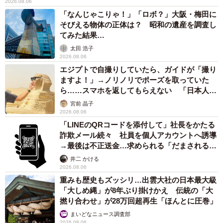
2026.08.06
「なんじゃこりゃ！」「ロボ？」大阪・梅田に
そびえる物体の正体は？ 昭和の遺産を調査し
てみた結果…
太田 浩子
2026.08.06
エジプトで自撮りしていたら、ガイドが「撮り
ますよ！」→ノリノリでポーズを取っていた
ら……スマホを返してもらえない 「日本人は
カモ代表かも」「私は6時間で3万円払った」
宮前 晶子
2026.08.06
「LINEのQRコードを添付して」社長をかたる
詐欺メール続々 社員を個人アカウントへ誘導
→最後は不正送金…求められる「だまされる前
提」の対策
井二 かける
2026.08.06
重みも歴史もズッシリ…出雲大社の日本最大級
「大しめ縄」が8年ぶり掛けかえ 伝統の「大
撚り合わせ」が28万回超再生「ほんとに圧巻」
まいどなニュース調査部
2026.08.06