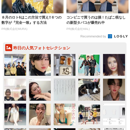
８月のロト6はこの方法で買え!!６つの
コンビニで買うのは損！たばこ税なし
数字が『完全一致』する方法
の新型タバコが爆売れ中
PR(株式会社MURA)
PR(株式会社HAL)
Recommended by
昨日の人気フォトセレクション