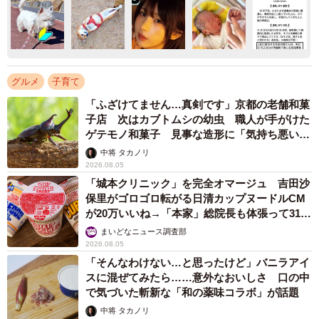
グルメ
子育て
「ふざけてません…真剣です」京都の老舗和菓
子店 次はカブトムシの幼虫 職人が手がけた
ゲテモノ和菓子 見事な造形に「気持ち悪いく
らいリアル」
中将 タカノリ
2026.08.05
「城本クリニック」を完全オマージュ 吉田沙
保里がゴロゴロ転がる日清カップヌードルCM
が20万いいね→「本家」総院長も体張って31万
いいね
まいどなニュース調査部
2026.08.05
「そんなわけない…と思ったけど」バニラアイ
スに混ぜてみたら……意外なおいしさ 口の中
で気づいた斬新な「和の薬味コラボ」が話題
中将 タカノリ