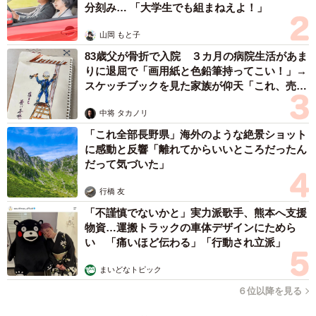
分刻み… 「大学生でも組まねえよ！」
山岡 もと子
83歳父が骨折で入院 ３カ月の病院生活があま
りに退屈で「画用紙と色鉛筆持ってこい！」→
スケッチブックを見た家族が仰天「これ、売れ
ますよ…」
中将 タカノリ
「これ全部長野県」海外のような絶景ショット
に感動と反響「離れてからいいところだったん
だって気づいた」
行橋 友
「不謹慎でないかと」実力派歌手、熊本へ支援
物資…運搬トラックの車体デザインにためら
い 「痛いほど伝わる」「行動され立派」
まいどなトピック
６位以降を見る