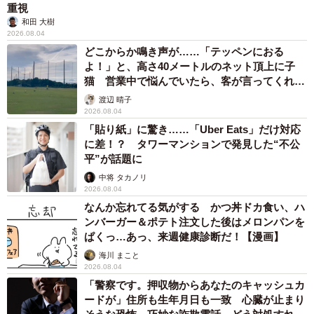
重視
和田 大樹
2026.08.04
どこからか鳴き声が……「テッペンにおる
よ！」と、高さ40メートルのネット頂上に子
猫 営業中で悩んでいたら、客が言ってくれた
のは？
渡辺 晴子
2026.08.04
「貼り紙」に驚き……「Uber Eats」だけ対応
に差！？ タワーマンションで発見した“不公
平”が話題に
中将 タカノリ
2026.08.04
なんか忘れてる気がする かつ丼ドカ食い、ハ
ンバーガー＆ポテト注文した後はメロンパンを
ぱくっ…あっ、来週健康診断だ！【漫画】
海川 まこと
2026.08.04
「警察です。押収物からあなたのキャッシュカ
ードが」住所も生年月日も一致 心臓が止まり