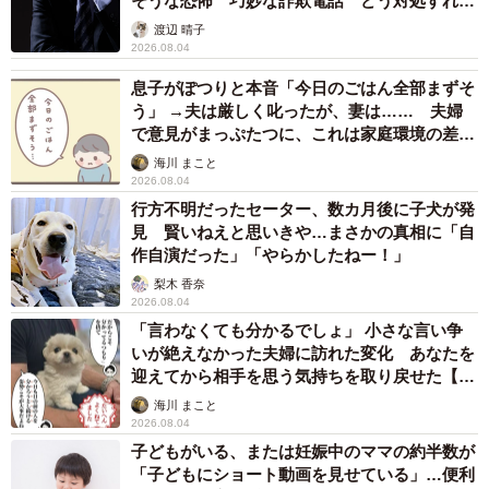
そうな恐怖 巧妙な詐欺電話 どう対処すれ
ば…
渡辺 晴子
2026.08.04
息子がぽつりと本音「今日のごはん全部まずそ
う」 →夫は厳しく叱ったが、妻は…… 夫婦
で意見がまっぷたつに、これは家庭環境の差？
【漫画】
海川 まこと
2026.08.04
行方不明だったセーター、数カ月後に子犬が発
見 賢いねえと思いきや…まさかの真相に「自
作自演だった」「やらかしたねー！」
梨木 香奈
2026.08.04
「言わなくても分かるでしょ」 小さな言い争
いが絶えなかった夫婦に訪れた変化 あなたを
迎えてから相手を思う気持ちを取り戻せた【漫
画】
海川 まこと
2026.08.04
子どもがいる、または妊娠中のママの約半数が
「子どもにショート動画を見せている」…便利