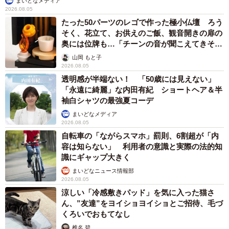
まいどなメディア
2026.08.05
たった50パーツのレゴで作った極小仏壇 ろう
そく、花立て、お供えのご飯、観音開きの扉の
奥には位牌も…「チーンの音が聞こえてきそ
う」
山岡 もと子
2026.08.05
透明感が半端ない！ 「50歳には見えない」
「永遠に綺麗」な内田有紀 ショートヘア＆半
袖白シャツの最強夏コーデ
まいどなメディア
2026.08.05
自転車の「ながらスマホ」罰則、6割超が「内
容は知らない」 利用者の意識と実際の法的知
識にギャップ大きく
まいどなニュース情報部
2026.08.05
涼しい「冷感敷きパッド」を気に入った猫さ
ん、”友達”をヨイショヨイショとご招待、毛づ
くろいでおもてなし
椎名 碧