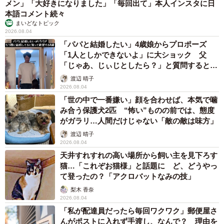
メン」「大好きになりました」「毎回出て」本人インスタに日
本語コメント続々
まいどなトピック
2026.08.04
「パパと結婚したい」4歳娘からプロポーズ
「1人としかできないよ」に大ショック 父
「じゃあ、じぃじとしたら？」と質問すると…
渡辺 晴子
2026.08.04
「世の中で一番嫌い」顔を合わせば、本気で噛
み合う保護犬2匹 “怖い”ものの前では、態度
がガラリ…人間だけじゃない「敵の敵は味方」
渡辺 晴子
2026.08.04
天井すれすれの高い場所から飼い主を見下ろす
猫…「これぞお猫様」と話題に ど、どうやっ
て登ったの？「アクロバットなみの技」
梨木 香奈
2026.08.04
「私が配達員だったら毎回ワクワク」郵便屋さ
んがポストに入れず手渡し、なんで？ 理由を