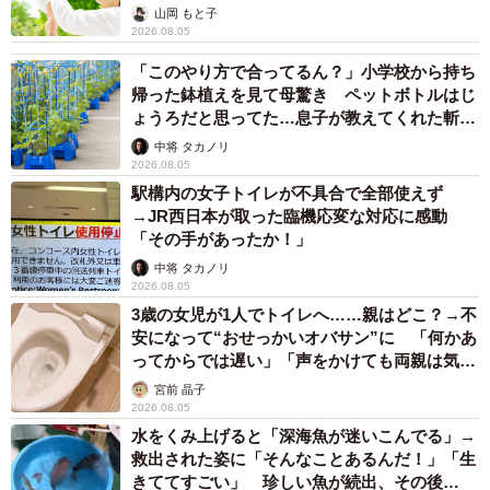
山岡 もと子
2026.08.05
「このやり方で合ってるん？」小学校から持ち
帰った鉢植えを見て母驚き ペットボトルはじ
ょうろだと思ってた…息子が教えてくれた斬新
な水やりとは
中将 タカノリ
2026.08.05
駅構内の女子トイレが不具合で全部使えず
→JR西日本が取った臨機応変な対応に感動
「その手があったか！」
中将 タカノリ
2026.08.05
3歳の女児が1人でトイレへ……親はどこ？→不
安になって“おせっかいオバサン”に 「何かあ
ってからでは遅い」「声をかけても両親は気づ
かぬまま」
宮前 晶子
2026.08.05
水をくみ上げると「深海魚が迷いこんでる」→
救出された姿に「そんなことあるんだ！」「生
きててすごい」 珍しい魚が続出、その後