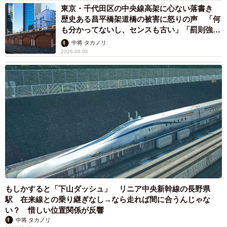
東京・千代田区の中央線高架に心ない落書き
歴史ある昌平橋架道橋の被害に怒りの声 「何
も分かってないし、センスも古い」「罰則強化
して」
中将 タカノリ
2026.08.06
もしかすると「下山ダッシュ」 リニア中央新幹線の長野県
駅 在来線との乗り継ぎなし→なら走れば間に合うんじゃな
い？ 惜しい位置関係が反響
中将 タカノリ