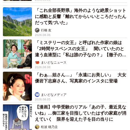
「これ全部長野県」海外のような絶景ショット
に感動と反響「離れてからいいところだったん
だって気づいた」
行橋 友
2026.08.06
「ミステリーの女王」と呼ばれた作家の娘は
「2時間サスペンスの女王」 聞いていたのと
違う血液型に「私は誰の子なの？」【徹子の部
屋】
まいどなニュース
2026.08.06
「わぁ…姐さん…」「永遠にお美しい」 大女
優岩下志麻さん、写真家のインスタに登場
まいどなメディア
2026.08.05
【漫画】中学受験のリアル「あの子、最近見な
いね」…御三家を目指していたはずの家庭が消
えていく 限界を迎えた子を目の当りに
松波 穂乃圭