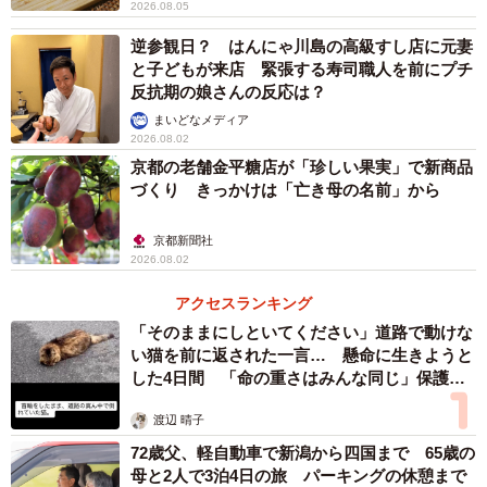
2026.08.05
逆参観日？ はんにゃ川島の高級すし店に元妻
と子どもが来店 緊張する寿司職人を前にプチ
反抗期の娘さんの反応は？
まいどなメディア
2026.08.02
京都の老舗金平糖店が「珍しい果実」で新商品
づくり きっかけは「亡き母の名前」から
京都新聞社
2026.08.02
アクセスランキング
「そのままにしといてください」道路で動けな
い猫を前に返された一言… 懸命に生きようと
した4日間 「命の重さはみんな同じ」保護団
体代表の訴え
渡辺 晴子
72歳父、軽自動車で新潟から四国まで 65歳の
母と2人で3泊4日の旅 パーキングの休憩まで