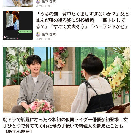
梨木 香奈
2026.08.05
「うちの猫、背中たくましすぎないか？」父と
並んだ猫の後ろ姿にSNS騒然 「筋トレして
る？」「すごく丈夫そう」「ハーランドかと」
梨木 香奈
2026.08.05
朝ドラで話題になった令和初の仮面ライダー俳優が初登場 女
手ひとつで育ててくれた母の手伝いで料理人を夢見たことも
【徹子の部屋】