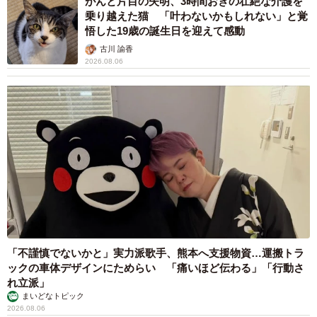
がんと片目の失明、3時間おきの壮絶な介護を
乗り越えた猫 「叶わないかもしれない」と覚
悟した19歳の誕生日を迎えて感動
古川 諭香
2026.08.06
「不謹慎でないかと」実力派歌手、熊本へ支援物資…運搬トラ
ックの車体デザインにためらい 「痛いほど伝わる」「行動さ
れ立派」
まいどなトピック
2026.08.06