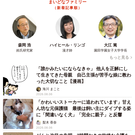
まいどなファミリー
（新着記事順）
森岡 浩
ハイヒール・リンゴ
大江 篤
姓氏研究家
漫才師
園田学園女子大学学長
もっと見る
「誰かみたいにならなきゃ」 他人を正解にし
て生きてきた母親 自己主張が苦手な娘に教わ
った大切なこと【漫画】
海川 まこと
2026.08.06
「かわいいストーカーに追われています」甘え
ん坊な元保護猫 最後は飼い主にダイブする姿
に「間違いなく犬」「完全に親子」と反響
梨木 香奈
2026.08.06