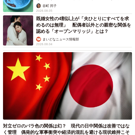
は……
谷町 邦子
2026.08.05
既婚女性の4割以上が「夫ひとりにすべてを求
めるのは無理」 配偶者以外との親密な関係を
認める「オープンマリッジ」とは？
まいどなニュース情報部
2026.08.04
対立ゼロのバラ色の関係は幻？ 現代の日中関係は改善ではな
く管理 偶発的な軍事衝突や経済的混乱を避ける現状維持こそ