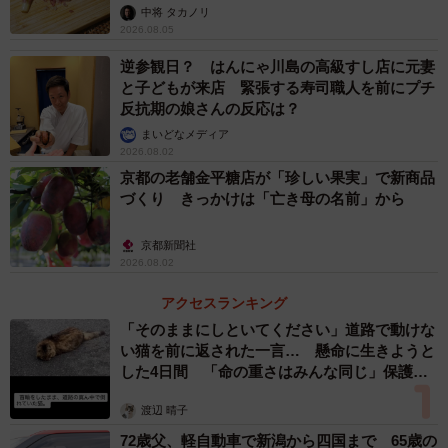
中将 タカノリ
2026.08.05
逆参観日？ はんにゃ川島の高級すし店に元妻
と子どもが来店 緊張する寿司職人を前にプチ
反抗期の娘さんの反応は？
まいどなメディア
2026.08.02
京都の老舗金平糖店が「珍しい果実」で新商品
づくり きっかけは「亡き母の名前」から
京都新聞社
2026.08.02
アクセスランキング
「そのままにしといてください」道路で動けな
い猫を前に返された一言… 懸命に生きようと
した4日間 「命の重さはみんな同じ」保護団
体代表の訴え
渡辺 晴子
72歳父、軽自動車で新潟から四国まで 65歳の