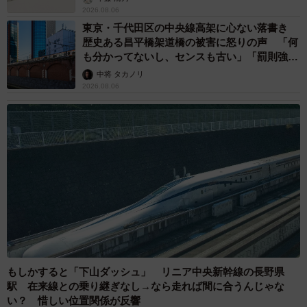
2026.08.06
東京・千代田区の中央線高架に心ない落書き
歴史ある昌平橋架道橋の被害に怒りの声 「何
も分かってないし、センスも古い」「罰則強化
して」
中将 タカノリ
2026.08.06
もしかすると「下山ダッシュ」 リニア中央新幹線の長野県
駅 在来線との乗り継ぎなし→なら走れば間に合うんじゃな
い？ 惜しい位置関係が反響