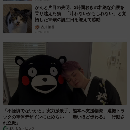
がんと片目の失明、3時間おきの壮絶な介護を
乗り越えた猫 「叶わないかもしれない」と覚
悟した19歳の誕生日を迎えて感動
古川 諭香
2026.08.06
「不謹慎でないかと」実力派歌手、熊本へ支援物資…運搬トラ
ックの車体デザインにためらい 「痛いほど伝わる」「行動さ
れ立派」
まいどなトピック