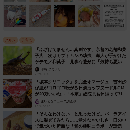
グルメ
子育て
「ふざけてません…真剣です」京都の老舗和菓
子店 次はカブトムシの幼虫 職人が手がけた
ゲテモノ和菓子 見事な造形に「気持ち悪いく
らいリアル」
中将 タカノリ
2026.08.05
「城本クリニック」を完全オマージュ 吉田沙
保里がゴロゴロ転がる日清カップヌードルCM
が20万いいね→「本家」総院長も体張って31万
いいね
まいどなニュース調査部
2026.08.05
「そんなわけない…と思ったけど」バニラアイ
スに混ぜてみたら……意外なおいしさ 口の中
で気づいた斬新な「和の薬味コラボ」が話題