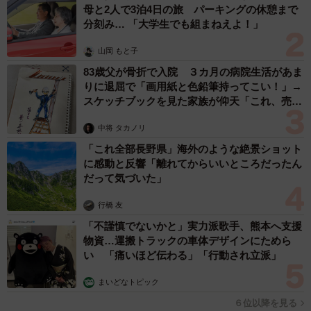
母と2人で3泊4日の旅 パーキングの休憩まで
分刻み… 「大学生でも組まねえよ！」
山岡 もと子
83歳父が骨折で入院 ３カ月の病院生活があま
りに退屈で「画用紙と色鉛筆持ってこい！」→
スケッチブックを見た家族が仰天「これ、売れ
ますよ…」
中将 タカノリ
「これ全部長野県」海外のような絶景ショット
に感動と反響「離れてからいいところだったん
だって気づいた」
行橋 友
「不謹慎でないかと」実力派歌手、熊本へ支援
物資…運搬トラックの車体デザインにためら
い 「痛いほど伝わる」「行動され立派」
まいどなトピック
６位以降を見る