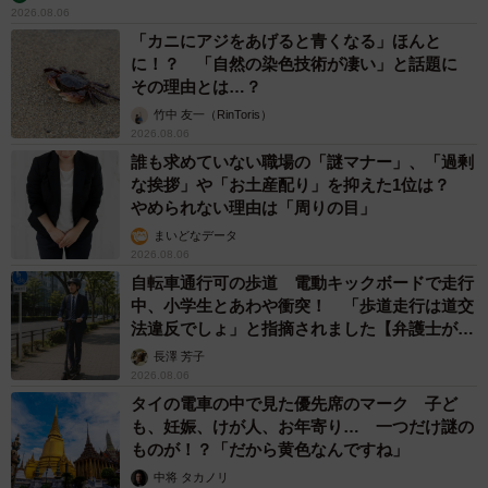
2026.08.06
「カニにアジをあげると青くなる」ほんと
に！？ 「自然の染色技術が凄い」と話題に
その理由とは…？
竹中 友一（RinToris）
2026.08.06
誰も求めていない職場の「謎マナー」、「過剰
な挨拶」や「お土産配り」を抑えた1位は？
やめられない理由は「周りの目」
まいどなデータ
2026.08.06
自転車通行可の歩道 電動キックボードで走行
中、小学生とあわや衝突！ 「歩道走行は道交
法違反でしょ」と指摘されました【弁護士が解
説】
長澤 芳子
2026.08.06
タイの電車の中で見た優先席のマーク 子ど
も、妊娠、けが人、お年寄り… 一つだけ謎の
ものが！？「だから黄色なんですね」
中将 タカノリ