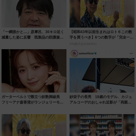
「一瞬誰かと…」彦摩呂、30キロ近く
【昭和43年以前生まれはロト６この数
減量した姿に反響 既製品の防護服が
字を買うべき】6つの数字が「完全一
着られると...
致」する方...
PR(株式会社MURA)
ガーターベルトで際立つ妖艶脚線美
紗栄子の長男 18歳のモデル、カジュ
フリーアナ森香澄がランジェリーモデ
アルコーデのおしゃれ近影が「両親の
ルに ｢PE...
いいとこ取...