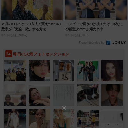
８月のロト6はこの方法で買え!!６つの
コンビニで買うのは損！たばこ税なし
数字が『完全一致』する方法
の新型タバコが爆売れ中
PR(株式会社MURA)
PR(株式会社HAL)
Recommended by
昨日の人気フォトセレクション