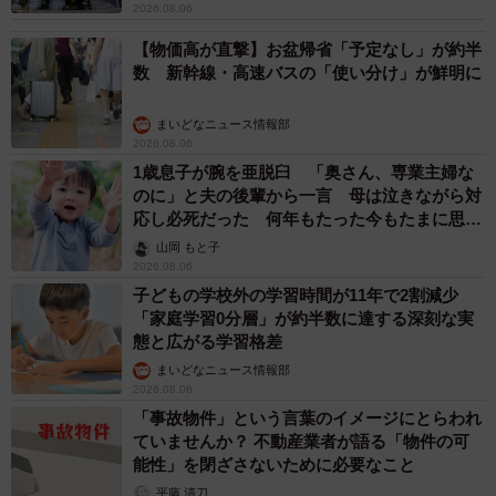
2026.08.06
【物価高が直撃】お盆帰省「予定なし」が約半
数 新幹線・高速バスの「使い分け」が鮮明に
まいどなニュース情報部
2026.08.06
1歳息子が腕を亜脱臼 「奥さん、専業主婦な
のに」と夫の後輩から一言 母は泣きながら対
応し必死だった 何年もたった今もたまに思い
出し…
山岡 もと子
2026.08.06
子どもの学校外の学習時間が11年で2割減少
「家庭学習0分層」が約半数に達する深刻な実
態と広がる学習格差
まいどなニュース情報部
2026.08.06
「事故物件」という言葉のイメージにとらわれ
ていませんか？ 不動産業者が語る「物件の可
能性」を閉ざさないために必要なこと
平藤 清刀