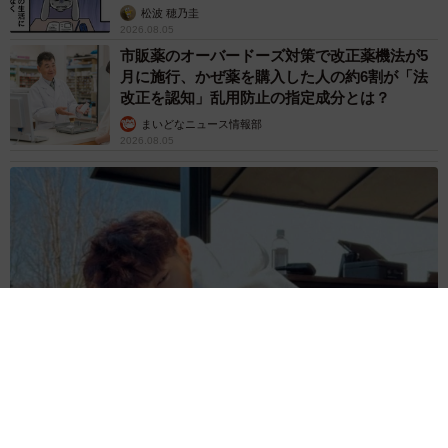
松波 穂乃圭
2026.08.05
市販薬のオーバードーズ対策で改正薬機法が5
月に施行、かぜ薬を購入した人の約6割が「法
改正を認知」乱用防止の指定成分とは？
まいどなニュース情報部
2026.08.05
紗栄子の長男 18歳のモデル、カジュアルコーデのおしゃれ近
影が「両親のいいとこ取りの美しいお顔立ち」 9歳に渡英し全