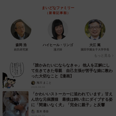
まいどなファミリー
（新着記事順）
森岡 浩
ハイヒール・リンゴ
大江 篤
姓氏研究家
漫才師
園田学園女子大学学長
もっと見る
「誰かみたいにならなきゃ」 他人を正解にし
て生きてきた母親 自己主張が苦手な娘に教わ
った大切なこと【漫画】
海川 まこと
2026.08.06
「かわいいストーカーに追われています」甘え
ん坊な元保護猫 最後は飼い主にダイブする姿
に「間違いなく犬」「完全に親子」と反響
梨木 香奈
2026.08.06