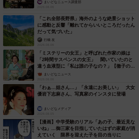
まいどなニュース調査部
2026.08.06
「これ全部長野県」海外のような絶景ショット
に感動と反響「離れてからいいところだったん
だって気づいた」
行橋 友
2026.08.06
「ミステリーの女王」と呼ばれた作家の娘は
「2時間サスペンスの女王」 聞いていたのと
違う血液型に「私は誰の子なの？」【徹子の部
屋】
まいどなニュース
2026.08.06
「わぁ…姐さん…」「永遠にお美しい」 大女
優岩下志麻さん、写真家のインスタに登場
まいどなメディア
2026.08.05
【漫画】中学受験のリアル「あの子、最近見な
いね」…御三家を目指していたはずの家庭が消
えていく 限界を迎えた子を目の当りに