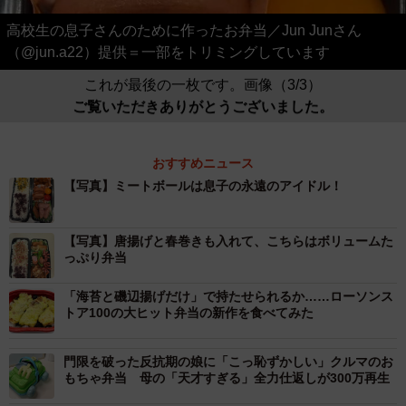
高校生の息子さんのために作ったお弁当／Jun Junさん
（@jun.a22）提供＝一部をトリミングしています
これが最後の一枚です。画像（3/3）
ご覧いただきありがとうございました。
おすすめニュース
【写真】ミートボールは息子の永遠のアイドル！
【写真】唐揚げと春巻きも入れて、こちらはボリュームた
っぷり弁当
「海苔と磯辺揚げだけ」で持たせられるか……ローソンス
トア100の大ヒット弁当の新作を食べてみた
門限を破った反抗期の娘に「こっ恥ずかしい」クルマのお
もちゃ弁当 母の「天才すぎる」全力仕返しが300万再生