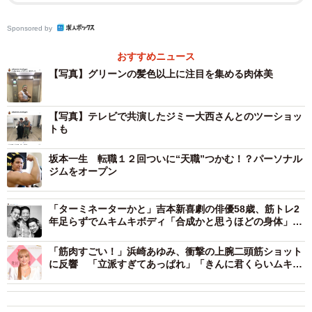
Sponsored by
インスタのプロフィルによると、現在のサイズは身長
178cm、体重103kg。トレーニングの様子やビルドアップさ
おすすめニュース
れた筋肉美のほか、愛猫との日常、テレビ出演したことな
【写真】グリーンの髪色以上に注目を集める肉体美
どを、こまめに投稿しています。
【写真】テレビで共演したジミー大西さんとのツーショッ
2025年10月にお笑いタレントで画家のジミー大西さん
トも
（62）と共演した際には、満面の笑みのツーショットをア
坂本一生 転職１２回ついに“天職”つかむ！？パーソナル
ップ。ここにも「たくましくてカッコイイ」「相変わらず
ジムをオープン
デカいね」と、鍛え上げられたボディーに関するコメント
が寄せられていました。
「ターミネーターかと」吉本新喜劇の俳優58歳、筋トレ2
年足らずでムキムキボディ「合成かと思うほどの身体」
「知らない間に」父は西川きよし
「筋肉すごい！」浜崎あゆみ、衝撃の上腕二頭筋ショット
に反響 「立派すぎてあっぱれ」「きんに君くらいムキム
キなの最高」