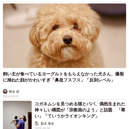
飼い主が食べているヨーグルトをもらえなかった犬さん、爆裂
に拗ねた顔がかわいすぎ「鼻息フスフス」「反則レベル」
椎名 碧
2026.08.06
コガネムシを見つめる猫とパパ、偶然生まれた
神々しい構図が「宗教画のよう」と話題 「尊
い」「ていうかライオンキング」
梨木 香奈
2026.08.06