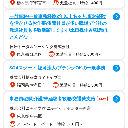
栃木県 宇都宮市
派遣社員：時給1,400円
一般事務/一般事務経験3年以上ある方/事務経験
を活かせるお仕事/派遣社員が多い職場で当社の
派遣社員も多数活躍してます/土日祝休み/残業ほ
とんどなし
日研トータルソーシング株式会社
東京都 江東区
派遣社員：時給1,600円～
8/24スタート 認可法人/ブランクOKの一般事務
株式会社博報堂ＤＹキャプコ
当初は順風満帆だった芸能生活でしたが、徐々にフェイド
福岡県 大牟田市
派遣社員：時給1,300円
アウトし、転職を繰り返すように。プロレスラー、トラッ
ク運転手、とび職、便利屋etc…その数、実に十数回に及び
事務員/訪問介護/未経験者歓迎/交通費支給
NEW
ました。2017年に千葉県八千代市で「坂本一生SISパーソ
株式会社ニチイ学館 ニチイケアセンター新富
ナルトレーニングジム」を開業してからは、ジムのオーナ
東京都 中央区
ー兼トレーナーとして、ダイエットや健康維持、筋肉増強
アルバイト・パート：時給1,291円～
など、希望に添った個人レッスンを行っています。