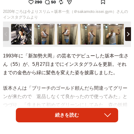
2020年ごろは今よりスリム＝坂本一生（＠sakamoto.issei.gym）さんの
インスタグラムより
1993年に「新加勢大周」の芸名でデビューした坂本一生さ
ん（55）が、5月27日までにインスタグラムを更新。それ
までの金色から緑に髪色を変えた姿を披露しました。
坂本さんは「ブリーチのゴールド頼んだら間違ってグリー
ンが来たので 返品しなくて良かったので使ってみた」と
つづり、「生まれて初めてグリーンにしてみた 森の妖精
になった気分だ まぁ誰も俺のこと見て妖精と思わないと
続きを読む
思うけど」と、ジョークを交えて経緯を明かしました。