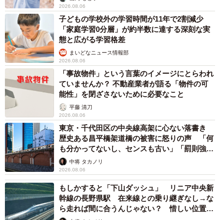
2026.08.06
子どもの学校外の学習時間が11年で2割減少
「家庭学習0分層」が約半数に達する深刻な実
態と広がる学習格差
まいどなニュース情報部
2026.08.06
「事故物件」という言葉のイメージにとらわれ
ていませんか？ 不動産業者が語る「物件の可
能性」を閉ざさないために必要なこと
平藤 清刀
2026.08.06
東京・千代田区の中央線高架に心ない落書き
歴史ある昌平橋架道橋の被害に怒りの声 「何
も分かってないし、センスも古い」「罰則強化
して」
中将 タカノリ
2026.08.06
もしかすると「下山ダッシュ」 リニア中央新
幹線の長野県駅 在来線との乗り継ぎなし→な
ら走れば間に合うんじゃない？ 惜しい位置関
係が反響