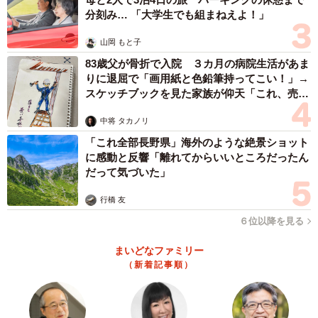
分刻み… 「大学生でも組まねえよ！」
山岡 もと子
83歳父が骨折で入院 ３カ月の病院生活があま
りに退屈で「画用紙と色鉛筆持ってこい！」→
スケッチブックを見た家族が仰天「これ、売れ
ますよ…」
中将 タカノリ
「これ全部長野県」海外のような絶景ショット
に感動と反響「離れてからいいところだったん
だって気づいた」
行橋 友
６位以降を見る
まいどなファミリー
（新着記事順）