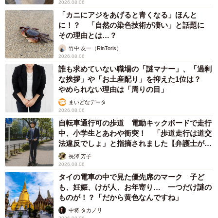
2026.08.06
「カニにアジをあげると青くなる」ほんと
に！？ 「自然の染色技術が凄い」と話題に
その理由とは…？
竹中 友一（RinToris）
2026.08.06
誰も求めていない職場の「謎マナー」、「過剰
な挨拶」や「お土産配り」を抑えた1位は？
やめられない理由は「周りの目」
まいどなデータ
2026.08.06
自転車通行可の歩道 電動キックボードで走行
中、小学生とあわや衝突！ 「歩道走行は道交
法違反でしょ」と指摘されました【弁護士が解
説】
長澤 芳子
2026.08.06
タイの電車の中で見た優先席のマーク 子ど
も、妊娠、けが人、お年寄り… 一つだけ謎の
ものが！？「だから黄色なんですね」
中将 タカノリ