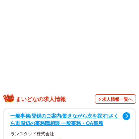
ところが、SNSユーザーが髪色以上に注目したのが、見事
にビルドアップされたそのボディー。写真を見ると、タン
クトップがはち切れそうなムッキムキの筋肉が、否が応で
も目に飛び込んできます。コメント欄には「いい色」「似
合いますよ」など髪色に関するもの以外に、「筋肉妖精」
「鬼連チャンで腕相撲大会に出てほしい」「身体と中身の
ギャップがすごくて♡」など、肉体美への賛辞も寄せられ
ました。
千葉県出身の坂本さんは高校卒業後、2年間留学していた豪
州から帰国した1992年に成田空港でスカウトされて芸能界
入り。所属したのが俳優の加勢大周さんが過去に所属し、
まいどなの求人情報
求人情報一覧へ
その名付け親が社長を務める事務所で、「新加勢大周」と
して活動を始めましたが、芸名の所有権をめぐって法廷闘
一般事務/登録のご案内/働きながら次を探す!さく
ら市周辺の事務職相談 一般事務・OA事務
争になり、紆余曲折を経て「坂本一生」に改名しました。
ランスタッド株式会社