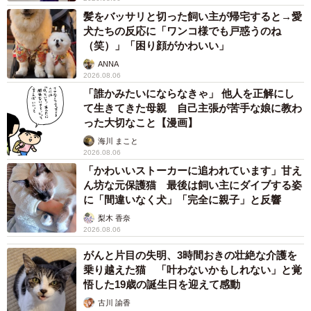
髪をバッサリと切った飼い主が帰宅すると→愛
犬たちの反応に「ワンコ様でも戸惑うのね
（笑）」「困り顔がかわいい」
ANNA
2026.08.06
「誰かみたいにならなきゃ」 他人を正解にし
て生きてきた母親 自己主張が苦手な娘に教わ
った大切なこと【漫画】
海川 まこと
2026.08.06
「かわいいストーカーに追われています」甘え
ん坊な元保護猫 最後は飼い主にダイブする姿
に「間違いなく犬」「完全に親子」と反響
梨木 香奈
2026.08.06
がんと片目の失明、3時間おきの壮絶な介護を
乗り越えた猫 「叶わないかもしれない」と覚
悟した19歳の誕生日を迎えて感動
古川 諭香