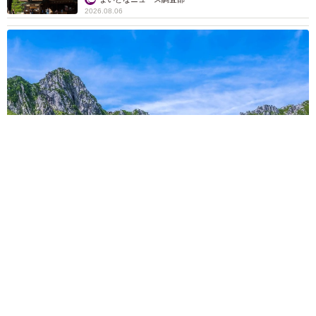
2026.08.06
「これ全部長野県」海外のような絶景ショットに感動と反響
「離れてからいいところだったんだって気づいた」
行橋 友
2026.08.06
「わぁ…姐さん…」「永遠にお美しい」 大女
優岩下志麻さん、写真家のインスタに登場