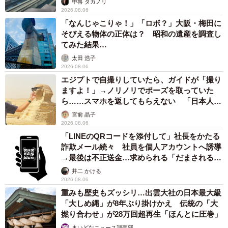
中将 タカノリ
2026.08.06
「なんじゃこりゃ！」「ロボ？」大阪・梅田に
そびえる物体の正体は？ 昭和の遺産を調査し
てみた結果…
太田 浩子
2026.08.06
エジプトで自撮りしていたら、ガイドが「撮り
ますよ！」→ノリノリでポーズを取っていた
ら……スマホを返してもらえない 「日本人は
カモ代表かも」「私は6時間で3万円払った」
宮前 晶子
2026.08.06
「LINEのQRコードを添付して」社長をかたる
詐欺メール続々 社員を個人アカウントへ誘導
→最後は不正送金…求められる「だまされる前
提」の対策
井二 かける
2026.08.06
重みも歴史もズッシリ…出雲大社の日本最大級
「大しめ縄」が8年ぶり掛けかえ 伝統の「大
撚り合わせ」が28万回超再生「ほんとに圧巻」
まいどなニュース調査部