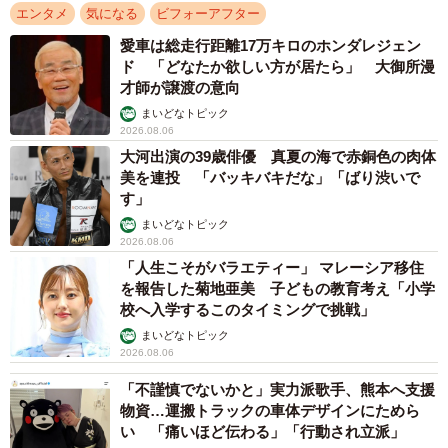
エンタメ
気になる
ビフォーアフター
愛車は総走行距離17万キロのホンダレジェン
ド 「どなたか欲しい方が居たら」 大御所漫
才師が譲渡の意向
まいどなトピック
2026.08.06
大河出演の39歳俳優 真夏の海で赤銅色の肉体
美を連投 「バッキバキだな」「ばり渋いで
す」
まいどなトピック
2026.08.06
「人生こそがバラエティー」 マレーシア移住
を報告した菊地亜美 子どもの教育考え「小学
校へ入学するこのタイミングで挑戦」
まいどなトピック
2026.08.06
「不謹慎でないかと」実力派歌手、熊本へ支援
物資…運搬トラックの車体デザインにためら
い 「痛いほど伝わる」「行動され立派」