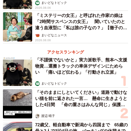
まいどなトピック
2026.08.06
「ミステリーの女王」と呼ばれた作家の娘は
「2時間サスペンスの女王」 聞いていたのと
違う血液型に「私は誰の子なの？」【徹子の部
屋】
まいどなニュース
2026.08.06
アクセスランキング
「不謹慎でないかと」実力派歌手、熊本へ支援
物資…運搬トラックの車体デザインにためら
い 「痛いほど伝わる」「行動され立派」
まいどなトピック
「そのままにしといてください」道路で動けな
い猫を前に返された一言… 懸命に生きようと
した4日間 「命の重さはみんな同じ」保護団
体代表の訴え
渡辺 晴子
72歳父、軽自動車で新潟から四国まで 65歳の
母と2人で3泊4日の旅 パーキングの休憩まで