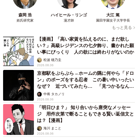
森岡 浩
ハイヒール・リンゴ
大江 篤
姓氏研究家
漫才師
園田学園女子大学学長
もっと見る
【漫画】「高い家賃を払えるのに、まだ欲し
い？」高級レジデンスの七夕飾り、書かれた願
い事にびっくり 人の欲には終わりがないのか
松波 穂乃圭
2026.08.06
京都駅をぶらぶら→ホームの隅に何やら「ドロ
ン」のポーズをする忍者 この暑い中いったい
なぜ？ 近づいてみたら… 「見つかるなんて
未熟」
中将 タカノリ
2026.08.06
「明日ひま？」 知り合いから唐突なメッセー
ジ 用件次第で断ることもできる賢い返信文と
は？【漫画】
海川 まこと
2026.08.06