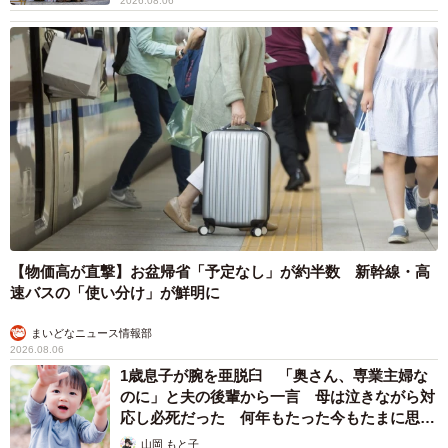
2026.08.06
【物価高が直撃】お盆帰省「予定なし」が約半数 新幹線・高
速バスの「使い分け」が鮮明に
まいどなニュース情報部
2026.08.06
1歳息子が腕を亜脱臼 「奥さん、専業主婦な
のに」と夫の後輩から一言 母は泣きながら対
応し必死だった 何年もたった今もたまに思い
出し…
山岡 もと子