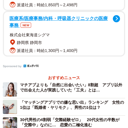
ろ、「真剣な交際（結婚目的）」（42.1％）や「真剣な交
派遣社員：時給1,850円～2,498円
際（恋愛目的）」（31.7％）をあわせて真剣な交際を希望
する人が7割強を占めました。
医療系/医療事務/内科・呼吸器クリニックの医療
事務
NEW
株式会社東海道シグマ
静岡県 静岡市
派遣社員：時給1,300円～1,400円
Sponsored by
おすすめニュース
マチアプよりも「自然に出会いたい」8割超 アプリ以外
3/6
で出会えた人が実践していた「工夫」とは…
「真剣な交際」に繋がる異性との出会い方について考えや行動（提供画
「マッチングアプリでの嫌な思い出」ランキング 女性の
像）
1位は「既婚者・ヤリモク」、男性の1位は？
30代男性の4割弱「交際経験ゼロ」 20代女性の半数が
「真剣な交際」を希望する386人に対して、「異性との出会
「交際中」なのに… 恋愛の二極化進む
い方についての考え」を4つの選択肢から選んでもらったと