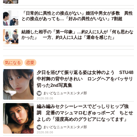
ころ、「できれば偶然・自然な出会いが良い」（57.8％）
「日常的に異性との接点がない」婚活中男女が多数 異性
と「偶然・自然な出会いを望むが、出会いの場にも参加す
との接点があっても…「好みの異性がいない」7割超
る」（29.8％）をあわせて約9割が偶然・自然な出会いを志
結婚した相手の「第一印象」…約2人に1人が「何も思わな
向していることが明らかとなりました。
かった」 一方、約3人に1人は「運命を感じた」
一方で、「出会いの場に進んで参加するが、自分で機会は
作らない」「積極的に、自分から出会いの機会を作ってい
気になる
恋愛
る」は、いずれも6.2％にとどまっています。
夕日を浴びて振り返る姿は女神のよう STU48
中村舞の背中がきれい ロングヘアをバッサリ
また、「偶然・自然な出会いは間違いなく訪れると思う」
切った2nd写真集
とした人は6.0％、「いつか訪れると思う」は17.1％、「そ
まいどなニュースエンタメ部
2026.08.06
うなったらいいなと期待している」は43.5％と、偶然・自
編み編みセクシーレースでどっしりヒップ強
然な出会いが訪れる可能性を前向きに捉える人が約7割を占
調 定番のマシュマロむぎゅっポーズ ちとせ
めました。
よしの「湿度高めのグラビアになってます」
まいどなニュースエンタメ部
2026.08.06