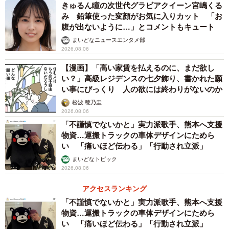
きゅるん瞳の次世代グラビアクイーン宮嶋くる
み 鉛筆使った変顔がお気に入りカット 「お
腹が出ないように…」とコメントもキュート
まいどなニュースエンタメ部
2026.08.06
【漫画】「高い家賃を払えるのに、まだ欲し
い？」高級レジデンスの七夕飾り、書かれた願
い事にびっくり 人の欲には終わりがないのか
4/6
松波 穂乃圭
2026.08.06
「こんな形が理想的」と感じる出会い方（提供画像）
「不謹慎でないかと」実力派歌手、熊本へ支援
物資…運搬トラックの車体デザインにためら
この「偶然・自然な出会い」とはどのような出会い方なの
い 「痛いほど伝わる」「行動され立派」
か、「こんな形が理想的」と感じる出会い方を聞いたとこ
まいどなトピック
2026.08.06
ろ、「友人・知人との集まりで自然に知り合う」
（38.3％）、「職場や仕事関係で知り合う」（37.1％）、
アクセスランキング
「友人からの紹介で出会う」（33.9％）が上位に挙がり、
「不謹慎でないかと」実力派歌手、熊本へ支援
物資…運搬トラックの車体デザインにためら
日常生活における接点からの偶然・自然な出会い待ちが多
い 「痛いほど伝わる」「行動され立派」
い結果となりました。