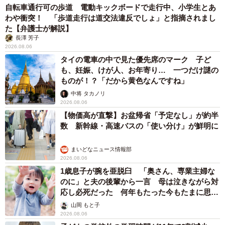
自転車通行可の歩道 電動キックボードで走行中、小学生とあ
わや衝突！ 「歩道走行は道交法違反でしょ」と指摘されまし
た【弁護士が解説】
長澤 芳子
2026.08.06
タイの電車の中で見た優先席のマーク 子ど
も、妊娠、けが人、お年寄り… 一つだけ謎の
ものが！？「だから黄色なんですね」
中将 タカノリ
2026.08.06
【物価高が直撃】お盆帰省「予定なし」が約半
数 新幹線・高速バスの「使い分け」が鮮明に
まいどなニュース情報部
2026.08.06
1歳息子が腕を亜脱臼 「奥さん、専業主婦な
のに」と夫の後輩から一言 母は泣きながら対
応し必死だった 何年もたった今もたまに思い
出し…
山岡 もと子
2026.08.06