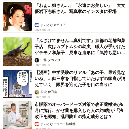
「わぁ…姐さん…」「永遠にお美しい」 大女
優岩下志麻さん、写真家のインスタに登場
まいどなメディア
2026.08.05
「ふざけてません…真剣です」京都の老舗和菓
子店 次はカブトムシの幼虫 職人が手がけた
ゲテモノ和菓子 見事な造形に「気持ち悪いく
らいリアル」
中将 タカノリ
2026.08.05
【漫画】中学受験のリアル「あの子、最近見な
いね」…御三家を目指していたはずの家庭が消
えていく 限界を迎えた子を目の当りに
松波 穂乃圭
2026.08.05
市販薬のオーバードーズ対策で改正薬機法が5
月に施行、かぜ薬を購入した人の約6割が「法
改正を認知」乱用防止の指定成分とは？
まいどなニュース情報部
2026.08.05