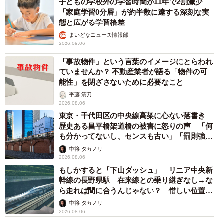
子どもの学校外の学習時間が11年で2割減少
「家庭学習0分層」が約半数に達する深刻な実
態と広がる学習格差
まいどなニュース情報部
2026.08.06
「事故物件」という言葉のイメージにとらわれ
ていませんか？ 不動産業者が語る「物件の可
能性」を閉ざさないために必要なこと
平藤 清刀
2026.08.06
東京・千代田区の中央線高架に心ない落書き
歴史ある昌平橋架道橋の被害に怒りの声 「何
も分かってないし、センスも古い」「罰則強化
して」
中将 タカノリ
2026.08.06
もしかすると「下山ダッシュ」 リニア中央新
幹線の長野県駅 在来線との乗り継ぎなし→な
ら走れば間に合うんじゃない？ 惜しい位置関
係が反響
中将 タカノリ
2026.08.06