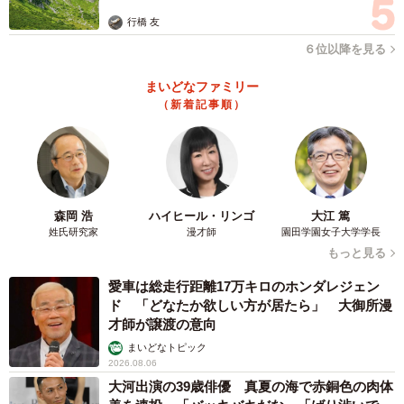
あるのに対して年齢を重ねるごとに経験割合が下がり、30
行橋 友
代後半はわずか5.4％にとどまっています。
６位以降を見る
まいどなファミリー
（新着記事順）
森岡 浩
ハイヒール・リンゴ
大江 篤
姓氏研究家
漫才師
園田学園女子大学学長
もっと見る
6/6
愛車は総走行距離17万キロのホンダレジェン
ド 「どなたか欲しい方が居たら」 大御所漫
真剣な恋愛の相手と出会うために何か行動したか（提供画像）
才師が譲渡の意向
まいどなトピック
他方、「真剣な恋愛の相手と出会うために何らかの行動を
2026.08.06
した」人は15.3％にとどまり、「行動していない」人が
大河出演の39歳俳優 真夏の海で赤銅色の肉体