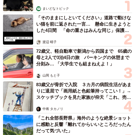
まいどなトピック
「そのままにしといてください」道路で動けな
い猫を前に返された一言… 懸命に生きようと
した4日間 「命の重さはみんな同じ」保護団
体代表の訴え
渡辺 晴子
72歳父、軽自動車で新潟から四国まで 65歳の
母と2人で3泊4日の旅 パーキングの休憩まで
分刻み… 「大学生でも組まねえよ！」
5/6
山岡 もと子
83歳父が骨折で入院 ３カ月の病院生活があま
理想の出会いを経験したことがあるか（提供画像）
りに退屈で「画用紙と色鉛筆持ってこい！」→
スケッチブックを見た家族が仰天「これ、売れ
真剣な恋愛を望む多くの人が、身近な縁による“偶然待ち”を
ますよ…」
中将 タカノリ
している一方、直近半年間で「理想の出会いを経験したこ
「これ全部長野県」海外のような絶景ショット
とがあった」とした人は11.9％にとどまりました。
に感動と反響「離れてからいいところだったん
だって気づいた」
これを年代別に見ると、20代前半は「あった」が19.0％で