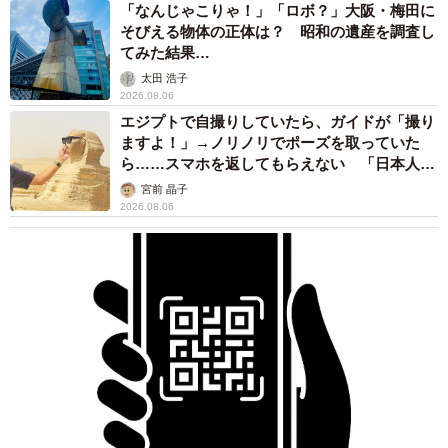
「なんじゃこりゃ！」「ロボ？」大阪・梅田に
そびえる物体の正体は？ 昭和の遺産を調査し
てみた結果…
太田 浩子
2026.08.06
エジプトで自撮りしていたら、ガイドが「撮り
ますよ！」→ノリノリでポーズを取っていた
ら……スマホを返してもらえない 「日本人は
カモ代表かも」「私は6時間で3万円払った」
宮前 晶子
2026.08.06