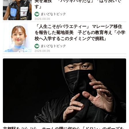
美を連投 「バッキバキだな」「ばり渋いで
80.3％と、多くの人が出会うための行動を起こせていない
す」
実情が浮き彫りになりました。
まいどなトピック
2026.08.06
年代別に見ると、20代は24.2％が「行動している」と答え
「人生こそがバラエティー」 マレーシア移住
たのに対して、30代は15.3％と、年齢を重ねるほど、周辺
を報告した菊地亜美 子どもの教育考え「小学
校へ入学するこのタイミングで挑戦」
環境の変化も相まって、真剣な恋愛に向けた行動を起こし
まいどなトピック
にくくなることがうかがえました。
2026.08.06
◇ ◇
これらの調査結果を踏まえてZ世代評論家の原田曜平氏は、
「現代の若者たちは、あらゆる選択肢が可視化・数値化さ
れる時代に生きています。SNSで他者の人生が常に比較対
象となり、限られた時間と資本の中で『最大効率』を求め
る思考が浸透しています。『恋愛離れ』と言われる今の若
者たちですが、本音では決して離れているわけではなく、
親指一つで最適解に辿り着ける中、動いてフラれるという
京都駅をぶらぶら→ホームの隅に何やら「ドロン」のポーズを