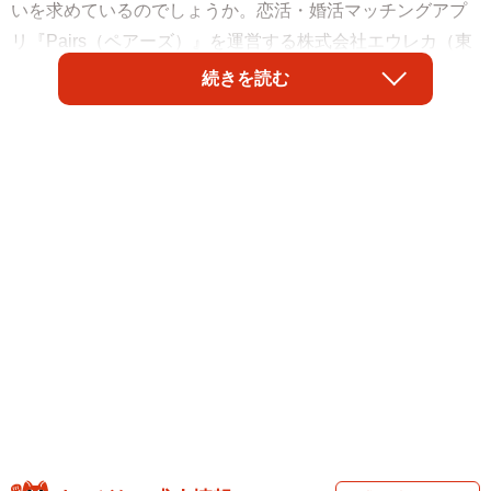
いを求めているのでしょうか。恋活・婚活マッチングアプ
リ『Pairs（ペアーズ）』を運営する株式会社エウレカ（東
京都港区）が実施した「真剣な恋愛・出会い方に関する実
続きを読む
態調査」によると、「真剣な交際」を希望する人の約9割が
「偶然・自然な出会い」を志向し、その機会に期待を寄せ
ている実態がわかりました。