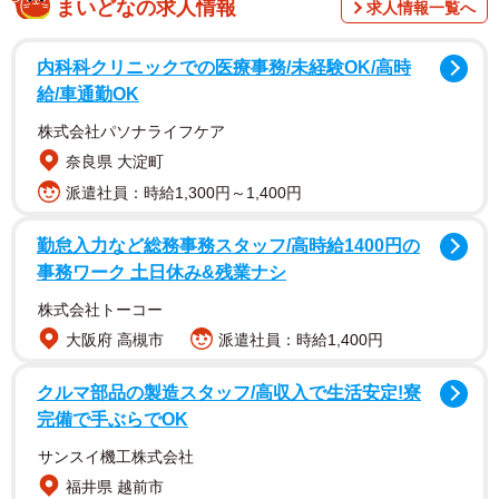
まいどなの求人情報
求人情報一覧へ
調査は、未婚で恋人やパートナーがいない全国の20〜30代
の男女1019人を対象として、2026年4月にインターネット
内科科クリニックでの医療事務/未経験OK/高時
で実施されました。
給/車通勤OK
株式会社パソナライフケア
奈良県 大淀町
派遣社員：時給1,300円～1,400円
勤怠入力など総務事務スタッフ/高時給1400円の
事務ワーク 土日休み&残業ナシ
株式会社トーコー
大阪府 高槻市
派遣社員：時給1,400円
2/6
クルマ部品の製造スタッフ/高収入で生活安定!寮
完備で手ぶらでOK
交際を望む人の意向（提供画像）
サンスイ機工株式会社
まず、「交際したい」とした523人の意向を集計したとこ
福井県 越前市