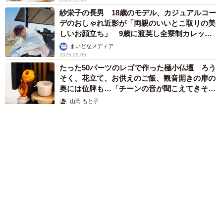
紗栄子の長男 18歳のモデル、カジュアルコー
デのおしゃれ近影が「両親のいいとこ取りの美
しいお顔立ち」 9歳に渡英し全寮制カレッジ
で学ぶ
まいどなメディア
2026.08.05
たった50パーツのレゴで作った極小仏壇 ろう
そく、花立て、お供えのご飯、観音開きの扉の
奥には位牌も…「チーンの音が聞こえてきそ
う」
山岡 もと子
2026.08.05