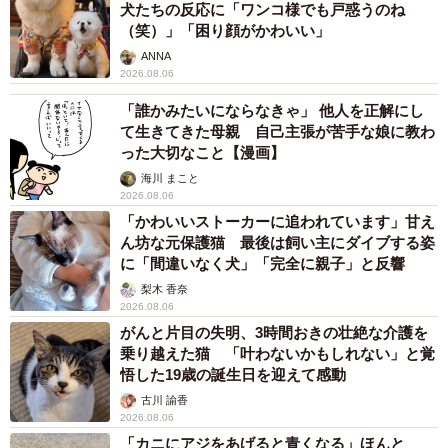
犬たちの反応に「ワンコ様でも戸惑うのね
（笑）」「困り顔がかわいい」
ANNA
2026.08.06
「誰かみたいにならなきゃ」 他人を正解にし
て生きてきた母親 自己主張が苦手な娘に教わ
った大切なこと【漫画】
海川 まこと
2026.08.06
「かわいいストーカーに追われています」甘え
ん坊な元保護猫 最後は飼い主にダイブする姿
に「間違いなく犬」「完全に親子」と反響
梨木 香奈
2026.08.06
がんと片目の失明、3時間おきの壮絶な介護を
乗り越えた猫 「叶わないかもしれない」と覚
悟した19歳の誕生日を迎えて感動
古川 諭香
2026.08.06
「カニにアジをあげると青くなる」ほんと