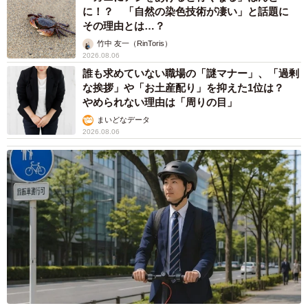
に！？ 「自然の染色技術が凄い」と話題に
その理由とは…？
竹中 友一（RinToris）
2026.08.06
誰も求めていない職場の「謎マナー」、「過剰
な挨拶」や「お土産配り」を抑えた1位は？
やめられない理由は「周りの目」
まいどなデータ
2026.08.06