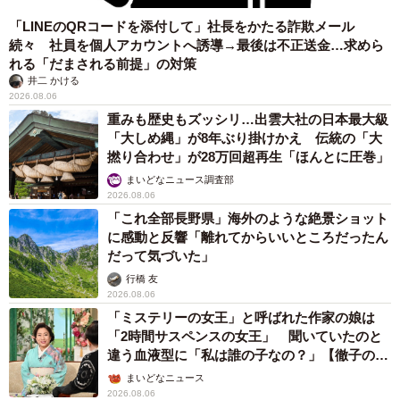
「LINEのQRコードを添付して」社長をかたる詐欺メール
続々 社員を個人アカウントへ誘導→最後は不正送金…求めら
れる「だまされる前提」の対策
井二 かける
2026.08.06
重みも歴史もズッシリ…出雲大社の日本最大級
「大しめ縄」が8年ぶり掛けかえ 伝統の「大
撚り合わせ」が28万回超再生「ほんとに圧巻」
まいどなニュース調査部
2026.08.06
「これ全部長野県」海外のような絶景ショット
に感動と反響「離れてからいいところだったん
だって気づいた」
行橋 友
2026.08.06
「ミステリーの女王」と呼ばれた作家の娘は
「2時間サスペンスの女王」 聞いていたのと
違う血液型に「私は誰の子なの？」【徹子の部
屋】
まいどなニュース
2026.08.06