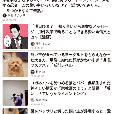
『無駄打ち』になる可能性を、タイパの悪い行為と捉えて
する忍者 この暑い中いったいなぜ？ 近づいてみたら…
「見つかるなんて未熟」
いるのでしょう」と考察。
中将 タカノリ
2026.08.06
その上で「今の若者が奇跡を待っているうちに、最も貴重
「明日ひま？」 知り合いから唐突なメッセー
ジ 用件次第で断ることもできる賢い返信文と
な『若さという時間』を知らないうちに浪費してしまって
は？【漫画】
いるパラドックスです。偶然の出会いを待つことは、本
海川 まこと
来、彼らが嫌う最もタイパの悪いギャンブルなのです。偶
2026.08.06
然に身を委ねるのをやめ、『意思を持って出会いを選ぶ』
飼い主が食べているヨーグルトをもらえなかっ
た犬さん、爆裂に拗ねた顔がかわいすぎ「鼻息
勇気と行動力を持つことこそが、実は今の若者たちが潜在
フスフス」「反則レベル」
的に最も欲しているスキルなのかもしれません」とコメン
椎名 碧
トしています。
2026.08.06
コガネムシを見つめる猫とパパ、偶然生まれた
神々しい構図が「宗教画のよう」と話題 「尊
い」「ていうかライオンキング」
梨木 香奈
2026.08.06
髪をバッサリと切った飼い主が帰宅すると→愛