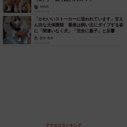
ますよ…」
中将 タカノリ
「これ全部長野県」海外のような絶景ショット
に感動と反響「離れてからいいところだったん
だって気づいた」
行橋 友
６位以降を見る
まいどなファミリー
（新着記事順）
森岡 浩
ハイヒール・リンゴ
大江 篤
姓氏研究家
漫才師
園田学園女子大学学長
もっと見る
愛車は総走行距離17万キロのホンダレジェン