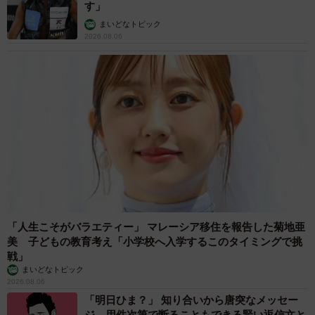
タイの電車の中で見た優先席のマーク 子ど
も、妊娠、けが人、お年寄り… 一つだけ謎の
ものが！？「だから黄色なんですね」
中将 タカノリ
2026.08.06
【物価高が直撃】お盆帰省「予定なし」が約半
数 新幹線・高速バスの「使い分け」が鮮明に
まいどなニュース情報部
2026.08.06
1歳息子が腕を亜脱臼 「奥さん、専業主婦な
のに」と夫の後輩から一言 母は泣きながら対
応し必死だった 何年もたった今もたまに思い
出し…
山岡 もと子
2026.08.06