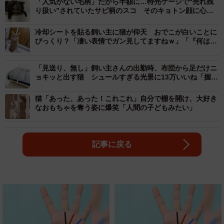
「人気がない毛柄」だから半額に…特売ケージで“売れ残
り扱い”されていたサビ柄のスコ そのキョトン顔に心奪
われ、大切な家族に
冷却シートを貼る飼い主に猫が仰天 おでこが白いことに
びっくり？「凄い表情でガン見してますねｗ」「『何はっ
てるの』という顔」
「見送り、無し」飼い主さんの出勤時、布団から足だけニ
ョキッと出す猫 シュールすぎる光景に13万いいね「握手
したい」「手でお見送りしてる」
猫「あった、あった！これこれ」自分で棚を開け、大好き
なおもちゃを奪う姿に爆笑「人間の子どもみたい」
記事に戻る