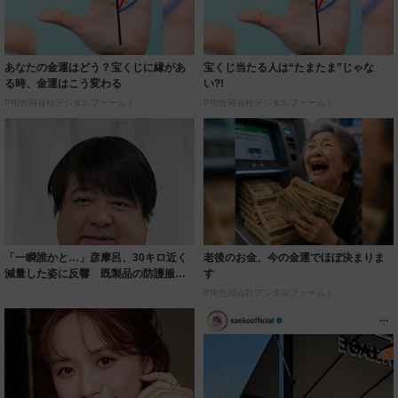
あなたの金運はどう？宝くじに縁があ
宝くじ当たる人は“たまたま”じゃな
る時、金運はこう変わる
い?!
PR(合同会社デジタルファーム )
PR(合同会社デジタルファーム )
「一瞬誰かと…」彦摩呂、30キロ近く
老後のお金、今の金運でほぼ決まりま
減量した姿に反響 既製品の防護服が
す
着られると...
PR(合同会社デジタルファーム )