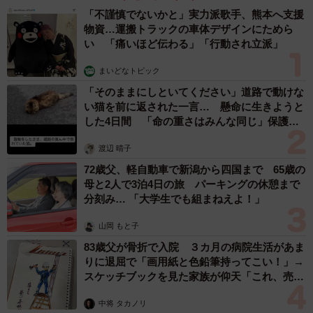
ド 「どなたか欲しい方が居たら」 大御所漫
才師が譲渡の意向
まいどなトピック
2026.08.06
【漫画】「高い家賃を払えるのに、まだ欲し
い？」高級レジデンスの七夕飾り、書かれた願
い事にびっくり 人の欲には終わりがないのか
松波 穂乃圭
2026.08.06
大河出演の39歳俳優 真夏の海で赤銅色の肉体
美を連投 「バッキバキだな」「ばり渋いで
す」
まいどなトピック
2026.08.06