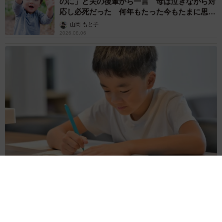
重みも歴史もズッシリ…出雲大社の日本最大級
「大しめ縄」が8年ぶり掛けかえ 伝統の「大
撚り合わせ」が28万回超再生「ほんとに圧巻」
まいどなニュース調査部
2026.08.06
「これ全部長野県」海外のような絶景ショット
に感動と反響「離れてからいいところだったん
だって気づいた」
行橋 友
2026.08.06
「ミステリーの女王」と呼ばれた作家の娘は
「2時間サスペンスの女王」 聞いていたのと
違う血液型に「私は誰の子なの？」【徹子の部
屋】
まいどなニュース
2026.08.06