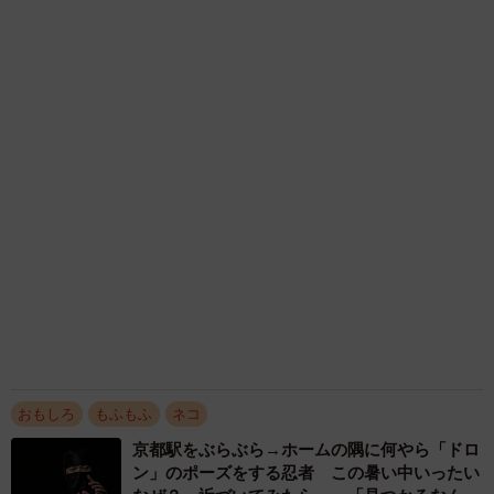
飼い主が食べているヨーグルトをもらえなかっ
た犬さん、爆裂に拗ねた顔がかわいすぎ「鼻息
フスフス」「反則レベル」
椎名 碧
2026.08.06
コガネムシを見つめる猫とパパ、偶然生まれた
神々しい構図が「宗教画のよう」と話題 「尊
い」「ていうかライオンキング」
梨木 香奈
2026.08.06
髪をバッサリと切った飼い主が帰宅すると→愛
犬たちの反応に「ワンコ様でも戸惑うのね
（笑）」「困り顔がかわいい」
ANNA
2026.08.06
「かわいいストーカーに追われています」甘え
ん坊な元保護猫 最後は飼い主にダイブする姿
に「間違いなく犬」「完全に親子」と反響
梨木 香奈
2026.08.06