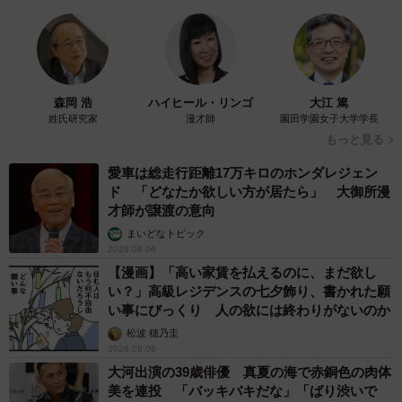
乗り越えた猫 「叶わないかもしれない」と覚
悟した19歳の誕生日を迎えて感動
古川 諭香
2026.08.06
「カニにアジをあげると青くなる」ほんと
に！？ 「自然の染色技術が凄い」と話題に
その理由とは…？
竹中 友一（RinToris）
2026.08.06
誰も求めていない職場の「謎マナー」、「過剰
な挨拶」や「お土産配り」を抑えた1位は？
やめられない理由は「周りの目」
まいどなデータ
2026.08.06
自転車通行可の歩道 電動キックボードで走行
中、小学生とあわや衝突！ 「歩道走行は道交
法違反でしょ」と指摘されました【弁護士が解
説】
長澤 芳子
2026.08.06