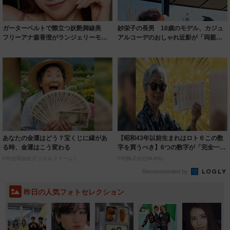
ガーターベルトで際立つ妖艶脚線美
紗栄子の長男 18歳のモデル、カジュ
フリーアナ森香澄がランジェリーモデ
アルコーデのおしゃれ近影が「両親の
ルに ｢PE...
いいとこ取...
あなたの金運はどう？宝くじに縁があ
【昭和43年以前生まれはロト６この数
る時、金運はこう変わる
字を買うべき】6つの数字が「完全一
致」する方...
PR(合同会社デジタルファーム )
PR(株式会社MURA)
Recommended by
昨日の人気フォトセレクション