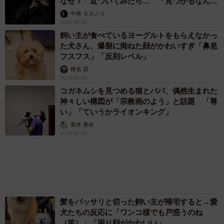
アクセスランキング
「不謹慎でないかと」実力派歌手、熊本へ支援
物資…運搬トラックの車体デザインにためら
い 「痛いほど伝わる」「行動され立派」
まいどなトピック
「そのままにしといてください」道路で動けな
い猫を前に返された一言… 懸命に生きようと
した4日間 「命の重さはみんな同じ」保護団
体代表の訴え
渡辺 晴子
72歳父、軽自動車で新潟から四国まで 65歳の
母と2人で3泊4日の旅 パーキングの休憩まで
分刻み… 「大学生でも組まねえよ！」
山岡 もと子
83歳父が骨折で入院 ３カ月の病院生活があま
りに退屈で「画用紙と色鉛筆持ってこい！」→
スケッチブックを見た家族が仰天「これ、売れ