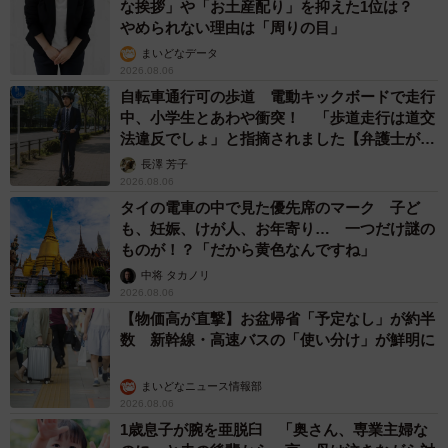
もしかすると「下山ダッシュ」 リニア中央新
幹線の長野県駅 在来線との乗り継ぎなし→な
ら走れば間に合うんじゃない？ 惜しい位置関
係が反響
中将 タカノリ
2026.08.06
「なんじゃこりゃ！」「ロボ？」大阪・梅田に
そびえる物体の正体は？ 昭和の遺産を調査し
てみた結果…
太田 浩子
2026.08.06
エジプトで自撮りしていたら、ガイドが「撮り
ますよ！」→ノリノリでポーズを取っていた
ら……スマホを返してもらえない 「日本人は
カモ代表かも」「私は6時間で3万円払った」
宮前 晶子
2026.08.06
「LINEのQRコードを添付して」社長をかたる
詐欺メール続々 社員を個人アカウントへ誘導
→最後は不正送金…求められる「だまされる前
提」の対策
井二 かける
2026.08.06