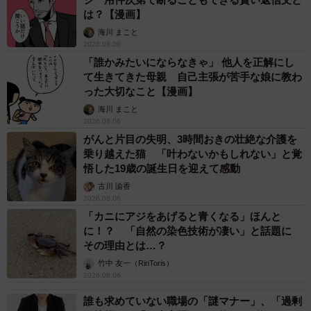
子どもの学校外の学習時間が11年で2割減少 「家庭学習0分
層」が約半数に達する深刻な実態と広がる学習格差
まいどなニュース情報部
2026.08.06
「事故物件」という言葉のイメージにとらわれ
ていませんか？ 不動産業者が語る「物件の可
能性」を閉ざさないために必要なこと
平藤 清刀
2026.08.06
東京・千代田区の中央線高架に心ない落書き
歴史ある昌平橋架道橋の被害に怒りの声 「何
も分かってないし、センスも古い」「罰則強化
して」
中将 タカノリ
2026.08.06