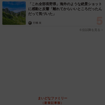
「人生こそがバラエティー」 マレーシア移住を報告した菊地亜
美 子どもの教育考え「小学校へ入学するこのタイミングで挑
戦」
まいどなトピック
2026.08.06
「明日ひま？」 知り合いから唐突なメッセー
ジ 用件次第で断ることもできる賢い返信文と
は？【漫画】
海川 まこと
2026.08.06
「誰かみたいにならなきゃ」 他人を正解にし
て生きてきた母親 自己主張が苦手な娘に教わ
った大切なこと【漫画】
海川 まこと
2026.08.06
がんと片目の失明、3時間おきの壮絶な介護を