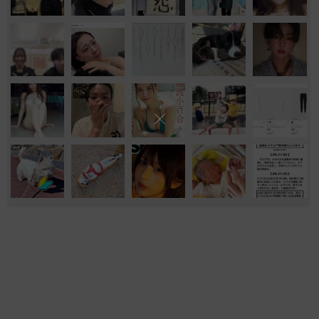
おもしろ
もふもふ
ネコ
京都駅をぶらぶら→ホームの隅に何やら「ドロ
ン」のポーズをする忍者 この暑い中いったい
なぜ？ 近づいてみたら… 「見つかるなんて
未熟」
中将 タカノリ
2026.08.06