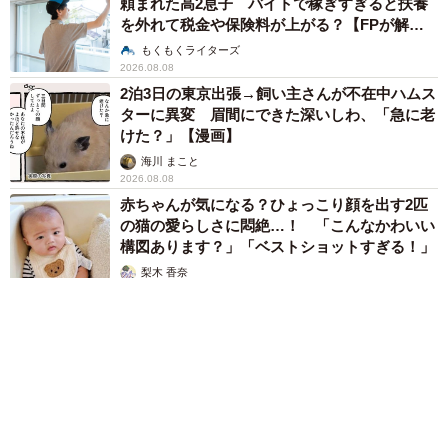
頼まれた高2息子 バイトで稼ぎすぎると扶養
を外れて税金や保険料が上がる？【FPが解
説】
もくもくライターズ
2026.08.08
2泊3日の東京出張→飼い主さんが不在中ハムス
ターに異変 眉間にできた深いしわ、「急に老
けた？」【漫画】
海川 まこと
2026.08.08
赤ちゃんが気になる？ひょっこり顔を出す2匹
の猫の愛らしさに悶絶…！ 「こんなかわいい
構図あります？」「ベストショットすぎる！」
梨木 香奈
2026.08.08