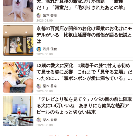
犬、濡れた直後の激変ぶりが話題 「新種
だ！」「河童だ」「毛刈りされたあとの羊」
梨木 香奈
2026.08.09
京都の百貨店が開催のお化け屋敷のお化けにモ
デルがいる 比叡山延暦寺の僧侶が語る伝説と
は
浅井 佳穂
2026.08.08
12歳の愛犬に変化 1歳息子の膝で甘える初め
て見せる姿に反響 これまで「見守る立場」だ
ったのに…「頭ポンポンが愛に満ちている」
「尊…」
梨木 香奈
2026.08.08
「テレビより私を見て？」パパの目の前に陣取
る犬に1.4万いいね あまりにも健気な熱烈ア
ピールのちょっと切ない結末
梨木 香奈
2026.08.08