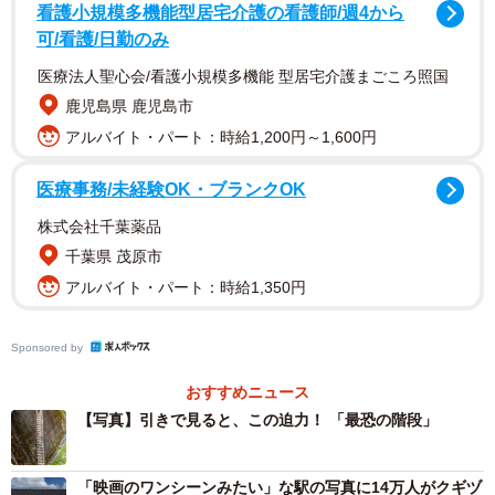
看護小規模多機能型居宅介護の看護師/週4から
可/看護/日勤のみ
医療法人聖心会/看護小規模多機能 型居宅介護まごころ照国
鹿児島県 鹿児島市
アルバイト・パート：時給1,200円～1,600円
医療事務/未経験OK・ブランクOK
株式会社千葉薬品
千葉県 茂原市
アルバイト・パート：時給1,350円
Sponsored by
おすすめニュース
【写真】引きで見ると、この迫力！ 「最恐の階段」
「映画のワンシーンみたい」な駅の写真に14万人がクギヅ