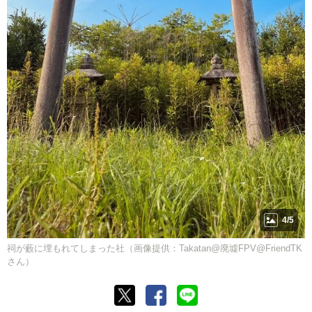
4/5
祠が藪に埋もれてしまった社（画像提供：Takatan@廃墟FPV@FriendTK
さん）