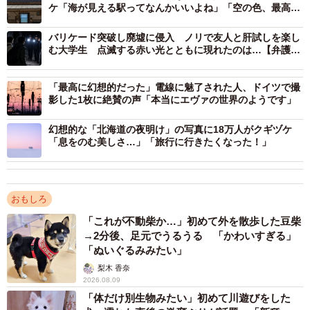
ケ「海が見える駅ってなんかいいよね」「空の色、最高す
ぎる」
バリケード突破し廃墟に侵入 ノリで友人と肝試しを楽し
む大学生 点滅する赤い光とともに現れたのは…【弁護士
が解説】
「最高に幻想的だった」電線に魅了された人、ドイツで撮
影した1枚に絶賛の声「本当にエヴァの世界のようです」
幻想的な「北海道の夜明け」の写真に18万人がクギヅケ
「息をのむ美しさ…」「旅行に行きたくなった！」
おもしろ
「これが不動柴か…」初めて外を散歩した豆柴
→2分後、足元でうるうる 「かわいすぎる」
「ぬいぐるみみたい」
梨木 香奈
2026.08.09
「体だけ別生物みたい」初めて川遊びをした