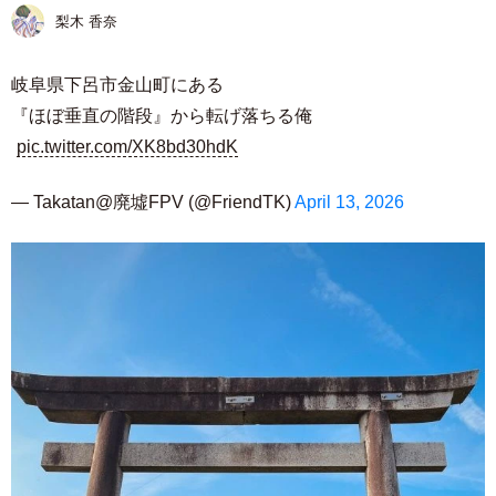
梨木 香奈
岐阜県下呂市金山町にある
『ほぼ垂直の階段』から転げ落ちる俺
pic.twitter.com/XK8bd30hdK
— Takatan@廃墟FPV (@FriendTK)
April 13, 2026