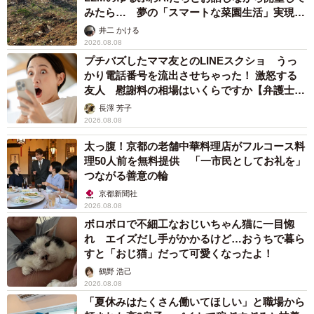
みたら… 夢の「スマートな菜園生活」実現な
るか
井二 かける
2026.08.08
プチバズしたママ友とのLINEスクショ うっ
かり電話番号を流出させちゃった！ 激怒する
友人 慰謝料の相場はいくらですか【弁護士が
解説】
長澤 芳子
2026.08.08
太っ腹！京都の老舗中華料理店がフルコース料
理50人前を無料提供 「一市民としてお礼を」
つながる善意の輪
京都新聞社
2026.08.08
ボロボロで不細工なおじいちゃん猫に一目惚
れ エイズだし手がかかるけど…おうちで暮ら
すと「おじ猫」だって可愛くなったよ！
鶴野 浩己
2026.08.08
「夏休みはたくさん働いてほしい」と職場から