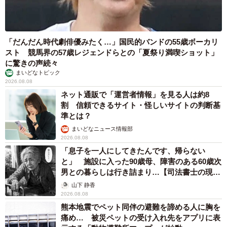
「だんだん時代劇俳優みたく…」国民的バンドの55歳ボーカリ
スト 競馬界の57歳レジェンドらとの「夏祭り満喫ショット」
に驚きの声続々
まいどなトピック
2026.08.08
ネット通販で「運営者情報」を見る人は約8
割 信頼できるサイト・怪しいサイトの判断基
準とは？
まいどなニュース情報部
2026.08.08
「息子を一人にしてきたんです、帰らない
と」 施設に入った90歳母、障害のある60歳次
男との暮らしは行き詰まり…【司法書士の現場
から】
山下 静香
2026.08.08
熊本地震でペット同伴の避難を諦める人に胸を
痛め… 被災ペットの受け入れ先をアプリに表