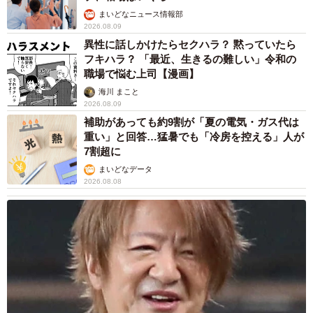
まいどなニュース情報部
2026.08.09
異性に話しかけたらセクハラ？ 黙っていたら
フキハラ？ 「最近、生きるの難しい」令和の
職場で悩む上司【漫画】
海川 まこと
2026.08.09
補助があっても約9割が「夏の電気・ガス代は
重い」と回答…猛暑でも「冷房を控える」人が
7割超に
まいどなデータ
2026.08.08