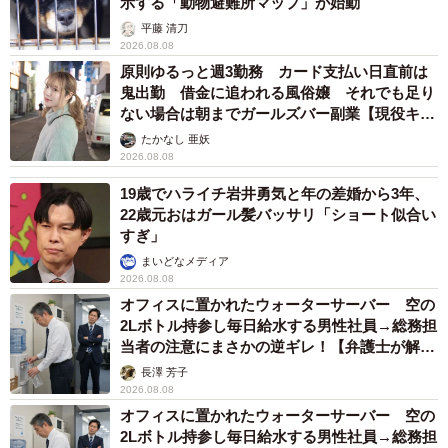
示する「動物避難所マップ」が始動
平藤 清刀
2026.08.08
原則ゆるっと週3勤務 カード支払い日直前は
鬼出勤 借金に追われる風俗嬢 それでも足り
ない場合は朝までガールズバー副業【現役キャ
ストに取材】
たかなし 亜妖
2026.08.08
19歳でハライチ岩井勇気と年の差婚から3年、
22歳元おはガール髪バッサリ「ショート似合い
すぎ」
まいどなメディア
2026.08.08
オフィスに置かれたウォーターサーバー 空の
2Lボトル持参し毎日給水する男性社員→総務担
当者の注意にまさかの逆ギレ！【弁護士が解
説】
長澤 芳子
2026.08.08
オフィスに置かれたウォーターサーバー 空の
2Lボトル持参し毎日給水する男性社員→総務担