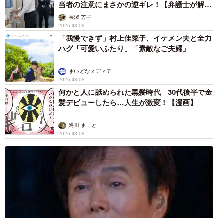
当者の注意にまさかの逆ギレ！【弁護士が解
説】
長澤 芳子
2026.08.08
「我慢できず」村上佳菜子、イケメン夫と全力
ハグ「可愛いふたり」「素敵なご夫婦」
まいどなメディア
2026.08.08
何かと人に舐められた黒髪時代 30代後半で金
髪デビューしたら…人生が激変！【漫画】
海川 まこと
2026.08.08