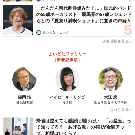
「だんだん時代劇俳優みたく…」国民的バンド
の55歳ボーカリスト 競馬界の57歳レジェンド
らとの「夏祭り満喫ショット」に驚きの声続々
まいどなトピック
６位以降を見る
まいどなファミリー
（新着記事順）
森岡 浩
ハイヒール・リンゴ
大江 篤
姓氏研究家
漫才師
園田学園女子大学学長
もっと見る
帰省は控えても感謝は届けたい…「お盆玉」っ
て知ってる？「あげる派」の4割が金額アッ
プ、相場はいくら？