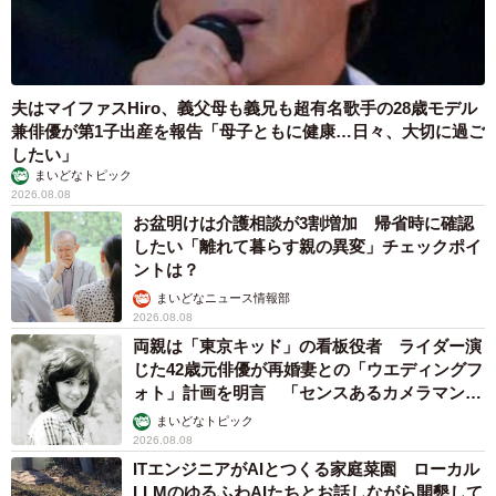
夫はマイファスHiro、義父母も義兄も超有名歌手の28歳モデル
兼俳優が第1子出産を報告「母子ともに健康…日々、大切に過ご
したい」
まいどなトピック
2026.08.08
お盆明けは介護相談が3割増加 帰省時に確認
したい「離れて暮らす親の異変」チェックポイ
ントは？
まいどなニュース情報部
2026.08.08
両親は「東京キッド」の看板役者 ライダー演
じた42歳元俳優が再婚妻との「ウエディングフ
ォト」計画を明言 「センスあるカメラマン求
む」
まいどなトピック
2026.08.08
ITエンジニアがAIとつくる家庭菜園 ローカル
LLMのゆるふわAIたちとお話しながら開墾して