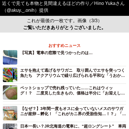
近くで見ても本物と見間違えるほどの作り／Hino Yukaさん
（@akuy._.onih）提供
これが最後の一枚です。画像（3/3）
ご覧いただきありがとうございました。
おすすめニュース
【写真】電車の窓際で見つかったのは…
エサを抱えて逃げるサワガニ 取り囲んでエサを突っつく
魚たち アクアリウムで繰り広げられる平和な「うおかに
合戦」
ペットショップで売れ残っていた……これはウィッ
グ！？ 二度見した生きもの、価格は半分に「お迎えしな
いと後悔する」
【なぜ？】3年間一度もオスに会っていないメスのサワガ
ニが産卵→孵化！ 「これがカニ界の受胎告知…！？」「ど
うなってんの」と話題に
日本一長い？JR北海道の電車に、“超ロングシート” 車両