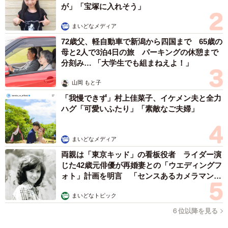
が」「宝塚に入れそう」
まいどなメディア
72歳父、軽自動車で新潟から四国まで 65歳の
母と2人で3泊4日の旅 パーキングの休憩まで
分刻み… 「大学生でも組まねえよ！」
山岡 もと子
「我慢できず」村上佳菜子、イケメン夫と全力
ハグ「可愛いふたり」「素敵なご夫婦」
まいどなメディア
両親は「東京キッド」の看板役者 ライダー演
じた42歳元俳優が再婚妻との「ウエディングフ
ォト」計画を明言 「センスあるカメラマン求
む」
まいどなトピック
６位以降を見る