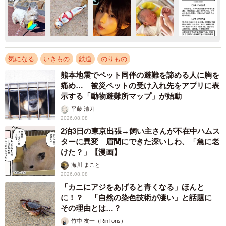
気になる
いきもの
鉄道
のりもの
熊本地震でペット同伴の避難を諦める人に胸を
痛め… 被災ペットの受け入れ先をアプリに表
示する「動物避難所マップ」が始動
平藤 清刀
2026.08.08
2泊3日の東京出張→飼い主さんが不在中ハムス
ターに異変 眉間にできた深いしわ、「急に老
けた？」【漫画】
海川 まこと
2026.08.08
「カニにアジをあげると青くなる」ほんと
に！？ 「自然の染色技術が凄い」と話題に
その理由とは…？
竹中 友一（RinToris）