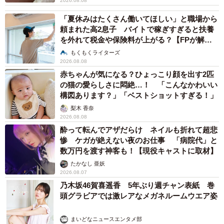
2026.08.08
「夏休みはたくさん働いてほしい」と職場から
頼まれた高2息子 バイトで稼ぎすぎると扶養
を外れて税金や保険料が上がる？【FPが解
説】
もくもくライターズ
2026.08.08
赤ちゃんが気になる？ひょっこり顔を出す2匹
の猫の愛らしさに悶絶…！ 「こんなかわいい
構図あります？」「ベストショットすぎる！」
梨木 香奈
2026.08.08
酔って転んでアザだらけ ネイルも折れて超悲
惨 ケガが絶えない夜のお仕事 「病院代」と
数万円を渡す神客も！【現役キャストに取材】
たかなし 亜妖
2026.08.07
乃木坂46賀喜遥香 5年ぶり週チャン表紙 巻
頭グラビアでは激レアなメガネルームウエア姿
まいどなニュースエンタメ部