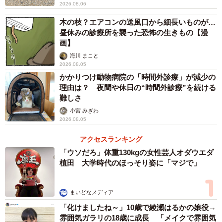
2026.08.06
木の枝？エアコンの送風口から細長いものが…
昼休みの診療所を襲った恐怖の生きもの【漫
画】
海川 まこと
2026.08.05
かかりつけ動物病院の「時間外診療」が減少の
理由は？ 夜間や休日の“時間外診療”を続ける
難しさ
小宮 みぎわ
2026.08.05
アクセスランキング
「ウソだろ」体重130kgの女性芸人オダウエダ
植田 大学時代のほっそり姿に「マジで」
まいどなメディア
「化けましたね～」10歳で綾瀬はるかの娘役→
雰囲気ガラリの18歳に成長 「メイクで雰囲気