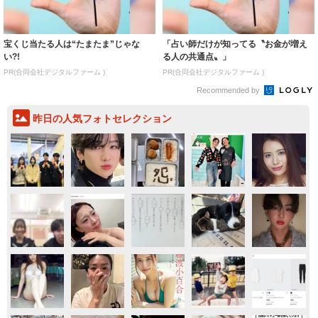
宝くじ当たる人は“たまたま”じゃな
「占い師だけが知ってる〝お金が増え
い?!
る人の共通点〟」
PR(合同会社デジタルファーム )
PR(合同会社デジタルファーム )
Recommended by
昨日の人気フォトセレクション