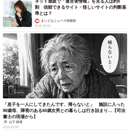
ネット通販で「運営者情報」を見る人は約8
割 信頼できるサイト・怪しいサイトの判断基
準とは？
まいどなニュース情報部
2026.08.08
「息子を一人にしてきたんです、帰らないと」 施設に入った
90歳母、障害のある60歳次男との暮らしは行き詰まり…【司法
書士の現場から】
山下 静香
2026.08.08