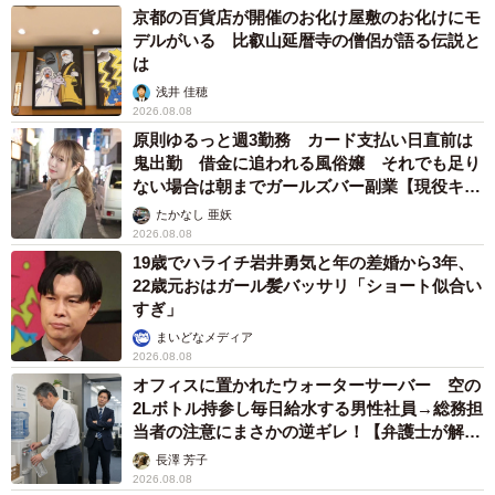
京都の百貨店が開催のお化け屋敷のお化けにモ
デルがいる 比叡山延暦寺の僧侶が語る伝説と
は
浅井 佳穂
2026.08.08
原則ゆるっと週3勤務 カード支払い日直前は
鬼出勤 借金に追われる風俗嬢 それでも足り
ない場合は朝までガールズバー副業【現役キャ
ストに取材】
たかなし 亜妖
2026.08.08
19歳でハライチ岩井勇気と年の差婚から3年、
22歳元おはガール髪バッサリ「ショート似合い
すぎ」
まいどなメディア
2026.08.08
オフィスに置かれたウォーターサーバー 空の
2Lボトル持参し毎日給水する男性社員→総務担
当者の注意にまさかの逆ギレ！【弁護士が解
説】
長澤 芳子
2026.08.08