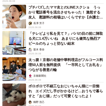
2026.08.08
プチバズしたママ友とのLINEスクショ うっ
かり電話番号を流出させちゃった！ 激怒する
友人 慰謝料の相場はいくらですか【弁護士が
解説】
長澤 芳子
2026.08.08
「テレビより私を見て？」パパの目の前に陣取
る犬に1.4万いいね あまりにも健気な熱烈ア
ピールのちょっと切ない結末
梨木 香奈
2026.08.08
太っ腹！京都の老舗中華料理店がフルコース料
理50人前を無料提供 「一市民としてお礼を」
つながる善意の輪
京都新聞社
2026.08.08
ボロボロで不細工なおじいちゃん猫に一目惚
れ エイズだし手がかかるけど…おうちで暮ら
すと「おじ猫」だって可愛くなったよ！
鶴野 浩己