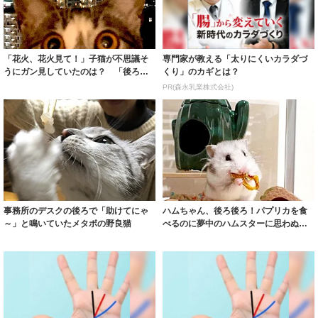
「花火、花火見て！」子猫が不思議そ
専門家が教える「太りにくいカラダづ
うにガン見していたのは？ 「後ろ後
くり」のカギとは？
ろー！」
PR(森永乳業株式会社)
事務所のデスクの後ろで「助けてにゃ
ハムちゃん、後ろ後ろ！パプリカを食
～」と鳴いていたメタボの野良猫
べるのに夢中のハムスターに思わぬハ
プニング 衝...