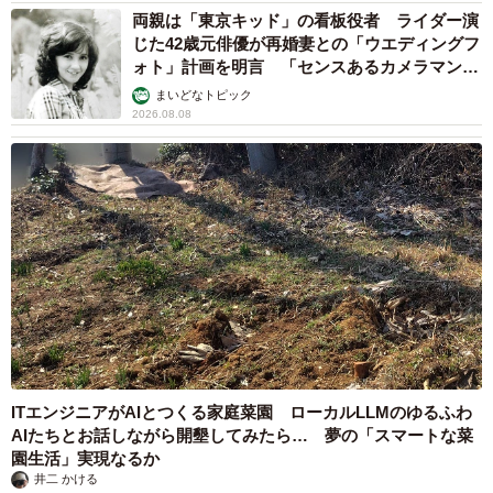
両親は「東京キッド」の看板役者 ライダー演
じた42歳元俳優が再婚妻との「ウエディングフ
ォト」計画を明言 「センスあるカメラマン求
む」
まいどなトピック
2026.08.08
ITエンジニアがAIとつくる家庭菜園 ローカルLLMのゆるふわ
AIたちとお話しながら開墾してみたら… 夢の「スマートな菜
園生活」実現なるか
井二 かける