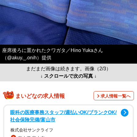
座席後ろに置かれたクワガタ／Hino Yukaさん
（@akuy._.onih）提供
まだまだ画像は続きます。画像（2/3）
↓ スクロールで次の写真 ↓
まいどなの求人情報
求人情報一覧へ
眼科の医療事務スタッフ/週払いOK/ブランクOK/
社会保険完備/富山市
株式会社サンクライフ