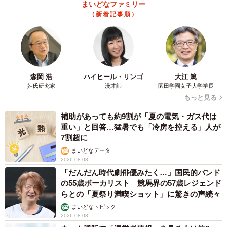
まいどなファミリー
（新着記事順）
森岡 浩
ハイヒール・リンゴ
大江 篤
姓氏研究家
漫才師
園田学園女子大学学長
もっと見る
補助があっても約9割が「夏の電気・ガス代は
重い」と回答…猛暑でも「冷房を控える」人が
7割超に
まいどなデータ
2026.08.08
「だんだん時代劇俳優みたく…」国民的バンド
の55歳ボーカリスト 競馬界の57歳レジェンド
らとの「夏祭り満喫ショット」に驚きの声続々
まいどなトピック
2026.08.08