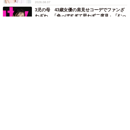
2026.08.07
3児の母 43歳女優の肩見せコーデでファンざ
わざわ 「色っぽすぎて思わず二度見」「むっ
かしからずっと可愛い」
まいどなトピック
2026.08.07
あのちゃん、雨の日のショーパン姿に「雨が似合う」「脚めっ
ちゃきれい！」「水も滴る良いアーティスト」 幻想的な近影
が話題