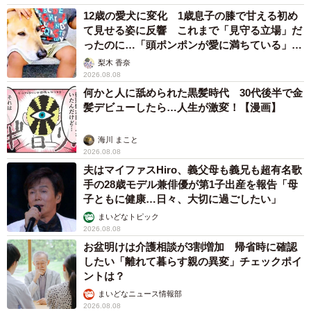
12歳の愛犬に変化 1歳息子の膝で甘える初め
て見せる姿に反響 これまで「見守る立場」だ
ったのに…「頭ポンポンが愛に満ちている」
「尊…」
梨木 香奈
2026.08.08
何かと人に舐められた黒髪時代 30代後半で金
髪デビューしたら…人生が激変！【漫画】
海川 まこと
2026.08.08
夫はマイファスHiro、義父母も義兄も超有名歌
手の28歳モデル兼俳優が第1子出産を報告「母
子ともに健康…日々、大切に過ごしたい」
まいどなトピック
2026.08.08
お盆明けは介護相談が3割増加 帰省時に確認
したい「離れて暮らす親の異変」チェックポイ
ントは？
まいどなニュース情報部
2026.08.08