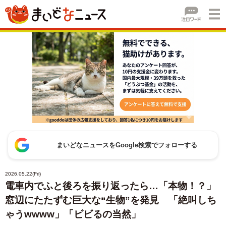
まいどなニュースをGoogle検索でフォローする
2026.05.22(Fri)
電車内でふと後ろを振り返ったら…「本物！？」
窓辺にたたずむ巨大な“生物”を発見 「絶叫しち
ゃうwwww」「ビビるの当然」