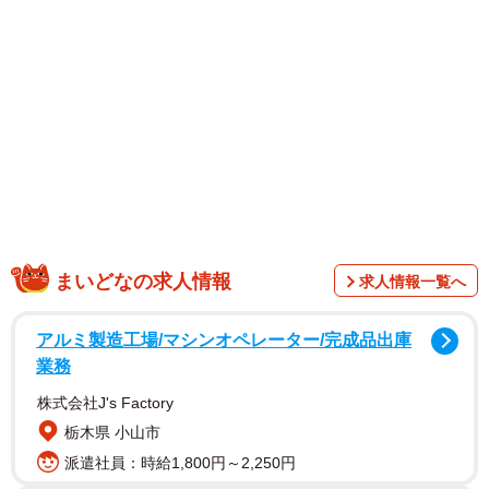
ています。4種類の水着を身にまとい、Gカップの美スタイ
ルを披露。透明感あふれる愛らしい表情から、小悪魔のよ
うに艶めいた視線まで、彼女だけの特別な魅力が詰まった
一冊です。 週刊FLASHでは、さわやかな純白ビキニを披露
しています。
まいどなの求人情報
求人情報一覧へ
アルミ製造工場/マシンオペレーター/完成品出庫
業務
株式会社J's Factory
栃木県 小山市
派遣社員：時給1,800円～2,250円
絢瀬さんはSNSで「ずっと夢であり目標だったグラビア雑