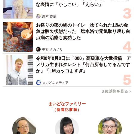
な表情に「かしこい」「えらい」
梨木 香奈
お祭りの夜の駅のトイレ 捨てられた1匹の金
魚は酸欠状態だった 塩水浴で元気取り戻し白
点病の治療も奏功した
中将 タカノリ
令和8年8月8日に「888」高級車を大量投稿 ア
メリカ生まれタレント「何台所有してるんです
か」「LMカッコよすぎ」
まいどなメディア
６位以降を見る
まいどなファミリー
（新着記事順）