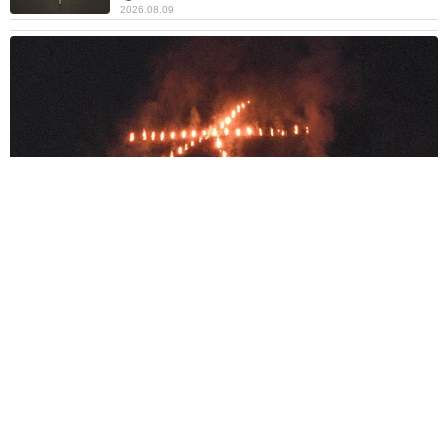
2026.08.09
京都五山送り火ピンチ 気候変動や獣害に施設老朽化「もう限
界」 クラファン募る
浅井 佳穂
2026.08.09
母は有名女優、慶応幼稚舎出身CBCアナのノー
スリーブ姿「育ちの良さが表情に表れてる」
「天使の笑顔」