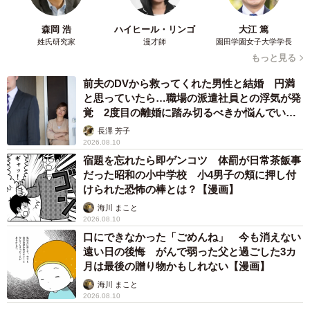
森岡 浩
ハイヒール・リンゴ
大江 篤
姓氏研究家
漫才師
園田学園女子大学学長
もっと見る
前夫のDVから救ってくれた男性と結婚 円満
と思っていたら…職場の派遣社員との浮気が発
覚 2度目の離婚に踏み切るべきか悩んでいま
す【夫婦関係修復カウンセラーが解説】
長澤 芳子
2026.08.10
宿題を忘れたら即ゲンコツ 体罰が日常茶飯事
だった昭和の小中学校 小4男子の頬に押し付
けられた恐怖の棒とは？【漫画】
海川 まこと
2026.08.10
口にできなかった「ごめんね」 今も消えない
遠い日の後悔 がんで弱った父と過ごした3カ
月は最後の贈り物かもしれない【漫画】
海川 まこと
2026.08.10