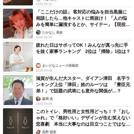
2026.08.10
「ここだけの話」 客対応の悩みを担当黒服に
相談したら…他キャストに筒抜け！ 「人の悩
みを簡単に漏洩するとか、サイテー」【現役キ
ャストに取材】
たかなし 亜妖
2026.08.09
疲れた日はサボってOK！みんなが真っ先に手
を抜く家事ランキング 2位は「掃除」1位は？
まいどなニュース情報部
2026.08.09
滋賀が生んだ大スター、ダイアン津田 名字ラ
ンキング上位「津田」姓のルーツは 「豊臣兄
弟！」で話題の武将にも意外な関係が…？
森岡 浩
2026.08.09
このトイレ、男性用と女性用どっち！？「おし
ゃれ」で「格好いい」デザインが生む笑えない
悲喜劇 本当に大事なのは目立つことではな
く…
高野 朋美