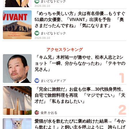
まいどなトピック
2026.08.10
「めっちゃ美しい方」夫は有名俳優…もうすぐ
51歳の女優妻、「VIVANT」出演を予告 「奥
さまだったんですね」「気になります」
まいどなトピック
2026.08.10
アクセスランキング
「キム兄」木村祐一が激やせ、松本人志と2シ
ョット「一瞬、分からなかったわ」「テキヤの
兄さん」
まいどなメディア
「完全に旅館だ」お盆も仕事…30代独身男性、
自宅で旅館料理を再現 「マジですごい」「天
才だ」「私もまねしたい」
金井 かおる
愛猫が水を飲むたびに褒め続けた結果→「今か
ら飲むよ！」と飼い主を呼ぶように 誇らしげ