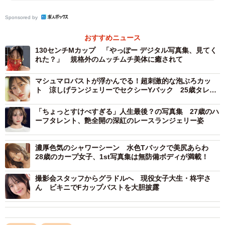
魔」に人気キャストとして在籍している。最新情報は公式
Sponsored by
X（@mayo_ayase_）、公式Instagram（@mayo_ayase_）
おすすめニュース
130センチMカップ 「やっぽー デジタル写真集、見てく
れた？」 規格外のムッチムチ美体に癒されて
マシュマロバストが浮かんでる！超刺激的な泡ぶろカッ
ト 涼しげランジェリーでセクシーYバック 25歳タレン
トが魅せる朝と夜の別の顔
「ちょっとすけべすぎる」人生最後？の写真集 27歳のハ
ーフタレント、艶全開の深紅のレースランジェリー姿
濃厚色気のシャワーシーン 水色Tバックで美尻あらわ
28歳のカープ女子、1st写真集は無防備ボディが満載！
撮影会スタッフからグラドルへ 現役女子大生・柊宇さ
ん ビキニでFカップバストを大胆披露