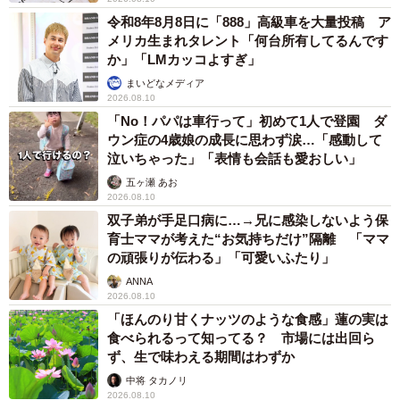
令和8年8月8日に「888」高級車を大量投稿 ア
メリカ生まれタレント「何台所有してるんです
か」「LMカッコよすぎ」
まいどなメディア
2026.08.10
「No！パパは車行って」初めて1人で登園 ダ
ウン症の4歳娘の成長に思わず涙…「感動して
泣いちゃった」「表情も会話も愛おしい」
五ヶ瀬 あお
2026.08.10
双子弟が手足口病に…→兄に感染しないよう保
育士ママが考えた“お気持ちだけ”隔離 「ママ
の頑張りが伝わる」「可愛いふたり」
ANNA
2026.08.10
「ほんのり甘くナッツのような食感」蓮の実は
食べられるって知ってる？ 市場には出回ら
ず、生で味わえる期間はわずか
中将 タカノリ
2026.08.10