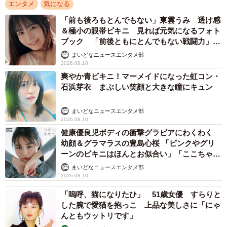
エンタメ
気になる
「前も後ろもとんでもない」東雲うみ 透け感
＆極小の眼帯ビキニ 見れば元気になるフォト
ブック 「前後ともにとんでもない戦闘力」
「桃ダイナマイトがすごい」
まいどなニュースエンタメ部
2026.08.10
爽やか青ビキニ！マーメイドになった虹コン・
石浜芽衣 まぶしい笑顔と大きな瞳にキュン
まいどなニュースエンタメ部
2026.08.10
健康優良児ボディの衝撃グラビアにわくわく
幼顔＆グラマラスの豊島心桜 「ピンクやグリ
ーンのビキニはほんとお似合い」「ここちゃん
天使 また可愛くなった」
まいどなニュースエンタメ部
2026.08.10
「嗚呼、猫になりたひ」 51歳女優 すらりと
した腕で愛猫を抱っこ 上品な美しさに「にゃ
んともウットリです」