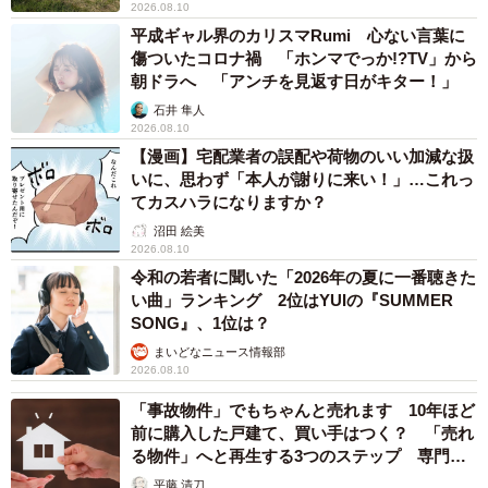
2026.08.10
平成ギャル界のカリスマRumi 心ない言葉に
傷ついたコロナ禍 「ホンマでっか!?TV」から
朝ドラへ 「アンチを見返す日がキター！」
石井 隼人
2026.08.10
【漫画】宅配業者の誤配や荷物のいい加減な扱
いに、思わず「本人が謝りに来い！」…これっ
てカスハラになりますか？
沼田 絵美
2026.08.10
令和の若者に聞いた「2026年の夏に一番聴きた
い曲」ランキング 2位はYUIの『SUMMER
SONG』、1位は？
まいどなニュース情報部
2026.08.10
「事故物件」でもちゃんと売れます 10年ほど
前に購入した戸建て、買い手はつく？ 「売れ
る物件」へと再生する3つのステップ 専門家
が解説
平藤 清刀