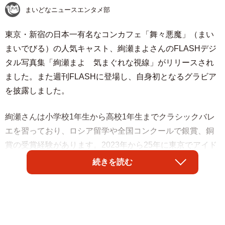
まいどなニュースエンタメ部
東京・新宿の日本一有名なコンカフェ「舞々悪魔」（まい
まいでびる）の人気キャスト、絢瀬まよさんのFLASHデジ
タル写真集「絢瀬まよ 気まぐれな視線」がリリースされ
ました。また週刊FLASHに登場し、自身初となるグラビア
を披露しました。
絢瀬さんは小学校1年生から高校1年生までクラシックバレ
エを習っており、ロシア留学や全国コンクールで銀賞、銅
賞の受賞経験があります。2023年から25年に東京でアイド
ル活動をして、その後は「アイドル」をコンセプトにした
続きを読む
「舞々悪魔」に人気キャストとして在籍しています。
写真集で初グラビアに挑戦した絢瀬さんは、「今までSNS
でも公開していない」というとっておきの水着姿を解禁し