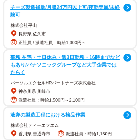
誌掲載が叶いました！！なんと、まよ初水着解禁です ♡ い
チーズ製造補助/月収24万円以上可/夜勤専属/未経
験可
ままで見たことの無いまよの一面がたくさん詰め込まれた
グラビアになっています♡ 」「いろんな表情のまよをぜひ
株式会社平山
たっぷり楽しんでね ⟡.· デジタル写真集販売数が今後のお仕
長野県 佐久市
事に繋がる大切な指標になります、、！！誌面だけでなく
正社員 / 派遣社員：時給1,300円～
デジタルも！」「デジタル写真の販売数が今後のお仕事に
事務 在宅・土日休み・週3日勤務・16時までなど
も繋がる大切な指標になります、、 ⟡.·ぜひたくさんの方に
もあり/パナソニックグループなど大手企業では
見ていただけたら嬉しいです」など投稿。撮影時の画像な
たらく
どを公開しています。
パーソルエクセルHRパートナーズ株式会社
神奈川県 川崎市
【絢瀬まよさんプロフィール】
派遣社員：時給1,500円～2,100円
あやせまよ ８月23日生まれ 千葉県出身 T153・
B80(G)0W60H85 小学校１年生から高校１年生までクラシ
液卵の製造工程における検品作業
ックバレエを習っており、ロシア留学や全国コンクールで
株式会社ティーエフエム
銀賞、銅賞の受賞経験がある。2023～2025年に東京でアイ
香川県 善通寺市
派遣社員：時給1,150円
ドル活動をしていた。その後、コンセプトカフェ「舞々悪