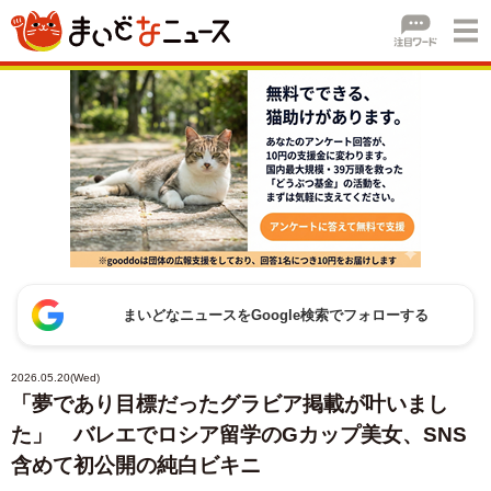
まいどなニュースをGoogle検索でフォローする
2026.05.20(Wed)
「夢であり目標だったグラビア掲載が叶いまし
た」 バレエでロシア留学のGカップ美女、SNS
含めて初公開の純白ビキニ