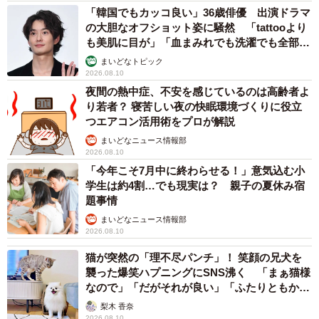
「韓国でもカッコ良い」36歳俳優 出演ドラマ
の大胆なオフショット姿に騒然 「tattooより
も美肌に目が」「血まみれでも洗濯でも全部か
っこいい」
まいどなトピック
2026.08.10
夜間の熱中症、不安を感じているのは高齢者よ
り若者？ 寝苦しい夜の快眠環境づくりに役立
つエアコン活用術をプロが解説
まいどなニュース情報部
2026.08.10
「今年こそ7月中に終わらせる！」意気込む小
学生は約4割…でも現実は？ 親子の夏休み宿
題事情
まいどなニュース情報部
2026.08.10
猫が突然の「理不尽パンチ」！ 笑顔の兄犬を
襲った爆笑ハプニングにSNS沸く 「まぁ猫様
なので」「だがそれが良い」「ふたりともかわ
いいね」
梨木 香奈
2026.08.10