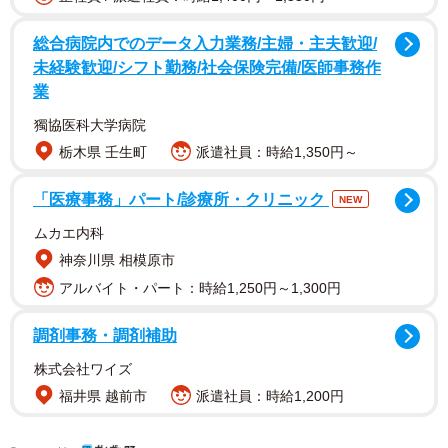
総合病院内でのデータ入力業務/主婦・主夫歓迎/
未経験歓迎/シフト勤務/社会保険完備/医師事務作
【藤本冬香さんプロフィール】
業
ふじもと・ふゆか 1998年4月3日生まれ。広島県出身。
獨協医科大学病院
2018年12月31日にSKE48の9期生としてデビュー。7年間
栃木県 壬生町
派遣社員：時給1,350円～
の活動を経て2025年9月30日をもってSKE48を卒業。卒業
後は地元広島を拠点にタレント活動。大のカープファン。
「医療事務」パート/診療所・クリニック
NEW
ムカエ内科
神奈川県 相模原市
アルバイト・パート：時給1,250円～1,300円
調剤事務・調剤補助
株式会社ワイズ
福井県 越前市
派遣社員：時給1,200円