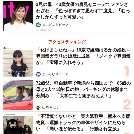
3児の母 43歳女優の肩見せコーデでファンざ
わざわ 「色っぽすぎて思わず二度見」「むっ
かしからずっと可愛い」
まいどなトピック
2026.08.07
アクセスランキング
「化けましたね～」10歳で綾瀬はるかの娘役→
雰囲気ガラリの18歳に成長 「メイクで雰囲気
が」「宝塚に入れそう」
まいどなメディア
72歳父、軽自動車で新潟から四国まで 65歳の
母と2人で3泊4日の旅 パーキングの休憩まで
分刻み… 「大学生でも組まねえよ！」
山岡 もと子
「不謹慎でないかと」実力派歌手、熊本へ支援
物資…運搬トラックの車体デザインにためら
い 「痛いほど伝わる」「行動され立派」