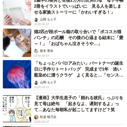
2歳半の長男と生後2カ月の次男の母 母子手帳
2冊をイラストでいっぱいに 見る人を楽しま
せる家族ストーリーに「かわいすぎる！」
山岡 もと子
2026.08.07
猫2匹が段ボール箱の取り合いで「ポコスカ猫
パンチ」の応酬 その後の心温まる結末に「愛
～！」「おばちゃん泣きそうや…」
梨木 香奈
2026.08.07
「ちょっとババロアみたい」パートナーの誕生
日に手作りトートバッグ 完成まで1年 淡い
藍染めに漂うクラゲ よく見ると…「センスす
ごい」
山岡 もと子
2026.08.07
【漫画】大学生息子の「頼れる彼氏」っぷりを
見て母は絶句 「起きなよ、遅刻するよ」っ
て…あなた毎朝私が起こしてますけど？笑
松波 穂乃圭
2026.08.07