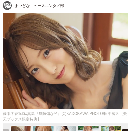
まいどなニュースエンタメ部
藤本冬香1st写真集『無防備な私』(C)KADOKAWA PHOTO/田中智久【楽
天ブックス限定特典】