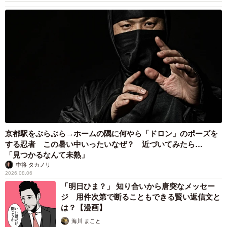
京都駅をぶらぶら→ホームの隅に何やら「ドロン」のポーズを
する忍者 この暑い中いったいなぜ？ 近づいてみたら…
「見つかるなんて未熟」
中将 タカノリ
2026.08.06
「明日ひま？」 知り合いから唐突なメッセー
ジ 用件次第で断ることもできる賢い返信文と
は？【漫画】
海川 まこと