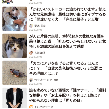
2026.08.06
「かわいいストーカーに追われています」甘え
ん坊な元保護猫 最後は飼い主にダイブする姿
に「間違いなく犬」「完全に親子」と反響
梨木 香奈
2026.08.06
がんと片目の失明、3時間おきの壮絶な介護を
乗り越えた猫 「叶わないかもしれない」と覚
悟した19歳の誕生日を迎えて感動
古川 諭香
2026.08.06
「カニにアジをあげると青くなる」ほんと
に！？ 「自然の染色技術が凄い」と話題に
その理由とは…？
竹中 友一（RinToris）
2026.08.06
誰も求めていない職場の「謎マナー」、「過剰
な挨拶」や「お土産配り」を抑えた1位は？
やめられない理由は「周りの目」
まいどなデータ