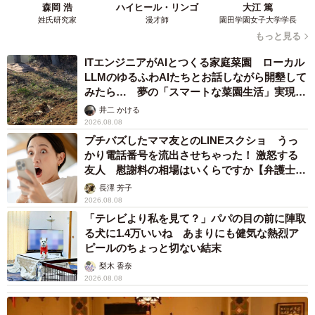
森岡 浩
ハイヒール・リンゴ
大江 篤
姓氏研究家
漫才師
園田学園女子大学学長
もっと見る
ITエンジニアがAIとつくる家庭菜園 ローカル
LLMのゆるふわAIたちとお話しながら開墾して
みたら… 夢の「スマートな菜園生活」実現な
るか
井二 かける
2026.08.08
プチバズしたママ友とのLINEスクショ うっ
かり電話番号を流出させちゃった！ 激怒する
友人 慰謝料の相場はいくらですか【弁護士が
解説】
長澤 芳子
2026.08.08
「テレビより私を見て？」パパの目の前に陣取
る犬に1.4万いいね あまりにも健気な熱烈ア
ピールのちょっと切ない結末
梨木 香奈
2026.08.08