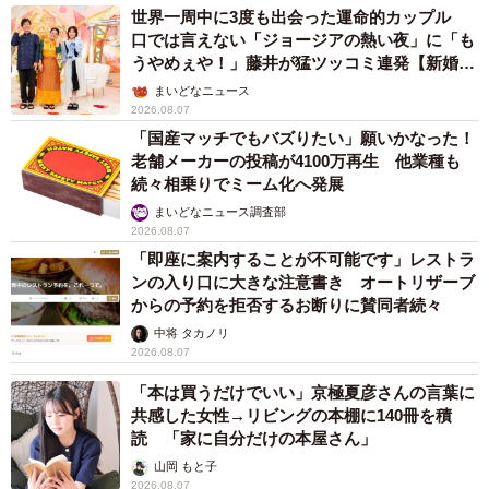
世界一周中に3度も出会った運命的カップル
口では言えない「ジョージアの熱い夜」に「も
うやめぇや！」藤井が猛ツッコミ連発【新婚さ
ん】
まいどなニュース
2026.08.07
「国産マッチでもバズりたい」願いかなった！
老舗メーカーの投稿が4100万再生 他業種も
続々相乗りでミーム化へ発展
まいどなニュース調査部
2026.08.07
「即座に案内することが不可能です」レストラ
ンの入り口に大きな注意書き オートリザーブ
からの予約を拒否するお断りに賛同者続々
中将 タカノリ
2026.08.07
「本は買うだけでいい」京極夏彦さんの言葉に
共感した女性→リビングの本棚に140冊を積
読 「家に自分だけの本屋さん」
山岡 もと子
2026.08.07