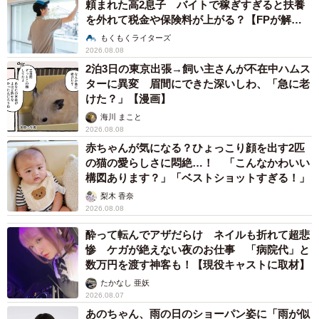
頼まれた高2息子 バイトで稼ぎすぎると扶養
を外れて税金や保険料が上がる？【FPが解
説】
もくもくライターズ
2026.08.08
2泊3日の東京出張→飼い主さんが不在中ハムス
ターに異変 眉間にできた深いしわ、「急に老
けた？」【漫画】
海川 まこと
2026.08.08
赤ちゃんが気になる？ひょっこり顔を出す2匹
の猫の愛らしさに悶絶…！ 「こんなかわいい
構図あります？」「ベストショットすぎる！」
梨木 香奈
2026.08.08
酔って転んでアザだらけ ネイルも折れて超悲
惨 ケガが絶えない夜のお仕事 「病院代」と
数万円を渡す神客も！【現役キャストに取材】
たかなし 亜妖
2026.08.07
あのちゃん、雨の日のショーパン姿に「雨が似