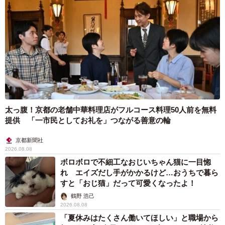
太っ腹！京都の老舗中華料理店がフルコース料理50人前を無料
提供 「一市民としてお礼を」つながる善意の輪
京都新聞社
2026.08.08
ボロボロで不細工なおじいちゃん猫に一目惚
れ エイズだし手がかかるけど…おうちで暮ら
すと「おじ猫」だって可愛くなったよ！
鶴野 浩己
2026.08.08
「夏休みはたくさん働いてほしい」と職場から