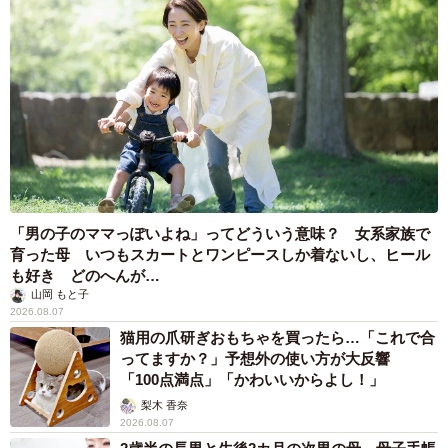
「男の子のママっぽいよね」ってどういう意味？ 女系家族で
育った母 いつもスカートとワンピースしか着ないし、ヒール
も好き どのへんが…
山岡 もと子
2026.08.07
猫用の爪研ぎおもちゃを買ったら…「これで合
ってますか？」予想外の使い方が大反響
「100点満点」「かわいいからよし！」
梨木 香奈
2026.08.07