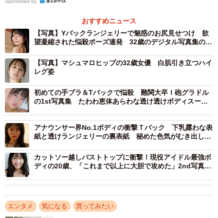
Sponsored by
おすすめニュース
【写真】Yバックランジェリーで魅惑のお尻見せつけ 欲
望凝縮された悩殺ポーズ連発 32歳のデジタル写真集の女
王
【写真】マシュマロヒップの32歳女優 白肌引き立つハイ
レグ姿
初めての手ブラ＆Tバックで悩殺 難関大卒Ｉ砲グラドル
の1st写真集 たわわ恵体あらわな透け透けボディスーツ
や覚悟の全裸カット
アナウンサー界No.1ボディの衝撃Ｔバック 下乳露わな表
紙と透けランジェリーの裏表紙 秘めた色気がむき出しの
初写真集は「覚悟を持って」「過去最高露出にも挑戦」
カットソー越しバストトップに衝撃！現役アイドル最強ボ
ディの20歳、「これまで以上に大胆で攻めた」2nd写真集
で新境地
エンタメ
気になる
買ってみたい