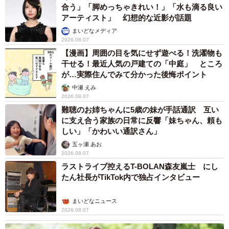
合う」「脚めっちゃきれい！」「水も滴る良い
アーティスト」 幻想的な近影が話題
まいどなメディア
2026.08.07
【漫画】周囲の目を気にせず遊べる！洗濯物も
干せる！最近人気の戸建ての「中庭」 ところ
が…実際住んでみて分かった後悔ポイント
中瀬 えみ
2026.08.07
難聴のお姉ちゃんに5歳の妹が手話通訳 互い
に支え合う家族の日常に反響「妹ちゃん、頼も
しい」「かわいい通訳さん」
五ヶ瀬 あお
2026.08.07
ラストライブ控えるT-BOLAN森友嵐士 にし
たん社長がTikTok内で独占インタビュー
まいどなニュース
2026.08.07