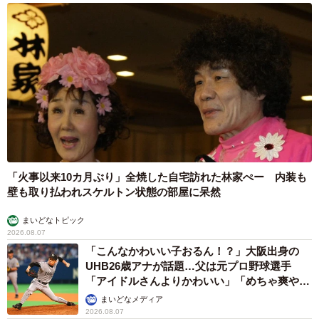
「火事以来10カ月ぶり」全焼した自宅訪れた林家ぺー 内装も
壁も取り払われスケルトン状態の部屋に呆然
まいどなトピック
2026.08.07
「こんなかわいい子おるん！？」大阪出身の
UHB26歳アナが話題…父は元プロ野球選手
「アイドルさんよりかわいい」「めちゃ爽や
か」
まいどなメディア
2026.08.07