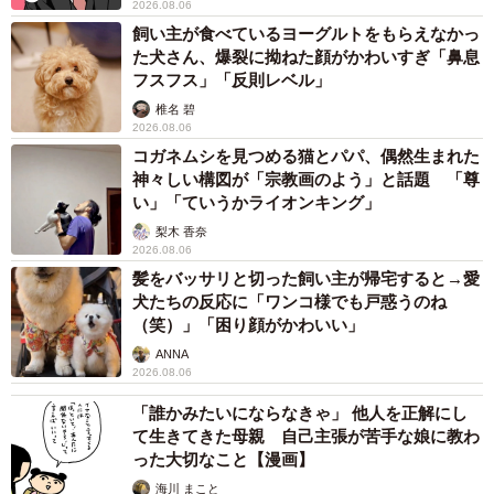
2026.08.06
飼い主が食べているヨーグルトをもらえなかっ
た犬さん、爆裂に拗ねた顔がかわいすぎ「鼻息
フスフス」「反則レベル」
椎名 碧
2026.08.06
コガネムシを見つめる猫とパパ、偶然生まれた
神々しい構図が「宗教画のよう」と話題 「尊
い」「ていうかライオンキング」
梨木 香奈
2026.08.06
髪をバッサリと切った飼い主が帰宅すると→愛
犬たちの反応に「ワンコ様でも戸惑うのね
（笑）」「困り顔がかわいい」
ANNA
2026.08.06
「誰かみたいにならなきゃ」 他人を正解にし
て生きてきた母親 自己主張が苦手な娘に教わ
った大切なこと【漫画】
海川 まこと