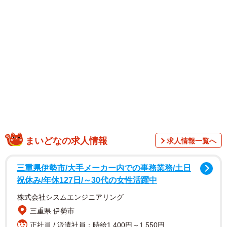
幅広く芸能活動を行う藤本さん。アイドル時代にグラビア
経験はあるものの、大胆な撮影に挑むのは本作が初めてで
す。多彩なバリエーションで魅せるバストカットから初挑
戦となるバックショットまで肌見せ全開で臨み、27歳の彼
女の無防備ボディをさらけ出します。藤本さんは
X（@fuyuka0403）やインスタ（@fuyuka_43）で撮影時の
オフショットなどを公開しています。
まいどなの求人情報
求人情報一覧へ
三重県伊勢市/大手メーカー内での事務業務/土日
祝休み/年休127日/～30代の女性活躍中
株式会社シスムエンジニアリング
三重県 伊勢市
正社員 / 派遣社員：時給1,400円～1,550円