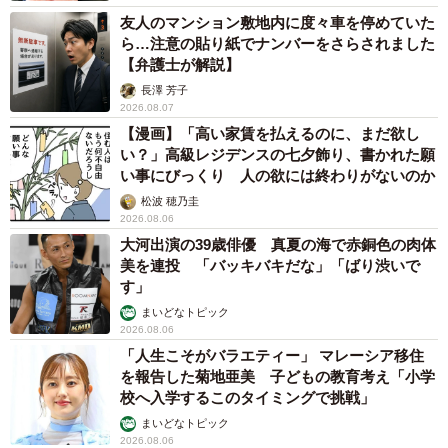
友人のマンション敷地内に度々車を停めていた
ら…注意の貼り紙でナンバーをさらされました
【弁護士が解説】
長澤 芳子
2026.08.07
【漫画】「高い家賃を払えるのに、まだ欲し
い？」高級レジデンスの七夕飾り、書かれた願
い事にびっくり 人の欲には終わりがないのか
松波 穂乃圭
2026.08.06
大河出演の39歳俳優 真夏の海で赤銅色の肉体
美を連投 「バッキバキだな」「ばり渋いで
す」
まいどなトピック
2026.08.06
「人生こそがバラエティー」 マレーシア移住
を報告した菊地亜美 子どもの教育考え「小学
校へ入学するこのタイミングで挑戦」
まいどなトピック
2026.08.06