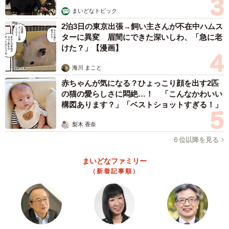
まいどなトピック
2泊3日の東京出張→飼い主さんが不在中ハムス
ターに異変 眉間にできた深いしわ、「急に老
けた？」【漫画】
海川 まこと
赤ちゃんが気になる？ひょっこり顔を出す2匹
の猫の愛らしさに悶絶…！ 「こんなかわいい
構図あります？」「ベストショットすぎる！」
梨木 香奈
６位以降を見る
まいどなファミリー
（新着記事順）