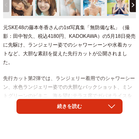
元SKE48の藤本冬香さんの1st写真集「無防備な私」（撮
影：田中智久、税込4180円、KADOKAWA）の5月18日発売
に先駆け、ランジェリー姿でのシャワーシーンや水着カッ
トなど、大胆な素顔を捉えた先行カットが公開されまし
た。
先行カット第2弾では、ランジェリー着用でのシャワーシー
ン、水色ランジェリー姿での大胆なバックショット、ミン
トグリーンのビキニ、海を望むテラス席でガパオライスを
食べる姿の4枚が公開されました。藤本さんはXで「どれが
続きを読む
すきー？ 先行カット第二弾解禁」とコメントし、画像を公
開しています。
2025年9月にSKE48を卒業し、野球関連の仕事をはじめ、