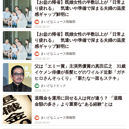
【お盆の帰省】既婚女性の半数以上が「日常よ
り疲れる」 気遣いや準備で深まる夫婦の温度
感ギャップ鮮明に
まいどなニュース情報部
2026.08.07
【お盆の帰省】既婚女性の半数以上が「日常よ
り疲れる」 気遣いや準備で深まる夫婦の温度
感ギャップ鮮明に
まいどなニュース情報部
2026.08.07
父は「エミー賞」主演男優賞の真田広之 31歳
イケメン俳優が長髪ヒゲのワイルド近影「ガチ
ヒロさんそっくり」「新たな一面もステキ」
まいどなトピック
2026.08.07
退職金を運用に回せる人は何が違う？ 「退職
金額の多さ」より重要な“ある経験”とは
まいどなニュース情報部
2026.08.07