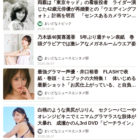
両親は「東京キッド」の看板役者 ライダー演
じた42歳元俳優が再婚妻との「ウエディングフ
ォト」計画を明言 「センスあるカメラマン求
む」
まいどなトピック
2026.08.08
乃木坂46賀喜遥香 5年ぶり週チャン表紙 巻
頭グラビアでは激レアなメガネルームウエア姿
まいどなニュースエンタメ部
2026.08.07
最強グラマー声優・井口裕香 FLASHで表
紙・巻頭・ミニブックの大特集！ 体いじめる
最新ショット「お尻仕上がっている、と自負し
ています」「いくつになっても理想の身体でい
まいどなニュースエンタメ部
たい」
2026.08.07
白桃のような美尻がぷりん セクシーバニーや
オレンジビキニでミニマムグラマラスな肢体が
大暴れ 成瀬かのん3rd DVD「ピーチライン」
まいどなニュースエンタメ部
2026.08.07