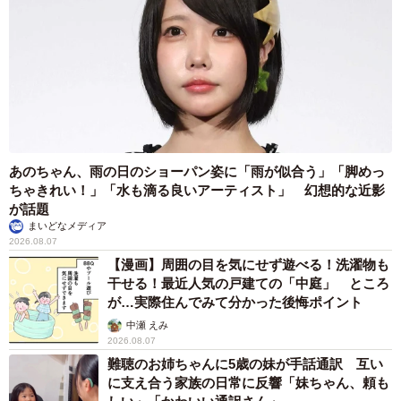
あのちゃん、雨の日のショーパン姿に「雨が似合う」「脚めっ
ちゃきれい！」「水も滴る良いアーティスト」 幻想的な近影
が話題
まいどなメディア
2026.08.07
【漫画】周囲の目を気にせず遊べる！洗濯物も
干せる！最近人気の戸建ての「中庭」 ところ
が…実際住んでみて分かった後悔ポイント
中瀬 えみ
2026.08.07
難聴のお姉ちゃんに5歳の妹が手話通訳 互い
に支え合う家族の日常に反響「妹ちゃん、頼も