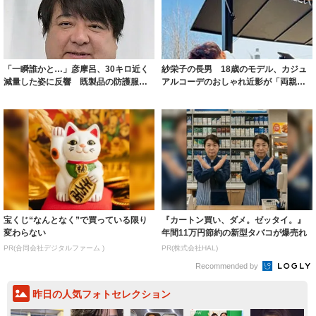
「一瞬誰かと…」彦摩呂、30キロ近く
紗栄子の長男 18歳のモデル、カジュ
減量した姿に反響 既製品の防護服が
アルコーデのおしゃれ近影が「両親の
着られると...
いいとこ取...
宝くじ“なんとなく”で買っている限り
『カートン買い、ダメ。ゼッタイ。』
変わらない
年間11万円節約の新型タバコが爆売れ
PR(合同会社デジタルファーム )
PR(株式会社HAL)
Recommended by
昨日の人気フォトセレクション