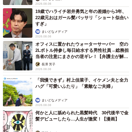
2026.08.08
19歳でハライチ岩井勇気と年の差婚から3年、
22歳元おはガール髪バッサリ「ショート似合い
すぎ」
まいどなメディア
2026.08.08
オフィスに置かれたウォーターサーバー 空の
2Lボトル持参し毎日給水する男性社員→総務担
当者の注意にまさかの逆ギレ！【弁護士が解
説】
長澤 芳子
2026.08.08
「我慢できず」村上佳菜子、イケメン夫と全力
ハグ「可愛いふたり」「素敵なご夫婦」
まいどなメディア
2026.08.08
何かと人に舐められた黒髪時代 30代後半で金
髪デビューしたら…人生が激変！【漫画】