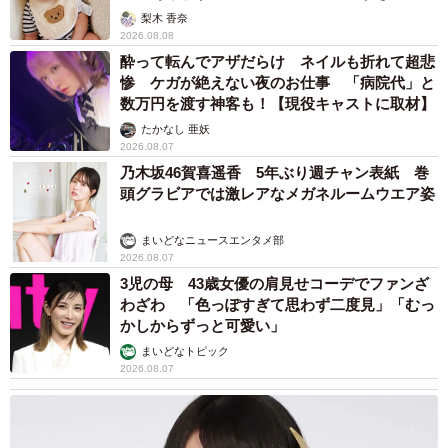
梨木 香奈
2026.08.08
酔って転んでアザだらけ ネイルも折れて超悲
惨 ケガが絶えない夜のお仕事 「病院代」と
数万円を渡す神客も！【現役キャストに取材】
たかなし 亜妖
2026.08.07
乃木坂46賀喜遥香 5年ぶり週チャン表紙 巻
頭グラビアでは激レアなメガネルームウエア姿
まいどなニュースエンタメ部
2026.08.07
3児の母 43歳女優の肩見せコーデでファンざ
わざわ 「色っぽすぎて思わず二度見」「むっ
かしからずっと可愛い」
まいどなトピック
2026.08.07