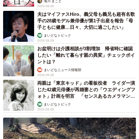
海川 まこと
2026.08.08
夫はマイファスHiro、義父母も義兄も超有名歌
手の28歳モデル兼俳優が第1子出産を報告「母
子ともに健康…日々、大切に過ごしたい」
まいどなトピック
2026.08.08
お盆明けは介護相談が3割増加 帰省時に確認
したい「離れて暮らす親の異変」チェックポイ
ントは？
まいどなニュース情報部
2026.08.08
両親は「東京キッド」の看板役者 ライダー演
じた42歳元俳優が再婚妻との「ウエディングフ
ォト」計画を明言 「センスあるカメラマン求
む」
まいどなトピック
2026.08.08