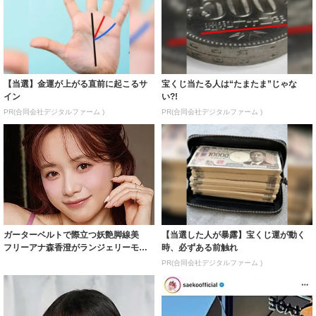
【当選】金運が上がる直前に起こるサ
宝くじ当たる人は“たまたま”じゃな
イン
い?!
PR(合同会社デジタルファーム )
PR(合同会社デジタルファーム )
ガーターベルトで際立つ妖艶脚線美
【当選した人が暴露】宝くじ運が動く
フリーアナ森香澄がランジェリーモデ
時、必ずある前触れ
ルに ｢PE...
PR(合同会社デジタルファーム )