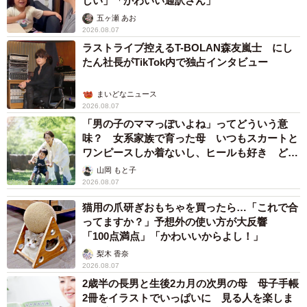
しい」「かわいい通訳さん」
五ヶ瀬 あお
2026.08.07
ラストライブ控えるT-BOLAN森友嵐士 にし
たん社長がTikTok内で独占インタビュー
まいどなニュース
2026.08.07
「男の子のママっぽいよね」ってどういう意
味？ 女系家族で育った母 いつもスカートと
ワンピースしか着ないし、ヒールも好き どの
へんが…
山岡 もと子
2026.08.07
猫用の爪研ぎおもちゃを買ったら…「これで合
ってますか？」予想外の使い方が大反響
「100点満点」「かわいいからよし！」
梨木 香奈
2026.08.07
2歳半の長男と生後2カ月の次男の母 母子手帳
2冊をイラストでいっぱいに 見る人を楽しま