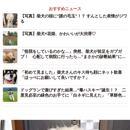
おすすめニュース
【写真】柴犬の頭に“謎の毛玉”！？ すんとした表情がジワ
る
【写真】柴犬×花畑、かわいいが大渋滞♡
「怪我をしているのかな…」突然、柴犬が前足をガブガ
ブ！ 心配して病院に行ったら…“まさかの診断結果”に思
わず拍子抜け
「初めて見ました」柴犬さんのキス待ち顔にネット歓喜
「ほっぺにお願いして良いですか？」
ドッグランで遊びすぎた結果…“毒ハスキー”誕生！？ 二
度見必至の緑色のお手てに「白ネギに見えた」「草餅色」
1.7万いいね