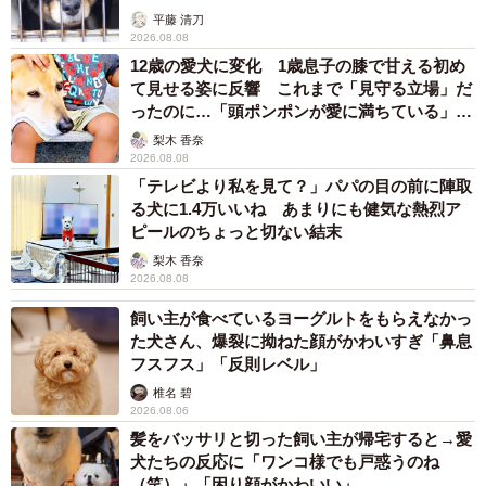
平藤 清刀
2026.08.08
12歳の愛犬に変化 1歳息子の膝で甘える初め
て見せる姿に反響 これまで「見守る立場」だ
ったのに…「頭ポンポンが愛に満ちている」
「尊…」
梨木 香奈
2026.08.08
「テレビより私を見て？」パパの目の前に陣取
る犬に1.4万いいね あまりにも健気な熱烈ア
ピールのちょっと切ない結末
梨木 香奈
2026.08.08
飼い主が食べているヨーグルトをもらえなかっ
た犬さん、爆裂に拗ねた顔がかわいすぎ「鼻息
フスフス」「反則レベル」
椎名 碧
2026.08.06
髪をバッサリと切った飼い主が帰宅すると→愛
犬たちの反応に「ワンコ様でも戸惑うのね
（笑）」「困り顔がかわいい」