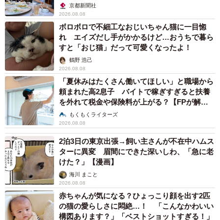
京都新聞社
2026.08.08
ボロボロで不細工なおじいちゃん猫に一目惚
れ エイズだし手がかかるけど…おうちで暮ら
すと「おじ猫」だって可愛くなったよ！
鶴野 浩己
2026.08.08
「夏休みはたくさん働いてほしい」と職場から
頼まれた高2息子 バイトで稼ぎすぎると扶養
を外れて税金や保険料が上がる？【FPが解
説】
もくもくライターズ
2026.08.08
2泊3日の東京出張→飼い主さんが不在中ハムス
ターに異変 眉間にできた深いしわ、「急に老
けた？」【漫画】
海川 まこと
2026.08.08
赤ちゃんが気になる？ひょっこり顔を出す2匹
の猫の愛らしさに悶絶…！ 「こんなかわいい
構図あります？」「ベストショットすぎる！」