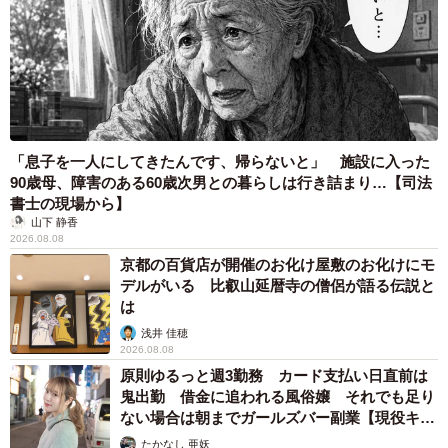
「息子を一人にしてきたんです、帰らないと」 施設に入った
90歳母、障害のある60歳次男との暮らしは行き詰まり…【司法
書士の現場から】
山下 静香
2026.08.08
京都の百貨店が開催のお化け屋敷のお化けにモ
デルがいる 比叡山延暦寺の僧侶が語る伝説と
は
浅井 佳穂
2026.08.08
原則ゆるっと週3勤務 カード支払い日直前は
鬼出勤 借金に追われる風俗嬢 それでも足り
ない場合は朝までガールズバー副業【現役キャ
ストに取材】
たかなし 亜妖