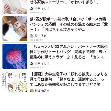
せる家族ストーリーに「かわいすぎる！」
山岡 もと子
2026.08.07
猫2匹が段ボール箱の取り合いで「ポコスカ猫
パンチ」の応酬 その後の心温まる結末に「愛
～！」「おばちゃん泣きそうや…」
梨木 香奈
2026.08.07
「ちょっとババロアみたい」パートナーの誕生
日に手作りトートバッグ 完成まで1年 淡い
藍染めに漂うクラゲ よく見ると…「センスす
ごい」
山岡 もと子
2026.08.07
【漫画】大学生息子の「頼れる彼氏」っぷりを
見て母は絶句 「起きなよ、遅刻するよ」っ
て…あなた毎朝私が起こしてますけど？笑
松波 穂乃圭
2026.08.07