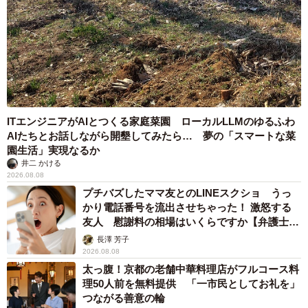
ITエンジニアがAIとつくる家庭菜園 ローカルLLMのゆるふわ
AIたちとお話しながら開墾してみたら… 夢の「スマートな菜
園生活」実現なるか
井二 かける
2026.08.08
プチバズしたママ友とのLINEスクショ うっ
かり電話番号を流出させちゃった！ 激怒する
友人 慰謝料の相場はいくらですか【弁護士が
解説】
長澤 芳子
2026.08.08
太っ腹！京都の老舗中華料理店がフルコース料
理50人前を無料提供 「一市民としてお礼を」
つながる善意の輪