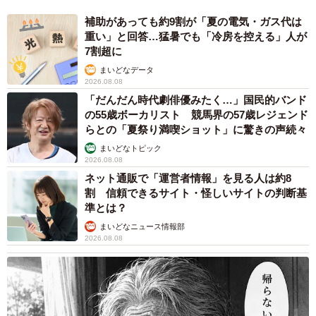
補助があっても約9割が「夏の電気・ガス代は
重い」と回答…猛暑でも「冷房を控える」人が
7割超に
まいどなデータ
2026.08.08
「だんだん時代劇俳優みたく…」国民的バンド
の55歳ボーカリスト 競馬界の57歳レジェンド
らとの「夏祭り満喫ショット」に驚きの声続々
まいどなトピック
2026.08.08
ネット通販で「運営者情報」を見る人は約8
割 信頼できるサイト・怪しいサイトの判断基
準とは？
まいどなニュース情報部
2026.08.08