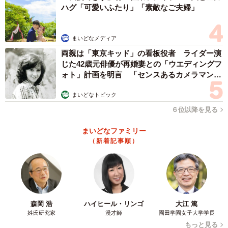
ハグ「可愛いふたり」「素敵なご夫婦」
まいどなメディア
両親は「東京キッド」の看板役者 ライダー演
じた42歳元俳優が再婚妻との「ウエディングフ
ォト」計画を明言 「センスあるカメラマン求
む」
まいどなトピック
６位以降を見る
まいどなファミリー
（新着記事順）
森岡 浩
ハイヒール・リンゴ
大江 篤
姓氏研究家
漫才師
園田学園女子大学学長
もっと見る