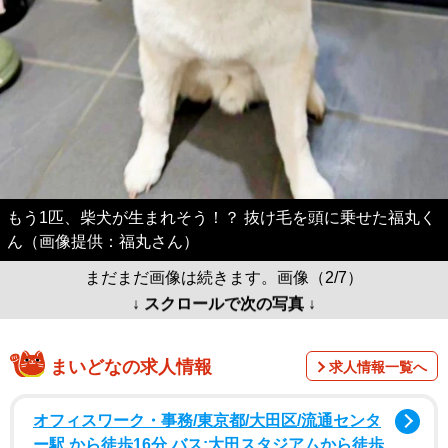
もう1匹、柴犬が生まれそう！？ 抜け毛を頭に乗せた福丸く
ん（画像提供：福丸さん）
まだまだ画像は続きます。画像（2/7）
↓ スクロールで次の写真 ↓
まいどなの求人情報
求人情報一覧へ
オフィスワーク・事務/東京都/大田区/流通センタ
ー駅 から徒歩16分 バス:大田スタジアムから徒歩