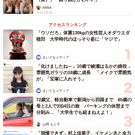
ANNA
2026.08.06
アクセスランキング
「ウソだろ」体重130kgの女性芸人オダウエダ
植田 大学時代のほっそり姿に「マジで」
まいどなメディア
「化けましたね～」10歳で綾瀬はるかの娘役→
雰囲気ガラリの18歳に成長 「メイクで雰囲気
が」「宝塚に入れそう」
まいどなメディア
72歳父、軽自動車で新潟から四国まで 65歳の
母と2人で3泊4日の旅 パーキングの休憩まで
分刻み… 「大学生でも組まねえよ！」
山岡 もと子
「我慢できず」村上佳菜子、イケメン夫と全力