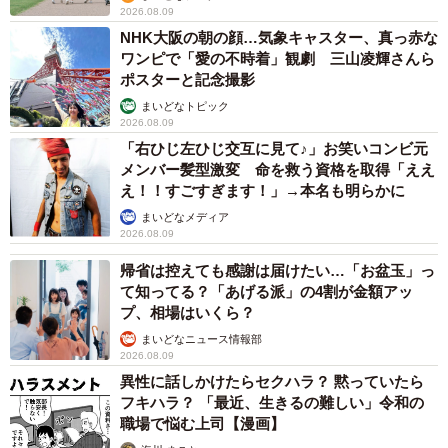
2026.08.09
NHK大阪の朝の顔…気象キャスター、真っ赤な
ワンピで「愛の不時着」観劇 三山凌輝さんら
ポスターと記念撮影
まいどなトピック
2026.08.09
「右ひじ左ひじ交互に見て♪」お笑いコンビ元
メンバー髪型激変 命を救う資格を取得「ええ
え！！すごすぎます！」→本名も明らかに
まいどなメディア
3/5
2026.08.09
「怒った表情です。この顔は、遊んでるおもちゃを取ろうとすると見せ
帰省は控えても感謝は届けたい…「お盆玉」っ
ます」（提供：ぽんぽんポン助さん）
て知ってる？「あげる派」の4割が金額アッ
プ、相場はいくら？
ーー2月で7歳になったポン助くんですが、出会った時は？
まいどなニュース情報部
2026.08.09
「手のひらにのる程のとても小さい黒柴でした。誰が見て
異性に話しかけたらセクハラ？ 黙っていたら
フキハラ？ 「最近、生きるの難しい」令和の
も紛れもなく可愛いのですが、呼びかけると手の上でキュ
職場で悩む上司【漫画】
ンキュン鳴いて応じてくれたのです。小さなきっかけです