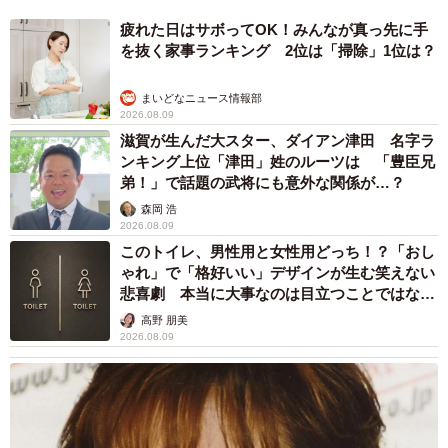
疲れた日はサボってOK！みんなが真っ先に手
を抜く家事ランキング 2位は「掃除」1位は？
まいどなニュース情報部
2026.08.09
滋賀が生んだ大スター、ダイアン津田 名字ラ
ンキング上位「津田」姓のルーツは 「豊臣兄
弟！」で話題の武将にも意外な関係が…？
森岡 浩
2026.08.09
このトイレ、男性用と女性用どっち！？「おし
ゃれ」で「格好いい」デザインが生む笑えない
悲喜劇 本当に大事なのは目立つことではな
2/5
く…
高野 朋美
2026.08.09
「普段のポン助です。我々が動いたり何かをしているとこを観察してい
ます」（提供：ぽんぽんポン助さん）