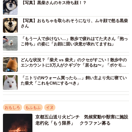
【写真】黒柴さんのキス待ち顔！？
【写真】おもちゃを取られそうになり、ムキ顔で怒る黒柴
さん
「もう一人で歩けない…」散歩で疲れはてた犬さん「抱っ
こ待ち」の姿に「お顔に固い決意が表れてますね」
どんな状況？「柴犬 vs 柴犬」のクセがすごい！散歩中の
エンカウントに3万人がクギヅケ「居るね〜」「ポケモン
視点」
ーーどういった状況で撮影されたのでしょうか？
「ニトリのNウォーム買ったら…」飼い主より先に寝てい
た柴犬「これをCMにするべき」
「雪が降り終わった翌朝の散歩の最中でした。この日は雪
景色が綺麗だったので、私は少し風景を眺めていました。
この場所は丘になっていて良い景色が見れるスポットで、
おもしろ
もふもふ
イヌ
少し屈みながら景色を見ていると、こちらを覗いているポ
京都五山送り火ピンチ 気候変動や獣害に施設
ン助。『何してるの？先に進まないの？』という表情で私
老朽化「もう限界」 クラファン募る
をみつめていたので、何気なく頭をなでなでしておりまし