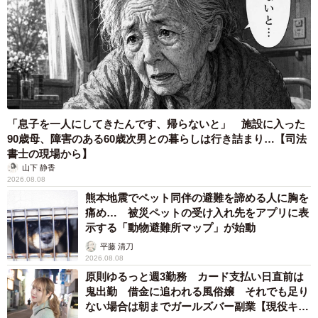
「息子を一人にしてきたんです、帰らないと」 施設に入った
90歳母、障害のある60歳次男との暮らしは行き詰まり…【司法
書士の現場から】
山下 静香
2026.08.08
熊本地震でペット同伴の避難を諦める人に胸を
痛め… 被災ペットの受け入れ先をアプリに表
示する「動物避難所マップ」が始動
平藤 清刀
2026.08.08
原則ゆるっと週3勤務 カード支払い日直前は
鬼出勤 借金に追われる風俗嬢 それでも足り
ない場合は朝までガールズバー副業【現役キャ