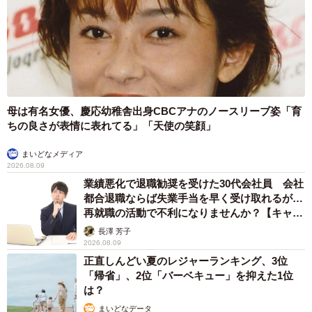
母は有名女優、慶応幼稚舎出身CBCアナのノースリーブ姿「育
ちの良さが表情に表れてる」「天使の笑顔」
まいどなメディア
2026.08.09
業績悪化で退職勧奨を受けた30代会社員 会社
都合退職ならば失業手当を早く受け取れるが…
再就職の活動で不利になりませんか？【キャリ
アカウンセラーが解説】
長澤 芳子
2026.08.09
正直しんどい夏のレジャーランキング、3位
「帰省」、2位「バーベキュー」を抑えた1位
は？
まいどなデータ