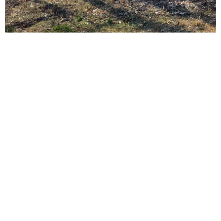
りますが再開についてもずっと検討しているところです。
出来上がった際はぜひそちらも見てください」と話してく
れました。
YouTubeでは、元気いっぱいのポン助くんも見られます！
・
YouTubeチャンネル（@ぽんぽんポン助）
ITエンジニアがAIとつくる家庭菜園 ローカルLLMのゆるふわ
AIたちとお話しながら開墾してみたら… 夢の「スマートな菜
雪の日のロワンチックなキッス待ち
#柴犬
園生活」実現なるか
pic.twitter.com/ga0jqjBgzf
井二 かける
2026.08.08
プチバズしたママ友とのLINEスクショ うっ
— ぽんぽんポン助 (@ponpon_PONSUKE_)
February 9,
かり電話番号を流出させちゃった！ 激怒する
2025
友人 慰謝料の相場はいくらですか【弁護士が
解説】
長澤 芳子
2026.08.08
「テレビより私を見て？」パパの目の前に陣取
る犬に1.4万いいね あまりにも健気な熱烈ア
ピールのちょっと切ない結末