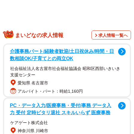
ン優賞」も夢ではありません。撮影した時の状況やポン助
くんについて、飼い主の「ぽんぽんポン助」
（
@ponpon_PONSUKE_
）さんにお話を聞きました。
まいどなの求人情報
求人情報一覧へ
介護事務パート/経験者歓迎/土日祝休み/時間・日
数相談OK/子育てとの両立OK
社会福祉法人名古屋市社会福祉協議会 昭和区西部いきいき
支援センター
愛知県 名古屋市
アルバイト・パート：時給1,160円
PC・データ入力/医療事務・受付/事務 データ入
力 受付 定時ピタリ退社 スキルいらず 医療事務
ケアゲート株式会社
神奈川県 川崎市