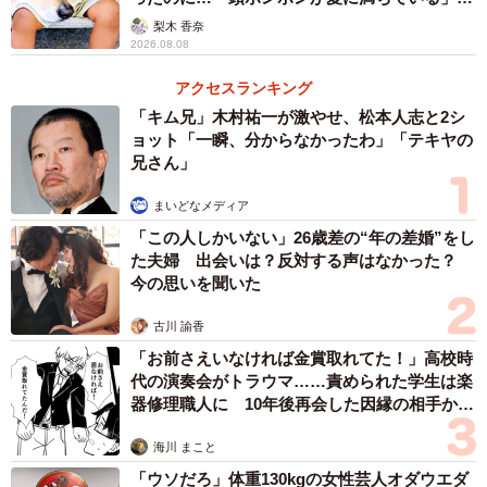
「尊…」
梨木 香奈
2026.08.08
「愛おしく思いましたね。景色なんかよりずっとこの顔を
見ていたいと感じました」
アクセスランキング
「キム兄」木村祐一が激やせ、松本人志と2シ
ョット「一瞬、分からなかったわ」「テキヤの
ーー普段のポン助くんは、どんな柴犬さんでしょうか？
兄さん」
「落ち着いた性格です。基本的にはあまり吠えないです
まいどなメディア
し、もちろん噛むこともしません。なので人が来ても、
「この人しかいない」26歳差の“年の差婚”をし
『お利口だね』と言われることが多いような気がします。
た夫婦 出会いは？反対する声はなかった？
今の思いを聞いた
ただ、ビビりな性質があり、大きな物音や動きなどに反応
してビクッと驚いてしまいます。
古川 諭香
「お前さえいなければ金賞取れてた！」高校時
そうなると、ゆっくりと我々の近くにきて体をすり寄せて
代の演奏会がトラウマ……責められた学生は楽
器修理職人に 10年後再会した因縁の相手から
くるか、部屋の隅で丸くなっていることが多いです。なの
思わぬ申し出【漫画】
で基本的に家では平和にまったりとした環境を提供し、で
海川 まこと
きるだけおだやかに生活してます」
「ウソだろ」体重130kgの女性芸人オダウエダ