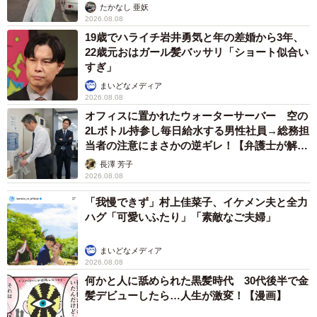
ストに取材】
たかなし 亜妖
2026.08.08
19歳でハライチ岩井勇気と年の差婚から3年、
22歳元おはガール髪バッサリ「ショート似合い
すぎ」
まいどなメディア
2026.08.08
オフィスに置かれたウォーターサーバー 空の
4/5
2Lボトル持参し毎日給水する男性社員→総務担
当者の注意にまさかの逆ギレ！【弁護士が解
「顎下がムチムチもちもちなので触っているところです。ポン助も気持
説】
長澤 芳子
ちよくしてくれています」（提供：ぽんぽんポン助さん）
2026.08.08
「我慢できず」村上佳菜子、イケメン夫と全力
ハグ「可愛いふたり」「素敵なご夫婦」
まいどなメディア
2026.08.08
何かと人に舐められた黒髪時代 30代後半で金
髪デビューしたら…人生が激変！【漫画】