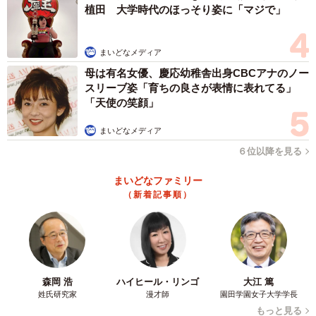
植田 大学時代のほっそり姿に「マジで」
まいどなメディア
母は有名女優、慶応幼稚舎出身CBCアナのノー
スリーブ姿「育ちの良さが表情に表れてる」
「天使の笑顔」
まいどなメディア
６位以降を見る
まいどなファミリー
（新着記事順）
森岡 浩
ハイヒール・リンゴ
大江 篤
姓氏研究家
漫才師
園田学園女子大学学長
もっと見る