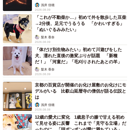
た。
浅井 佳穂
2026.08.09
「これが不動柴か…」初めて外を散歩した豆柴
なでなでし終わったあと、もう少しなでて欲しいのか、耳
→2分後、足元でうるうる 「かわいすぎる」
をペタンとさせてこの表情でこちらを向いておりました。
「ぬいぐるみみたい」
なでなでするとこういう表情をすることが多いです。その
梨木 香奈
2026.08.09
際に撮った写真、よく見るとキス顔に見えたので、まさか
「体だけ別生物みたい」初めて川遊びをした
キス待ち？と思い、思ったことをそのまま投稿しました」
犬、濡れた直後の激変ぶりが話題 「新種
だ！」「河童だ」「毛刈りされたあとの羊」
ーーなでなですると、こういった表情になるのですね。
梨木 香奈
2026.08.09
「なでなですると耳をぺたんとさせてこういった表情を見
京都の百貨店が開催のお化け屋敷のお化けにモ
せます。それ以外にも私が帰宅したときにたまに見せた
デルがいる 比叡山延暦寺の僧侶が語る伝説と
は
り、誰か好きな人が現れて嬉しいときにも、せわしなく動
浅井 佳穂
きながらこういった幸せそうな表情を見せるときがありま
2026.08.08
す」
12歳の愛犬に変化 1歳息子の膝で甘える初め
て見せる姿に反響 これまで「見守る立場」だ
ーーこの顔を見たとき、どう思いましたか？
ったのに…「頭ポンポンが愛に満ちている」