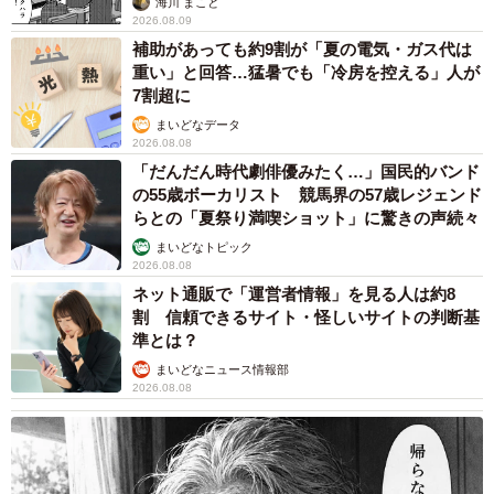
海川 まこと
が、この子と生活する運命を勝手に感じました。また、当
2026.08.09
補助があっても約9割が「夏の電気・ガス代は
時から目の上の麻呂が特徴でとても綺麗だったとこも大変
重い」と回答…猛暑でも「冷房を控える」人が
惹かれました」
7割超に
まいどなデータ
ーーポン助くんの一番好きなところは？
2026.08.08
「だんだん時代劇俳優みたく…」国民的バンド
の55歳ボーカリスト 競馬界の57歳レジェンド
「私がいちばん好きなところは、我々に安心感を抱いてい
らとの「夏祭り満喫ショット」に驚きの声続々
るのか、体をすりつけてくっついてきてくれるところで
まいどなトピック
す。暖かいし、体のムチムチが気持ちいという点もありま
2026.08.08
すが、何よりポン助がリラックスしてるのが伝わるので、
ネット通販で「運営者情報」を見る人は約8
割 信頼できるサイト・怪しいサイトの判断基
愛情を注いでいる私にとっては幸せを感じます」
準とは？
まいどなニュース情報部
2026.08.08