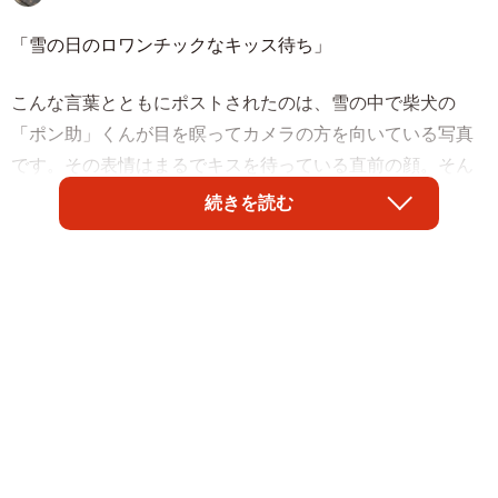
「雪の日のロワンチックなキッス待ち」
こんな言葉とともにポストされたのは、雪の中で柴犬の
「ポン助」くんが目を瞑ってカメラの方を向いている写真
です。その表情はまるでキスを待っている直前の顔。そん
なポン助くんと「自分もキスをしたい！」という方からの
続きを読む
コメントが相次ぎました。
「柴犬さんのキス顔初めて見ました😘」
「ほっぺにお願いして良いですか？(≧∀≦)」
「こちらもおもわず口をすぼめてスタンバイ😁」
「ちょぼっとしたお口最高っ🤣💕💕💕」
雪景色の中で撮影された一枚ということもあり、ドラマの
ワンシーンに出てきそうなポン助くんのキス顔は「主演ワ