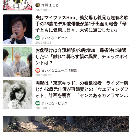
海川 まこと
2026.08.08
夫はマイファスHiro、義父母も義兄も超有名歌
手の28歳モデル兼俳優が第1子出産を報告「母
子ともに健康…日々、大切に過ごしたい」
まいどなトピック
2026.08.08
お盆明けは介護相談が3割増加 帰省時に確認
したい「離れて暮らす親の異変」チェックポイ
ントは？
5/5
まいどなニュース情報部
「雪が好きで沢山走っています。とても楽しそうにしているので、降っ
2026.08.08
たときは必ず追いかけっこします」（提供：ぽんぽんポン助さん）
両親は「東京キッド」の看板役者 ライダー演
じた42歳元俳優が再婚妻との「ウエディングフ
ぽんぽんポン助さんは「現在の活動はXしかないのですが、
ォト」計画を明言 「センスあるカメラマン求
む」
Xに投稿した際に多くの反応が貰えたりポン助のことを可愛
まいどなトピック
2026.08.08
いと言っていただくといつも嬉しく思ってます。これから
も投稿を続けていきますので、ぜひ癒されていってくださ
い。一時期YouTubeもやっており、今は内容を模索してお