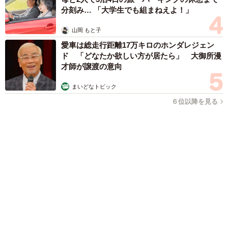
まいどなファミリー
（新着記事順）
森岡 浩
ハイヒール・リンゴ
大江 篤
姓氏研究家
漫才師
園田学園女子大学学長
もっと見る