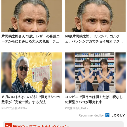
片岡鶴太郎さん71歳、レザーの私服コ
69歳片岡鶴太郎、ドルガバ、ゴルチ
ーデからにじみ出る大人の色気 ティ
ェ、バレンシアガでチョイ悪オヤジ
ファニーイ...
「めっちゃ渋い...
８月のロト6はこの方法で買え!!６つの
コンビニで買うのは損！たばこ税なし
数字が『完全一致』する方法
の新型タバコが爆売れ中
PR(株式会社MURA)
PR(株式会社HAL)
Recommended by
昨日の人気フォトセレクション