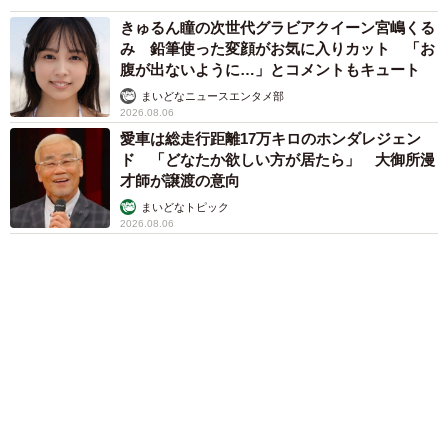
アクセスランキング
「不謹慎でないかと」実力派歌手、熊本へ支援
物資…運搬トラックの車体デザインにためら
い 「痛いほど伝わる」「行動され立派」
まいどなトピック
「そのままにしといてください」道路で動けな
い猫を前に返された一言… 懸命に生きようと
した4日間 「命の重さはみんな同じ」保護団