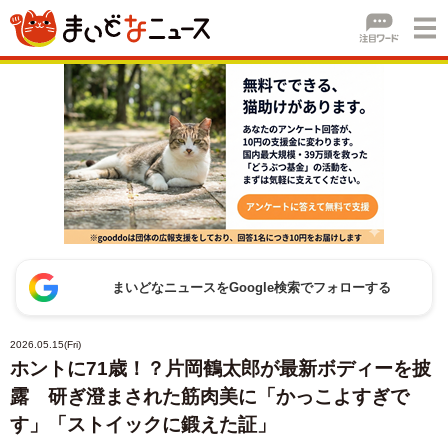
まいどなニュースをGoogle検索でフォローする
2026.05.15(Fri)
ホントに71歳！？片岡鶴太郎が最新ボディーを披
露 研ぎ澄まされた筋肉美に「かっこよすぎで
す」「ストイックに鍛えた証」