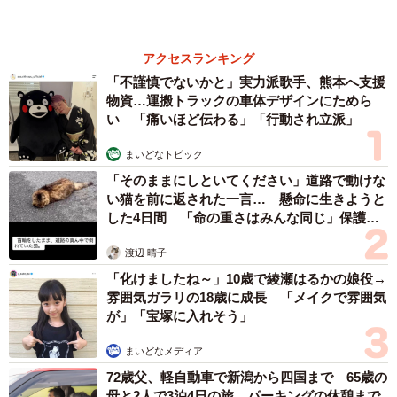
体代表の訴え
渡辺 晴子
「化けましたね～」10歳で綾瀬はるかの娘役→
雰囲気ガラリの18歳に成長 「メイクで雰囲気
が」「宝塚に入れそう」
まいどなメディア
72歳父、軽自動車で新潟から四国まで 65歳の
母と2人で3泊4日の旅 パーキングの休憩まで
分刻み… 「大学生でも組まねえよ！」
山岡 もと子
愛車は総走行距離17万キロのホンダレジェン
ド 「どなたか欲しい方が居たら」 大御所漫
才師が譲渡の意向
まいどなトピック
６位以降を見る