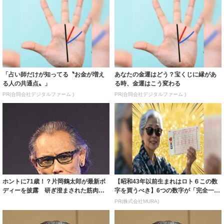
「占い師だけが知ってる〝お金が増え
あなたの金運はどう？宝くじに縁があ
る人の共通点〟」
る時、金運はこう変わる
PR(合同会社デジタルファーム )
PR(合同会社デジタルファーム )
ホントに71歳！？片岡鶴太郎が最新ボ
【昭和43年以前生まれはロト６この数
ディーを披露 研ぎ澄まされた筋肉美
字を買うべき】6つの数字が「完全一
に「かっこ...
致」する方...
PR(株式会社MURA)