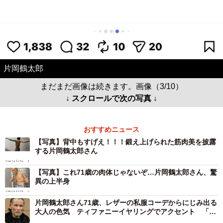
片岡鶴太郎
まだまだ画像は続きます。画像（3/10）
↓ スクロールで次の写真 ↓
おすすめニュース
【写真】背中もすげえ！！！鍛え上げられた筋肉美を披露
する片岡鶴太郎さん
【写真】これ71歳の肉体じゃないぞ…片岡鶴太郎さん、驚
異の上半身
片岡鶴太郎さん71歳、レザーの私服コーデからにじみ出る
大人の色気 ティファニーイヤリングでアクセント 「年
齢を重ねたからこその『男の艶』」「自身が芸術作品」